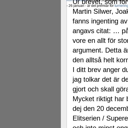
Ur brevet, som för
Kommentera
Alingsås Schacksällskap fyl
- 26 januari - är det premiär för
turneri
Martin Silwer, Jo
fanns ingenting av
angavs citat: … på
vore en allt för s
argument. Detta är 
den alltså helt kor
I ditt brev anger d
jag tolkar det är 
gjort och skall gö
Mycket riktigt har
dej den 20 decem
Elitserien / Super
och inte minst eng