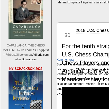
i denna komplexa fråga kan svaren ski
2018 U.S. Chess
apr
30
For the tenth stra
CAPABLANCA: THE CHESS
MACHINE av IM
Thomas Engqvist
U.S. Chess Champi
– Förbeställ boken på
Adlibris.com
eller
Bokus.com
Kommentera
Chess Players and
Sverigemästarklassen och övriga grupper
NY SCHACKBOK 2025
ratingordning: GM Platon Galperin, IM I
America. Join WG
Pantzar, IM Hampus Sörensen GM Jonny 
Maurice Ashley fo
men det skulle inte vara osannolikt o
tillfälliga ratingtoppar. Mästar-Elit: 
Lindberg, FM Joar Östlund, FM Alexande
utvecklande spelare kommer att avancer