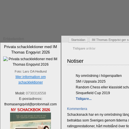
Erbjudanden
Startsidan
IM Thomas Engqvist ger s
Privata schacklektioner med IM
Tidigare
artiklar
Thomas Engqvist 2026
Notiser
Foto: Lars OA Hedlund
Ny omröstning i högerspalten
Mer information om
SM i Uppsala 2025
schacklektioner
Random Chess eller klassiskt sc
Sinquefield Cup 2019
Mobil:
0730316558
E-postadress:
Tidigare...
thomasengqvist@protonmail.com
Kommentera
NY SCHACKBOK 2026
Schacksnack har en ny omröstning längst
betraktas som Sveriges genom tiderna st
ratingprestationer, hårt motstånd över t