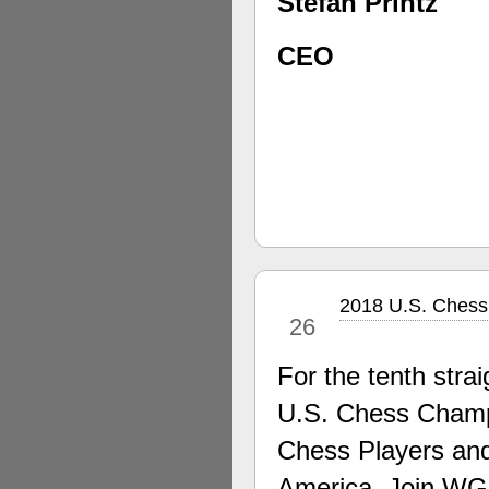
Stefan Printz
CEO
2018 U.S. Chess
apr
26
For the tenth stra
U.S. Chess Champi
Chess Players and
America. Join WG