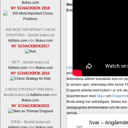
Bokus.com
Malmstig-IM Tommy Andersson, IM B
NY SCHACKBOK 2018
Ernst.
Mitt stalltips är att Lindberg blir 
300 MOST IMPORTANT CHESS
POSITIONS – Beställ boken på
Adlibris.com
eller
Bokus.com
NY SCHACKBOK2017
RETI – Beställ boken på
Läs de 8 kommentarerna
En svensk sch
Adlibris.com
eller
Bokus.com
NY SCHACKBOK 2016
bedrifter i schackvärlden. Glenn Ek på S
årtiondena alltmer betraktats som en sp
är annars spel, vetenskap eller konst.
CHESS STRATEGY FOR KIDS –
Engqvist arbetat med boken i ur och skur
Beställ boken på
Adlibris.com
eller
djupintervjuer med
Okpu
och
Engqvist
s
Bokus.com
flesta aldrig har sett tidigare. Boken bör
NY SCHACKBOK2015
pedagogiska kommentarer och de som vil
skrivits....
Svar – Angående 
STEIN – Beställ boken på
apr
Adlibris.com
eller
Bokus.com