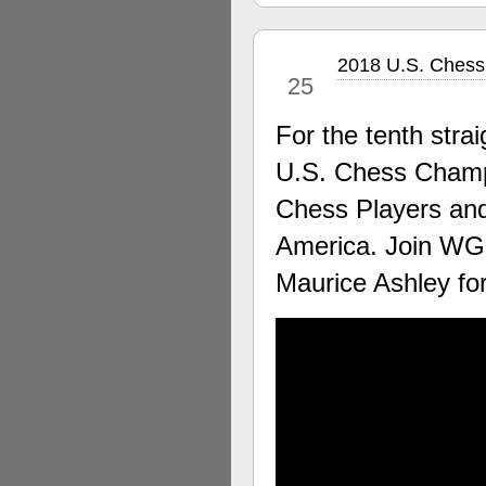
2018 U.S. Chess
apr
25
For the tenth stra
U.S. Chess Champi
Chess Players and
America. Join WG
Maurice Ashley fo