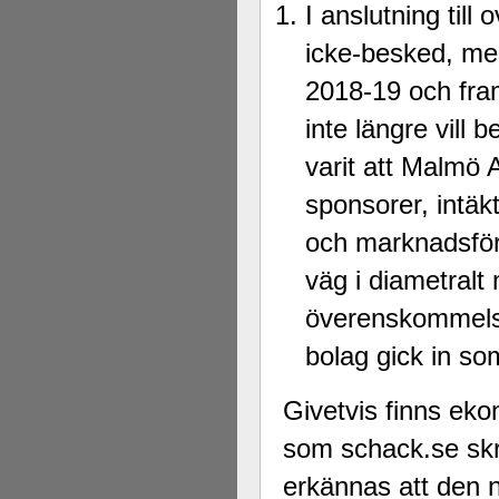
I anslutning till
icke-besked, me
2018-19 och framg
inte längre vill 
varit att Malmö 
sponsorer, intäk
och marknadsför
väg i diametralt 
överenskommelse
bolag gick in s
Givetvis finns ek
som schack.se skri
erkännas att den 