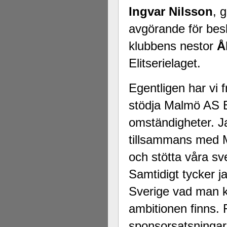
Ingvar Nilsson
, 
avgörande för beslu
klubbens nestor
Å
Elitserielaget.
Egentligen har vi fr
stödja Malmö AS E
omständigheter. Ja
tillsammans med Ma
och stötta våra s
Samtidigt tycker ja
Sverige vad man 
ambitionen finns. 
sponsorsatsningar