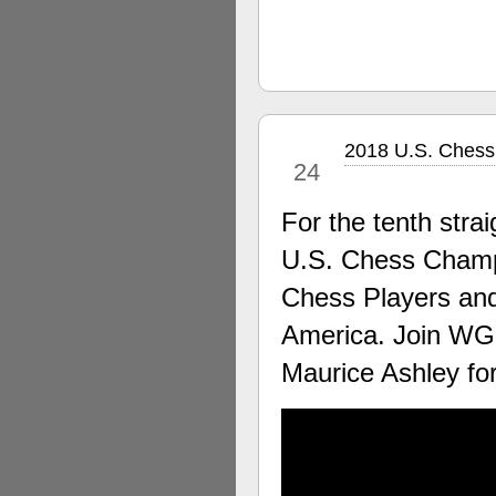
2018 U.S. Chess
apr
24
For the tenth stra
U.S. Chess Champi
Chess Players and
America. Join WG
Maurice Ashley fo