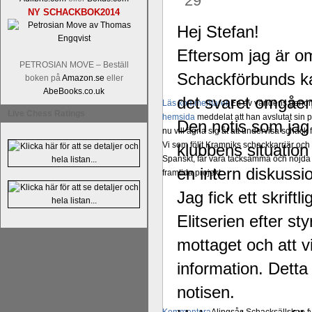
29
NY SCHACKBOK2014
Hej Stefan!
Eftersom jag är om
PETROSIAN MOVE – Beställ
Schackförbunds kans
boken på
Amazon.se
eller
AbeBooks.co.uk
det svaret omgåe
Läs kommentaren
En av världens genom 
Live Chess Ratings
hemsida
meddelat att han avslutat sin 
Den notis som jag
nu vill ägna sig åt att undervisa schac
Vi som följt Kramniks schackkarriär oc
klubbens situation
Spanskt, får vara tacksamma och nöjda ö
en intern diskuss
framtida projekt.
Jag fick ett skrift
Elitserien efter st
mottaget och att vi
information. Detta 
notisen.