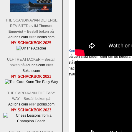
THE SCANDINAVIAN DEFENSE
REVISITED av IM
Thomas
Engqvist
– Beställ boken på
Adlibris.com
eller
Bokus.com
NY SCHACKBOK 2025
Kommentera
Schacksnack har inlett de
på den sista raden, eller om du föredra
ULF THE ATTACKER – Beställ
stå på ruta d1. Det förstnämnda alternati
boken på
Adlibris.com
eller
nackdelar, beroende på hur man ser på
Bokus.com
svarsalternativ 1 eller 2 i högerspalten
NY SCHACKBOK 2023
THE CARO-KANN THE EASY
WAY – Beställ boken på
Adlibris.com
eller
Bokus.com
NY SCHACKBOK 2023