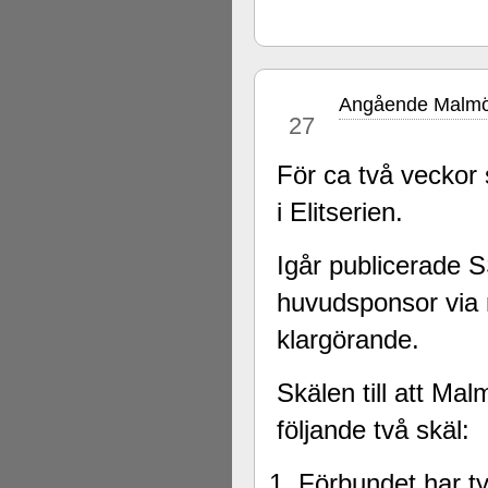
Angående Malmö 
apr
27
För ca två veckor 
i Elitserien.
Igår publicerade
huvudsponsor via m
klargörande.
Skälen till att Mal
följande två skäl:
Förbundet har tyd