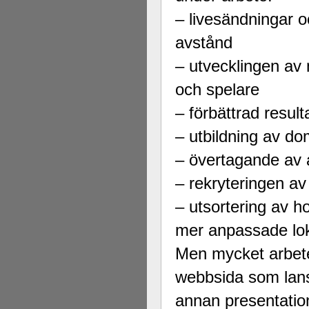
– livesändningar o
avstånd
– utvecklingen av
och spelare
– förbättrad result
– utbildning av d
– övertagande av a
– rekryteringen av
– utsortering av ho
mer anpassade lok
Men mycket arbete
webbsida som lans
annan presentatio