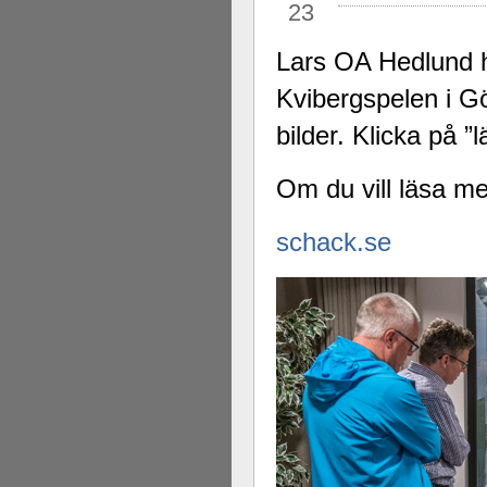
23
Lars OA Hedlund h
Kvibergspelen i G
bilder. Klicka på ”
Om du vill läsa me
schack.se