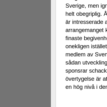
Sverige, men ig
helt obegriplig.
är intresserade av
arrangemanget kri
finaste begiven
onekligen iställ
medlem av Svens
sådan utvecklin
sponsrar schack 
övertygelse är at
en hög nivå i de