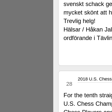
svenskt schack ge
mycket skönt att h
Trevlig helg!
Hälsar / Håkan Jal
ordförande i Tävl
2018 U.S. Chess
apr
28
For the tenth stra
U.S. Chess Champi