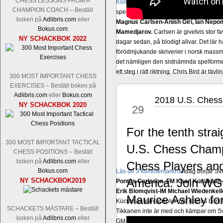
CHESS LESSONS FROM A
Kommentera
Den sjunde upplagan av Sinq
CHAMPION COACH – Beställ
spelas med 12 deltagare istället för 10.
boken på
Adlibris.com
eller
Magnus Carlsen-Anish Giri, Ian Nep
Bokus.com
Mamedjarov.
Carlsen är givetvis stor f
NY SCHACKBOK 2022
dagar sedan, på blodigt allvar. Det lä
förödmjukande skriverier i norsk massme
det nämligen den sistnämnda spelformen 
ett steg i rätt riktning. Chris Bird är tävl
300 MOST IMPORTANT CHESS
EXERCISES – Beställ boken på
Adlibris.com
eller
Bokus.com
2018 U.S. Chess
apr
NY SCHACKBOK 2020
29
For the tenth stra
300 MOST IMPORTANT TACTICAL
U.S. Chess Champi
CHESS POSITIONS – Beställ
boken på
Adlibris.com
eller
Chess Players and
Bokus.com
Läs de 3 kommentarerna
Idag börjar Sv
America. Join WG
NY SCHACKBOK2019
Pontus Carlsson, FM Kaan Kücüksan-G
Erik Blomqvist-IM Michael Wiedenkell
Maurice Ashley fo
Kücüksan kan absolut inte räknas bort.
SCHACKETS MÄSTARE – Beställ
Tikkanen inte är med och kämpar om Sv
boken på
Adlibris.com
eller
GM-status, och Tikkanen är säkert mätt p