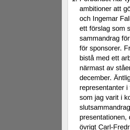
ambitioner att gö
och Ingemar Fal
ett förslag som 
sammandrag för 
för sponsorer. F
bistå med ett arb
närmast av ståe
december. Äntlige
representanter i
som jag varit i
slutsammandrage
presentationen, 
övrigt Carl-Fred