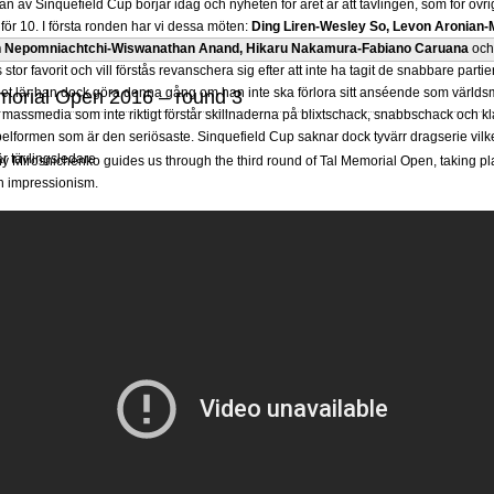
 av Sinquefield Cup börjar idag och nyheten för året är att tävlingen, som för övrig
för 10. I första ronden har vi dessa möten:
Ding Liren-Wesley So, Levon Aronian-
Ian Nepomniachtchi-Wiswanathan Anand, Hikaru Nakamura-Fabiano Caruana
oc
 stor favorit och vill förstås revanschera sig efter att inte ha tagit de snabbare part
 Det lär han dock göra denna gång om han inte ska förlora sitt anséende som värld
morial Open 2016 – round 3
 massmedia som inte riktigt förstår skillnaderna på blixtschack, snabbschack och kl
lformen som är den seriösaste. Sinquefield Cup saknar dock tyvärr dragserie vilket
 är tävlingsledare
Mirosnichenko guides us through the third round of Tal Memorial Open, taking pl
n impressionism.
rjar Sverigemästarklassen sina tävlingar under SM i Eskilstuna. Lottningen i först
üksan-GM Axel Smith, IM Linus Johansson-GM Tiger Hillarp Persson, GM Pia C
enkeller.
SM-gruppen är både stark och öppen så vem helst kan ta hem segern. En
s bort. Det var längesedan vi hade ett sådant jämnt SM och detta beror på att GM
r om Sverigemästartiteln. Den förstnämnde har inte rosat SM-marknaden, som han 
 mätt på SM-titlar och har andra prioriteringar. Mästar-Elit:
FM Harald Lögdahl-IM 