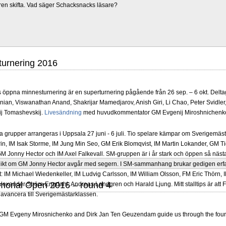
ren skifta. Vad säger Schacksnacks läsare?
turnering 2016
 öppna minnesturnering är en superturnering pågående från 26 sep. – 6 okt. Delta
ian, Viswanathan Anand, Shakrijar Mamedjarov, Anish Giri, Li Chao, Peter Svidler,
j Tomashevskij.
Livesändning
med huvudkommentator GM Evgenij Miroshnichenko k
grupper arrangeras i Uppsala 27 juni - 6 juli. Tio spelare kämpar om Sverigemästa
in, IM Isak Storme, IM Jung Min Seo, GM Erik Blomqvist, IM Martin Lokander, GM Tig
 Jonny Hector och IM Axel Falkevall. SM-gruppen är i år stark och öppen så näst
olikt om GM Jonny Hector avgår med segern. I SM-sammanhang brukar gedigen erf
-Elit: IM Michael Wiedenkeller, IM Ludvig Carlsson, IM William Olsson, FM Eric Thör
morial Open 2016 – round 4
lexander Ström-Engdahl, Andreas Landgren och Harald Ljung. Mitt stalltips är att F
avancera till Sverigemästarklassen.
M Evgeny Mirosnichenko and Dirk Jan Ten Geuzendam guide us through the fourt