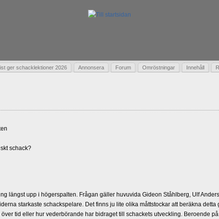
t ger schacklektioner 2026
Annonsera
Forum
Omröstningar
Innehåll
R
ten
skt schack?
g längst upp i högerspalten. Frågan gäller huvuvida Gideon Ståhlberg, Ulf Andersso
erna starkaste schackspelare. Det finns ju lite olika måttstockar att beräkna detta
d över tid eller hur vederbörande har bidraget till schackets utveckling. Beroende på