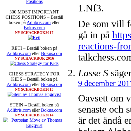
1.Nf3.
300 MOST IMPORTANT
CHESS POSITIONS – Beställ
De som vill 
boken på
Adlibris.com
eller
Bokus.com
gå in på
http
NY SCHACKBOK2017
reactions-fr
RETI – Beställ boken på
Adlibris.com
eller
Bokus.com
talkchess.co
NY SCHACKBOK 2016
Lasse S
säger
CHESS STRATEGY FOR
KIDS – Beställ boken på
9 december 201
Adlibris.com
eller
Bokus.com
NY SCHACKBOK2015
Oavsett om ve
STEIN – Beställ boken på
senaste och 
Adlibris.com
eller
Bokus.com
NY SCHACKBOK2014
är det ändå e