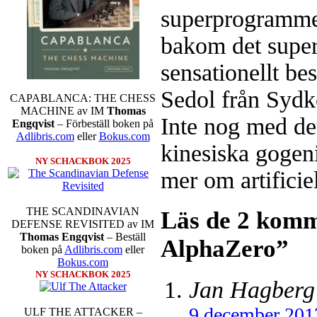
superprogrammet
bakom det supe
sensationellt b
Sedol från Sydk
CAPABLANCA: THE CHESS
MACHINE av IM
Thomas
Inte nog med det
Engqvist
– Förbeställ boken på
Adlibris.com
eller
Bokus.com
kinesiska gogeni
NY SCHACKBOK 2025
mer om artificiel
THE SCANDINAVIAN
Läs de 2 komm
DEFENSE REVISITED av IM
Thomas Engqvist
– Beställ
AlphaZero”
boken på
Adlibris.com
eller
Bokus.com
NY SCHACKBOK 2025
Jan Hagberg
9 december 201
ULF THE ATTACKER –