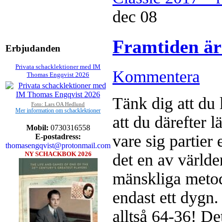
dec
08
Framtiden är
Erbjudanden
Privata schacklektioner med IM
Kommentera
Thomas Engqvist 2026
Tänk dig att du 
Foto: Lars OA Hedlund
Mer information om schacklektioner
att du därefter l
Mobil:
0730316558
vare sig partier
E-postadress:
thomasengqvist@protonmail.com
NY SCHACKBOK 2026
det en av världe
mänskliga metode
endast ett dygn.
alltså 64-36! D