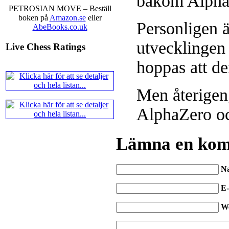
bakom Alpha
PETROSIAN MOVE – Beställ
boken på
Amazon.se
eller
Personligen är
AbeBooks.co.uk
utvecklingen 
Live Chess Ratings
hoppas att de
Men återigen,
AlphaZero o
Lämna en ko
N
E-
W