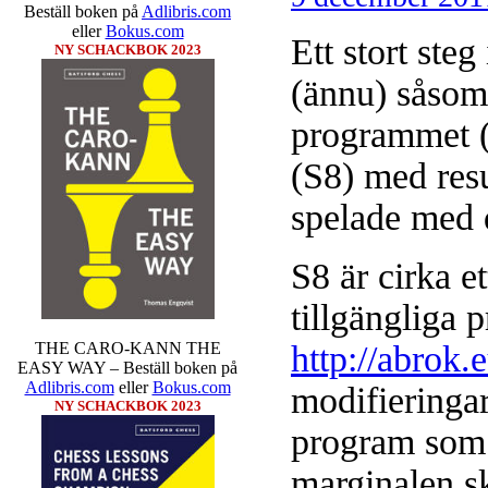
Beställ boken på
Adlibris.com
eller
Bokus.com
Ett stort ste
NY SCHACKBOK 2023
(ännu) såsom
programmet (
(S8) med resu
spelade med d
S8 är cirka e
tillgängliga 
THE CARO-KANN THE
http://abrok.e
EASY WAY – Beställ boken på
Adlibris.com
eller
Bokus.com
modifieringa
NY SCHACKBOK 2023
program som 
marginalen s