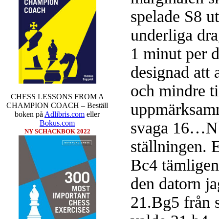
spelade S8 ut
underliga dra
1 minut per d
designad att 
och mindre ti
CHESS LESSONS FROM A
uppmärksamma
CHAMPION COACH – Beställ
boken på
Adlibris.com
eller
svaga 16…Nb7
Bokus.com
NY SCHACKBOK 2022
ställningen.
Bc4 tämligen
den datorn ja
21.Bg5 från 