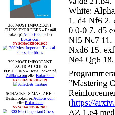
valde 21.b4.
White: Alpha
1. d4 Nf6 2.
300 MOST IMPORTANT
0 0-0 7. d5 
CHESS EXERCISES – Beställ
boken på
Adlibris.com
eller
Nf5 Nc7 11. 
Bokus.com
NY SCHACKBOK 2020
Nxd6 15. ex
Ne4 Qg6 18.
300 MOST IMPORTANT
TACTICAL CHESS
Programmerarn
POSITIONS – Beställ boken på
Adlibris.com
eller
Bokus.com
NY SCHACKBOK2019
”Mastering C
Reinforcemen
SCHACKETS MÄSTARE –
Beställ boken på
Adlibris.com
(
https://arxi
eller
Bokus.com
NY SCHACKBOK 2018
AZ 1.e4 med 