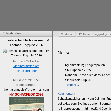
Erbjudanden
Startsidan
IM Thomas Engqvist ger s
Privata schacklektioner med IM
Thomas Engqvist 2026
Notiser
Foto: Lars OA Hedlund
Ny omröstning i högerspalten
Mer information om
SM i Uppsala 2025
schacklektioner
Random Chess eller klassiskt sc
Sinquefield Cup 2019
Mobil:
0730316558
E-postadress:
Tidigare...
thomasengqvist@protonmail.com
Kommentera
NY SCHACKBOK 2026
Schacksnack har en ny omröstning längst
betraktas som Sveriges genom tiderna st
ratingprestationer, hårt motstånd över t