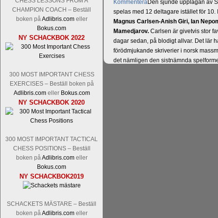
CHESS LESSONS FROM A
Kommentera
Den sjunde upplagan av Sinq
CHAMPION COACH – Beställ
spelas med 12 deltagare istället för 10.
boken på
Adlibris.com
eller
Magnus Carlsen-Anish Giri, Ian Nep
Bokus.com
Mamedjarov.
Carlsen är givetvis stor f
NY SCHACKBOK 2022
dagar sedan, på blodigt allvar. Det lä
förödmjukande skriverier i norsk massme
det nämligen den sistnämnda spelformen 
ett steg i rätt riktning. Chris Bird är tävl
300 MOST IMPORTANT CHESS
EXERCISES – Beställ boken på
Adlibris.com
eller
Bokus.com
NY SCHACKBOK 2020
300 MOST IMPORTANT TACTICAL
CHESS POSITIONS – Beställ
boken på
Adlibris.com
eller
Bokus.com
Läs de 3 kommentarerna
Idag börjar Sv
NY SCHACKBOK2019
Pontus Carlsson, FM Kaan Kücüksan-G
Erik Blomqvist-IM Michael Wiedenkell
Kücüksan kan absolut inte räknas bort.
SCHACKETS MÄSTARE – Beställ
Tikkanen inte är med och kämpar om Sv
boken på
Adlibris.com
eller
GM-status, och Tikkanen är säkert mätt p