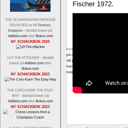
Fischer 1972.
THE SCANDINAVIAN DEFENSE
REVISITED av IM
Thomas
Engqvist
– Beställ boken på
Adlibris.com
eller
Bokus.com
NY SCHACKBOK 2025
Kommentera
Schacksnack har inlett de
på den sista raden, eller om du föredra
ULF THE ATTACKER – Beställ
stå på ruta d1. Det förstnämnda alternati
boken på
Adlibris.com
eller
nackdelar, beroende på hur man ser på
Bokus.com
svarsalternativ 1 eller 2 i högerspalten
NY SCHACKBOK 2023
THE CARO-KANN THE EASY
WAY – Beställ boken på
Adlibris.com
eller
Bokus.com
NY SCHACKBOK 2023