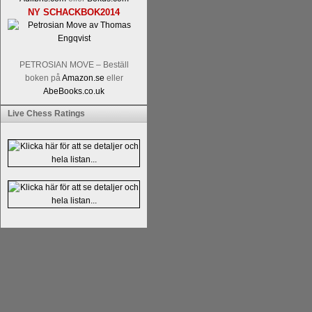
NY SCHACKBOK2014
PETROSIAN MOVE – Beställ
boken på
Amazon.se
eller
AbeBooks.co.uk
Läs kommentaren
En av världens genom 
Live Chess Ratings
hemsida
meddelat att han avslutat sin 
nu vill ägna sig åt att undervisa schac
Vi som följt Kramniks schackkarriär oc
Spanskt, får vara tacksamma och nöjda ö
framtida projekt.