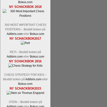
Bokus.com
Malmstig-IM Tommy Andersson, IM B
NY SCHACKBOK 2018
Ernst.
Mitt stalltips är att Lindberg blir 
300 MOST IMPORTANT CHESS
POSITIONS – Beställ boken på
Adlibris.com
eller
Bokus.com
NY SCHACKBOK2017
RETI – Beställ boken på
Läs de 8 kommentarerna
En svensk sch
Adlibris.com
eller
Bokus.com
NY SCHACKBOK 2016
bedrifter i schackvärlden. Glenn Ek på S
årtiondena alltmer betraktats som en sp
är annars spel, vetenskap eller konst.
CHESS STRATEGY FOR KIDS –
Engqvist arbetat med boken i ur och skur
Beställ boken på
Adlibris.com
eller
djupintervjuer med
Okpu
och
Engqvist
s
Bokus.com
flesta aldrig har sett tidigare. Boken bör
NY SCHACKBOK2015
pedagogiska kommentarer och de som vil
skrivits....
STEIN – Beställ boken på
Adlibris.com
eller
Bokus.com