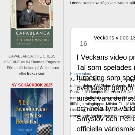
i denna komplexa fråga kan svaren ski
Veckans video 1
maj
16
I Veckans video pr
CAPABLANCA: THE CHESS
MACHINE av IM
Thomas Engqvist
Tal som spelades 
– Förbeställ boken på
Adlibris.com
eller
Bokus.com
Kommentera
turnering som spe
Sverigemästarklassen och övriga grupper
NY SCHACKBOK 2025
ratingordning: GM Platon Galperin, IM I
överlägset genom 
Pantzar, IM Hampus Sörensen GM Jonny 
anses vara den stö
men det skulle inte vara osannolikt o
tillfälliga ratingtoppar. Mästar-Elit: 
och hela fyra vär
Lindberg, FM Joar Östlund, FM Alexande
utvecklande spelare kommer att avancer
Smyslov och Petro
officiella världsm