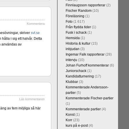
Finnlaugsson rapporterar
(2)
Fischer Random
(10)
Föreläsning
(1)
Foto
(1 617)
Kommentera
Från flydda tider
(1)
Fusk i schack
(1)
nesövningar, skriver
svt.se
Hemsida
(1)
ålla i sig ett halvår. Detta
Historia & kultur
(15)
an användas av
Kommentera
inbjudan
(3)
Blomqvist, IM
Ingemar Falk rapporterar
(28)
l Falkevall.
intervju
(10)
 om GM Jonny
Johan Furhoff kommenterar
(6)
ppar. Mästar-
Juniorschack
(1)
on, IM Bengt
Kandidatturnering
(17)
 att FM Joar
Klubbar
(3)
Kommenterade Andersson-
partier
(5)
Kommenterade Fischer-partier
Läs kommentaren
(1)
oäng av fem möjliga så här
Kommenterade partier
(4)
Konst
(1)
Korr
(23)
kurs på e-post
(4)