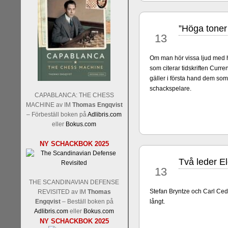
”Höga toner 
jun
13
Om man hör vissa ljud med h
som citerar tidskriften Curre
gäller i första hand dem som
Sverigemästarklassen och övr
schackspelare.
Sverigemästartiteln och dessa
CAPABLANCA: THE CHESS
Martin Lokander, GM Tiger Hil
MACHINE av IM
Thomas Engqvist
SM-gruppen är i år stark och 
– Förbeställ boken på
Adlibris.com
Hector avgår med segern. I SM
eller
Bokus.com
Elit: IM Michael Wiedenkell
NY SCHACKBOK 2025
Lindberg, FM Joar Östlund, F
Östlund som är en starkt utve
Två leder El
jun
13
THE SCANDINAVIAN DEFENSE
Stefan Bryntze och Carl Ce
REVISITED av IM
Thomas
Engqvist
– Beställ boken på
långt.
Adlibris.com
eller
Bokus.com
NY SCHACKBOK 2025