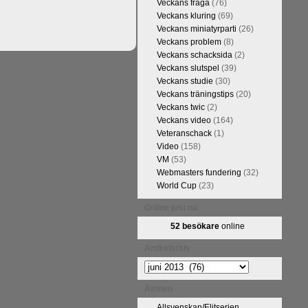
Veckans fråga
(76)
Veckans kluring
(69)
Veckans miniatyrparti
(26)
Veckans problem
(8)
Veckans schacksida
(2)
Veckans slutspel
(39)
Veckans studie
(30)
Veckans träningstips
(20)
Veckans twic
(2)
Veckans video
(164)
Veteranschack
(1)
Video
(158)
kommentarerna
VM
(53)
ntresse efter
Webmasters fundering
(32)
en snabbare
World Cup
(23)
 eller konst.
 arbetat med
Online just nu
hack.se finns
52 besökare
online
n fotodel med
de som vill se
Artikelarkiv
en boken som
Artikelarkiv
Ämnen
Allsvenskan/Elitserien