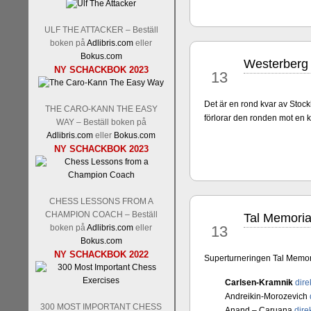
ULF THE ATTACKER – Beställ
boken på
Adlibris.com
eller
Bokus.com
Schacksnack har inlett det n
Westerberg
jun
NY SCHACKBOK 2023
13
Random, där pjäserna slumpas
talet och där det på förhand är
ökar i spelöppningsfasen, med
Det är en rond kvar av Stock
THE CARO-KANN THE EASY
att man måste kunna och för
förlorar den ronden mot en 
WAY – Beställ boken på
högerspalten nedan.
Adlibris.com
eller
Bokus.com
NY SCHACKBOK 2023
CHESS LESSONS FROM A
CHAMPION COACH – Beställ
Tal Memoria
jun
boken på
Adlibris.com
eller
13
Bokus.com
NY SCHACKBOK 2022
Superturneringen Tal Memoria
Den sjunde upplagan av Sinquef
Carlsen-Kramnik
dire
den starkaste i U.S.A, spelas
Andreikin-Morozevich
Levon Aronian-Maxime Vachi
300 MOST IMPORTANT CHESS
Anand – Caruana
dire