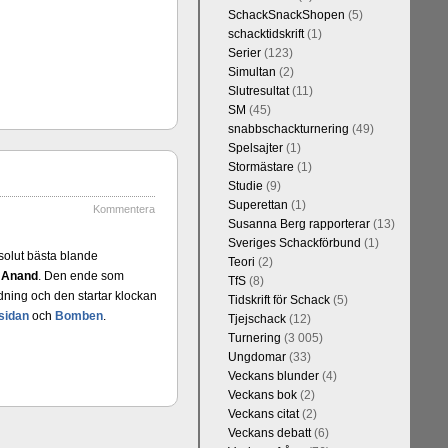
h vill förstås
SchackSnackShopen
(5)
lvar. Det lär
schacktidskrift
(1)
skriverier i
Serier
(123)
arlsen är det
Simultan
(2)
kulle ha lyft
Slutresultat
(11)
SM
(45)
snabbschackturnering
(49)
Spelsajter
(1)
Stormästare
(1)
Studie
(9)
Superettan
(1)
Kommentera
Susanna Berg rapporterar
(13)
Sveriges Schackförbund
(1)
solut bästa blande
Teori
(2)
. Anand
. Den ende som
TfS
(8)
ndning och den startar klockan
Tidskrift för Schack
(5)
kommentarerna
sidan
och
Bomben
.
Tjejschack
(12)
on-GM Tiger
Turnering
(3 005)
r både stark
Ungdomar
(33)
ort. Det var
Veckans blunder
(4)
e är med och
Veckans bok
(2)
in super-GM-
Veckans citat
(2)
an Cramling,
Veckans debatt
(6)
Min Seo, FM