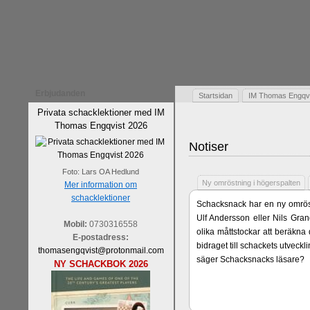
Erbjudanden
Startsidan
IM Thomas Engqvis
Privata schacklektioner med IM
Thomas Engqvist 2026
Notiser
Foto: Lars OA Hedlund
Ny omröstning i högerspalten
Mer information om
schacklektioner
Schacksnack har en ny omröst
Ulf Andersson eller Nils Gran
Mobil:
0730316558
olika måttstockar att beräkna
E-postadress:
bidraget till schackets utveck
thomasengqvist@protonmail.com
säger Schacksnacks läsare?
NY SCHACKBOK 2026