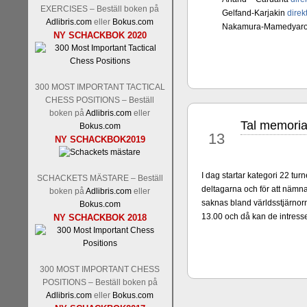
Nakamura-Fabiano Caruan
EXERCISES – Beställ boken på
Gelfand-Karjakin
direk
revanschera sig efter att inte
Adlibris.com
eller
Bokus.com
Nakamura-Mamedyar
han dock göra denna gång om 
NY SCHACKBOK 2020
norsk massmedia som inte rikti
nämligen den sistnämnda spelf
den spelformen ett steg i rätt r
300 MOST IMPORTANT TACTICAL
CHESS POSITIONS – Beställ
boken på
Adlibris.com
eller
Tal memoria
jun
Bokus.com
13
NY SCHACKBOK2019
I dag startar kategori 22 tu
SCHACKETS MÄSTARE – Beställ
deltagarna och för att nämn
boken på
Adlibris.com
eller
saknas bland världsstjärno
Bokus.com
Idag börjar Sverigemästarkla
13.00 och då kan de intresse
NY SCHACKBOK 2018
ronden:
GM Jonny Hector- 
Hillarp Persson, GM Pia Cram
och öppen så vem helst kan 
längesedan vi hade ett sådan
300 MOST IMPORTANT CHESS
kämpar om Sverigemästartitel
POSITIONS – Beställ boken på
status, och Tikkanen är säkert 
Adlibris.com
eller
Bokus.com
FM Erik Malmstig-IM Tommy