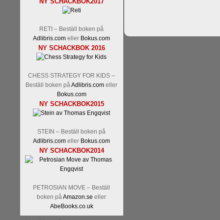
NY SCHACKBOK2017
Tom Rydström-GM Thomas E
RETI – Beställ boken på
Adlibris.com
eller
Bokus.com
NY SCHACKBOK 2016
CHESS STRATEGY FOR KIDS –
Beställ boken på
Adlibris.com
eller
Bokus.com
NY SCHACKBOK2015
En svensk schackbok -
Schac
om Ulf Anderssons makalösa be
en förfrågan av författarn
STEIN – Beställ boken på
betänketiden så schack bör kl
Adlibris.com
eller
Bokus.com
Frilansjournalisten och scha
NY SCHACKBOK2014
boken i ur och skur och den ha
djupintervjuer med
Okpu
och
fotografier som de flesta aldrig
Uffes angreppspartier med m
PETROSIAN MOVE – Beställ
saknats i den svenska schacklitt
boken på
Amazon.se
eller
AbeBooks.co.uk