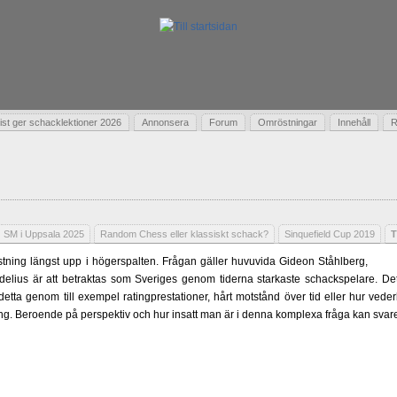
t ger schacklektioner 2026
Annonsera
Forum
Omröstningar
Innehåll
R
SM i Uppsala 2025
Random Chess eller klassiskt schack?
Sinquefield Cup 2019
T
ning längst upp i högerspalten. Frågan gäller huvuvida Gideon Ståhlberg,
delius är att betraktas som Sveriges genom tiderna starkaste schackspelare. Det 
 detta genom till exempel ratingprestationer, hårt motstånd över tid eller hur ved
ling. Beroende på perspektiv och hur insatt man är i denna komplexa fråga kan svare