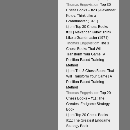
Thomas Engqvist
om
Top 30
Chess Books – #23 | Alexander
Kotov: Think Like a
Grandmaster (1971)
f.j
om
Top 30 Chess Books –
#23 | Alexander Kotov: Think
Like a Grandmaster (1971)
Thomas Engqvist
om
The 3
Chess Books That Will
Transform Your Game | A
Position-Based Training
Method
f.j
om
The 3 Chess Books That
Will Transform Your Game | A
Position-Based Training
Method
Thomas Engqvist
om
Top 20
Chess Books – #11: The
Greatest Endgame Strategy
Book
f.j
om
Top 20 Chess Books –
#11: The Greatest Endgame
Strategy Book