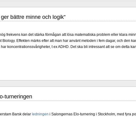
ger bättre minne och logik”
ög frekvens kan det stärka förmågan att lösa matematiska problem eller klara min
nt Biology. Effekten märks efter att man har använt metoden i fem dagar, och den kan h
 har koncentrationssvårigheter, t ex ADHD. Det ska bli intressant att se om detta k
iga grupper arrangeras i Uppsala 27 juni - 6 juli. Tio spelare kämpar om
 är i ratingordning: GM Platon Galperin, IM Isak Storme, IM Jung Min Seo, GM Erik 
larp Persson., IM Milton Pantzar, IM Hampus Sörensen GM Jonny Hector och IM Axe
öppen så nästan vem helst kan ta hem segern men det skulle inte vara osannolikt
-sammanhang brukar gedigen erfarenhet väga mycket tyngre än tillfälliga ratingto
er, IM Ludvig Carlsson, IM William Olsson, FM Eric Thörn, IM Tommy Anderss
M Alexander Ström-Engdahl, Andreas Landgren och Harald Ljung. Mitt stalltips är
cklande spelare kommer att avancera till Sverigemästarklassen.
o-turneringen
derstam Barsk delar
ledningen
i Salongernas Elo-turnering i Stockholm, med fyra p