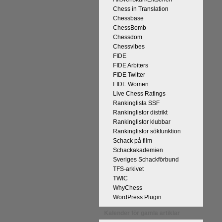
Chess in Translation
Chessbase
ChessBomb
Chessdom
Chessvibes
FIDE
FIDE Arbiters
 kommentaren
FIDE Twitter
n tycker han
FIDE Women
r att det han
Live Chess Ratings
 och upplevt
Rankinglista SSF
kt, får vara
Rankinglistor distrikt
l välgång med
Rankinglistor klubbar
Rankinglistor sökfunktion
Schack på film
Schackakademien
Sveriges Schackförbund
TFS-arkivet
TWIC
WhyChess
WordPress Plugin
Kalender för gamla artiklar