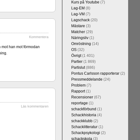
Kurs på Youtube
(7)
Lag-EM
(8)
Lag-VM
(7)
Lagschack
(20)
Mästare
(3)
Kommentera
Matcher
(29)
 sedan 1500-
Kommentera
Näringsliv
(1)
 kreativiteten
Omröstning
(14)
et, i och med
n mot han mot förmodan
OS
(32)
 1 eller 2 i
ning.
Övrigt
(1 401)
Partier
(1 869)
Partislut
(886)
Pontus Carlsson rapporterar
(2)
Pressmeddelande
(24)
Problem
(7)
Rapport
(1)
Recensioner
(67)
reportage
(1)
Läs kommentaren
schackförbund
(1)
Schackhistoria
(4)
schackklubb
(2)
Kommentera
Schacklitteratur
(1)
n-Wesley So,
Schackpsykologi
(2)
and, Hikaru
schackskola
(3)