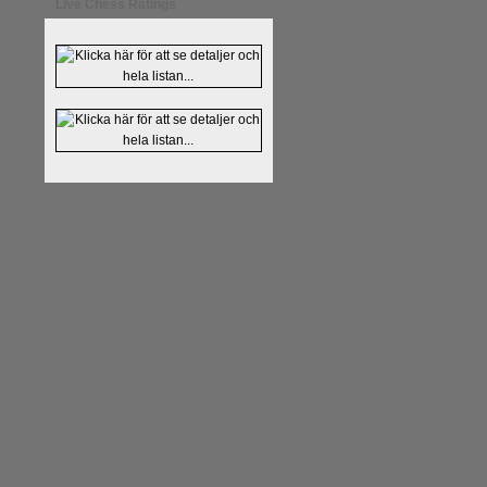
Live Chess Ratings
En av världens genom tiderna
Tata Steel-turneringens
hems
uppnått allt som kan uppnås s
varit med om som schackspelar
milstolpen i schackhistorie
tacksamma och nöjda över alla
sina framtida projekt.