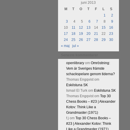
juni 2013
Kommentera
M
T
O
T
F
L
S
1
2
3
4
5
6
7
8
9
10
11
12
13
14
15
16
17
18
19
20
21
22
23
24
25
26
27
28
29
30
« maj
jul »
Senaste kommentarer
openlibrary
om
Omröstning:
Vem är Sveriges främste
schackspelare genom tiderna?
Thomas Engqvist
om
Eskilstuna SK
Ismail El Turk
om
Eskilstuna SK
Thomas Engqvist
om
Top 30
Chess Books – #23 | Alexander
Kotov: Think Like a
Grandmaster (1971)
f.j
om
Top 30 Chess Books –
#23 | Alexander Kotov: Think
Like a Grandmaster (1971)