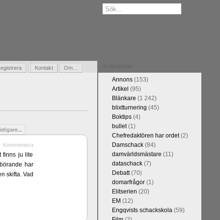
Kategorier
egistrera
Gästbok
Kontakt
Om…
Annons
(153)
Artikel
(95)
Blänkare
(1 242)
blixtturnering
(45)
Boktips
(4)
bullet
(1)
idigare...
Chefredaktören har ordet
(2)
Damschack
(84)
Kommentera
damvärldsmästare
(11)
finns ju lite
dataschack
(7)
erbörande har
Debatt
(70)
n skifta. Vad
domarfrågor
(1)
Elitserien
(20)
EM
(12)
Engqvists schackskola
(59)
Film
(2)