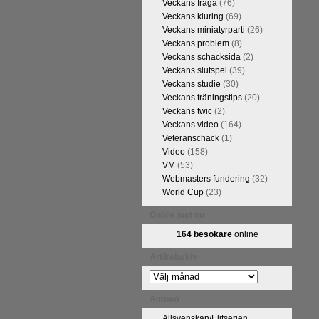
Veckans fråga
(76)
Veckans kluring
(69)
Veckans miniatyrparti
(26)
Veckans problem
(8)
Veckans schacksida
(2)
Veckans slutspel
(39)
Veckans studie
(30)
Veckans träningstips
(20)
Veckans twic
(2)
Veckans video
(164)
Veteranschack
(1)
Video
(158)
VM
(53)
Webmasters fundering
(32)
World Cup
(23)
Online just nu
164 besökare
online
Artikelarkiv
Artikelarkiv
Ämnen
Allsvenskan/Elitserien