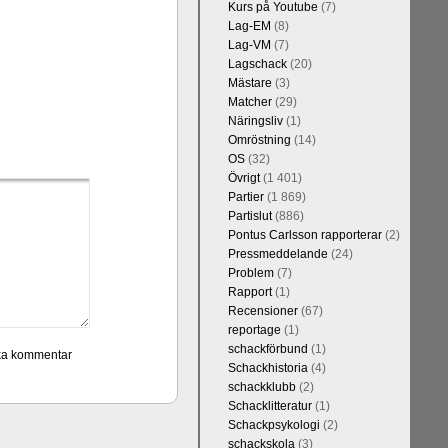
Kurs på Youtube
(7)
Lag-EM
(8)
Lag-VM
(7)
Lagschack
(20)
Mästare
(3)
Matcher
(29)
Näringsliv
(1)
Omröstning
(14)
OS
(32)
Övrigt
(1 401)
Partier
(1 869)
Partislut
(886)
Pontus Carlsson rapporterar
(2)
Pressmeddelande
(24)
Problem
(7)
Rapport
(1)
Recensioner
(67)
reportage
(1)
schackförbund
(1)
Schackhistoria
(4)
schackklubb
(2)
Schacklitteratur
(1)
Schackpsykologi
(2)
schackskola
(3)