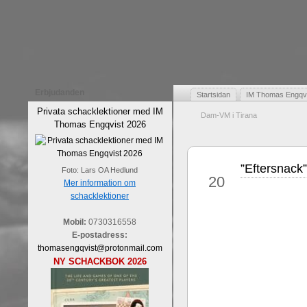
Erbjudanden
Startsidan
IM Thomas Engqvis
Privata schacklektioner med IM
Dam-VM i Tirana
Thomas Engqvist 2026
”Eftersnack”
okt
Foto: Lars OA Hedlund
20
Mer information om
schacklektioner
Mobil:
0730316558
E-postadress:
thomasengqvist@protonmail.com
NY SCHACKBOK 2026