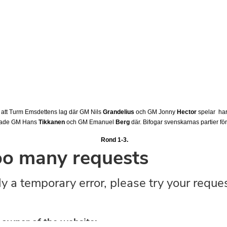
l att Turm Emsdettens lag där GM Nils
Grandelius
och GM Jonny
Hector
spelar har
elade GM Hans
Tikkanen
och GM Emanuel
Berg
där. Bifogar svenskarnas partier f
Rond 1-3.