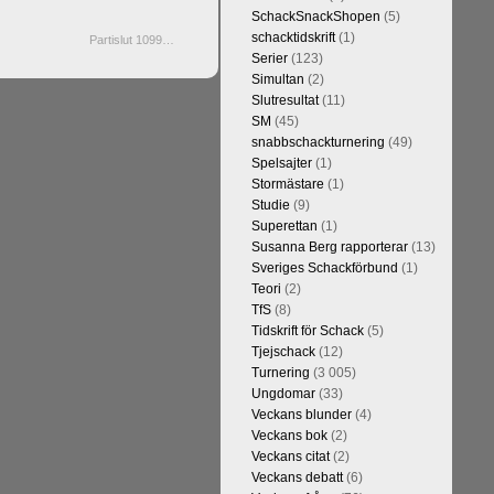
SchackSnackShopen
(5)
schacktidskrift
(1)
Partislut 1099…
Serier
(123)
Simultan
(2)
Slutresultat
(11)
SM
(45)
snabbschackturnering
(49)
Spelsajter
(1)
Stormästare
(1)
Studie
(9)
Superettan
(1)
Susanna Berg rapporterar
(13)
Sveriges Schackförbund
(1)
Teori
(2)
TfS
(8)
Tidskrift för Schack
(5)
Tjejschack
(12)
Turnering
(3 005)
Ungdomar
(33)
Veckans blunder
(4)
Veckans bok
(2)
Veckans citat
(2)
Veckans debatt
(6)