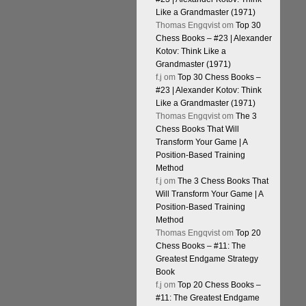
Like a Grandmaster (1971)
Thomas Engqvist
om
Top 30
Chess Books – #23 | Alexander
Kotov: Think Like a
Grandmaster (1971)
f.j
om
Top 30 Chess Books –
#23 | Alexander Kotov: Think
Like a Grandmaster (1971)
Thomas Engqvist
om
The 3
Chess Books That Will
Transform Your Game | A
Position-Based Training
Method
f.j
om
The 3 Chess Books That
Will Transform Your Game | A
Position-Based Training
Method
Thomas Engqvist
om
Top 20
Chess Books – #11: The
Greatest Endgame Strategy
Book
f.j
om
Top 20 Chess Books –
#11: The Greatest Endgame