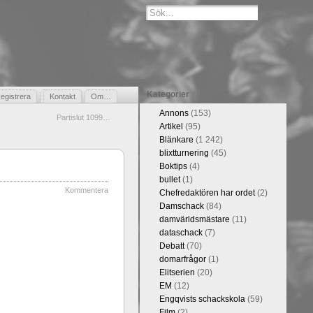
Kategorier
egistrera
Gästbok
Kontakt
Om…
Annons
(153)
Partislut 1099…
Artikel
(95)
Blänkare
(1 242)
blixtturnering
(45)
Boktips
(4)
bullet
(1)
Kommentera
Chefredaktören har ordet
(2)
Damschack
(84)
damvärldsmästare
(11)
dataschack
(7)
Debatt
(70)
domarfrågor
(1)
Elitserien
(20)
EM
(12)
Engqvists schackskola
(59)
Film
(2)