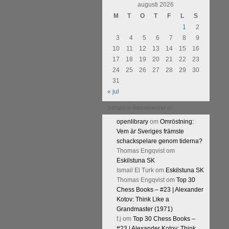
augusti 2026
M
T
O
T
F
L
S
1
2
3
4
5
6
7
8
9
10
11
12
13
14
15
16
17
18
19
20
21
22
23
24
25
26
27
28
29
30
31
« jul
Senaste kommentarer
openlibrary
om
Omröstning:
Vem är Sveriges främste
schackspelare genom tiderna?
Thomas Engqvist
om
Eskilstuna SK
Ismail El Turk
om
Eskilstuna SK
Thomas Engqvist
om
Top 30
Chess Books – #23 | Alexander
Kotov: Think Like a
Grandmaster (1971)
f.j
om
Top 30 Chess Books –
#23 | Alexander Kotov: Think