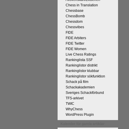
Chess in Translation
Chessbase
ChessBomb
Chessdom
Chessvibes
FIDE
FIDE Arbiters
FIDE Twitter
FIDE Women
Live Chess Ratings
Rankinglista SSF
Rankinglistor distrikt
Rankinglistor klubbar
Rankinglistor sökfunktion
Schack på film
Schackakademien
Sveriges Schackförbund
TFS-arkivet
TWIC
WhyChess
WordPress Plugin
Kalender för gamla artiklar