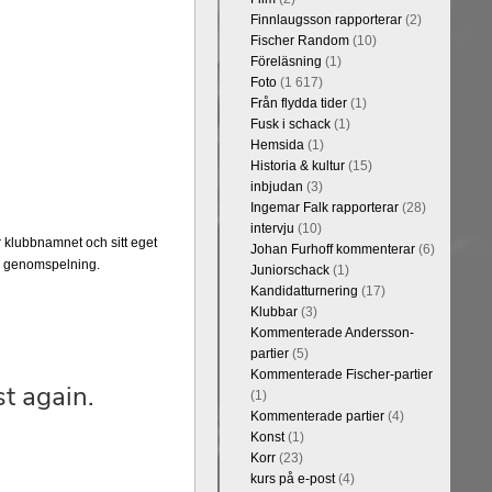
Finnlaugsson rapporterar
(2)
Fischer Random
(10)
Föreläsning
(1)
Foto
(1 617)
Från flydda tider
(1)
Fusk i schack
(1)
Hemsida
(1)
Historia & kultur
(15)
inbjudan
(3)
Ingemar Falk rapporterar
(28)
intervju
(10)
 klubbnamnet och sitt eget
Johan Furhoff kommenterar
(6)
ör genomspelning.
Juniorschack
(1)
Kandidatturnering
(17)
Klubbar
(3)
Kommenterade Andersson-
partier
(5)
Kommenterade Fischer-partier
(1)
Kommenterade partier
(4)
Konst
(1)
Korr
(23)
kurs på e-post
(4)