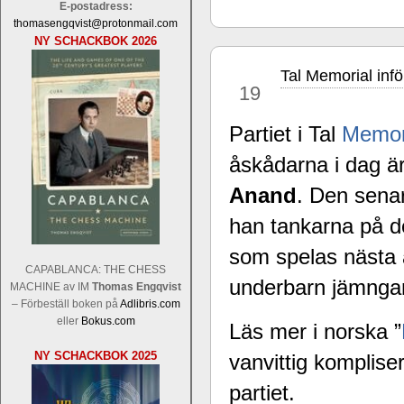
E-postadress:
thomasengqvist@protonmail.com
NY SCHACKBOK 2026
Tal Memorial inf
nov
19
Partiet i Tal
Memor
åskådarna i dag 
Sverigemästarklassen och övriga gru
Sverigemästartiteln och dessa är i ra
Anand
. Den senar
Martin Lokander, GM Tiger Hillarp Pe
han tankarna på
SM-gruppen är i år stark och öppen s
Hector avgår med segern. I SM-samman
som spelas näst
Elit: IM Michael Wiedenkeller, IM
CAPABLANCA: THE CHESS
Lindberg, FM Joar Östlund, FM Alexa
underbarn jämng
MACHINE av IM
Thomas Engqvist
Östlund som är en starkt utvecklande
– Förbeställ boken på
Adlibris.com
eller
Bokus.com
Läs mer i norska ”
NY SCHACKBOK 2025
vanvittig komplise
partiet.