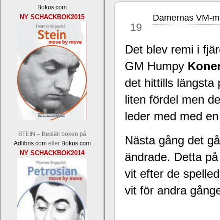
Bokus.com
Damernas VM-mat
NY SCHACKBOK2015
nov
19
Det blev remi i fjär
GM Humpy
Kone
det hittills längst
En av världens genom tiderna starka
Tata Steel-turneringens
hemsida
med
liten fördel men det
uppnått allt som kan uppnås som scha
leder med med en p
varit med om som schackspelare varit
milstolpen i schackhistorien när h
STEIN – Beställ boken på
tacksamma och nöjda över alla de par
Nästa gång det går
Adlibris.com
eller
Bokus.com
sina framtida projekt.
NY SCHACKBOK2014
ändrade. Detta på 
vit efter de spelle
vit för andra gånge