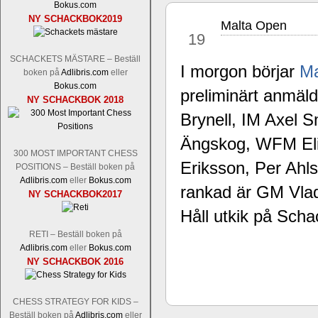
status, och Tikkanen är säkert mätt på 
Bokus.com
FM Erik Malmstig-IM Tommy Ander
NY SCHACKBOK2019
Malta Open
nov
Tom Rydström-GM Thomas Ernst.
Mi
19
SCHACKETS MÄSTARE – Beställ
I morgon börjar
Ma
boken på
Adlibris.com
eller
Bokus.com
preliminärt anmäld
NY SCHACKBOK 2018
Brynell, IM Axel S
Ängskog, WFM Elin
300 MOST IMPORTANT CHESS
Eriksson, Per Ahl
POSITIONS – Beställ boken på
En svensk schackbok -
Schackets mä
Adlibris.com
eller
Bokus.com
om Ulf Anderssons makalösa bedrifter 
rankad är GM Vla
NY SCHACKBOK2017
en förfrågan av författarna. Scha
Håll utkik på Sch
betänketiden så schack bör klassifice
Frilansjournalisten och schackälska
RETI – Beställ boken på
boken i ur och skur och den har sänts
Adlibris.com
eller
Bokus.com
djupintervjuer med
Okpu
och
Engqvis
NY SCHACKBOK 2016
fotografier som de flesta aldrig har set
Uffes angreppspartier med moderna
saknats i den svenska schacklitteraturen
CHESS STRATEGY FOR KIDS –
Beställ boken på
Adlibris.com
eller