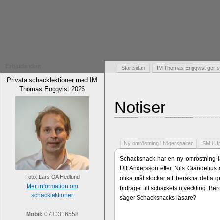
Erbjudanden
Startsidan
IM Thomas Engqvist ger s
Privata schacklektioner med IM
Thomas Engqvist 2026
Notiser
Ny omröstning i högerspalten
SM i U
Schacksnack har en ny omröstning lä
Ulf Andersson eller Nils Grandelius 
Foto: Lars OA Hedlund
olika måttstockar att beräkna detta g
Mer information om
bidraget till schackets utveckling. B
schacklektioner
säger Schacksnacks läsare?
Mobil:
0730316558