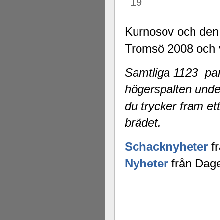
19
Kurnosov och den 
Tromsö 2008 och v
Samtliga 1123 part
högerspalten unde
du trycker fram ett
brädet.
Schacknyheter
fr
Nyheter
från Dage