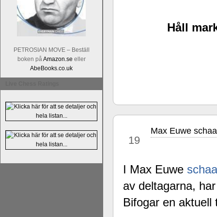
Alingsås Schacksällskap fyller 100
Håll mark
parturnering i Alingsås 4-5 maj. Idag -
PETROSIAN MOVE – Beställ
boken på
Amazon.se
eller
AbeBooks.co.uk
Live Chess Ratings
Max Euwe schaak
nov
19
I Max Euwe
schaa
av deltagarna, har
Bifogar en aktuell