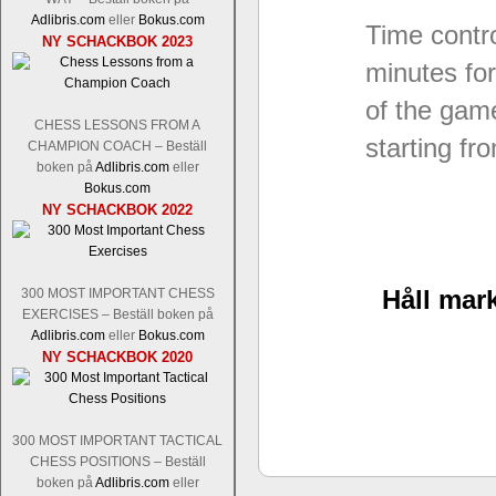
Levon Aronian-Maxime Vachier-Lag
Adlibris.com
eller
Bokus.com
Time contro
Nakamura-Fabiano Caruana
och
S
NY SCHACKBOK 2023
revanschera sig efter att inte ha tag
minutes for
han dock göra denna gång om han int
norsk massmedia som inte riktigt förs
of the gam
nämligen den sistnämnda spelformen so
CHESS LESSONS FROM A
starting f
den spelformen ett steg i rätt riktning.
CHAMPION COACH – Beställ
boken på
Adlibris.com
eller
Bokus.com
NY SCHACKBOK 2022
Håll mark
300 MOST IMPORTANT CHESS
EXERCISES – Beställ boken på
Adlibris.com
eller
Bokus.com
NY SCHACKBOK 2020
Idag börjar Sverigemästarklassen si
ronden:
GM Jonny Hector- GM Pon
Hillarp Persson, GM Pia Cramling-I
och öppen så vem helst kan ta hem 
300 MOST IMPORTANT TACTICAL
längesedan vi hade ett sådant jämnt
CHESS POSITIONS – Beställ
kämpar om Sverigemästartiteln. Den 
boken på
Adlibris.com
eller