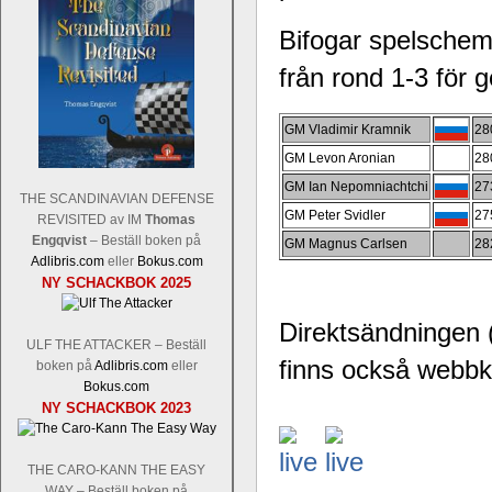
Bifogar spelschema
från rond 1-3 för 
Schacksnack har inlett det nya året
GM Vladimir Kramnik
28
Random, där pjäserna slumpas på den
GM Levon Aronian
28
talet och där det på förhand är bestämt
GM Ian Nepomniachtchi
27
ökar i spelöppningsfasen, medan det 
THE SCANDINAVIAN DEFENSE
GM Peter Svidler
27
att man måste kunna och förstå en
REVISITED av IM
Thomas
högerspalten nedan.
Engqvist
– Beställ boken på
GM Magnus Carlsen
28
Adlibris.com
eller
Bokus.com
NY SCHACKBOK 2025
Direktsändningen 
ULF THE ATTACKER – Beställ
finns också webbk
boken på
Adlibris.com
eller
Bokus.com
NY SCHACKBOK 2023
Den sjunde upplagan av Sinquefield Cu
THE CARO-KANN THE EASY
den starkaste i U.S.A, spelas med 12
WAY – Beställ boken på