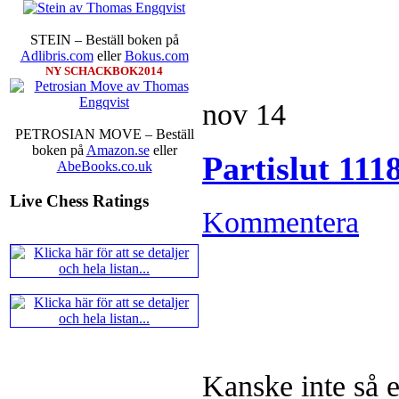
han besegrade Kasparov år 2000,
över alla de partierna han produc
STEIN – Beställ boken på
framtida projekt.
Adlibris.com
eller
Bokus.com
NY SCHACKBOK2014
nov
14
PETROSIAN MOVE – Beställ
boken på
Amazon.se
eller
Partislut 11
AbeBooks.co.uk
Live Chess Ratings
Alingsås Schacksällskap fyller 
Kommentera
arrangeras en parturnering i Ali
Jonas Dahlgren
Kanske inte så 