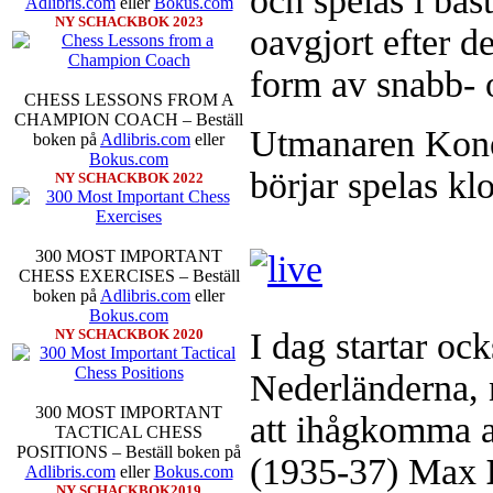
och spelas i bäst
Adlibris.com
eller
Bokus.com
NY SCHACKBOK 2023
oavgjort efter de
form av snabb- 
Idag börjar Sverigemästarklas
CHESS LESSONS FROM A
Lottningen i första ronden:
GM 
CHAMPION COACH – Beställ
Utmanaren Koneru
Smith, IM Linus Johansson-
boken på
Adlibris.com
eller
Erik Blomqvist-IM Michael Wi
Bokus.com
segern. En farlig uppstickare s
börjar spelas kl
NY SCHACKBOK 2022
sådant jämnt SM och detta ber
kämpar om Sverigemästartiteln.
på sin super-GM-status, och Tikka
FM Harald Lögdahl-IM Dan
300 MOST IMPORTANT
Lindberg-Anders Wengholm,
CHESS EXERCISES – Beställ
Ernst.
Mitt stalltips är att Lindbe
boken på
Adlibris.com
eller
Bokus.com
NY SCHACKBOK 2020
I dag startar 
Nederländerna, 
300 MOST IMPORTANT
att ihågkomma a
TACTICAL CHESS
POSITIONS – Beställ boken på
(1935-37) Max
Adlibris.com
eller
Bokus.com
En svensk schackbok -
Schacket
NY SCHACKBOK2019