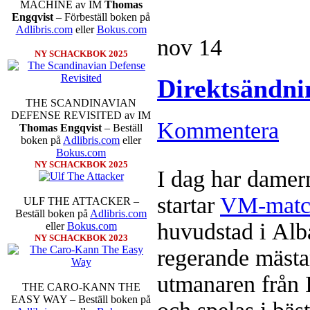
MACHINE av IM
Thomas
Engqvist
– Förbeställ boken på
Adlibris.com
eller
Bokus.com
nov
14
NY SCHACKBOK 2025
Direktsändn
THE SCANDINAVIAN
DEFENSE REVISITED av IM
Den sjunde upplagan av Sinquefie
Kommentera
Thomas Engqvist
– Beställ
som för övrigt är den starkaste i
boken på
Adlibris.com
eller
möten:
Ding Liren-Wesley So
Bokus.com
Giri, Ian Nepomniachtchi-
NY SCHACKBOK 2025
Karjakin-Shakhrijar Mamedj
I dag har damer
inte ha tagit de snabbare partier
göra denna gång om han inte s
startar
VM-matc
ULF THE ATTACKER –
skriverier i norsk massmedia som 
Beställ boken på
Adlibris.com
schack. Enligt Carlsen är det n
huvudstad i Alb
eller
Bokus.com
saknar dock tyvärr dragserie vil
NY SCHACKBOK 2023
tävlingsledare
regerande mäs
utmanaren frå
THE CARO-KANN THE
EASY WAY – Beställ boken på