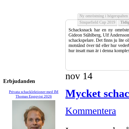
Ny omröstning i högerspalten
Sinquefield Cup 2019
Tidig
Schacksnack har en ny omröstni
Gideon Ståhlberg, Ulf Andersson e
schackspelare. Det finns ju lite o
motstånd över tid eller hur veder
hur insatt man är i denna komple
nov
14
Erbjudanden
Mycket scha
Privata schacklektioner med IM
Thomas Engqvist 2026
Kommentera
Sverigemästarklassen och övriga g
kämpar om Sverigemästartiteln o
Min Seo, GM Erik Blomqvist, I