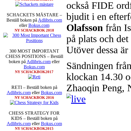
också FIDE ordf
äntligen skrivits om Ulf Ander
Västerås visade ett genuint intr
bjudit i en efte
SCHACKETS MÄSTARE –
alltmer betraktats som en sport m
Beställ boken på
Adlibris.com
Andra populära kategorier är an
Olafsson
från I
eller
Bokus.com
Robert Okpu har tillsammans me
NY SCHACKBOK 2018
och den har sänts till tryckerie
på plats och de
djupintervjuer med
Okpu
och
En
också en fotodel med fotografier so
de som gillar biografier, de so
Utöver dessa är 
300 MOST IMPORTANT
de som vill se de nya fotografi
CHESS POSITIONS – Beställ
äntligen skrivits....
boken på
Adlibris.com
eller
Sändningen från
Bokus.com
NY SCHACKBOK2017
klockan 14.30 
Zhaoqin Peng, 
RETI – Beställ boken på
Adlibris.com
eller
Bokus.com
NY SCHACKBOK 2016
En av världens genom tiderna
CHESS STRATEGY FOR
Kramnik, 43 år, har på Tata Stee
KIDS – Beställ boken på
Bakgrunden är att han tycker han
Adlibris.com
eller
Bokus.com
undervisa schack för barn. Han
NY SCHACKBOK2015
mänskliga erfarenheter. Vi som f