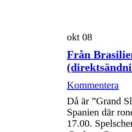
okt
08
Från Brasilie
(direktsändn
Kommentera
Då är ”Grand S
Spanien där rond
17.00. Spelsch