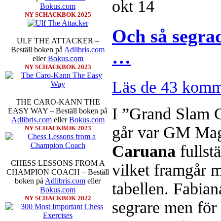
okt
14
Bokus.com
NY SCHACKBOK 2025
Och så segrad
ULF THE ATTACKER –
Beställ boken på
Adlibris.com
…
eller
Bokus.com
NY SCHACKBOK 2023
Sverigemästarklassen och övriga g
Läs de 43 komm
kämpar om Sverigemästartiteln o
Min Seo, GM Erik Blomqvist, I
THE CARO-KANN THE
Hampus Sörensen GM Jonny Hecto
I ”Grand Slam 
EASY WAY – Beställ boken på
vem helst kan ta hem segern men
Adlibris.com
eller
Bokus.com
SM-sammanhang brukar gedigen er
går var GM Ma
NY SCHACKBOK 2023
Michael Wiedenkeller, IM Ludv
IM Bengt Lindberg, FM Joar Ö
Caruana
fullstä
Ljung. Mitt stalltips är att FM 
Sverigemästarklassen.
CHESS LESSONS FROM A
vilket framgår 
CHAMPION COACH – Beställ
boken på
Adlibris.com
eller
tabellen. Fabian
Bokus.com
NY SCHACKBOK 2022
segrare men för 