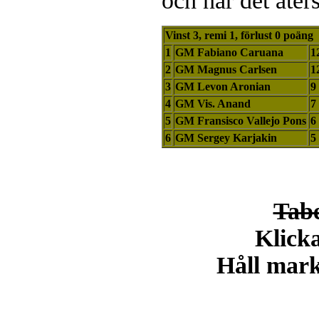
och när det åters
Vinst 3, remi 1, förlust 0 poäng
1
GM Fabiano Caruana
1
2
GM Magnus Carlsen
1
3
GM Levon Aronian
9
4
GM Vis. Anand
7
5
GM Fransisco Vallejo Pons
6
6
GM Sergey Karjakin
5
Tabe
Klicka
Håll markö