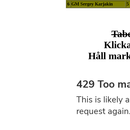
6
GM Sergey Karjakin
5
Tabe
Klicka
Håll markö