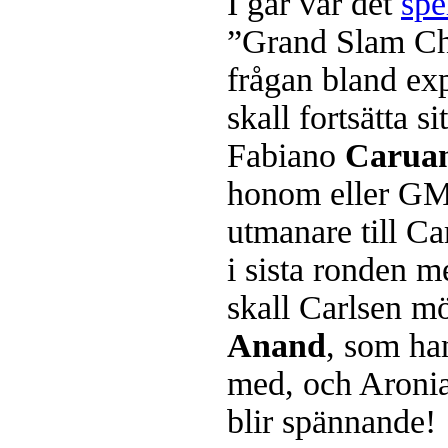
I går var det
spe
”Grand Slam C
frågan bland e
skall fortsätta s
Fabiano
Carua
honom eller G
utmanare till C
i sista ronden 
skall Carlsen m
Anand
, som ha
med, och Aronia
blir spännande!