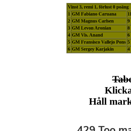
Vinst 3, remi 1, förlust 0 poäng
1
GM Fabiano Caruana
1
2
GM Magnus Carlsen
9
3
GM Levon Aronian
8
4
GM Vis. Anand
6
5
GM Fransisco Vallejo Pons
5
6
GM Sergey Karjakin
4
Tabe
Klicka
Håll markö