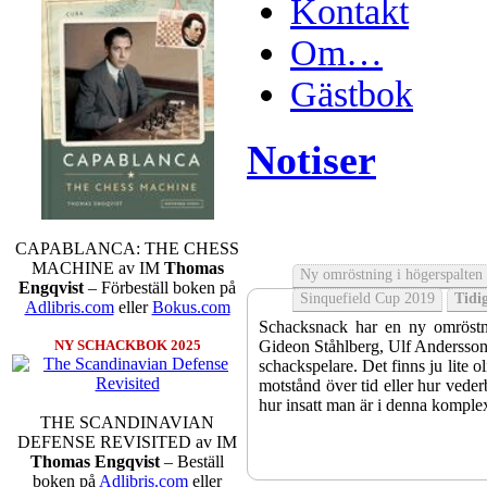
Kontakt
Om…
Gästbok
Notiser
CAPABLANCA: THE CHESS
MACHINE av IM
Thomas
Ny omröstning i högerspalten
Engqvist
– Förbeställ boken på
Sinquefield Cup 2019
Tidig
Adlibris.com
eller
Bokus.com
Schacksnack har en ny omröstni
Gideon Ståhlberg, Ulf Andersson e
NY SCHACKBOK 2025
schackspelare. Det finns ju lite o
motstånd över tid eller hur veder
hur insatt man är i denna komple
THE SCANDINAVIAN
DEFENSE REVISITED av IM
Thomas Engqvist
– Beställ
boken på
Adlibris.com
eller