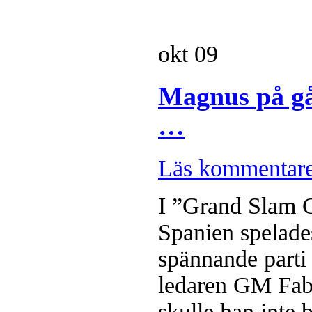
okt
09
Magnus på gå
…
Läs kommentar
I ”Grand Slam 
Spanien spelades
spännande part
ledaren GM Fa
skulle han inte 