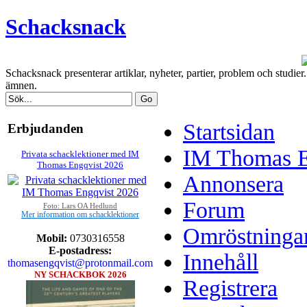
Schacksnack
Schacksnack presenterar artiklar, nyheter, partier, problem och studi
ämnen.
Startsidan
Erbjudanden
IM Thomas En
Privata schacklektioner med IM
Thomas Engqvist 2026
Annonsera
Forum
Foto: Lars OA Hedlund
Mer information om schacklektioner
Omröstninga
Mobil:
0730316558
E-postadress:
Innehåll
thomasengqvist@protonmail.com
NY SCHACKBOK 2026
Registrera