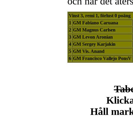
och när det åters
Vinst 3, remi 1, förlust 0 poäng
1
GM Fabiano Caruana
2
GM Magnus Carlsen
3
GM Levon Aronian
4
GM Sergey Karjakin
5
GM Vis. Anand
6
GM Francisco Vallejo PonsV
Tabe
Klicka
Håll markö