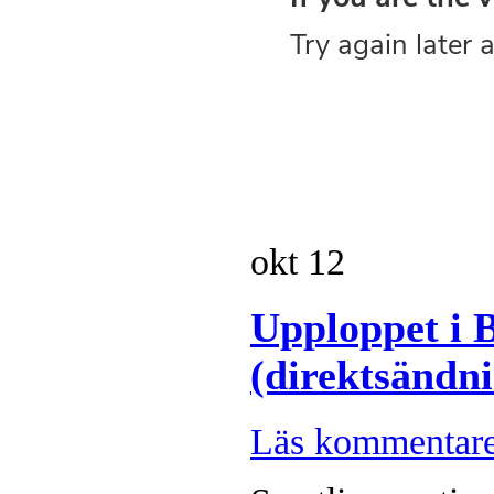
En av världens genom tiderna
Kramnik, 43 år, har på Tata Stee
Bakgrunden är att han tycker han
undervisa schack för barn. Han
mänskliga erfarenheter. Vi som f
han besegrade Kasparov år 2000,
okt
12
över alla de partierna han produc
framtida projekt.
Upploppet i 
(direktsändn
Läs kommentar
Alingsås Schacksällskap fyller 