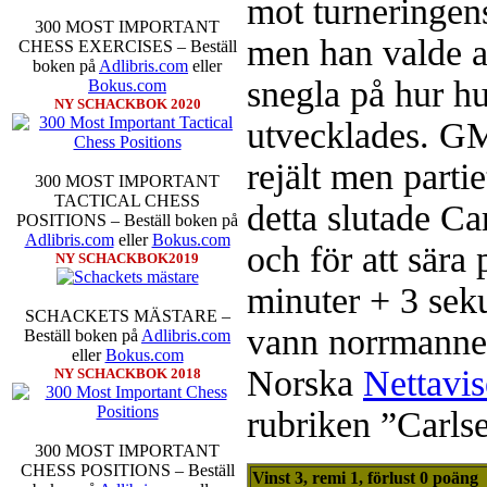
mot turneringe
300 MOST IMPORTANT
men han valde at
CHESS EXERCISES – Beställ
boken på
Adlibris.com
eller
snegla på hur h
Bokus.com
Schacksnack har inlett det nya
NY SCHACKBOK 2020
föredrar Fischer Random, där pjä
utvecklades. 
som det har spelats sedan 1500-t
förstnämnda alternativet har f
rejält men parti
alternativet har för- eller nack
300 MOST IMPORTANT
förstå en mängd spelöppningar o
TACTICAL CHESS
detta slutade C
nedan.
POSITIONS – Beställ boken på
Adlibris.com
eller
Bokus.com
och för att sära 
NY SCHACKBOK2019
minuter + 3 seku
SCHACKETS MÄSTARE –
vann norrmannen
Beställ boken på
Adlibris.com
eller
Bokus.com
Norska
Nettavi
NY SCHACKBOK 2018
Den sjunde upplagan av Sinquefie
rubriken ”Carls
som för övrigt är den starkaste i
möten:
Ding Liren-Wesley So
300 MOST IMPORTANT
Giri, Ian Nepomniachtchi-
CHESS POSITIONS – Beställ
Vinst 3, remi 1, förlust 0 poäng
Karjakin-Shakhrijar Mamedj