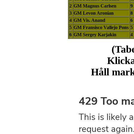
2
GM Magnus Carlsen
9
3
GM Levon Aronian
8
4
GM Vis. Anand
6
5
GM Fransisco Vallejo Pons
5
6
GM Sergey Karjakin
4
(Tabe
Klicka
Håll markö