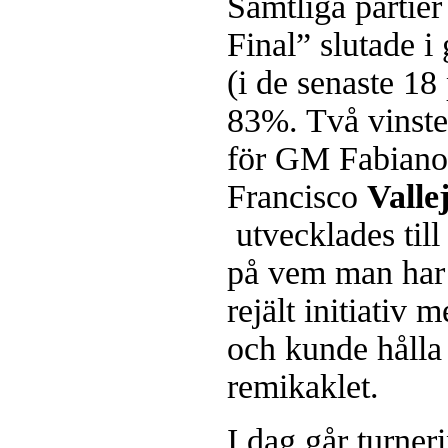
Samtliga partie
arrangeras en parturnering i Ali
Jonas Dahlgren
Final” slutade i
(i de senaste 18 
83%. Två vinst
för GM Fabian
Francisco
Valle
utvecklades till
på vem man har s
rejält initiativ
och kunde hålla
remikaklet.
I dag går turner