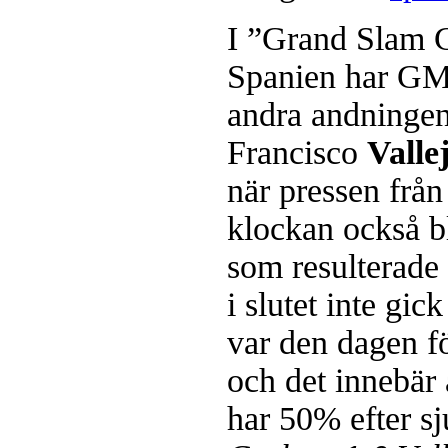
I ”Grand Slam 
Spanien har G
andra andninge
Francisco
Valle
när pressen frå
klockan också bl
som resulterade i
i slutet inte gic
var den dagen fö
och det innebär
har 50% efter sj