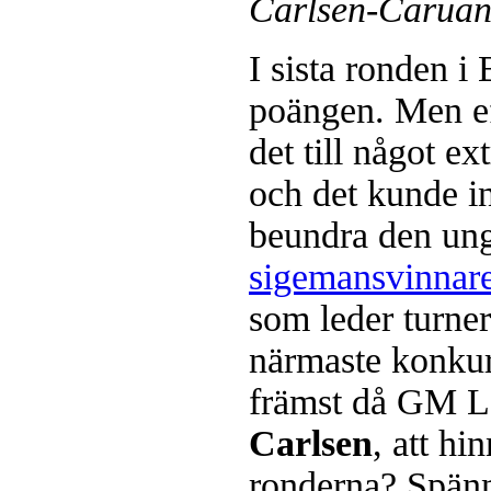
Carlsen-Caruan
I sista ronden i
poängen. Men ef
det till något ex
och det kunde i
beundra den unge
sigemansvinnar
som leder turne
närmaste konku
främst då GM 
Carlsen
, att hi
ronderna? Spänn