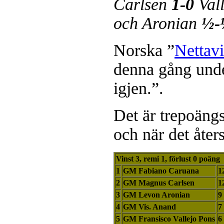
Carlsen
1-0
Val
och Aronian
½-
Norska ”
Nettav
denna gång unde
igjen.”.
Det är trepoängs
och när det åters
Vinst 3, remi 1, förlust 0 poäng
1
GM Fabiano Caruana
1
2
GM Magnus Carlsen
1
3
GM Levon Aronian
9
4
GM Vis. Anand
7
5
GM Fransisco Vallejo Pons
6