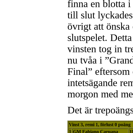
finna en blotta
till slut lyckade
övrigt att önsk
slutspelet. Det
vinsten tog in t
nu tvåa i ”Gra
Final” eftersom 
intetsägande re
morgon med me
Det är trepoängs
Vinst 3, remi 1, förlust 0 poäng
1
GM Fabiano Caruana
1