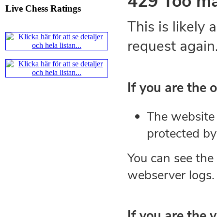
Ernst.
Mitt stalltips är att Lindbe
Live Chess Ratings
En svensk schackbok -
Schacket
äntligen skrivits om Ulf Ander
Västerås visade ett genuint intr
alltmer betraktats som en sport m
Andra populära kategorier är an
Robert Okpu har tillsammans me
och den har sänts till tryckerie
djupintervjuer med
Okpu
och
En
också en fotodel med fotografier so
de som gillar biografier, de so
de som vill se de nya fotografi
äntligen skrivits....