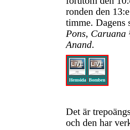
förutom den 10:e
ronden den 13:e 
timme. Dagens 
Pons, Caruana
Anand
.
Hemsida
Bomben
Det är trepoängs
och den har verkl