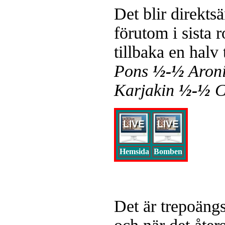
Det blir direkts
förutom i sista 
tillbaka en hal
Pons
½-½
Aron
Karjakin
½-½
C
Hemsida
Bomben
Det är trepoängs