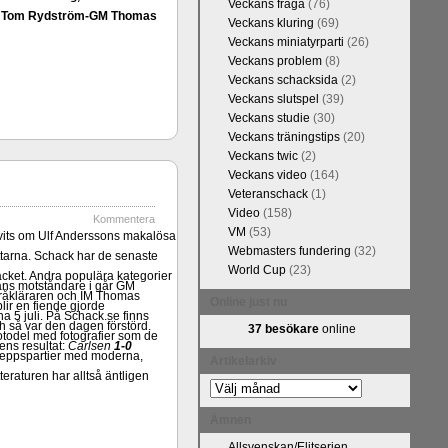
Veckans fråga
(76)
FM Tom Rydström-GM Thomas
Veckans kluring
(69)
Veckans miniatyrparti
(26)
Veckans problem
(8)
Veckans schacksida
(2)
Veckans slutspel
(39)
Veckans studie
(30)
Veckans träningstips
(20)
Veckans twic
(2)
Veckans video
(164)
Veteranschack
(1)
Video
(158)
Kommentera
VM
(53)
ivits om Ulf Anderssons makalösa
Webmasters fundering
(32)
attarna. Schack har de senaste
World Cup
(23)
acket. Andra populära kategorier
ans motståndare i går GM
pråkläraren och IM Thomas
Online just nu
ir en fiende gjorde
na 5 juli. På Schack.se finns
och så var den dagen förstörd.
37 besökare
online
fotodel med fotografier som de
ns resultat:
Carlsen
1-0
angreppspartier med moderna,
Artikelarkiv
raturen har alltså äntligen
Artikelarkiv
Ämnen
Allsvenskan/Elitserien