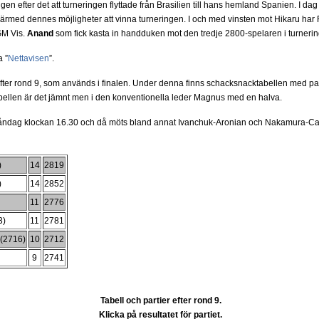
gen efter det att turneringen flyttade från Brasilien till hans hemland Spanien. I 
ärmed dennes möjligheter att vinna turneringen. I och med vinsten mot Hikaru har 
GM Vis.
Anand
som fick kasta in handduken mot den tredje 2800-spelaren i turne
 ”
Nettavisen
”.
efter rond 9, som används i finalen. Under denna finns schacksnacktabellen med pa
tabellen är det jämnt men i den konventionella leder Magnus med en halva.
måndag klockan 16.30 och då möts bland annat Ivanchuk-Aronian och Nakamura-Carls
)
14
2819
)
14
2852
11
2776
3)
11
2781
 (2716)
10
2712
9
2741
Tabell och partier efter rond 9.
Klicka på resultatet för partiet.