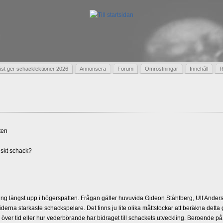
t ger schacklektioner 2026
Annonsera
Forum
Omröstningar
Innehåll
R
ten
skt schack?
g längst upp i högerspalten. Frågan gäller huvuvida Gideon Ståhlberg, Ulf Andersso
erna starkaste schackspelare. Det finns ju lite olika måttstockar att beräkna detta
d över tid eller hur vederbörande har bidraget till schackets utveckling. Beroende på