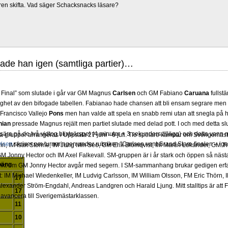
ren skifta. Vad säger Schacksnacks läsare?
ade han igen (samtliga partier)…
Final” som slutade i går var GM Magnus
Carlsen
och GM Fabiano
Caruana
fullst
dlighet av den bifogade tabellen. Fabianao hade chansen att bli ensam segrare men f
Francisco Vallejo
Pons
men han valde att spela en snabb remi utan att snegla på 
nian
pressade Magnus rejält men partiet slutade med delad pott. I och med detta 
ära på de två vidtog blixtsärspel (4 minuter + 3 sekunders tillägg) och detta vann
grupper arrangeras i Uppsala 27 juni - 6 juli. Tio spelare kämpar om Sverigemästa
visen
skriver om turneringen under rubriken ”Carlsen vant Grand Slam-finalen – ige
in, IM Isak Storme, IM Jung Min Seo, GM Erik Blomqvist, IM Martin Lokander, GM Tig
 Jonny Hector och IM Axel Falkevall. SM-gruppen är i år stark och öppen så näst
poäng
olikt om GM Jonny Hector avgår med segern. I SM-sammanhang brukar gedigen erf
-Elit: IM Michael Wiedenkeller, IM Ludvig Carlsson, IM William Olsson, FM Eric Thör
17
lexander Ström-Engdahl, Andreas Landgren och Harald Ljung. Mitt stalltips är att F
17
avancera till Sverigemästarklassen.
11
10