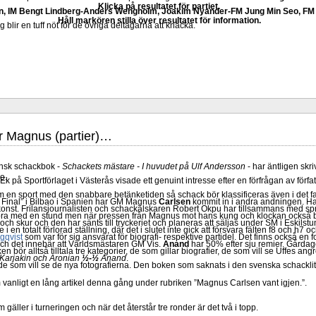
Klicka på resultatet för partiet.
, IM Bengt Lindberg-Anders Wengholm, Joakim Nyander-FM Jung Min Seo, 
Håll markören stilla över resultatet för information.
rg blir en tuff nöt för de övriga deltagarna att knäcka.
 Magnus (partier)…
nsk schackbok -
Schackets mästare - I huvudet på Ulf Andersson
- har äntligen skr
o.
Ek på Sportförlaget i Västerås visade ett genuint intresse efter en förfrågan av förf
m en sport med den snabbare betänketiden så schack bör klassificeras även i det f
Final” i Bilbao i Spanien har GM Magnus
Carlsen
kommit in i andra andningen. H
 konst. Frilansjournalisten och schackälskaren Robert Okpu har tillsammans med s
bra med en stund men när pressen från Magnus mot hans kung och klockan också bl
ch skur och den har sänts till tryckeriet och planeras att säljas under SM i Eskilstu
 en totalt förlorad ställning, där det i slutet inte gick att försvara fälten f8 och h7 
gqvist
som var för sig ansvarat för biografi- respektive partidel. Det finns också en 
och det innebär att Världsmästaren GM Vis.
Anand
har 50% efter sju remier. Gårdage
oken bör alltså tilltala tre kategorier, de som gillar biografier, de som vill se Uffes 
Karjakin och Aronian
½-½
Anand
.
som vill se de nya fotografierna. Den boken som saknats i den svenska schacklitte
 vanligt en lång artikel denna gång under rubriken ”Magnus Carlsen vant igjen.”.
gäller i turneringen och när det återstår tre ronder är det två i topp.