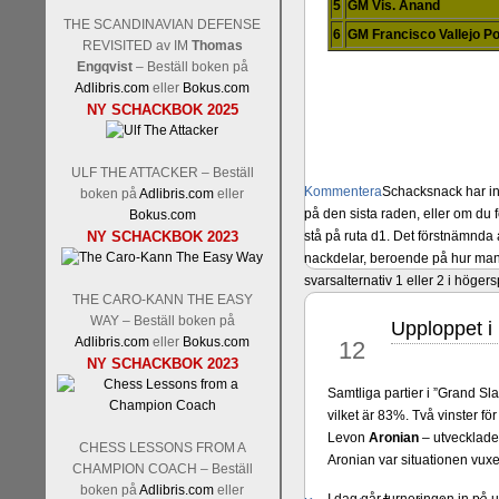
5
GM Vis. Anand
THE SCANDINAVIAN DEFENSE
6
GM Francisco Vallejo P
REVISITED av IM
Thomas
Engqvist
– Beställ boken på
Adlibris.com
eller
Bokus.com
NY SCHACKBOK 2025
ULF THE ATTACKER – Beställ
Kommentera
Schacksnack har in
boken på
Adlibris.com
eller
på den sista raden, eller om du 
Bokus.com
NY SCHACKBOK 2023
stå på ruta d1. Det förstnämnda a
nackdelar, beroende på hur man 
svarsalternativ 1 eller 2 i höger
THE CARO-KANN THE EASY
WAY – Beställ boken på
Upploppet i 
okt
Adlibris.com
eller
Bokus.com
12
NY SCHACKBOK 2023
Samtliga partier i ”Grand S
vilket är 83%. Två vinster 
Levon
Aronian
– utvecklades
CHESS LESSONS FROM A
Aronian var situationen vux
CHAMPION COACH – Beställ
boken på
Adlibris.com
eller