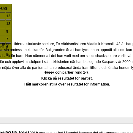
poäng
12
12
9
7
 genom tiderna starkaste spelare, Ex-världsmästaren Vladimir Kramnik, 43 år, har 
ons
6
at sin professionella karriär. Bakgrunden är att han tycker han uppnått allt som 
5
a schack för barn. Han nämner att det han varit med om som schackspelare varit ovär
riär och upplevt milstolpen i schackhistorien när han besegrade Kasparov år 2000,
nöjda över alla de partierna han producerat ända fram tills nu och önska honom ly
Tabell
och partier rond 1-7
.
Klicka på resultatet för partiet.
Håll markören stilla över resultatet för information.