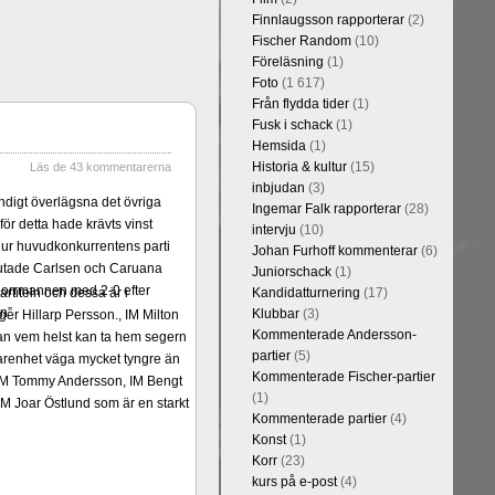
Finnlaugsson rapporterar
(2)
Fischer Random
(10)
Föreläsning
(1)
Foto
(1 617)
Från flydda tider
(1)
Fusk i schack
(1)
Hemsida
(1)
Historia & kultur
(15)
Läs de 43 kommentarerna
inbjudan
(3)
ändigt överlägsna det övriga
Ingemar Falk rapporterar
(28)
ör detta hade krävts vinst
intervju
(10)
hur huvudkonkurrentens parti
Johan Furhoff kommenterar
(6)
slutade Carlsen och Caruana
Juniorschack
(1)
 norrmannen med 2-0 efter
rtiteln och dessa är i
Kandidatturnering
(17)
n”
Klubbar
(3)
er Hillarp Persson., IM Milton
Kommenterade Andersson-
an vem helst kan ta hem segern
partier
(5)
arenhet väga mycket tyngre än
Kommenterade Fischer-partier
n, IM Tommy Andersson, IM Bengt
(1)
M Joar Östlund som är en starkt
Kommenterade partier
(4)
Konst
(1)
Korr
(23)
kurs på e-post
(4)