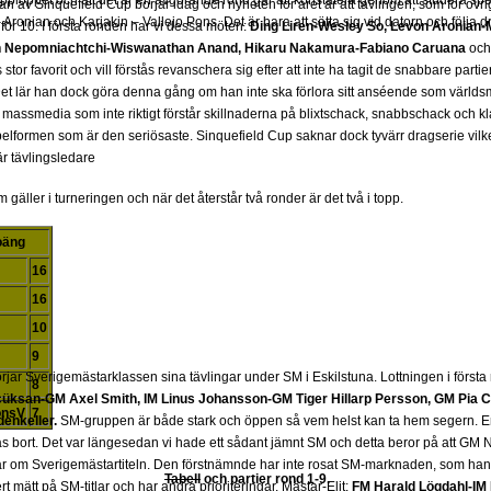
 upploppet och att det är en avgörande rond går att konstatera genom att studera 
 av Sinquefield Cup börjar idag och nyheten för året är att tävlingen, som för övrig
ronian och Karjakin – Vallejo Pons. Det är bara att sätta sig vid datorn och följa 
för 10. I första ronden har vi dessa möten:
Ding Liren-Wesley So, Levon Aronian-
Ian Nepomniachtchi-Wiswanathan Anand, Hikaru Nakamura-Fabiano Caruana
oc
 stor favorit och vill förstås revanschera sig efter att inte ha tagit de snabbare part
 Det lär han dock göra denna gång om han inte ska förlora sitt anséende som värld
 massmedia som inte riktigt förstår skillnaderna på blixtschack, snabbschack och kl
lformen som är den seriösaste. Sinquefield Cup saknar dock tyvärr dragserie vilket
 är tävlingsledare
gäller i turneringen och när det återstår två ronder är det två i topp.
poäng
16
16
10
9
rjar Sverigemästarklassen sina tävlingar under SM i Eskilstuna. Lottningen i först
8
üksan-GM Axel Smith, IM Linus Johansson-GM Tiger Hillarp Persson, GM Pia C
onsV
7
enkeller.
SM-gruppen är både stark och öppen så vem helst kan ta hem segern. En
s bort. Det var längesedan vi hade ett sådant jämnt SM och detta beror på att GM
r om Sverigemästartiteln. Den förstnämnde har inte rosat SM-marknaden, som han 
Tabell
och partier rond 1-9
.
 mätt på SM-titlar och har andra prioriteringar. Mästar-Elit:
FM Harald Lögdahl-IM 