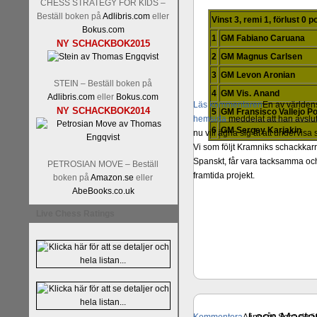
CHESS STRATEGY FOR KIDS –
Beställ boken på
Adlibris.com
eller
Vinst 3, remi 1, förlust 0 
Bokus.com
1
GM Fabiano Caruana
NY SCHACKBOK2015
2
GM Magnus Carlsen
3
GM Levon Aronian
STEIN – Beställ boken på
4
GM Vis. Anand
Adlibris.com
eller
Bokus.com
Läs kommentaren
En av världens
NY SCHACKBOK2014
5
GM Fransisco Vallejo P
hemsida
meddelat att han avslut
6
GM Sergey Karjakin
nu vill ägna sig åt att undervis
Vi som följt Kramniks schackkar
Spanskt, får vara tacksamma och 
PETROSIAN MOVE – Beställ
framtida projekt.
boken på
Amazon.se
eller
AbeBooks.co.uk
Live Chess Ratings
jun