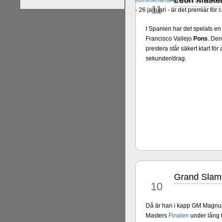
Leon Master
Kommentera
Alingsås Schacksäll
11
- 26 januari - är det premiär för
t
I Spanien har det spelats 
Francisco Vallejo
Pons
. Den
prestera står säkert klart fö
sekunder/drag.
Grand Slam 
okt
10
Då är han i kapp GM Magn
Masters
Finalen
under lång t