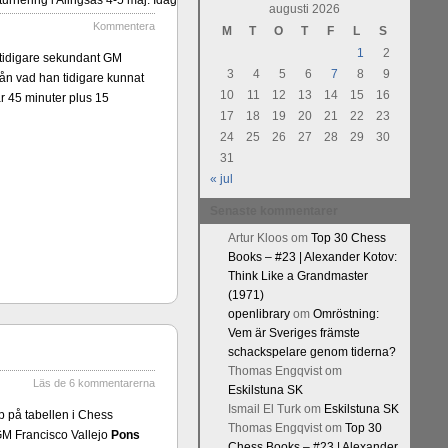
urnering i Alingsås 4-5 maj. Idag
augusti 2026
Kommentera
M
T
O
T
F
L
S
1
2
tidigare sekundant GM
3
4
5
6
7
8
9
rån vad han tidigare kunnat
10
11
12
13
14
15
16
ar 45 minuter plus 15
17
18
19
20
21
22
23
24
25
26
27
28
29
30
31
« jul
Senaste kommentarer
Artur Kloos
om
Top 30 Chess
Books – #23 | Alexander Kotov:
Think Like a Grandmaster
(1971)
openlibrary
om
Omröstning:
Vem är Sveriges främste
schackspelare genom tiderna?
Thomas Engqvist
om
Läs de 6 kommentarerna
Eskilstuna SK
Ismail El Turk
om
Eskilstuna SK
p på tabellen i Chess
Thomas Engqvist
om
Top 30
 GM Francisco Vallejo
Pons
Chess Books – #23 | Alexander