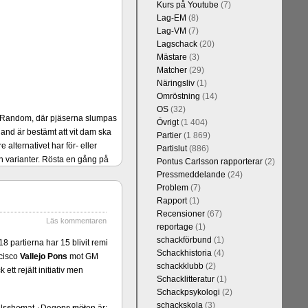
Kurs på Youtube
(7)
Lag-EM
(8)
Lag-VM
(7)
Lagschack
(20)
Mästare
(3)
Matcher
(29)
Näringsliv
(1)
Omröstning
(14)
OS
(32)
er Random, där pjäserna slumpas
Övrigt
(1 404)
and är bestämt att vit dam ska
Partier
(1 869)
alternativet har för- eller
Partislut
(886)
 varianter. Rösta en gång på
Pontus Carlsson rapporterar
(2)
Pressmeddelande
(24)
Problem
(7)
Rapport
(1)
Recensioner
(67)
Läs kommentaren
reportage
(1)
schackförbund
(1)
8 partierna har 15 blivit remi
Schackhistoria
(4)
ncisco
Vallejo Pons
mot GM
schackklubb
(2)
tt rejält initiativ men
Schacklitteratur
(1)
Schackpsykologi
(2)
schackskola
(3)