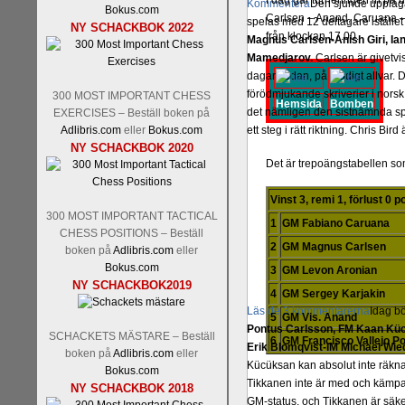
I dag går turneringen in på
Kommentera
Den sjunde upplagan
Bokus.com
Carlsen – Anand, Caruana – A
spelas med 12 deltagare istället 
NY SCHACKBOK 2022
från klockan 17.00.
Magnus Carlsen-Anish Giri, 
Mamedjarov.
Carlsen är givetvis
dagar sedan, på blodigt allvar.
förödmjukande skriverier i norsk
300 MOST IMPORTANT CHESS
Hemsida
Bomben
det nämligen den sistnämnda spe
EXERCISES – Beställ boken på
Adlibris.com
eller
Bokus.com
ett steg i rätt riktning. Chris Bird
NY SCHACKBOK 2020
Det är trepoängstabellen som 
Vinst 3, remi 1, förlust 0 
300 MOST IMPORTANT TACTICAL
1
GM Fabiano Caruana
CHESS POSITIONS – Beställ
2
GM Magnus Carlsen
boken på
Adlibris.com
eller
Bokus.com
3
GM Levon Aronian
NY SCHACKBOK2019
4
GM Sergey Karjakin
Läs de 3 kommentarerna
Idag bö
5
GM Vis. Anand
Pontus Carlsson, FM Kaan Küc
SCHACKETS MÄSTARE – Beställ
6
GM Francisco Vallejo P
Erik Blomqvist-IM Michael Wied
boken på
Adlibris.com
eller
Kücüksan kan absolut inte räkna
Bokus.com
Tikkanen inte är med och kämpa
NY SCHACKBOK 2018
GM-status, och Tikkanen är säkert