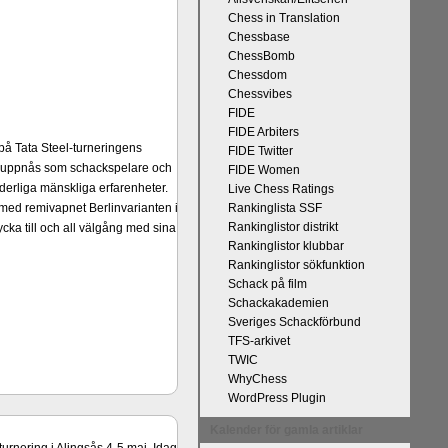
Chess in Translation
Chessbase
ChessBomb
Chessdom
Chessvibes
FIDE
FIDE Arbiters
på Tata Steel-turneringens
FIDE Twitter
kan uppnås som schackspelare och
FIDE Women
derliga mänskliga erfarenheter.
Live Chess Ratings
 med remivapnet Berlinvarianten i
Rankinglista SSF
Rankinglistor distrikt
cka till och all välgång med sina
Rankinglistor klubbar
Rankinglistor sökfunktion
Schack på film
Schackakademien
Sveriges Schackförbund
TFS-arkivet
TWIC
WhyChess
WordPress Plugin
Kalender för gamla artiklar