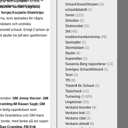
spelschemat. Dagens möten är:
t är den starkaste i U.S.A,
SchackSnackShopen
(5)
dramatiken i direktsändning
Maxime Vachier-Lagrave,
schacktidskrift
(1)
h
Sergej Karjakin-Shakhrijar
Serier
(123)
ierna, som spelades för några
Simultan
(2)
smästare och undvika
Slutresultat
(11)
assiskt schack. Enligt Carlsen är
SM
(45)
 skulle ha lyft den spelformen
snabbschackturnering
(49)
Spelsajter
(1)
Stormästare
(1)
Studie
(9)
Superettan
(1)
Susanna Berg rapporterar
(13)
Sveriges Schackförbund
(1)
Teori
(2)
TfS
(8)
Tidskrift för Schack
(5)
Tjejschack
(12)
Turnering
(3 005)
a ronden:
GM Jonny Hector- GM
Ungdomar
(33)
ramling-IM Rauan Sagit, GM
Veckans blunder
(4)
 farlig uppstickare som
Veckans bok
(2)
 Nils Grandelius och GM Hans
Veckans citat
(2)
borde, med tanke på sin super-
Veckans debatt
(6)
Dan Cramling, FM Erik