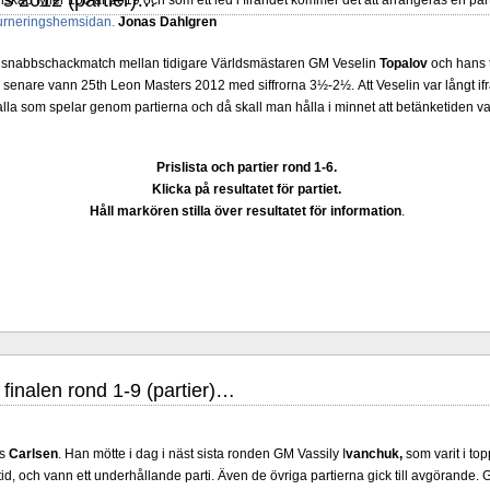
s 2012 (partier)…
skap fyller 100 år 2019 och som ett led i firandet kommer det att arrangeras en part
urneringshemsidan.
Jonas Dahlgren
en snabbschackmatch mellan tidigare Världsmästaren GM Veselin
Topalov
och hans 
 senare vann 25th Leon Masters 2012 med siffrorna 3½-2½. Att Veselin var långt if
r alla som spelar genom partierna och då skall man hålla i minnet att betänketiden v
Prislista och partier rond 1-6.
Klicka på resultatet för partiet.
Håll markören stilla över resultatet för information
.
finalen rond 1-9 (partier)…
us
Carlsen
. Han mötte i dag i näst sista ronden GM Vassily I
vanchuk,
som varit i top
id, och vann ett underhållande parti. Även de övriga partierna gick till avgörande.