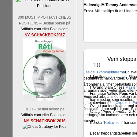
Malmstig-IM Tommy Andersson
Ernst.
Mitt stalltips är att Lindbe
300 MOST IMPORTANT CHESS
POSITIONS – Beställ boken på
Adlibris.com
eller
Bokus.com
NY SCHACKBOK2017
Vem stoppar
okt
10
Läs de 8 kommentarerna
En sve
I dag är det
spelledigt
i Bilba
bedrifter i schackvärlden. Glenn 
årtiondena alltmer betraktats so
I ”Grand Slam Chess
Master
är annars spel, vetenskap eller
Francisco
Vallejo Pons
var 
Engqvist arbetat med boken i ur o
han misstag, som resulterade i
djupintervjuer med
Okpu
och
En
Övriga partier slutade remi 
flesta aldrig har sett tidigare. B
RETI – Beställ boken på
Vallejo Pons, Caruana
½-½
Adlibris.com
eller
Bokus.com
pedagogiska kommentarer och de 
NY SCHACKBOK 2016
skrivits....
Norska ”
Nettavisen
” har som
Det är trepoängstabellen som 