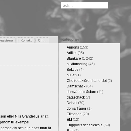
Kategorier
egistrera
Gästbok
Kontakt
Om…
Annons
(153)
Artikel
(95)
Blänkare
(1 242)
blixtturnering
(45)
Boktips
(4)
bullet
(1)
Chefredaktören har ordet
(2)
Damschack
(84)
damvärldsmästare
(11)
dataschack
(7)
Debatt
(70)
domarfrågor
(1)
Elitserien
(20)
n eller Nils Grandelius är att
EM
(12)
 genom till exempel
Engqvists schackskola
(59)
 perspektiv och hur insatt man är
Film
(2)