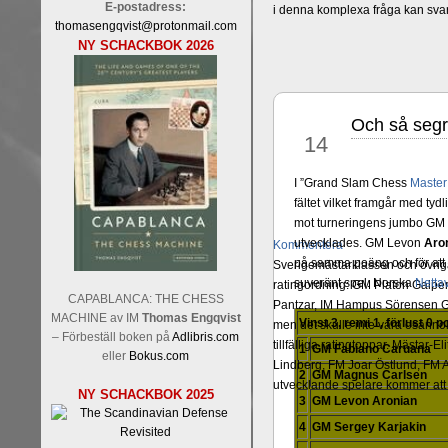
E-postadress:
i denna komplexa fråga kan sva
thomasengqvist@protonmail.com
NY SCHACKBOK 2026
Och så segr
okt
14
I ”Grand Slam Chess
Master
fältet vilket framgår med ty
mot turneringens jumbo GM 
utvecklades. GM Levon
Aro
Kommentera
på samma poäng och för att s
Sverigemästarklassen och övriga 
suveränt spel. Norska
Netta
ratingordning: GM Platon Galper
CAPABLANCA: THE CHESS
Pantzar, IM Hampus Sörensen GM
MACHINE av IM
Thomas Engqvist
Vinst 3, remi 1, förlust 0 
men det skulle inte vara osann
– Förbeställ boken på
Adlibris.com
tillfälliga ratingtoppar. Mästar
1
GM Fabiano Caruana
eller
Bokus.com
Lindberg, FM Joar Östlund, FM A
2
GM Magnus Carlsen
utvecklande spelare kommer att 
NY SCHACKBOK 2025
3
GM Levon Aronian
4
GM Sergey Karjakin