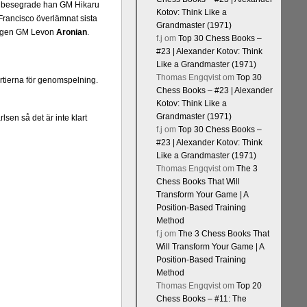
dag besegrade han GM Hikaru
Kotov: Think Like a
Francisco överlämnat sista
Grandmaster (1971)
ringen GM Levon
Aronian
.
f.j
om
Top 30 Chess Books –
#23 | Alexander Kotov: Think
Like a Grandmaster (1971)
Thomas Engqvist
om
Top 30
rtierna för genomspelning.
Chess Books – #23 | Alexander
Kotov: Think Like a
Grandmaster (1971)
en så det är inte klart
f.j
om
Top 30 Chess Books –
#23 | Alexander Kotov: Think
Like a Grandmaster (1971)
Thomas Engqvist
om
The 3
Chess Books That Will
Transform Your Game | A
Position-Based Training
Method
f.j
om
The 3 Chess Books That
Will Transform Your Game | A
Position-Based Training
Method
Thomas Engqvist
om
Top 20
Chess Books – #11: The