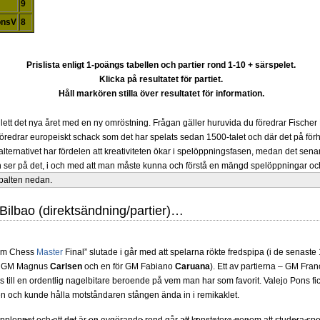
9
onsV
8
Prislista enligt 1-poängs tabellen och partier rond 1-10 + särspelet.
Klicka på resultatet för partiet.
Håll markören stilla över resultatet för information.
lett det nya året med en ny omröstning. Frågan gäller huruvida du föredrar Fisch
föredrar europeiskt schack som det har spelats sedan 1500-talet och där det på förh
lternativet har fördelen att kreativiteten ökar i spelöppningsfasen, medan det senare 
ser på det, i och med att man måste kunna och förstå en mängd spelöppningar och
spalten nedan.
Bilbao (direktsändning/partier)…
lam Chess
Master
Final” slutade i går med att spelarna rökte fredspipa (i de senaste 1
för GM Magnus
Carlsen
och en för GM Fabiano
Caruana
). Ett av partierna – GM Fra
 till en ordentlig nagelbitare beroende på vem man har som favorit. Valejo Pons fick e
en och kunde hålla motståndaren stången ända in i remikaklet.