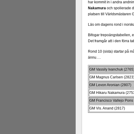
har kommit in i andra andnin
Nakamura
och spolierade d
platsen till Världsmästaren 
Läs om dagens rond i norska
Bifogar trepoängstabellen, 
Det framgår att i den förra 
Rond 10 (sista) startar på 
ännu….
GM Vassily Ivanchuk (2765
GM Magnus Carlsen (2823
GM Levon Aronian (2807)
GM Hikaru Nakamura (275
GM Francisco Vallejo Pons
GM Vis. Anand (2817)