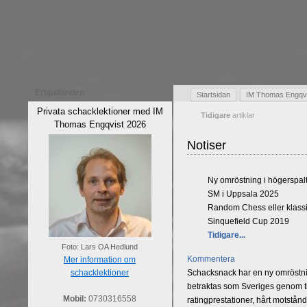
Erbjudanden
Startsidan
IM Thomas Engqvis
Privata schacklektioner med IM
Tidigare
artiklar
Thomas Engqvist 2026
Notiser
Ny omröstning i högerspal
SM i Uppsala 2025
Random Chess eller klassi
Sinquefield Cup 2019
Tidigare...
Foto: Lars OA Hedlund
Kommentera
Mer information om
schacklektioner
Schacksnack har en ny omröstnin
betraktas som Sveriges genom tid
Mobil:
0730316558
ratingprestationer, hårt motstån