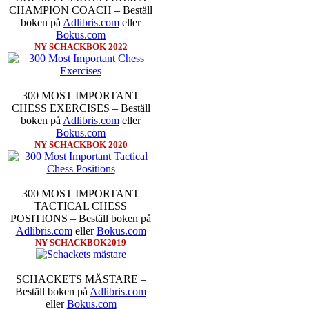
CHAMPION COACH – Beställ
boken på
Adlibris.com
eller
Bokus.com
NY SCHACKBOK 2022
Den sjunde upplagan av Sinquefie
300 MOST IMPORTANT
som för övrigt är den starkaste i
CHESS EXERCISES – Beställ
möten:
Ding Liren-Wesley So
boken på
Adlibris.com
eller
Giri, Ian Nepomniachtchi-
Bokus.com
Karjakin-Shakhrijar Mamedj
NY SCHACKBOK 2020
inte ha tagit de snabbare partier
göra denna gång om han inte s
skriverier i norsk massmedia som 
schack. Enligt Carlsen är det n
300 MOST IMPORTANT
saknar dock tyvärr dragserie vil
TACTICAL CHESS
tävlingsledare
POSITIONS – Beställ boken på
Adlibris.com
eller
Bokus.com
NY SCHACKBOK2019
SCHACKETS MÄSTARE –
Beställ boken på
Adlibris.com
eller
Bokus.com