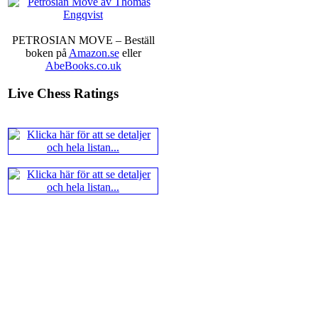
alltmer betraktats som en sport m
Andra populära kategorier är an
Robert Okpu har tillsammans me
PETROSIAN MOVE – Beställ
och den har sänts till tryckerie
boken på
Amazon.se
eller
djupintervjuer med
Okpu
och
En
AbeBooks.co.uk
också en fotodel med fotografier so
de som gillar biografier, de so
Live Chess Ratings
de som vill se de nya fotografi
äntligen skrivits....
En av världens genom tiderna
Kramnik, 43 år, har på Tata Stee
Bakgrunden är att han tycker han
undervisa schack för barn. Han
mänskliga erfarenheter. Vi som f
han besegrade Kasparov år 2000,
över alla de partierna han produc