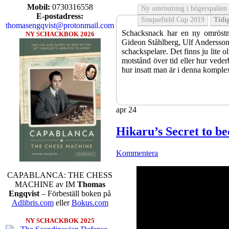
Mobil:
0730316558
Ny omröstning i högerspalten
E-postadress:
Sinquefield Cup 2019
Tidig
thomasengqvist@protonmail.com
Schacksnack har en ny omröstni
NY SCHACKBOK 2026
Gideon Ståhlberg, Ulf Andersson e
schackspelare. Det finns ju lite o
motstånd över tid eller hur veder
hur insatt man är i denna komple
apr
24
Hikaru’s Secret to 
Kommentera
CAPABLANCA: THE CHESS
MACHINE av IM
Thomas
Sverigemästarklassen och övriga g
Engqvist
– Förbeställ boken på
kämpar om Sverigemästartiteln o
Adlibris.com
eller
Bokus.com
Min Seo, GM Erik Blomqvist, I
Hampus Sörensen GM Jonny Hecto
NY SCHACKBOK 2025
vem helst kan ta hem segern men