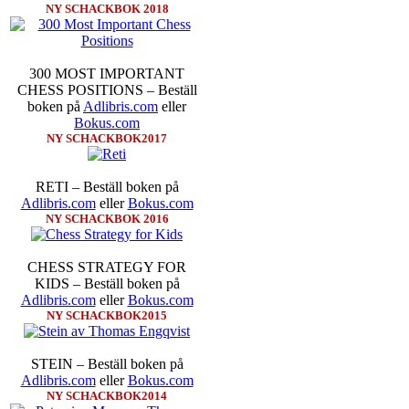
NY SCHACKBOK 2018
Idag börjar Sverigemästarklas
Lottningen i första ronden:
GM 
300 MOST IMPORTANT
Smith, IM Linus Johansson-
CHESS POSITIONS – Beställ
Erik Blomqvist-IM Michael Wi
boken på
Adlibris.com
eller
segern. En farlig uppstickare s
Bokus.com
sådant jämnt SM och detta ber
NY SCHACKBOK2017
kämpar om Sverigemästartiteln.
på sin super-GM-status, och Tikka
FM Harald Lögdahl-IM Dan
RETI – Beställ boken på
Lindberg-Anders Wengholm,
Adlibris.com
eller
Bokus.com
Ernst.
Mitt stalltips är att Lindbe
NY SCHACKBOK 2016
CHESS STRATEGY FOR
KIDS – Beställ boken på
Adlibris.com
eller
Bokus.com
NY SCHACKBOK2015
STEIN – Beställ boken på
En svensk schackbok -
Schacket
Adlibris.com
eller
Bokus.com
äntligen skrivits om Ulf Ander
NY SCHACKBOK2014
Västerås visade ett genuint intr