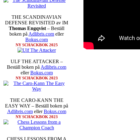
SM-sammanhang brukar gedigen er
Michael Wiedenkeller, IM Ludv
IM Bengt Lindberg, FM Joar Ö
THE SCANDINAVIAN
Ljung. Mitt stalltips är att FM 
DEFENSE REVISITED av IM
Sverigemästarklassen.
Thomas Engqvist
– Beställ
boken på
Adlibris.com
eller
Bokus.com
NY SCHACKBOK 2025
ULF THE ATTACKER –
Beställ boken på
Adlibris.com
eller
Bokus.com
NY SCHACKBOK 2023
Schacksnack har inlett det nya
föredrar Fischer Random, där pjä
THE CARO-KANN THE
som det har spelats sedan 1500-t
EASY WAY – Beställ boken på
förstnämnda alternativet har f
Adlibris.com
eller
Bokus.com
alternativet har för- eller nack
NY SCHACKBOK 2023
förstå en mängd spelöppningar o
nedan.
CHESS LESSONS FROM A