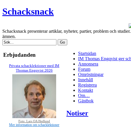
Schacksnack
Schacksnack presenterar artiklar, nyheter, partier, problem och studi
ämnen.
Startsidan
Erbjudanden
IM Thomas Engqvist ger sch
Annonsera
Privata schacklektioner med IM
Forum
Thomas Engqvist 2026
Omröstningar
Innehåll
Registrera
Kontakt
Om…
Gästbok
Notiser
Foto: Lars OA Hedlund
Mer information om schacklektioner