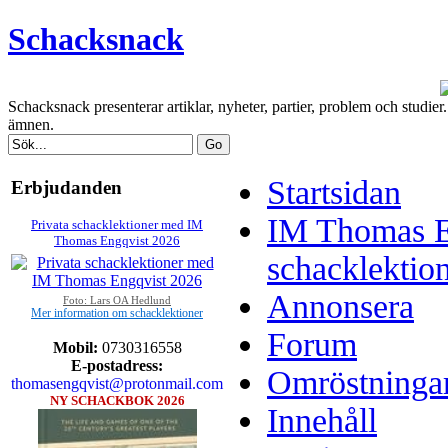
Schacksnack
Schacksnack presenterar artiklar, nyheter, partier, problem och studi
ämnen.
Startsidan
Erbjudanden
IM Thomas E
Privata schacklektioner med IM
Thomas Engqvist 2026
schacklektio
Annonsera
Foto: Lars OA Hedlund
Mer information om schacklektioner
Forum
Mobil:
0730316558
E-postadress:
Omröstninga
thomasengqvist@protonmail.com
NY SCHACKBOK 2026
Innehåll