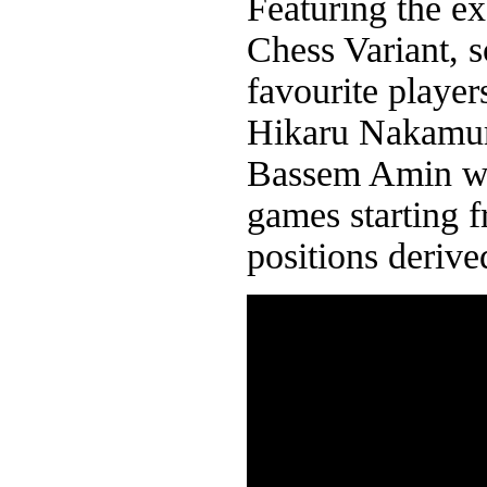
Featuring the e
Chess Variant, 
favourite playe
Hikaru Nakamur
Bassem Amin wil
games starting f
positions derive