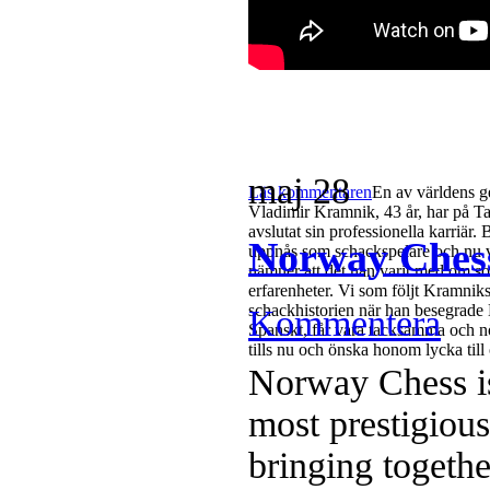
maj
28
Läs kommentaren
En av världens g
Vladimir Kramnik, 43 år, har på Ta
avslutat sin professionella karriär
Norway Ches
uppnås som schackspelare och nu vi
nämner att det han varit med om so
erfarenheter. Vi som följt Kramniks
schackhistorien när han besegrade
Kommentera
Spanskt, får vara tacksamma och nö
tills nu och önska honom lycka till
Norway Chess is
most prestigiou
bringing togethe