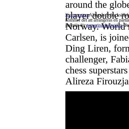
around the globe
player double r
Kommentera
Alingsås Schacksällska
kommer det att arrangeras en partur
Norway. World
premiär för
turneringshemsidan.
Jo
Carlsen, is joi
Ding Liren, fo
challenger, Fabi
chess superstar
Alireza Firouzj