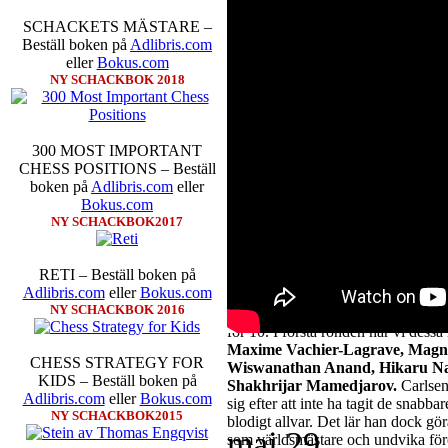
huruvida du föredrar Fischer Rando
du föredrar europeiskt schack som d
SCHACKETS MÄSTARE –
förhand är bestämt att vit dam ska 
Beställ boken på
Adlibris.com
fördelen att kreativiteten ökar i sp
eller
Bokus.com
eller nackdelar, beroende på hur m
NY SCHACKBOK 2018
förstå en mängd spelöppningar och v
högerspalten nedan.
300 MOST IMPORTANT
CHESS POSITIONS – Beställ
boken på
Adlibris.com
eller
Bokus.com
NY SCHACKBOK2017
RETI – Beställ boken på
Adlibris.com
eller
Bokus.com
Kommentera
Den sjunde upplagan a
NY SCHACKBOK 2016
är att tävlingen, som för övrigt är 
för 10. I första ronden har vi dess
Maxime Vachier-Lagrave, Magnu
CHESS STRATEGY FOR
Wiswanathan Anand, Hikaru N
KIDS – Beställ boken på
Shakhrijar Mamedjarov.
Carlsen
Adlibris.com
eller
Bokus.com
sig efter att inte ha tagit de snabb
NY SCHACKBOK2015
blodigt allvar. Det lär han dock gö
maj
29
som världsmästare och undvika för