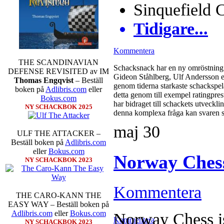
Sinquefield 
Tidigare...
Kommentera
THE SCANDINAVIAN
Schacksnack har en ny omröstning 
DEFENSE REVISITED av IM
Gideon Ståhlberg, Ulf Andersson el
Thomas Engqvist
– Beställ
genom tiderna starkaste schackspela
boken på
Adlibris.com
eller
detta genom till exempel ratingpres
Bokus.com
har bidraget till schackets utveckl
NY SCHACKBOK 2025
denna komplexa fråga kan svaren s
maj
30
ULF THE ATTACKER –
Beställ boken på
Adlibris.com
eller
Bokus.com
Norway Ches
NY SCHACKBOK 2023
Kommentera
THE CARO-KANN THE
EASY WAY – Beställ boken på
Adlibris.com
eller
Bokus.com
Norway Chess is
Kommentera
NY SCHACKBOK 2023