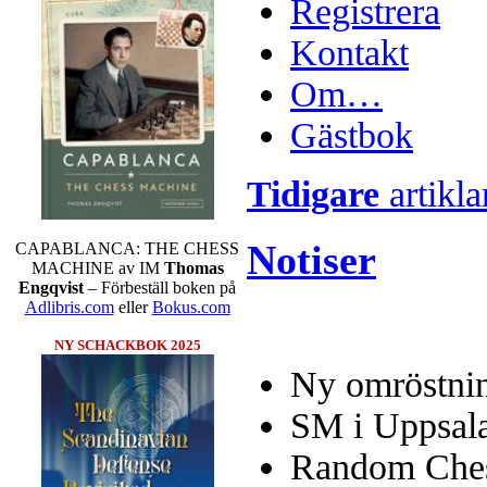
Registrera
Kontakt
Om…
Gästbok
Tidigare
artikla
Notiser
CAPABLANCA: THE CHESS
MACHINE av IM
Thomas
Engqvist
– Förbeställ boken på
Adlibris.com
eller
Bokus.com
NY SCHACKBOK 2025
Ny omröstnin
SM i Uppsal
Random Chess