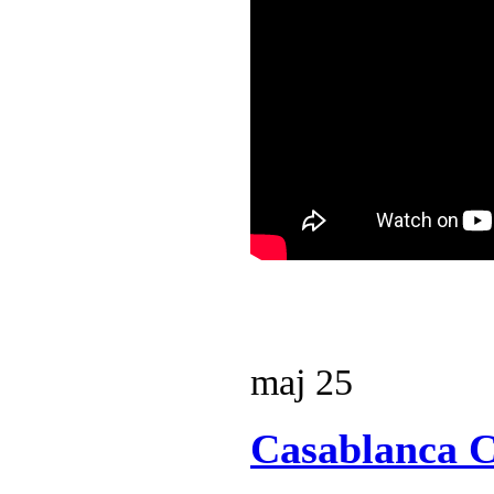
maj
25
Casablanca C