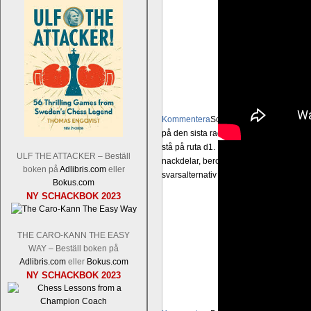
Kommentera
Schacksnack har inlett de
på den sista raden, eller om du föredra
stå på ruta d1. Det förstnämnda alternati
ULF THE ATTACKER – Beställ
nackdelar, beroende på hur man ser på
boken på
Adlibris.com
eller
svarsalternativ 1 eller 2 i högerspalten
Bokus.com
NY SCHACKBOK 2023
THE CARO-KANN THE EASY
WAY – Beställ boken på
Adlibris.com
eller
Bokus.com
NY SCHACKBOK 2023