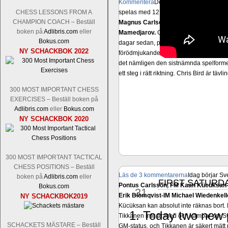
Kommentera
Den sjunde upplagan av Sinq
spelas med 12 deltagare istället för 10.
CHESS LESSONS FROM A
CHAMPION COACH – Beställ
Magnus Carlsen-Anish Giri, Ian Nep
boken på
Adlibris.com
eller
Mamedjarov.
Carlsen är givetvis stor f
Bokus.com
dagar sedan, på blodigt allvar. Det lä
NY SCHACKBOK 2022
förödmjukande skriverier i norsk massme
det nämligen den sistnämnda spelformen 
ett steg i rätt riktning. Chris Bird är tävl
300 MOST IMPORTANT CHESS
EXERCISES – Beställ boken på
Adlibris.com
eller
Bokus.com
NY SCHACKBOK 2020
300 MOST IMPORTANT TACTICAL
CHESS POSITIONS – Beställ
Läs de 3 kommentarerna
Idag börjar Sv
boken på
Adlibris.com
eller
FIRST SATURDAY
aug
Pontus Carlsson, FM Kaan Kücüksan-G
Bokus.com
31
Erik Blomqvist-IM Michael Wiedenkell
NY SCHACKBOK2019
Kücüksan kan absolut inte räknas bort.
1. Today two new 
Tikkanen inte är med och kämpar om Sv
SCHACKETS MÄSTARE – Beställ
GM-status, och Tikkanen är säkert mätt p