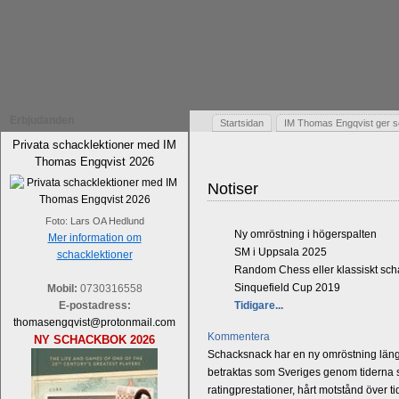
Erbjudanden
Startsidan
IM Thomas Engqvist ger s
Privata schacklektioner med IM
Thomas Engqvist 2026
Notiser
Foto: Lars OA Hedlund
Ny omröstning i högerspalten
Mer information om
SM i Uppsala 2025
schacklektioner
Random Chess eller klassiskt sc
Sinquefield Cup 2019
Mobil:
0730316558
E-postadress:
Tidigare...
thomasengqvist@protonmail.com
Kommentera
NY SCHACKBOK 2026
Schacksnack har en ny omröstning längst
betraktas som Sveriges genom tiderna st
ratingprestationer, hårt motstånd över t