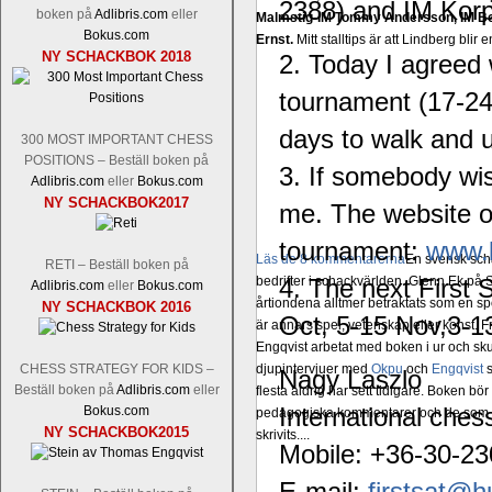
2388) and IM Korp
boken på
Adlibris.com
eller
Malmstig-IM Tommy Andersson, IM B
Bokus.com
Ernst.
Mitt stalltips är att Lindberg blir 
NY SCHACKBOK 2018
2. Today I agreed 
tournament (17-24 
days to walk and u
300 MOST IMPORTANT CHESS
POSITIONS – Beställ boken på
3. If somebody wi
Adlibris.com
eller
Bokus.com
NY SCHACKBOK2017
me. The website of
tournament:
www.
Läs de 8 kommentarerna
En svensk sch
RETI – Beställ boken på
bedrifter i schackvärlden. Glenn Ek på S
4. The next First
Adlibris.com
eller
Bokus.com
årtiondena alltmer betraktats som en sp
NY SCHACKBOK 2016
Oct, 5-15 Nov,3-13
är annars spel, vetenskap eller konst.
Engqvist arbetat med boken i ur och skur
djupintervjuer med
Okpu
och
Engqvist
s
CHESS STRATEGY FOR KIDS –
Nagy Laszlo
Beställ boken på
Adlibris.com
eller
flesta aldrig har sett tidigare. Boken bör
International ches
Bokus.com
pedagogiska kommentarer och de som vil
NY SCHACKBOK2015
skrivits....
Mobile: +36-30-2
E-mail:
firstsat@hu