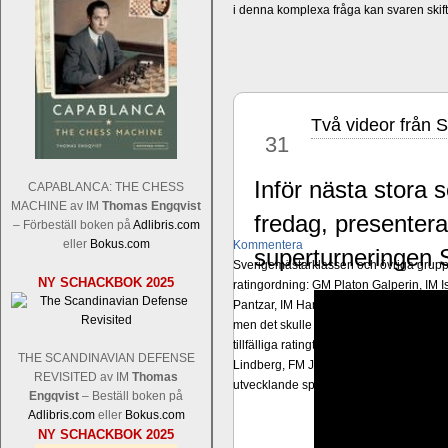
i denna komplexa fråga kan svaren ski
Två videor från 
aug
31
Inför nästa stora
CAPABLANCA: THE CHESS
MACHINE av IM
Thomas Engqvist
fredag, presentera
– Förbeställ boken på
Adlibris.com
eller
Bokus.com
Kommentera
superturneringen 
Sverigemästarklassen och övriga grupper
NY SCHACKBOK 2025
ratingordning: GM Platon Galperin, IM I
Pantzar, IM Hampus Sörensen GM Jonny 
men det skulle inte vara osannolikt o
tillfälliga ratingtoppar. Mästar-Elit: 
THE SCANDINAVIAN DEFENSE
Lindberg, FM Joar Östlund, FM Alexande
REVISITED av IM
Thomas
utvecklande spelare kommer att avancer
Engqvist
– Beställ boken på
Adlibris.com
eller
Bokus.com
NY SCHACKBOK 2025