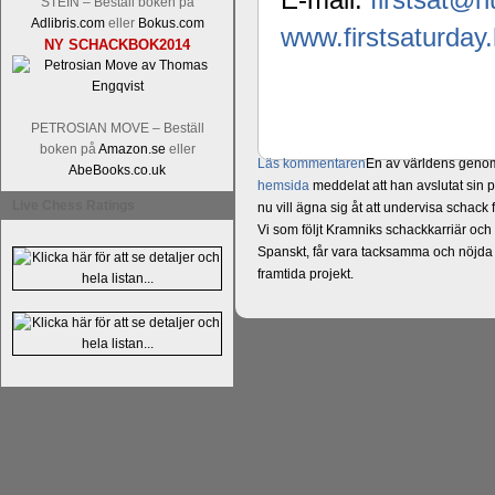
STEIN – Beställ boken på
Adlibris.com
eller
Bokus.com
www.firstsaturday
NY SCHACKBOK2014
PETROSIAN MOVE – Beställ
boken på
Amazon.se
eller
Läs kommentaren
En av världens genom 
AbeBooks.co.uk
hemsida
meddelat att han avslutat sin 
Live Chess Ratings
nu vill ägna sig åt att undervisa schac
Vi som följt Kramniks schackkarriär oc
Spanskt, får vara tacksamma och nöjda ö
framtida projekt.