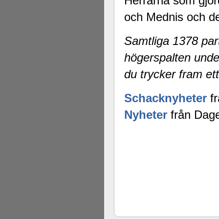
Herrarna som gjor
och Mednis och de
Samtliga 1378 part
högerspalten unde
du trycker fram ett
Schacknyheter
fr
Nyheter
från Dage