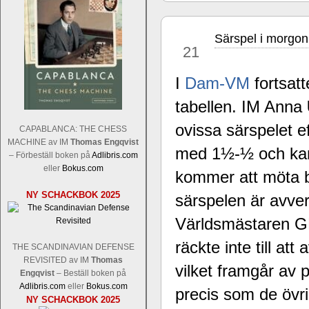
Särspel i morgon
nov
21
I
Dam-VM
fortsatt
tabellen. IM Anna
Sverigemästarklassen och övriga gru
Sverigemästartiteln och dessa är i ra
ovissa särspelet
CAPABLANCA: THE CHESS
Martin Lokander, GM Tiger Hillarp Pe
MACHINE av IM
Thomas Engqvist
med 1½-½ och kan
SM-gruppen är i år stark och öppen s
– Förbeställ boken på
Adlibris.com
Hector avgår med segern. I SM-samman
eller
Bokus.com
kommer att möta bl
Elit: IM Michael Wiedenkeller, IM
NY SCHACKBOK 2025
Lindberg, FM Joar Östlund, FM Alexa
särspelen är avv
Östlund som är en starkt utvecklande
Världsmästaren 
räckte inte till a
THE SCANDINAVIAN DEFENSE
REVISITED av IM
Thomas
vilket framgår av p
Engqvist
– Beställ boken på
Adlibris.com
eller
Bokus.com
precis som de övri
NY SCHACKBOK 2025