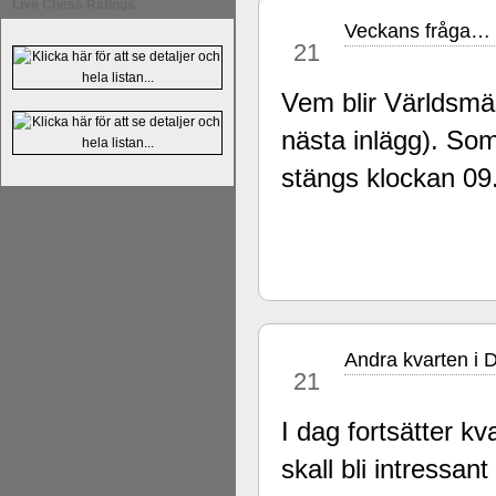
Live Chess Ratings
Veckans fråga…
nov
21
Vem blir Världsmäs
nästa inlägg). Som
En av världens genom tiderna starka
stängs klockan 09
Tata Steel-turneringens
hemsida
med
uppnått allt som kan uppnås som scha
varit med om som schackspelare varit
milstolpen i schackhistorien när h
tacksamma och nöjda över alla de par
sina framtida projekt.
Andra kvarten i 
nov
21
I dag fortsätter kv
skall bli intressa