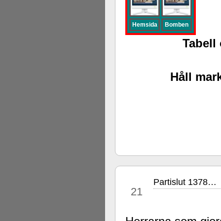
Hemsida
Bomben
Tabell 
Håll mark
Partislut 1378…
nov
21