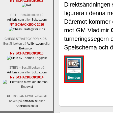
NY SCHACKBOK2017
Direktsändningen s
Tom Rydström-GM Thomas Ernst.
Mi
figurera i denna 
RETI – Beställ boken på
Adlibris.com
eller
Bokus.com
Däremot kommer de
NY SCHACKBOK 2016
mot GM Vladimir
turneringssegern o
CHESS STRATEGY FOR KIDS –
Beställ boken på
Adlibris.com
eller
Spelschema och övr
Bokus.com
NY SCHACKBOK2015
En svensk schackbok -
Schackets mä
om Ulf Anderssons makalösa bedrifter 
en förfrågan av författarna. Scha
STEIN – Beställ boken på
betänketiden så schack bör klassifice
Adlibris.com
eller
Bokus.com
Frilansjournalisten och schackälska
NY SCHACKBOK2014
Bomben
boken i ur och skur och den har sänts
djupintervjuer med
Okpu
och
Engqvis
fotografier som de flesta aldrig har set
Uffes angreppspartier med moderna
PETROSIAN MOVE – Beställ
saknats i den svenska schacklitteraturen
boken på
Amazon.se
eller
AbeBooks.co.uk