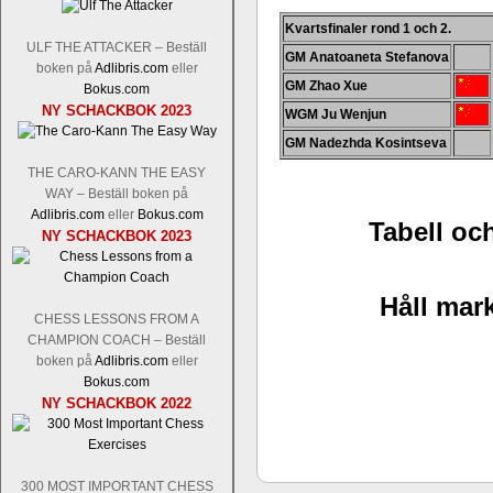
Kvartsfinaler rond 1 och 2.
ULF THE ATTACKER – Beställ
GM Anatoaneta Stefanova
boken på
Adlibris.com
eller
GM Zhao Xue
Bokus.com
Schacksnack har inlett det nya året
NY SCHACKBOK 2023
WGM Ju Wenjun
Random, där pjäserna slumpas på den
talet och där det på förhand är bestämt
GM Nadezhda Kosintseva
ökar i spelöppningsfasen, medan det 
THE CARO-KANN THE EASY
att man måste kunna och förstå en
WAY – Beställ boken på
högerspalten nedan.
Adlibris.com
eller
Bokus.com
Tabell och
NY SCHACKBOK 2023
Håll mark
CHESS LESSONS FROM A
CHAMPION COACH – Beställ
boken på
Adlibris.com
eller
Bokus.com
NY SCHACKBOK 2022
Den sjunde upplagan av Sinquefield Cu
den starkaste i U.S.A, spelas med 12
Levon Aronian-Maxime Vachier-Lag
300 MOST IMPORTANT CHESS