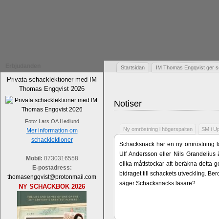
Erbjudanden
Startsidan
IM Thomas Engqvist ger s
Privata schacklektioner med IM
Thomas Engqvist 2026
Notiser
Foto: Lars OA Hedlund
Ny omröstning i högerspalten
SM i U
Mer information om
schacklektioner
Schacksnack har en ny omröstning lä
Ulf Andersson eller Nils Grandelius 
Mobil:
0730316558
olika måttstockar att beräkna detta g
E-postadress:
bidraget till schackets utveckling. B
thomasengqvist@protonmail.com
säger Schacksnacks läsare?
NY SCHACKBOK 2026