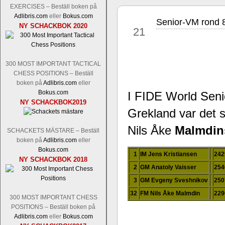
Nakamura-Fabiano Caruana
och
S
EXERCISES – Beställ boken på
revanschera sig efter att inte ha tag
Adlibris.com
eller
Bokus.com
han dock göra denna gång om han int
Senior-VM rond 8
nov
NY SCHACKBOK 2020
21
norsk massmedia som inte riktigt förs
nämligen den sistnämnda spelformen so
den spelformen ett steg i rätt riktning.
300 MOST IMPORTANT TACTICAL
CHESS POSITIONS – Beställ
boken på
Adlibris.com
eller
Bokus.com
I FIDE World Sen
NY SCHACKBOK2019
Grekland var det s
Nils Åke
Malmdin
SCHACKETS MÄSTARE – Beställ
boken på
Adlibris.com
eller
Bokus.com
Idag börjar Sverigemästarklassen si
1
IM Jens Kristiansen
242
NY SCHACKBOK 2018
ronden:
GM Jonny Hector- GM Pon
2
GM Anatoly Vaisser
254
Hillarp Persson, GM Pia Cramling-I
3
GM Evgeny Sveshnikov
250
och öppen så vem helst kan ta hem 
längesedan vi hade ett sådant jämnt
32
FM Nils Åke Malmdin
229
300 MOST IMPORTANT CHESS
kämpar om Sverigemästartiteln. Den 
POSITIONS – Beställ boken på
status, och Tikkanen är säkert mätt på 
Adlibris.com
eller
Bokus.com
FM Erik Malmstig-IM Tommy Ander