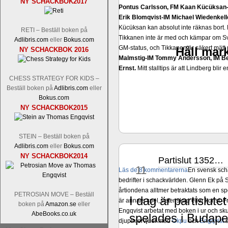
NY SCHACKBOK2017
Pontus Carlsson, FM Kaan Kücüksan-G
Erik Blomqvist-IM Michael Wiedenkell
Kücüksan kan absolut inte räknas bort.
RETI – Beställ boken på
Tikkanen inte är med och kämpar om Sv
Adlibris.com
eller
Bokus.com
GM-status, och Tikkanen är säkert mätt p
Håll mark
NY SCHACKBOK 2016
Malmstig-IM Tommy Andersson, IM B
Ernst.
Mitt stalltips är att Lindberg blir 
CHESS STRATEGY FOR KIDS –
Beställ boken på
Adlibris.com
eller
Bokus.com
NY SCHACKBOK2015
STEIN – Beställ boken på
Adlibris.com
eller
Bokus.com
NY SCHACKBOK2014
Partislut 1352…
okt
11
Läs de 8 kommentarerna
En svensk sch
bedrifter i schackvärlden. Glenn Ek på S
årtiondena alltmer betraktats som en sp
PETROSIAN MOVE – Beställ
I dag är partislut
är annars spel, vetenskap eller konst.
boken på
Amazon.se
eller
Engqvist arbetat med boken i ur och skur
AbeBooks.co.uk
spelades i Budape
djupintervjuer med
Okpu
och
Engqvist
s