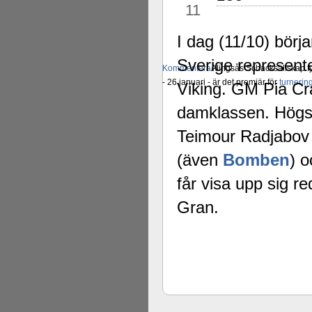
11
I dag (11/10) börj
Sverige represent
Kommentera
Alingsås Schacksällskap fyl
- 26 januari - är det premiär för
turneri
Viking. GM Pia Cr
damklassen. Högst
Teimour Radjabov 
(även
Bomben
) o
får visa upp sig r
Gran.