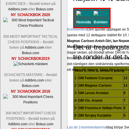
EXERCISES – Beställ boken på
Adlibris.com
eller
Bokus.com
NY SCHACKBOK 2020
Hemsida
Bomben
Kommentera
Den sjunde upplagan av Sinq
spelas med 12 deltagare istället för 10.
300 MOST IMPORTANT TACTICAL
Magnus Carlsen-Anish Giri, Ian Nep
CHESS POSITIONS – Beställ
Det är trepoängsta
Mamedjarov.
Carlsen är givetvis stor f
boken på
Adlibris.com
eller
dagar sedan, på blodigt allvar. Det lä
Bokus.com
tre ronder är det t
förödmjukande skriverier i norsk massme
NY SCHACKBOK2019
det nämligen den sistnämnda spelformen 
ett steg i rätt riktning. Chris Bird är tävl
Vinst 3, remi 1, förlust 0 poäng
SCHACKETS MÄSTARE – Beställ
1
GM Fabiano Caruana
12
boken på
Adlibris.com
eller
2
GM Magnus Carlsen
12
Bokus.com
NY SCHACKBOK 2018
3
GM Levon Aronian
9
4
GM Vis. Anand
7
5
GM Fransisco Vallejo Pons
6
300 MOST IMPORTANT CHESS
6
GM Sergey Karjakin
5
POSITIONS – Beställ boken på
Adlibris.com
eller
Bokus.com
Läs de 3 kommentarerna
Idag börjar Sv