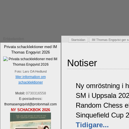
Erbjudanden
Startsidan
IM Thomas Engqvist ger s
Privata schacklektioner med IM
Thomas Engqvist 2026
Notiser
Foto: Lars OA Hedlund
Mer information om
schacklektioner
Ny omröstning i 
Mobil:
0730316558
SM i Uppsala 20
E-postadress:
Random Chess ell
thomasengqvist@protonmail.com
NY SCHACKBOK 2026
Sinquefield Cup 
Tidigare...