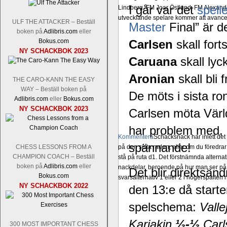
I går var det
spell
Lindberg, FM Joar Östlund, FM Alexande
utvecklande spelare kommer att avancer
ULF THE ATTACKER – Beställ
Master
Final” är 
boken på
Adlibris.com
eller
Bokus.com
Carlsen
skall for
NY SCHACKBOK 2023
Caruana
skall ly
Aronian
skall bli
THE CARO-KANN THE EASY
WAY – Beställ boken på
De möts i sista r
Adlibris.com
eller
Bokus.com
NY SCHACKBOK 2023
Carlsen möta Vär
har problem med, 
Kommentera
Schacksnack har inlett de
spännande!
CHESS LESSONS FROM A
på den sista raden, eller om du föredra
CHAMPION COACH – Beställ
stå på ruta d1. Det förstnämnda alternati
boken på
Adlibris.com
eller
nackdelar, beroende på hur man ser på
Det blir direktsän
Bokus.com
svarsalternativ 1 eller 2 i högerspalten
NY SCHACKBOK 2022
den 13:e då starte
spelschema:
Vall
Karjakin
½-½
Carl
300 MOST IMPORTANT CHESS