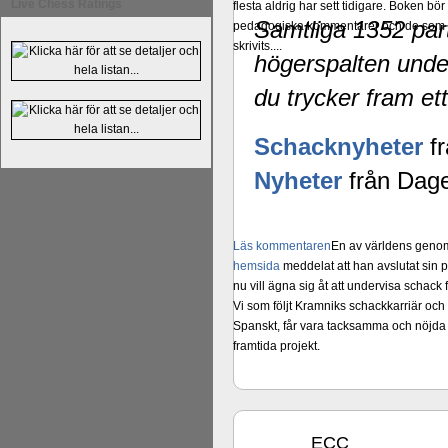
Live Chess Ratings
flesta aldrig har sett tidigare. Boken bör
Samtliga 1352 part
pedagogiska kommentarer och de som vil
skrivits....
högerspalten unde
du trycker fram ett
Schacknyheter
fr
Nyheter
från Dage
Läs kommentaren
En av världens genom 
hemsida
meddelat att han avslutat sin 
nu vill ägna sig åt att undervisa schac
Vi som följt Kramniks schackkarriär oc
Spanskt, får vara tacksamma och nöjda ö
framtida projekt.
ECC
okt