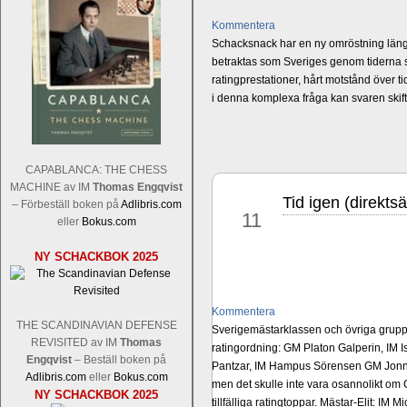
Kommentera
Schacksnack har en ny omröstning längst
betraktas som Sveriges genom tiderna st
ratingprestationer, hårt motstånd över t
i denna komplexa fråga kan svaren ski
CAPABLANCA: THE CHESS
MACHINE av IM
Thomas Engqvist
Tid igen (direkts
okt
– Förbeställ boken på
Adlibris.com
11
eller
Bokus.com
NY SCHACKBOK 2025
Kommentera
THE SCANDINAVIAN DEFENSE
Sverigemästarklassen och övriga grupper
REVISITED av IM
Thomas
ratingordning: GM Platon Galperin, IM I
Engqvist
– Beställ boken på
Pantzar, IM Hampus Sörensen GM Jonny 
Adlibris.com
eller
Bokus.com
men det skulle inte vara osannolikt o
NY SCHACKBOK 2025
tillfälliga ratingtoppar. Mästar-Elit: 