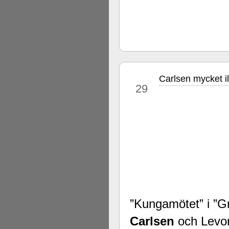
Carlsen mycket il
sep
29
”Kungamötet” i ”
Carlsen
och Lev