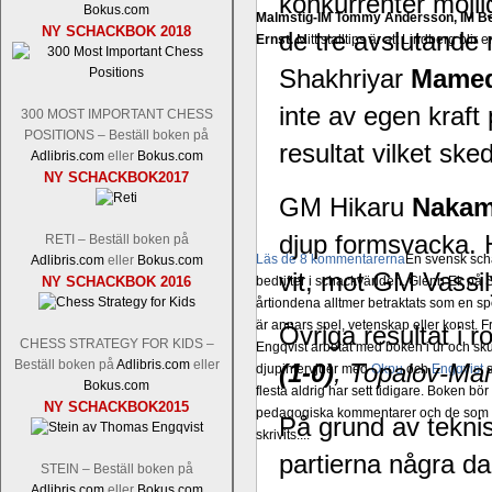
konkurrenter möjlig
Bokus.com
Malmstig-IM Tommy Andersson, IM B
NY SCHACKBOK 2018
de tre avslutande
Ernst.
Mitt stalltips är att Lindberg blir 
Shakhriyar
Mamed
inte av egen kraf
300 MOST IMPORTANT CHESS
POSITIONS – Beställ boken på
resultat vilket ske
Adlibris.com
eller
Bokus.com
NY SCHACKBOK2017
GM Hikaru
Nakam
djup formsvacka. Ha
RETI – Beställ boken på
Läs de 8 kommentarerna
En svensk sch
Adlibris.com
eller
Bokus.com
vit, mot GM Vassi
NY SCHACKBOK 2016
bedrifter i schackvärlden. Glenn Ek på S
årtiondena alltmer betraktats som en sp
är annars spel, vetenskap eller konst.
Övriga resultat i r
CHESS STRATEGY FOR KIDS –
Engqvist arbetat med boken i ur och skur
Beställ boken på
Adlibris.com
eller
(1-0)
, Topalov-M
djupintervjuer med
Okpu
och
Engqvist
s
Bokus.com
flesta aldrig har sett tidigare. Boken bör
NY SCHACKBOK2015
pedagogiska kommentarer och de som vil
På grund av tekn
skrivits....
partierna några dag
STEIN – Beställ boken på
Adlibris.com
eller
Bokus.com