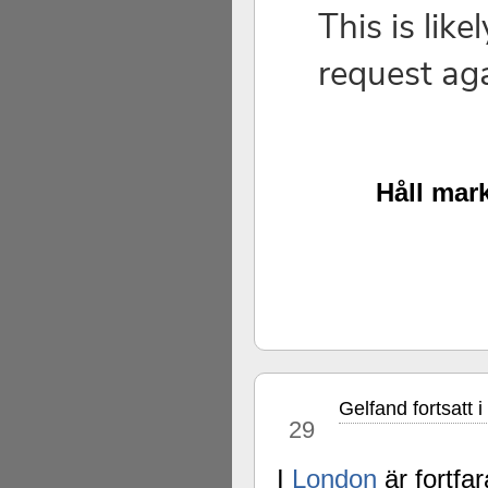
Håll mark
Gelfand fortsatt 
sep
29
I
London
är fortfa