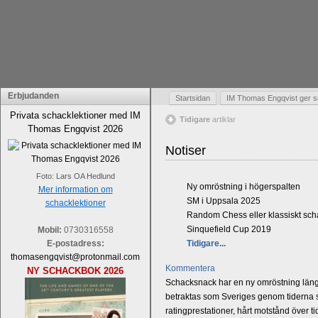
Erbjudanden
Startsidan
IM Thomas Engqvist ger s
Privata schacklektioner med IM
Tidigare
artiklar
Thomas Engqvist 2026
Notiser
Foto: Lars OA Hedlund
Ny omröstning i högerspalten
Mer information om
SM i Uppsala 2025
schacklektioner
Random Chess eller klassiskt sc
Sinquefield Cup 2019
Mobil:
0730316558
E-postadress:
Tidigare...
thomasengqvist@protonmail.com
Kommentera
NY SCHACKBOK 2026
Schacksnack har en ny omröstning längst
betraktas som Sveriges genom tiderna st
ratingprestationer, hårt motstånd över t