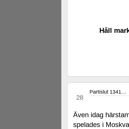
Håll mark
Partislut 1341…
sep
28
Även idag härstamm
spelades i Moskva