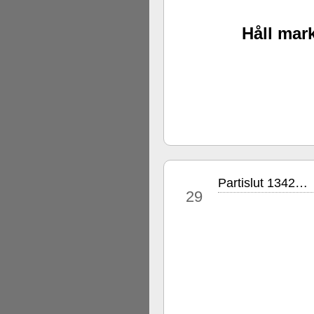
Håll mark
Partislut 1342…
sep
29