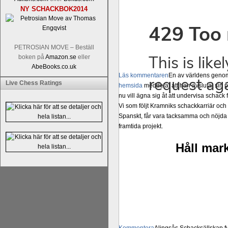
NY SCHACKBOK2014
PETROSIAN MOVE – Beställ
boken på
Amazon.se
eller
AbeBooks.co.uk
Läs kommentaren
En av världens genom 
Live Chess Ratings
hemsida
meddelat att han avslutat sin 
nu vill ägna sig åt att undervisa schac
Vi som följt Kramniks schackkarriär oc
Spanskt, får vara tacksamma och nöjda ö
framtida projekt.
Håll mark