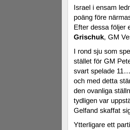
Israel i ensam led
poäng före närmas
Efter dessa följer
Grischuk
, GM Ve
I rond sju som spe
stället för GM Pe
svart spelade 11…
och med detta stä
den ovanliga ställ
tydligen var uppstä
Gelfand skaffat sig
Ytterligare ett par