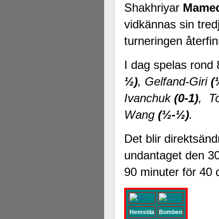
Shakhriyar
Mamed
vidkännas sin tredj
turneringen återfin
I dag spelas rond
½)
, Gelfand-Giri
(
Ivanchuk
(0-1)
, T
Wang
(½-½)
.
Det blir direktsän
undantaget den 30 
90 minuter för 40 
Hemsida
Bomben