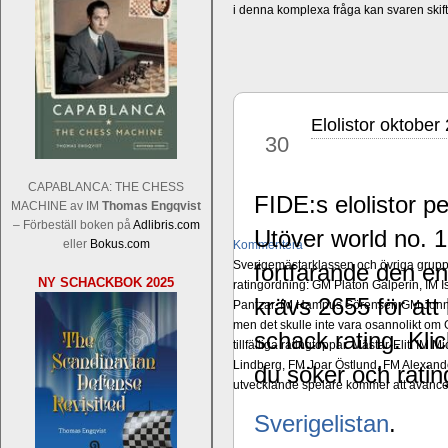
i denna komplexa fråga kan svaren ski
Elolistor oktobe
sep
30
CAPABLANCA: THE CHESS
FIDE:s elolistor 
MACHINE av IM
Thomas Engqvist
– Förbeställ boken på
Adlibris.com
Utöver world no.
eller
Bokus.com
Kommentera
Sverigemästarklassen och övriga grupper
fortfarande den e
NY SCHACKBOK 2025
ratingordning: GM Platon Galperin, IM I
krävs 2655 för at
Pantzar, IM Hampus Sörensen GM Jonny 
men det skulle inte vara osannolikt o
schack rating. Kli
tillfälliga ratingtoppar. Mästar-Elit: 
Lindberg, FM Joar Östlund, FM Alexande
du söker och ratin
utvecklande spelare kommer att avancer
Sverigelistan
.