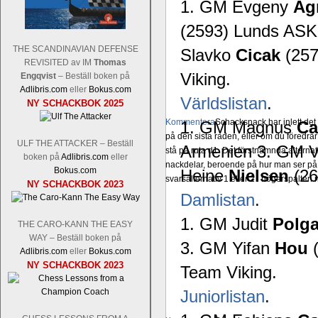
1. GM Evgeny
Ag
(2593) Lunds AS
THE SCANDINAVIAN DEFENSE
Slavko
Cicak
(257
REVISITED av IM
Thomas
Viking.
Engqvist
– Beställ boken på
Adlibris.com
eller
Bokus.com
Världslistan
.
NY SCHACKBOK 2025
Kommentera
Schacksnack har inlett de
1. GM Magnus
Ca
på den sista raden, eller om du föredra
ULF THE ATTACKER – Beställ
Armenien 3. GM V
stå på ruta d1. Det förstnämnda alternati
boken på
Adlibris.com
eller
nackdelar, beroende på hur man ser på
Bokus.com
Heine
Nielsen
(26
svarsalternativ 1 eller 2 i högerspalten
NY SCHACKBOK 2023
Damlistan
.
1. GM Judit
Polga
THE CARO-KANN THE EASY
WAY – Beställ boken på
3. GM Yifan
Hou
(
Adlibris.com
eller
Bokus.com
NY SCHACKBOK 2023
Team Viking.
Juniorlistan
.