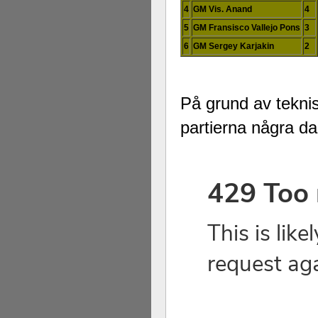
4
GM Vis. Anand
4
5
GM Fransisco Vallejo Pons
3
6
GM Sergey Karjakin
2
På grund av tekn
partierna några dag