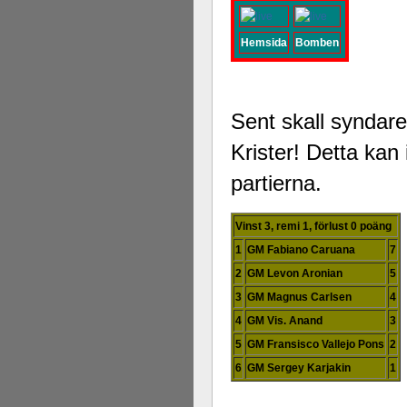
Hemsida
Bomben
Sent skall syndare
Krister! Detta ka
partierna.
Vinst 3, remi 1, förlust 0 poäng
1
GM Fabiano Caruana
7
2
GM Levon Aronian
5
3
GM Magnus Carlsen
4
4
GM Vis. Anand
3
5
GM Fransisco Vallejo Pons
2
6
GM Sergey Karjakin
1