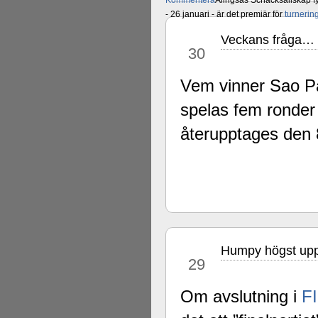
Kommentera
Alingsås Schacksällskap fyl
- 26 januari - är det premiär för
turneri
Veckans fråga…
sep
30
Vem vinner Sao Pau
spelas fem ronder 
återupptages den 8
Humpy högst upp 
sep
29
Om avslutning i
F