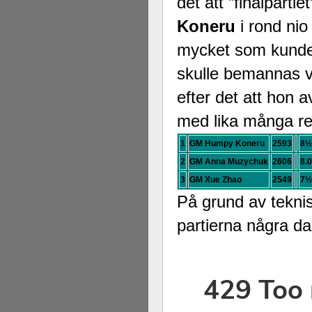
det att ”finalpart
Koneru
i rond nio
mycket som kunde 
skulle bemannas v
efter det att hon 
med lika många re
1
GM Humpy Koneru
2593
8½
2
GM Anna Muzychuk
2606
8.0
3
GM Xue Zhao
2549
7½
På grund av tekn
partierna några dag