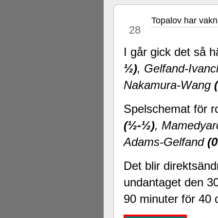
Topalov har vakn
sep
28
I går gick det så h
½)
, Gelfand-Ivan
Nakamura-Wang
Spelschemat för r
(½-½)
, Mamedya
Adams-Gelfand
(0
Det blir direktsän
undantaget den 30 
90 minuter för 40 