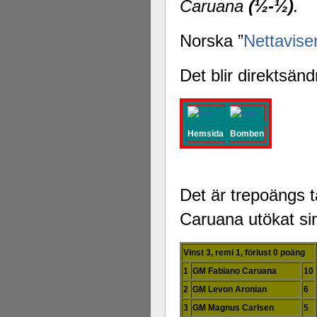
Caruana
(½-½)
.
Norska ”
Nettavise
Det blir direktsän
Hemsida
Bomben
Det är trepoängs t
Caruana utökat sin
Vinst 3, remi 1, förlust 0 poäng
1
GM Fabiano Caruana
10
2
GM Levon Aronian
6
3
GM Magnus Carlsen
5