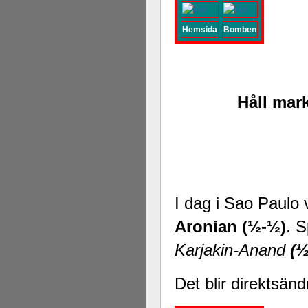
Hemsida
Bomben
Håll mark
I dag i Sao Paul
Aronian (½-½)
. S
Karjakin-Anand
(½
Det blir direktsän