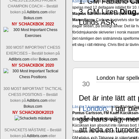
1. GM Fabiano
C
CHESS LESSONS FROM A
Kommentera
Den sjunde upplagan av Sinq
CHAMPION COACH – Beställ
spelas med 12 deltagare istället för 10.
3. GM Liren
Ding
boken på
Adlibris.com
eller
Magnus Carlsen-Anish Giri, Ian Nep
Bokus.com
Mamedjarov.
Carlsen är givetvis stor f
Lunds ASK.
NY SCHACKBOK 2022
dagar sedan, på blodigt allvar. Det lä
förödmjukande skriverier i norsk massme
det nämligen den sistnämnda spelformen 
ett steg i rätt riktning. Chris Bird är tävl
300 MOST IMPORTANT CHESS
EXERCISES – Beställ boken på
Adlibris.com
eller
Bokus.com
NY SCHACKBOK 2020
London har spelle
sep
30
300 MOST IMPORTANT TACTICAL
CHESS POSITIONS – Beställ
Det är inte lätt a
boken på
Adlibris.com
eller
Bokus.com
i
London
. I går b
Läs de 3 kommentarerna
Idag börjar Sv
NY SCHACKBOK2019
Pontus Carlsson, FM Kaan Kücüksan-G
går hans väg, men 
Erik Blomqvist-IM Michael Wiedenkell
Kücüksan kan absolut inte räknas bort.
att leda en turner
SCHACKETS MÄSTARE – Beställ
Tikkanen inte är med och kämpar om Sv
boken på
Adlibris.com
eller
GM-status, och Tikkanen är säkert mätt p