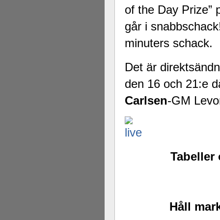
of the Day Prize” 
går i snabbschack!
minuters schack.
Det är direktsänd
den 16 och 21:e d
Carlsen
-GM Lev
Tabeller
Håll mark