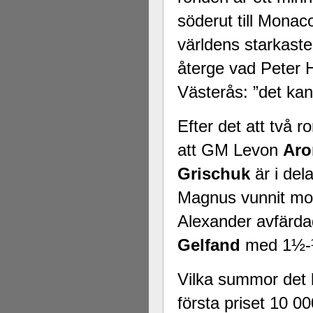
söderut till Mona
världens starkaste
återge vad Peter 
Västerås: ”det kan 
Efter det att två 
att GM Levon
Aro
Grischuk
är i del
Magnus vunnit m
Alexander avfärd
Gelfand
med 1½-
Vilka summor det 
första priset 10 0