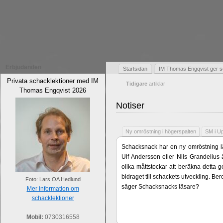
Erbjudanden
Startsidan
IM Thomas Engqvist ger s
Privata schacklektioner med IM
Tidigare
artiklar
Thomas Engqvist 2026
Notiser
Ny omröstning i högerspalten
SM i U
Schacksnack har en ny omröstning lä
Ulf Andersson eller Nils Grandelius 
olika måttstockar att beräkna detta g
bidraget till schackets utveckling. B
Foto: Lars OA Hedlund
säger Schacksnacks läsare?
Mer information om
schacklektioner
Mobil:
0730316558