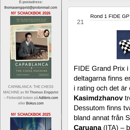
E-postadress:
thomasengqvist@protonmail.com
NY SCHACKBOK 2026
Rond 1 FIDE GP 
sep
21
Sverigemästarklassen och övriga gru
Sverigemästartiteln och dessa är i ra
Martin Lokander, GM Tiger Hillarp Pe
SM-gruppen är i år stark och öppen s
FIDE Grand Prix 
Hector avgår med segern. I SM-samman
Elit: IM Michael Wiedenkeller, IM
deltagarna finns 
Lindberg, FM Joar Östlund, FM Alexa
i rating och det 
CAPABLANCA: THE CHESS
Östlund som är en starkt utvecklande
MACHINE av IM
Thomas Engqvist
Kasimdzhanov
t
– Förbeställ boken på
Adlibris.com
eller
Bokus.com
Dessutom finns tv
NY SCHACKBOK 2025
bland annat från
Caruana
(ITA) – 