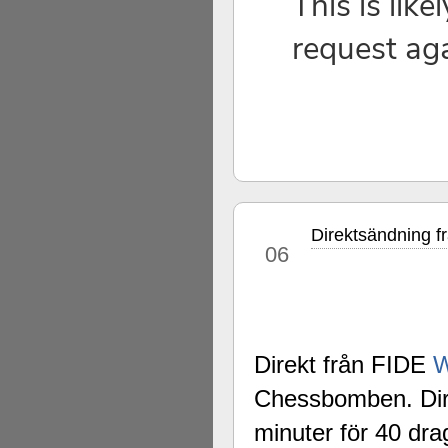
Direktsändning f
sep
06
Direkt från FIDE
W
Chessbomben. Dire
minuter för 40 dra