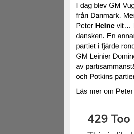
I dag blev GM Vu
från Danmark. Men
Peter
Heine
vit… E
dansken. En annan a
partiet i fjärde r
GM Leinier Domi
av partisammanstäl
och Potkins partier
Läs mer om Peter