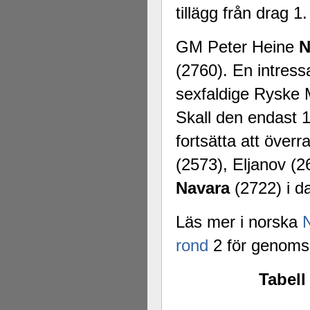
tillägg från drag 1.
GM Peter Heine
N
(2760). En intres
sexfaldige Ryske
Skall den endast 
fortsätta att över
(2573), Eljanov 
Navara
(2722) i d
Läs mer i norska
rond
2 för genoms
Tabell