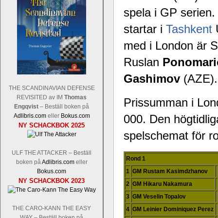
spela i GP serien.
startar i
Tashkent
U
med i London är 
Schacksnack har inlett det nya året
Random, där pjäserna slumpas på den
Ruslan
Ponomari
talet och där det på förhand är bestämt
ökar i spelöppningsfasen, medan det 
Gashimov
(AZE).
att man måste kunna och förstå en
THE SCANDINAVIAN DEFENSE
högerspalten nedan.
REVISITED av IM
Thomas
Prissumman i Lond
Engqvist
– Beställ boken på
Adlibris.com
eller
Bokus.com
000. Den högtidlig
NY SCHACKBOK 2025
spelschemat för ro
ULF THE ATTACKER – Beställ
Rond 1
boken på
Adlibris.com
eller
Bokus.com
1
GM Rustam Kasimdzhanov
NY SCHACKBOK 2023
2
GM Hikaru Nakamura
Den sjunde upplagan av Sinquefield Cu
3
GM Veselin Topalov
den starkaste i U.S.A, spelas med 12
THE CARO-KANN THE EASY
Levon Aronian-Maxime Vachier-Lag
4
GM Leinier Dominiquez Perez
WAY – Beställ boken på