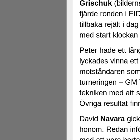
Grischuk
(bildern
fjärde ronden i F
tillbaka rejält i d
med start klockan 
Peter hade ett lå
lyckades vinna ett
motståndaren som ä
turneringen – GM
tekniken med att 
Övriga resultat fi
David
Navara
gick
honom. Redan inför
med att vara borta