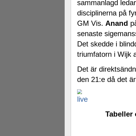
sammanlagd ledare
disciplinerna på 
GM Vis.
Anand
på
senaste sigeman
Det skedde i blind
triumfatorn i Wij
Det är direktsänd
den 21:e då det är 
Tabeller