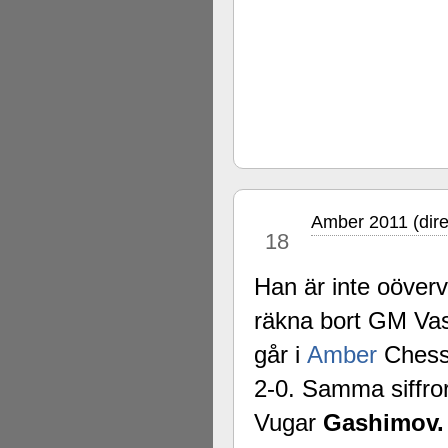
Amber 2011 (dire
mar
18
Han är inte oöve
räkna bort GM Va
går i
Amber
Chess
2-0. Samma siffr
Vugar
Gashimov.