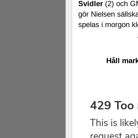
Svidler
(2) och G
gör Nielsen sällska
spelas i morgon k
Håll mark