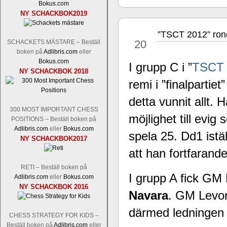
Bokus.com
Tom Rydström-GM Thomas Ernst.
Mi
NY SCHACKBOK2019
”TSCT 2012” rond
jan
20
SCHACKETS MÄSTARE – Beställ
boken på
Adlibris.com
eller
Bokus.com
I grupp C i ”
TSCT
NY SCHACKBOK 2018
remi i ”finalpart
detta vunnit allt. 
En svensk schackbok -
Schackets mä
300 MOST IMPORTANT CHESS
möjlighet till evig
om Ulf Anderssons makalösa bedrifter 
POSITIONS – Beställ boken på
en förfrågan av författarna. Scha
Adlibris.com
eller
Bokus.com
spela 25. Dd1 istäl
NY SCHACKBOK2017
betänketiden så schack bör klassifice
Frilansjournalisten och schackälska
att han fortfarand
boken i ur och skur och den har sänts
RETI – Beställ boken på
djupintervjuer med
Okpu
och
Engqvis
I grupp A fick G
Adlibris.com
eller
Bokus.com
fotografier som de flesta aldrig har set
NY SCHACKBOK 2016
Uffes angreppspartier med moderna
Navara
. GM Lev
saknats i den svenska schacklitteraturen
därmed ledningen 
CHESS STRATEGY FOR KIDS –
Beställ boken på
Adlibris.com
eller