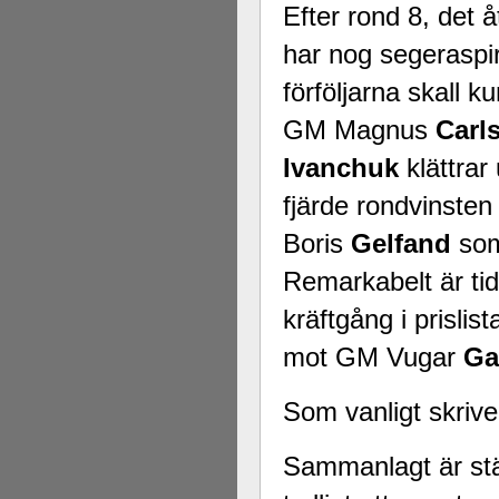
Efter rond 8, det å
har nog segeraspir
förföljarna skall
GM Magnus
Carl
Ivanchuk
klättrar 
fjärde rondvinste
Boris
Gelfand
som
Remarkabelt är ti
kräftgång i prislis
mot GM Vugar
Ga
Som vanligt skriv
Sammanlagt är stäl