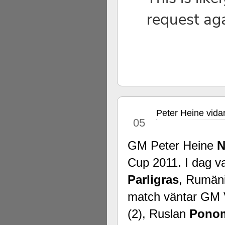
Peter Heine vidar
sep
05
GM Peter Heine
N
Cup 2011. I dag 
Parligras
, Rumäni
match väntar GM
(2), Ruslan
Pono