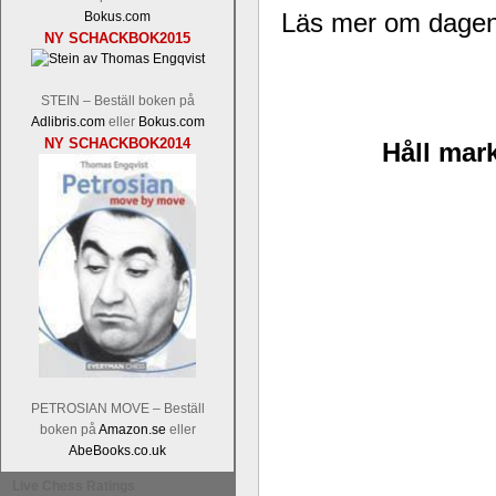
Läs mer om dagen
Bokus.com
NY SCHACKBOK2015
STEIN – Beställ boken på
Adlibris.com
eller
Bokus.com
NY SCHACKBOK2014
Håll mark
En av världens genom tiderna starka
Tata Steel-turneringens
hemsida
med
uppnått allt som kan uppnås som scha
varit med om som schackspelare varit
milstolpen i schackhistorien när h
tacksamma och nöjda över alla de par
sina framtida projekt.
PETROSIAN MOVE – Beställ
boken på
Amazon.se
eller
AbeBooks.co.uk
Live Chess Ratings