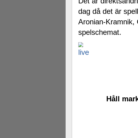
Det är direktsänd
dag då det är spel
Aronian-Kramnik, 
spelschemat.
Håll mark