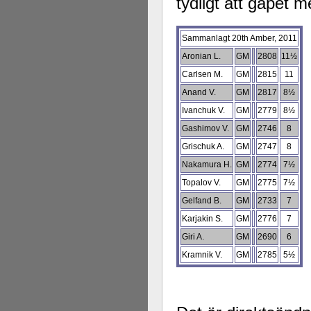
tydligt att gapet m
Sammanlagt 20th Amber, 2011
Aronian L.
GM
2808
11½
Carlsen M.
GM
2815
11
Anand V.
GM
2817
8½
Ivanchuk V.
GM
2779
8½
Gashimov V.
GM
2746
8
Grischuk A.
GM
2747
8
Nakamura H.
GM
2774
7½
Topalov V.
GM
2775
7½
Gelfand B.
GM
2733
7
Karjakin S.
GM
2776
7
Giri A.
GM
2690
6
Kramnik V.
GM
2785
5½