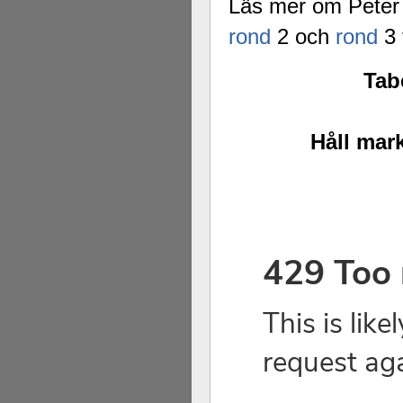
Läs mer om Peter
rond
2 och
rond
3 
Tabe
Håll mark