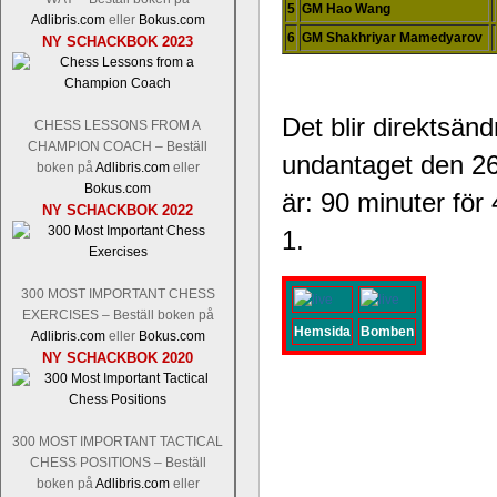
Nakamura-Fabiano Caruana
och
S
5
GM Hao Wang
Adlibris.com
eller
Bokus.com
revanschera sig efter att inte ha tag
6
GM Shakhriyar Mamedyarov
NY SCHACKBOK 2023
han dock göra denna gång om han int
norsk massmedia som inte riktigt förs
nämligen den sistnämnda spelformen so
den spelformen ett steg i rätt riktning.
Det blir direktsän
CHESS LESSONS FROM A
CHAMPION COACH – Beställ
undantaget den 26
boken på
Adlibris.com
eller
Bokus.com
är: 90 minuter för
NY SCHACKBOK 2022
1.
300 MOST IMPORTANT CHESS
EXERCISES – Beställ boken på
Hemsida
Bomben
Idag börjar Sverigemästarklassen si
Adlibris.com
eller
Bokus.com
ronden:
GM Jonny Hector- GM Pon
NY SCHACKBOK 2020
Hillarp Persson, GM Pia Cramling-I
och öppen så vem helst kan ta hem 
längesedan vi hade ett sådant jämnt
300 MOST IMPORTANT TACTICAL
kämpar om Sverigemästartiteln. Den 
CHESS POSITIONS – Beställ
status, och Tikkanen är säkert mätt på 
boken på
Adlibris.com
eller
FM Erik Malmstig-IM Tommy Ander