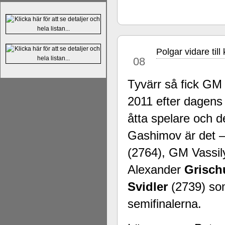
Alingsås Schacksällskap fyller 100
parturnering i Alingsås 4-5 maj. Idag -
Polgar vidare till
sep
08
Tyvärr så fick GM
2011 efter dagen
åtta spelare och d
Gashimov är det 
(2764), GM Vassi
Alexander
Grisch
Svidler
(2739) som 
semifinalerna.