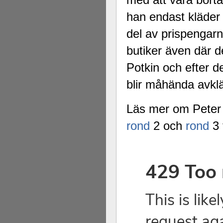
han endast kläder
del av prispengarna
butiker även där d
Potkin och efter 
blir måhända avkl
Läs mer om Peter
rond
2 och
rond
3 