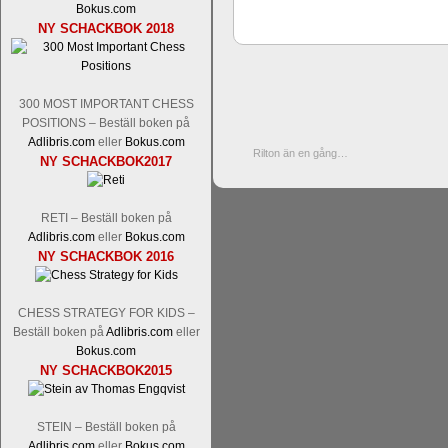
Bokus.com
NY SCHACKBOK 2018
300 MOST IMPORTANT CHESS
POSITIONS – Beställ boken på
Adlibris.com
eller
Bokus.com
Rilton än en gång…
NY SCHACKBOK2017
RETI – Beställ boken på
Adlibris.com
eller
Bokus.com
NY SCHACKBOK 2016
CHESS STRATEGY FOR KIDS –
Beställ boken på
Adlibris.com
eller
Bokus.com
NY SCHACKBOK2015
STEIN – Beställ boken på
Adlibris.com
eller
Bokus.com