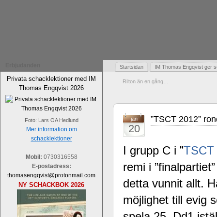
Erbjudanden
Startsidan
IM Thomas Engqvist ger s
Privata schacklektioner med IM
Rilton än en gång…
Thomas Engqvist 2026
”TSCT 2012” rond
jan
Foto: Lars OA Hedlund
20
Mer information om
schacklektioner
I grupp C i ”
TSCT
Mobil:
0730316558
remi i ”finalpart
E-postadress:
thomasengqvist@protonmail.com
detta vunnit allt. 
NY SCHACKBOK 2026
möjlighet till evig
spela 25. Dd1 istäl