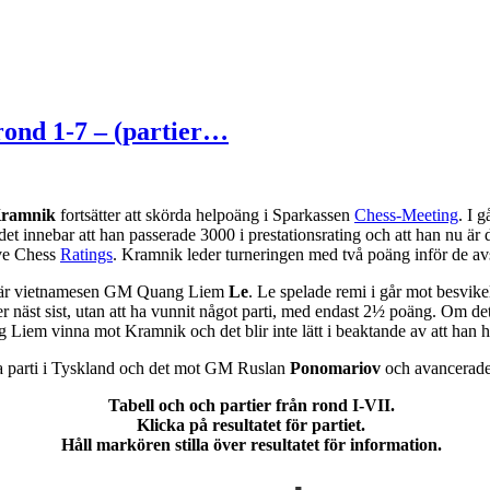
ond 1-7 – (partier…
ramnik
fortsätter att skörda helpoäng i Sparkassen
Chess-Meeting
. I 
 det innebar att han passerade 3000 i prestationsrating och att han nu är
ive Chess
Ratings
. Kramnik leder turneringen med två poäng inför de av
e är vietnamesen GM Quang Liem
Le
. Le spelade remi i går mot besvi
r näst sist, utan att ha vunnit något parti, med endast 2½ poäng. Om de
Liem vinna mot Kramnik och det blir inte lätt i beaktande av att han ha
a parti i Tyskland och det mot GM Ruslan
Ponomariov
och avancerade 
Tabell och och partier från rond I-VII.
Klicka på resultatet för partiet.
Håll markören stilla över resultatet för information.