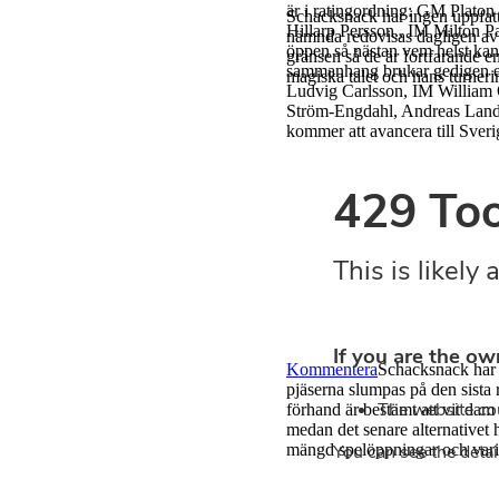
är i ratingordning: GM Plato
Schacksnack har ingen uppfattn
Hillarp Persson., IM Milton 
nämnda redovisas dagligen a
öppen så nästan vem helst ka
gränsen så de är fortfarande 
sammanhang brukar gedigen erf
magiska talet och hans turneri
Ludvig Carlsson, IM William
Ström-Engdahl, Andreas Landgr
kommer att avancera till Sver
Kommentera
Schacksnack har 
pjäserna slumpas på den sista 
förhand är bestämt att vit dam 
medan det senare alternativet 
mängd spelöppningar och varian