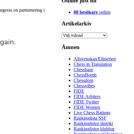
Online just nu
ngeras en parturnering i
80 besökare
online
Artikelarkiv
Artikelarkiv
Ämnen
Allsvenskan/Elitserien
Chess in Translation
Chessbase
ChessBomb
Chessdom
Chessvibes
FIDE
FIDE Arbiters
FIDE Twitter
FIDE Women
Live Chess Ratings
Rankinglista SSF
Rankinglistor distrikt
Rankinglistor klubbar