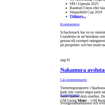
SM i Uppsala 2025
Random Chess eller kla
Sinquefield Cup 2019
Tidigare...
Kommentera
Schacksnack har en ny omröstn
Grandelius är att betraktas som
genom till exempel ratingprest
på perspektiv och hur insatt 
aug
01
Nakamura avsluta
Läs kommentaren
Turneringssegraren i Sparkas
hade inte vunnit något parti n
Kommentera
vann i partiet dem emellan. 
GM Georg
Meier
– GM Rusl
Sverigemästarklassen och övrig