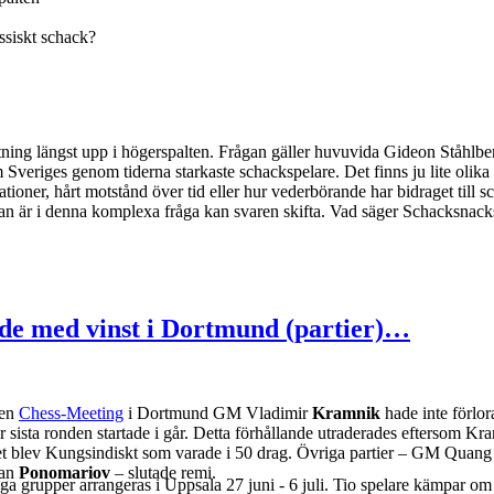
ssiskt schack?
ing längst upp i högerspalten. Frågan gäller huvuvida Gideon Ståhlber
 Sveriges genom tiderna starkaste schackspelare. Det finns ju lite olika
ationer, hårt motstånd över tid eller hur vederbörande har bidraget till 
man är i denna komplexa fråga kan svaren skifta. Vad säger Schacksnack
de med vinst i Dortmund (partier)…
sen
Chess-Meeting
i Dortmund GM Vladimir
Kramnik
hade inte förl
är sista ronden startade i går. Detta förhållande utraderades eftersom 
Det blev Kungsindiskt som varade i 50 drag. Övriga partier – GM Quan
an
Ponomariov
– slutade remi.
a grupper arrangeras i Uppsala 27 juni - 6 juli. Tio spelare kämpar om