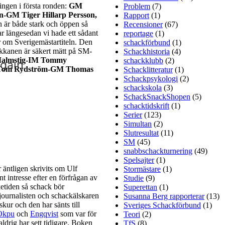
ingen i första ronden:
GM
Problem
(7)
-GM Tiger Hillarp Persson,
Rapport
(1)
är både stark och öppen så
Recensioner
(67)
r längesedan vi hade ett sådant
reportage
(1)
 om Sverigemästartiteln. Den
schackförbund
(1)
kkanen är säkert mätt på SM-
Schackhistoria
(4)
Malmstig-IM Tommy
schackklubb
(2)
M Tom Rydström-GM Thomas
Schacklitteratur
(1)
Schackpsykologi
(2)
schackskola
(3)
SchackSnackShopen
(5)
schacktidskrift
(1)
Serier
(123)
Simultan
(2)
Slutresultat
(11)
SM
(45)
snabbschackturnering
(49)
Spelsajter
(1)
 äntligen skrivits om Ulf
Stormästare
(1)
 intresse efter en förfrågan av
Studie
(9)
ketiden så schack bör
Superettan
(1)
nsjournalisten och schackälskaren
Susanna Berg rapporterar
(13)
ur och den har sänts till
Sveriges Schackförbund
(1)
Okpu
och
Engqvist
som var för
Teori
(2)
aldrig har sett tidigare. Boken
TfS
(8)