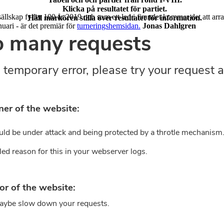
Klicka på resultatet för partiet.
llskap fyller 100 år 2019 och som ett led i firandet kommer det att arra
Håll markören stilla över resultatet för information.
uari - är det premiär för
turneringshemsidan.
Jonas Dahlgren