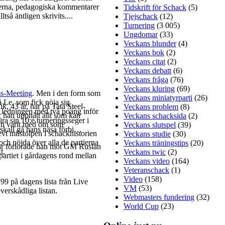
moderna, pedagogiska kommentarer
Tidskrift för Schack
(5)
så äntligen skrivits....
Tjejschack
(12)
Turnering
(3 005)
Ungdomar
(33)
Veckans blunder
(4)
Veckans bok
(2)
Veckans citat
(2)
Veckans debatt
(6)
Veckans fråga
(76)
Veckans kluring
(69)
s-Meeting
. Men i den form som
Veckans miniatyrparti
(26)
å Le, som fick nöja sig
, 43 år, har på Tata Steel-
Veckans problem
(8)
r ledningen med två poäng inför
r han uppnått allt som kan
Veckans schacksida
(2)
ra sin 10:e turneringsseger i
han varit med om som
Veckans slutspel
(39)
n skall gå hans näsa förbi…
vt milstolpen i schackhistorien
Veckans studie
(30)
ch nöjda över alla de partierna
Veckans träningstips
(20)
I går förlorade han mot GM Ruslan
t.
Veckans twic
(2)
 partiet i gårdagens rond mellan
Veckans video
(164)
Veteranschack
(1)
Video
(158)
99 på dagens lista från Live
VM
(53)
verskådliga listan.
Webmasters fundering
(32)
World Cup
(23)