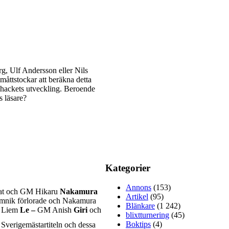
g, Ulf Andersson eller Nils
 måttstockar att beräkna detta
schackets utveckling. Beroende
s läsare?
Kategorier
Annons
(153)
orat och GM Hikaru
Nakamura
Artikel
(95)
Kramnik förlorade och Nakamura
Blänkare
(1 242)
g Liem
Le –
GM Anish
Giri
och
blixtturnering
(45)
Boktips
(4)
 Sverigemästartiteln och dessa