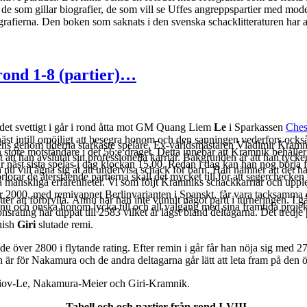
rier, de som gillar biografier, de som vill se Uffes angreppspartier med 
rafierna. Den boken som saknats i den svenska schacklitteraturen har allt
ond 1-8 (partier)…
det svettigt i går i rond åtta mot GM Quang Liem
Le
i Sparkassen
Ches
 näst intill omöjligt att besegra honom och den sanningen vederfors ocks
ns genom tiderna starkaste spelare, Ex-världsmästaren Vladimir Kramnik
 store motståndare i det 56:e draget. Detta innebär att Kramnik behålle
att han avslutat sin professionella karriär. Bakgrunden är att han tycke
 näst sista spelas i dag klockan 15.00. Redan i dag kan han nog börja fi
nu vill ägna sig åt att undervisa schack för barn. Han nämner att det 
orar de återstående partierna skall det mycket till för att segerchecke
a mänskliga erfarenheter. Vi som följt Kramniks schackkarriär och upple
 2000, med remivapnet Berlinvarianten i Spanskt, får vara tacksamma o
tter att förbrylla. Ännu har han inte vunnit något parti i turneringen. 
 nu och önska honom lycka till och all välgång med sina framtida projek
nsrating har dippat till 2583 vilket är lägst bland deltagarna. Det tredje
ish
Giri
slutade remi.
e över 2800 i flytande rating. Efter remin i går får han nöja sig med 27
n är för Nakamura och de andra deltagarna går lätt att leta fram på den ö
iov-Le, Nakamura-Meier och Giri-Kramnik.
Tabell och och partier från rond I-VIII.