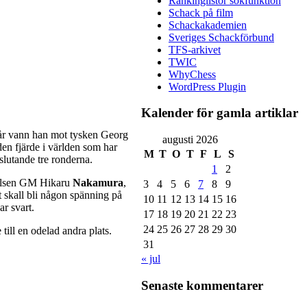
Rankinglistor sökfunktion
Schack på film
Schackakademien
Sveriges Schackförbund
TFS-arkivet
TWIC
WhyChess
WordPress Plugin
Kalender för gamla artiklar
går vann han mot tysken Georg
augusti 2026
 den fjärde i världen som har
M
T
O
T
F
L
S
slutande tre ronderna.
1
2
kelsen GM Hikaru
Nakamura
,
3
4
5
6
7
8
9
t skall bli någon spänning på
10
11
12
13
14
15
16
r svart.
17
18
19
20
21
22
23
24
25
26
27
28
29
30
till en odelad andra plats.
31
« jul
Senaste kommentarer