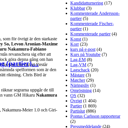
Kandidatturnering
(17)
Klubbar
(3)
Kommenterade Andersson-
partier
(5)
Kommenterade Fischer-
partier
(1)
Kommenterade partier
(4)
 som för övrigt är den starkaste
Konst
(1)
ey So, Levon Aronian-Maxime
Korr
(23)
ikaru Nakamura-Fabiano
kurs på e-post
(4)
rstås revanschera sig efter att
Kurs på Youtube
(7)
an dock göra denna gång om han
Lag-EM
(8)
ng (partier)…
ia som inte riktigt förstår
Lag-VM
(7)
istnämnda spelformen som är den
Lagschack
(20)
ätt riktning. Chris Bird är
Mästare
(3)
Matcher
(29)
Näringsliv
(1)
räknar segrarna uppgår de till
Omröstning
(14)
ndan vann GM Hikaru
Nakamura
OS
(32)
Övrigt
(1 404)
Partier
(1 869)
 Nakamura-Meier 1.0 och Giri-
Partislut
(886)
Pontus Carlsson rapporterar
(2)
Pressmeddelande
(24)