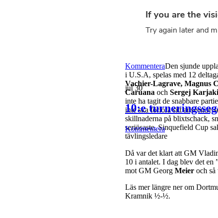
Kommentera
Den sjunde upplag
i U.S.A, spelas med 12 deltagar
Vachier-Lagrave, Magnus C
jul
30
Caruana
och
Sergej Karjak
inte ha tagit de snabbare part
10:e turneringsse
inte ska förlora sitt anséende
skillnaderna på blixtschack, 
seriösaste. Sinquefield Cup sak
Kommentera
tävlingsledare
Då var det klart att GM Vlad
10 i antalet. I dag blev det 
mot GM Georg
Meier
och så 
Läs mer längre ner om Dortm
Kramnik ½-½.