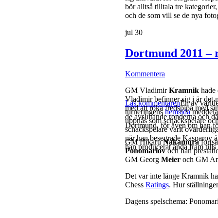
bör alltså tilltala tre katego
och de som vill se de nya fotog
jul
30
Dortmund 2011 – r
Kommentera
GM Vladimir
Kramnik
hade 
Vladimir befinner sig i är det
Läs kommentaren
En av världe
med att röka fredspipa med sin
turneringens
hemsida
meddelat 
de avslutande ronderna och där
uppnås som schackspelare och 
Dortmund, för även om han förl
schackspelare varit ovärderlig
när han besegrade Kasparov år
GM Hikaru
Nakamura
fortsä
han producerat ända fram tills
Ponomariov
och han prestatio
GM Georg
Meier
och GM An
Det var inte länge Kramnik had
Chess
Ratings
. Hur ställninge
Dagens spelschema: Ponomar