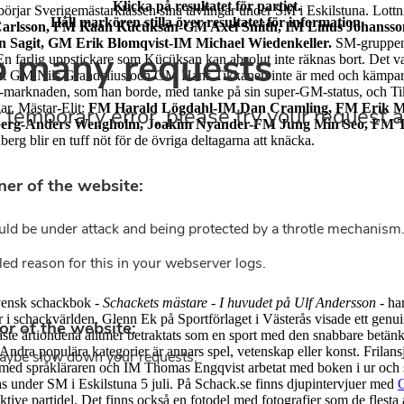
Klicka på resultatet för partiet.
börjar Sverigemästarklassen sina tävlingar under SM i Eskilstuna. Lottn
Håll markören stilla över resultatet för information.
arlsson, FM Kaan Kücüksan-GM Axel Smith, IM Linus Johansson
Sagit, GM Erik Blomqvist-IM Michael Wiedenkeller.
SM-gruppen 
n farlig uppstickare som Kücüksan kan absolut inte räknas bort. Det va
att GM Nils Grandelius och GM Hans Tikkanen inte är med och kämpar
M-marknaden, som han borde, med tanke på sin super-GM-status, och Ti
gar. Mästar-Elit:
FM Harald Lögdahl-IM Dan Cramling, FM Erik 
dberg-Anders Wengholm, Joakim Nyander-FM Jung Min Seo, F
dberg blir en tuff nöt för de övriga deltagarna att knäcka.
vensk schackbok -
Schackets mästare - I huvudet på Ulf Andersson
- har
i schackvärlden. Glenn Ek på Sportförlaget i Västerås visade ett genuint
aste årtiondena alltmer betraktats som en sport med den snabbare betän
. Andra populära kategorier är annars spel, vetenskap eller konst. Frila
ed språkläraren och IM Thomas Engqvist arbetat med boken i ur och sk
ljas under SM i Eskilstuna 5 juli. På Schack.se finns djupintervjuer med
ektive partidel. Det finns också en fotodel med fotografier som de flesta 