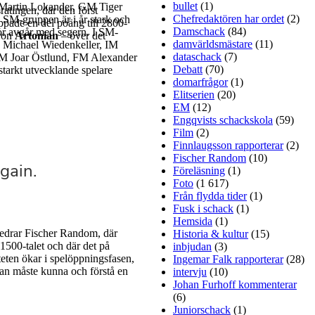
bullet
(1)
 Martin Lokander, GM Tiger
ratingen, där den först
Chefredaktören har ordet
(2)
SM-gruppen är i år stark och
ppade en del poäng till 2800-
Damschack
(84)
or avgår med segern. I SM-
von
Artonian
– över det
damvärldsmästare
(11)
IM Michael Wiedenkeller, IM
dataschack
(7)
M Joar Östlund, FM Alexander
Debatt
(70)
tarkt utvecklande spelare
domarfrågor
(1)
Elitserien
(20)
EM
(12)
Engqvists schackskola
(59)
Film
(2)
Finnlaugsson rapporterar
(2)
Fischer Random
(10)
Föreläsning
(1)
Foto
(1 617)
Från flydda tider
(1)
Fusk i schack
(1)
Hemsida
(1)
redrar Fischer Random, där
Historia & kultur
(15)
1500-talet och där det på
inbjudan
(3)
iteten ökar i spelöppningsfasen,
Ingemar Falk rapporterar
(28)
 man måste kunna och förstå en
intervju
(10)
Johan Furhoff kommenterar
(6)
Juniorschack
(1)