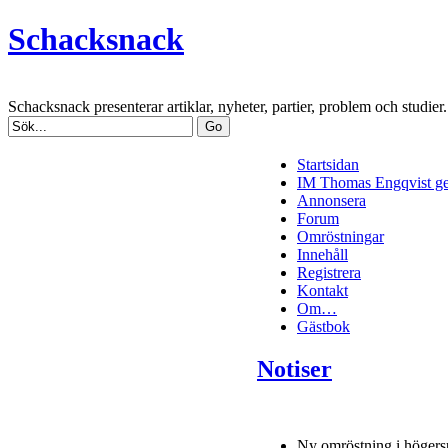
Schacksnack
Schacksnack presenterar artiklar, nyheter, partier, problem och studi
Startsidan
IM Thomas Engqvist ge
Annonsera
Forum
Omröstningar
Innehåll
Registrera
Kontakt
Om…
Gästbok
Notiser
Ny omröstning i högers