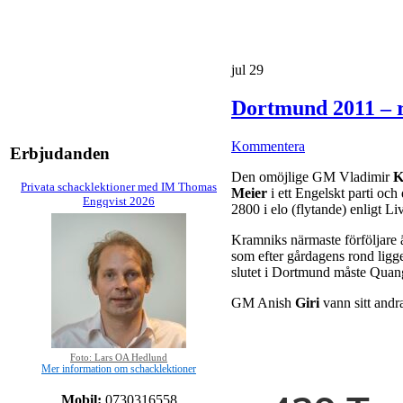
jul
29
Dortmund 2011 – r
Kommentera
Erbjudanden
Den omöjlige GM Vladimir
K
Privata schacklektioner med IM Thomas
Meier
i ett Engelskt parti och
Engqvist 2026
2800 i elo (flytande) enligt L
Kramniks närmaste förföljar
som efter gårdagens rond ligge
slutet i Dortmund måste Quang 
GM Anish
Giri
vann sitt andr
Foto: Lars OA Hedlund
Mer information om schacklektioner
Mobil:
0730316558