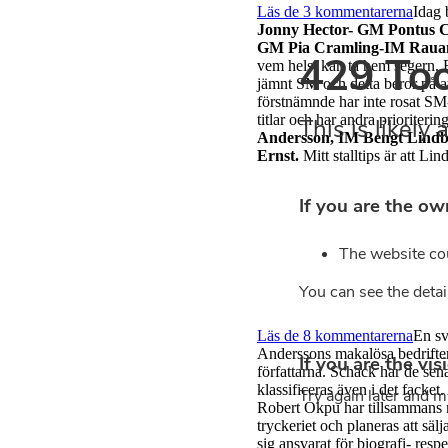
Läs de 3 kommentarerna
Idag 
Jonny Hector- GM Pontus C
GM Pia Cramling-IM Rauan 
vem helst kan ta hem segern. E
jämnt SM och detta beror på 
förstnämnde har inte rosat S
titlar och har andra prioriterin
Andersson, IM Bengt Lin
Ernst.
Mitt stalltips är att Lin
Läs de 8 kommentarerna
En s
Anderssons makalösa bedrifter 
författarna. Schack har de sen
klassificeras även i det facket
Robert Okpu har tillsammans m
tryckeriet och planeras att sä
sig ansvarat för biografi- resp