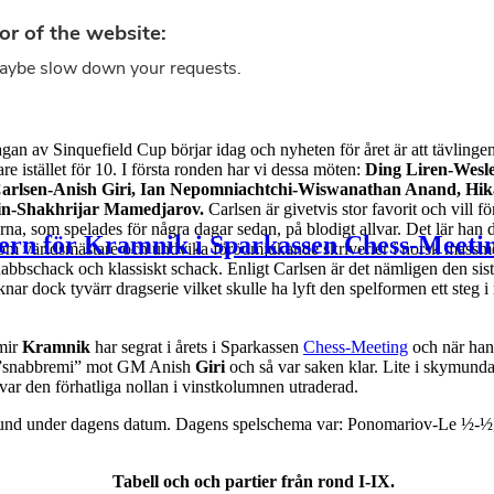
an av Sinquefield Cup börjar idag och nyheten för året är att tävlingen,
e istället för 10. I första ronden har vi dessa möten:
Ding Liren-Wesl
arlsen-Anish Giri, Ian Nepomniachtchi-Wiswanathan Anand, H
in-Shakhrijar Mamedjarov.
Carlsen är givetvis stor favorit och vill fö
ierna, som spelades för några dagar sedan, på blodigt allvar. Det lär h
gern för Kramnik i Sparkassen Chess-Meeti
 som världsmästare och undvika förödmjukande skriverier i norsk massmed
snabbschack och klassiskt schack. Enligt Carlsen är det nämligen den s
nar dock tyvärr dragserie vilket skulle ha lyft den spelformen ett steg i r
imir
Kramnik
har segrat i årets i Sparkassen
Chess-Meeting
och när han 
en ”snabbremi” mot GM Anish
Giri
och så var saken klar. Lite i skymu
var den förhatliga nollan i vinstkolumnen utraderad.
und under dagens datum. Dagens spelschema var: Ponomariov-Le ½-½,
Tabell och och partier från rond I-IX.