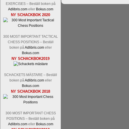
EXERCISES – Beställ boken på
Adlibris.com
eller
Bokus.com
NY SCHACKBOK 2020
300 MOST IMPORTANT TACTICAL
CHESS POSITIONS – Beställ
boken på
Adlibris.com
eller
Bokus.com
NY SCHACKBOK2019
SCHACKETS MÄSTARE – Beställ
boken på
Adlibris.com
eller
Bokus.com
NY SCHACKBOK 2018
300 MOST IMPORTANT CHESS
POSITIONS – Beställ boken på
Adlibris.com
eller
Bokus.com