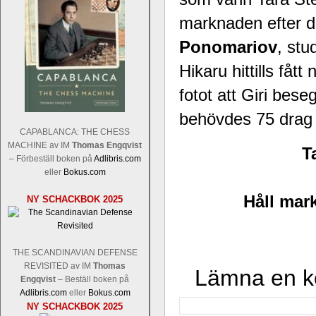
marknaden efter de
Ponomariov
, stu
Hikaru hittills fåt
fotot att Giri bes
behövdes 75 drag 
CAPABLANCA: THE CHESS
MACHINE av IM
Thomas Engqvist
T
– Förbeställ boken på
Adlibris.com
eller
Bokus.com
Håll mark
NY SCHACKBOK 2025
THE SCANDINAVIAN DEFENSE
REVISITED av IM
Thomas
Lämna en 
Engqvist
– Beställ boken på
Adlibris.com
eller
Bokus.com
NY SCHACKBOK 2025