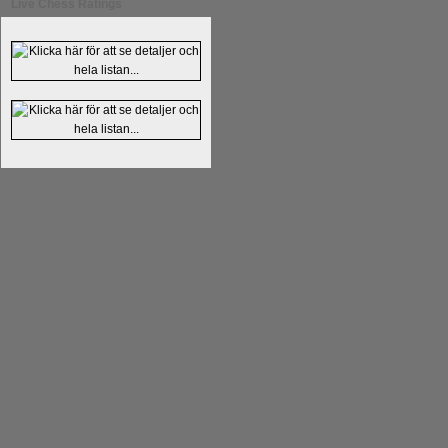
Live Chess Ratings