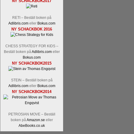
NY SCHACKBOK2017
RETI – Beställ boken på
Adlibris.com
eller
Bokus.com
NY SCHACKBOK 2016
CHESS STRATEGY FOR KIDS –
Beställ boken på
Adlibris.com
eller
Bokus.com
NY SCHACKBOK2015
STEIN – Beställ boken på
Adlibris.com
eller
Bokus.com
NY SCHACKBOK2014
PETROSIAN MOVE – Beställ
boken på
Amazon.se
eller
AbeBooks.co.uk