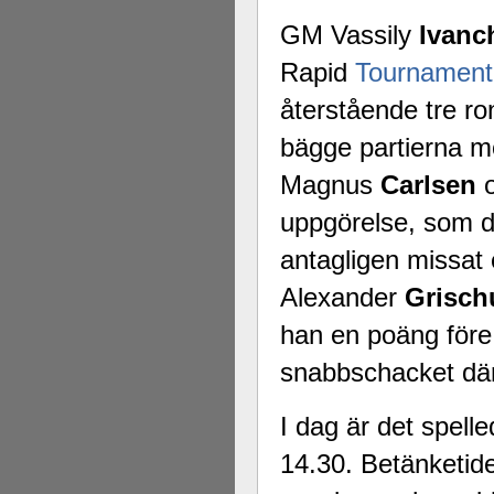
GM Vassily
Ivanc
Rapid
Tournament
återstående tre ro
bägge partierna 
Magnus
Carlsen
o
uppgörelse, som d
antagligen missat e
Alexander
Grisch
han en poäng före 
snabbschacket där
I dag är det spell
14.30. Betänketid