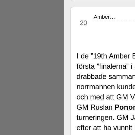
Amber…
mar
20
I de ”19th Amber 
första ”finalerna
drabbade samman. 
norrmannen kunde 
och med att GM V
GM Ruslan
Pono
turneringen. GM 
efter att ha vunni