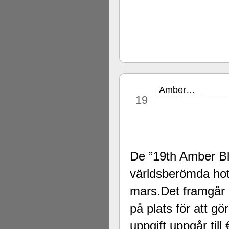
Amber…
mar
19
De ”19th Amber Bl
världsberömda hote
mars.Det framgår a
på plats för att g
uppgift uppgår till