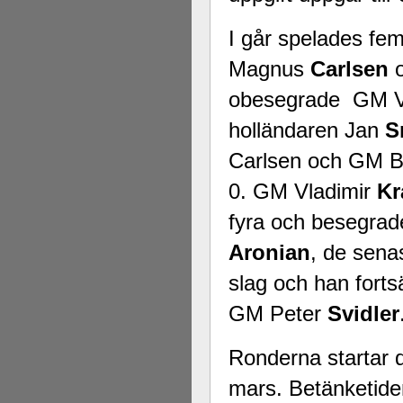
I går spelades fe
Magnus
Carlsen
o
obesegrade GM V
holländaren Jan
S
Carlsen och GM B
0. GM Vladimir
Kr
fyra och besegra
Aronian
, de sena
slag och han forts
GM Peter
Svidler
Ronderna startar 
mars. Betänketide