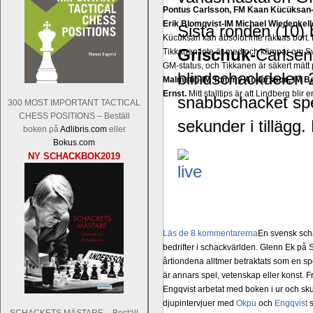
Pontus Carlsson, FM Kaan Kücüksan-G
Erik Blomqvist-IM Michael Wiedenkell
Sista ronden (10)
Kücüksan kan absolut inte räknas bort.
Grischuk-
Carlse
Tikkanen inte är med och kämpar om Sv
GM-status, och Tikkanen är säkert mätt p
blindschackdelen 
Malmstig-IM Tommy Andersson, IM B
Ernst.
Mitt stalltips är att Lindberg blir 
snabbschacket spe
300 MOST IMPORTANT TACTICAL
CHESS POSITIONS – Beställ
sekunder i tillägg.
boken på
Adlibris.com
eller
Bokus.com
NY SCHACKBOK2019
Läs de 8 kommentarerna
En svensk sch
bedrifter i schackvärlden. Glenn Ek på S
årtiondena alltmer betraktats som en sp
är annars spel, vetenskap eller konst.
Engqvist arbetat med boken i ur och skur
djupintervjuer med
Okpu
och
Engqvist
s