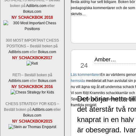
SCHACKETS MÄSTARE – Beställ
flesta aldrig har sett tidigare. Boken bör
boken på
Adlibris.com
eller
pedagogiska kommentarer och de som vil
Bokus.com
skrivits....
NY SCHACKBOK 2018
300 MOST IMPORTANT CHESS
POSITIONS – Beställ boken på
Adlibris.com
eller
Bokus.com
NY SCHACKBOK2017
Amber…
mar
24
Läs kommentaren
En av världens genom 
RETI – Beställ boken på
hemsida
meddelat att han avslutat sin 
Adlibris.com
eller
Bokus.com
NY SCHACKBOK 2016
nu vill ägna sig åt att undervisa schac
Vi som följt Kramniks schackkarriär oc
Det börjar hetta t
Spanskt, får vara tacksamma och nöjda ö
CHESS STRATEGY FOR KIDS –
framtida projekt.
det återstår två 
Beställ boken på
Adlibris.com
eller
Bokus.com
knaprat in en hal
NY SCHACKBOK2015
är obesegrad. Iva