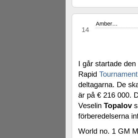
Amber…
mar
14
I går startade den
Rapid
Tournament
deltagarna. De sk
är på € 216 000. 
Veselin
Topalov
s
förberedelserna in
World no. 1 GM 