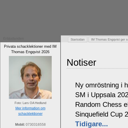
Erbjudanden
Startsidan
IM Thomas Engqvist ger s
Privata schacklektioner med IM
Thomas Engqvist 2026
Notiser
Ny omröstning i 
SM i Uppsala 20
Random Chess ell
Foto: Lars OA Hedlund
Mer information om
Sinquefield Cup 
schacklektioner
Tidigare...
Mobil:
0730316558