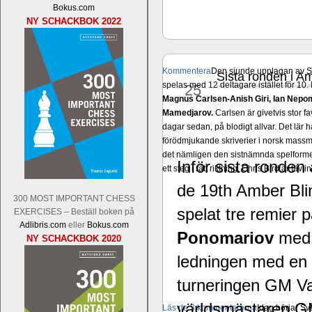
Bokus.com
NY SCHACKBOK 2022
Kommentera
Den sjunde upplagan av Sinq
Sista ronden i Am
mar
spelas med 12 deltagare istället för 10.
25
Magnus Carlsen-Anish Giri, Ian Nep
Mamedjarov.
Carlsen är givetvis stor f
dagar sedan, på blodigt allvar. Det lä
förödmjukande skriverier i norsk massme
det nämligen den sistnämnda spelformen 
Inför sista ronde
ett steg i rätt riktning. Chris Bird är tävl
de 19th Amber Bli
300 MOST IMPORTANT CHESS
spelat tre remier
EXERCISES – Beställ boken på
Adlibris.com
eller
Bokus.com
Ponomariov
med 2
NY SCHACKBOK 2020
ledningen med en 
turneringen GM V
världsmästaren G
Läs de 3 kommentarerna
Idag börjar Sv