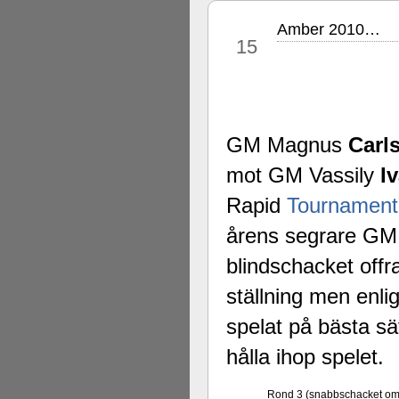
Amber 2010…
mar
15
GM Magnus
Carl
mot GM Vassily
I
Rapid
Tournament
årens segrare G
blindschacket offr
ställning men enli
spelat på bästa sä
hålla ihop spelet.
Rond 3 (snabbschacket om