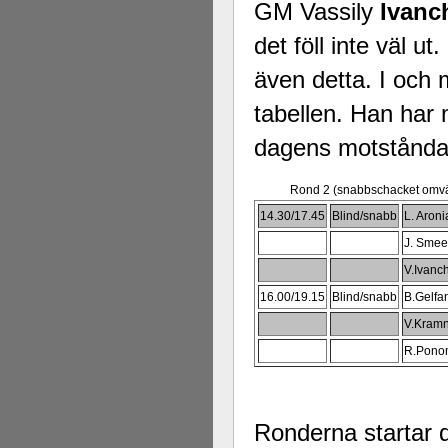
GM Vassily
Ivanc
det föll inte väl 
även detta. I och m
tabellen. Han har 
dagens motstånda
Rond 2 (snabbschacket omvä
14.30/17.45
Blind/snabb
L. Aron
J. Smee
V.Ivanch
16.00/19.15
Blind/snabb
B.Gelfa
V.Kramn
R.Ponom
Ronderna startar 