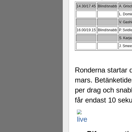
14.30/17.45
Blind/snabb
A. Gris
L. Domi
V. Gash
16.00/19.15
Blind/snabb
P. Svidl
S. Karja
J. Smee
Ronderna startar 
mars. Betänketide
per drag och snab
får endast 10 sekun