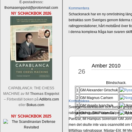
E-postadress:
thomasengqvist@protonmail.com
Kommentera
NY SCHACKBOK 2026
Schacksnack har en ny omröstning längst
betraktas som Sveriges genom tiderna st
ratingprestationer, hårt motstånd över t
i denna komplexa fråga kan svaren ski
Amber 2010
mar
26
Blindschack.
CAPABLANCA: THE CHESS
1
GM Alexander Grischuk
MACHINE av IM
Thomas Engqvist
2
GM Magnus Carlsen
– Förbeställ boken på
Adlibris.com
Kommentera
eller
Bokus.com
3
GM Vassily Ivanchuk
Sverigemästarklassen och övriga grupper
ratingordning: GM Platon Galperin, IM I
4
GM Vladimir Kramnik
NY SCHACKBOK 2025
Pantzar, IM Hampus Sörensen GM Jonny 
men det skulle inte vara osannolikt o
tillfälliga ratingtoppar. Mästar-Elit: 