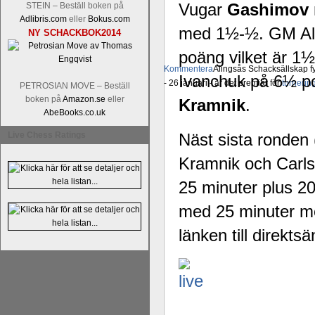
Vugar
Gashimov
STEIN – Beställ boken på
Adlibris.com
eller
Bokus.com
med 1½-½. GM A
NY SCHACKBOK2014
poäng vilket är 1
Kommentera
Alingsås Schacksällskap fyl
Ivanchuk på 6½ po
- 26 januari - är det premiär för
turneri
PETROSIAN MOVE – Beställ
boken på
Amazon.se
eller
Kramnik
.
AbeBooks.co.uk
Näst sista ronden 
Live Chess Ratings
Kramnik och Carls
25 minuter plus 2
med 25 minuter men
länken till direkts