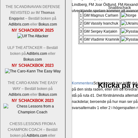
Lindberg, FM Joar Östlund, FM Alexande
THE SCANDINAVIAN DEFENSE
Snabbschack
utvecklande spelare kommer att avancer
REVISITED av IM
Thomas
1
GM Magnus Carlsen
Engqvist
– Beställ boken på
2
GM Vassily Ivanchuk
Adlibris.com
eller
Bokus.com
NY SCHACKBOK 2025
3
GM Sergey Karjakin
4
GM Vladimir Kramnik
ULF THE ATTACKER – Beställ
boken på
Adlibris.com
eller
Bokus.com
NY SCHACKBOK 2023
THE CARO-KANN THE EASY
Kommentera
Schacksnack har inlett de
Klicka på re
WAY – Beställ boken på
på den sista raden, eller om du föredra
Adlibris.com
eller
Bokus.com
stå på ruta d1. Det förstnämnda alternati
NY SCHACKBOK 2023
nackdelar, beroende på hur man ser på
svarsalternativ 1 eller 2 i högerspalten
CHESS LESSONS FROM A
CHAMPION COACH – Beställ
boken på
Adlibris.com
eller