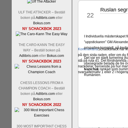
Ruslan segr
jun
ULF THE ATTACKER – Beställ
22
boken på
Adlibris.com
eller
Bokus.com
NY SCHACKBOK 2023
I Individuella mästerskapet
”uppstickaren” GM Alexand
THE CARO-KANN THE EASY
prispallen komplett, på tre
Kommentera
Schacksnack har in
WAY – Beställ boken på
på den sista raden, eller om du 
Adlibris.com
eller
Bokus.com
Det var en stark turnering (k
stå på ruta d1. Det förstnämnda a
NY SCHACKBOK 2023
obesegrade belade de tre öv
nackdelar, beroende på hur man 
Ivanchuk
rankad som nummer
svarsalternativ 1 eller 2 i höger
Rumänien.
CHESS LESSONS FROM A
CHAMPION COACH – Beställ
boken på
Adlibris.com
eller
Bokus.com
NY SCHACKBOK 2022
300 MOST IMPORTANT CHESS