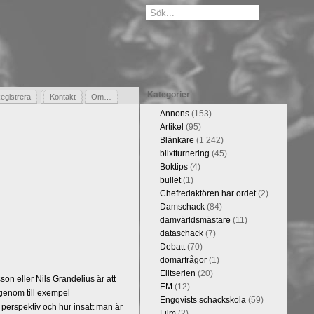
Kategorier
egistrera
Gästbok
Kontakt
Om…
Annons
(153)
Artikel
(95)
Blänkare
(1 242)
blixtturnering
(45)
Boktips
(4)
bullet
(1)
Chefredaktören har ordet
(2)
Damschack
(84)
damvärldsmästare
(11)
dataschack
(7)
Debatt
(70)
domarfrågor
(1)
Elitserien
(20)
n eller Nils Grandelius är att
EM
(12)
 genom till exempel
Engqvists schackskola
(59)
 perspektiv och hur insatt man är
Film
(2)