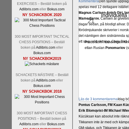
Kommentera
Den sjunde upplagan
EXERCISES – Beställ boken på
spelas med 12 deltagare istället 
Adlibris.com
eller
Bokus.com
Magnus Carlsen-Anish Giri, 
Individuella
NY SCHACKBOK 2020
jun
Mamedjarov.
Carlsen är givetvis
21
dagar sedan, på blodigt allvar.
förödmjukande skriverier i norsk
det nämligen den sistnämnda spe
300 MOST IMPORTANT TACTICAL
ett steg i rätt riktning. Chris Bird
CHESS POSITIONS – Beställ
Precis som i turneringen Ki
boken på
Adlibris.com
eller
ettan Ruslan
Ponomariov
(s
Bokus.com
NY SCHACKBOK2019
SCHACKETS MÄSTARE – Beställ
boken på
Adlibris.com
eller
Bokus.com
NY SCHACKBOK 2018
Läs de 3 kommentarerna
Idag bö
Pontus Carlsson, FM Kaan Küc
Erik Blomqvist-IM Michael Wied
300 MOST IMPORTANT CHESS
Kücüksan kan absolut inte räkna
POSITIONS – Beställ boken på
Tikkanen inte är med och kämpa
Adlibris.com
eller
Bokus.com
GM-status, och Tikkanen är säkert