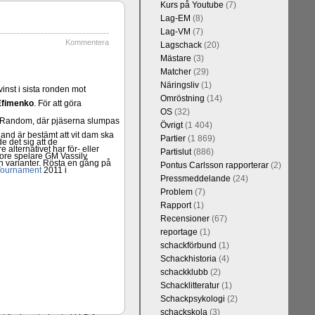
Kurs på Youtube
(7)
Lag-EM
(8)
Lag-VM
(7)
Kommentera
Lagschack
(20)
Mästare
(3)
Matcher
(29)
Näringsliv
(1)
vinst i sista ronden mot
Omröstning
(14)
Efimenko
. För att göra
OS
(32)
er Random, där pjäserna slumpas
Övrigt
(1 404)
and är bestämt att vit dam ska
Partier
(1 869)
e det sig att de
alternativet har för- eller
Partislut
(886)
tore spelare GM Vassily
 varianter. Rösta en gång på
Pontus Carlsson rapporterar
(2)
ournament
2011 i
Pressmeddelande
(24)
Problem
(7)
Rapport
(1)
Recensioner
(67)
reportage
(1)
schackförbund
(1)
Schackhistoria
(4)
schackklubb
(2)
Schacklitteratur
(1)
Schackpsykologi
(2)
schackskola
(3)