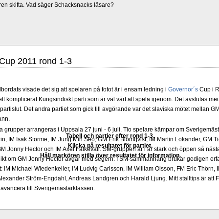
ren skifta. Vad säger Schacksnacks läsare?
Cup 2011 rond 1-3
llbordats visade det sig att spelaren på fotot är i ensam ledning i
Governor´s
Cup i R
 ett komplicerat Kungsindiskt parti som är väl värt att spela igenom. Det avslutas m
artislut. Det andra partiet som gick till avgörande var det slaviska mötet mellan 
ann.
grupper arrangeras i Uppsala 27 juni - 6 juli. Tio spelare kämpar om Sverigemästa
Tabell och partier efter rond 1-3.
in, IM Isak Storme, IM Jung Min Seo, GM Erik Blomqvist, IM Martin Lokander, GM Tig
Klicka på resultatet för partiet.
 Jonny Hector och IM Axel Falkevall. SM-gruppen är i år stark och öppen så näst
Håll markören stilla över resultatet för information.
olikt om GM Jonny Hector avgår med segern. I SM-sammanhang brukar gedigen erf
-Elit: IM Michael Wiedenkeller, IM Ludvig Carlsson, IM William Olsson, FM Eric Thör
lexander Ström-Engdahl, Andreas Landgren och Harald Ljung. Mitt stalltips är att F
avancera till Sverigemästarklassen.