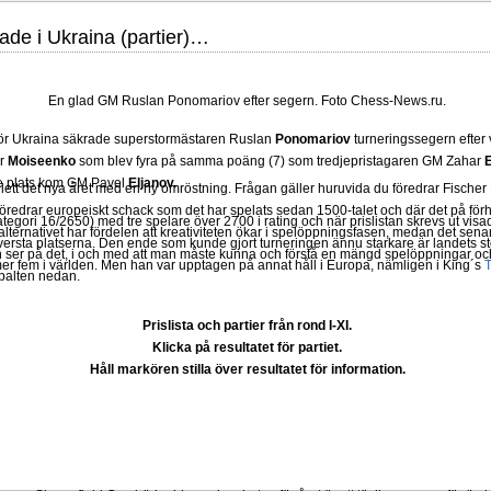
ade i Ukraina (partier)…
En glad GM Ruslan Ponomariov efter segern. Foto Chess-News.ru.
 för Ukraina säkrade superstormästaren Ruslan
Ponomariov
turneringssegern efter 
er
Moiseenko
som blev fyra på samma poäng (7) som tredjepristagaren GM Zahar
dje plats kom GM Pavel
Eljanov.
lett det nya året med en ny omröstning. Frågan gäller huruvida du föredrar Fisch
föredrar europeiskt schack som det har spelats sedan 1500-talet och där det på förh
ategori 16/2650) med tre spelare över 2700 i rating och när prislistan skrevs ut visad
lternativet har fördelen att kreativiteten ökar i spelöppningsfasen, medan det senare 
ersta platserna. Den ende som kunde gjort turneringen ännu starkare är landets s
ser på det, i och med att man måste kunna och förstå en mängd spelöppningar och
 fem i världen. Men han var upptagen på annat håll i Europa, nämligen i King´s
T
spalten nedan.
Prislista och partier från rond I-XI.
Klicka på resultatet för partiet.
Håll markören stilla över resultatet för information.