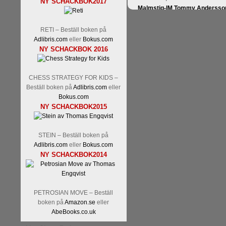
NY SCHACKBOK2017
Malmstig-IM Tommy Andersson
Ernst.
Mitt stalltips är att Lindbe
RETI – Beställ boken på
Adlibris.com
eller
Bokus.com
NY SCHACKBOK 2016
CHESS STRATEGY FOR KIDS –
Beställ boken på
Adlibris.com
eller
Bokus.com
NY SCHACKBOK2015
Läs de 8 kommentarerna
En sve
bedrifter i schackvärlden. Glenn 
STEIN – Beställ boken på
årtiondena alltmer betraktats so
Adlibris.com
eller
Bokus.com
är annars spel, vetenskap eller
NY SCHACKBOK2014
Engqvist arbetat med boken i ur o
djupintervjuer med
Okpu
och
En
flesta aldrig har sett tidigare. B
pedagogiska kommentarer och de 
PETROSIAN MOVE – Beställ
skrivits....
boken på
Amazon.se
eller
AbeBooks.co.uk