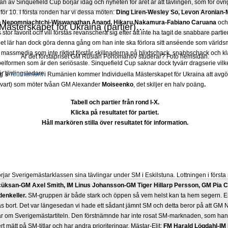
 av Sinquefield Cup börjar idag och nyheten för året är att tävlingen, som för övrig
för 10. I första ronden har vi dessa möten:
Ding Liren-Wesley So, Levon Aronian-
Ian Nepomniachtchi-Wiswanathan Anand, Hikaru Nakamura-Fabiano Caruana
oc
 Mästerskapet för Ukraina (partier)…
 stor favorit och vill förstås revanschera sig efter att inte ha tagit de snabbare part
 Det lär han dock göra denna gång om han inte ska förlora sitt anséende som värld
 massmedia som inte riktigt förstår skillnaderna på blixtschack, snabbschack och kl
Är det förstapriset GM Ruslan Ponomariov studerar? Foto hemsidan.
lformen som är den seriösaste. Sinquefield Cup saknar dock tyvärr dragserie vilket
 är tävlingsledare
ng´s
Tournament
i Rumänien kommer Individuella Mästerskapet för Ukraina att avgöra
vart) som möter tvåan GM Alexander
Moiseenko
, det skiljer en halv poäng
.
Tabell och partier från rond I-X.
Klicka på resultatet för partiet.
Håll markören stilla över resultatet för information.
rjar Sverigemästarklassen sina tävlingar under SM i Eskilstuna. Lottningen i först
üksan-GM Axel Smith, IM Linus Johansson-GM Tiger Hillarp Persson, GM Pia C
enkeller.
SM-gruppen är både stark och öppen så vem helst kan ta hem segern. En
s bort. Det var längesedan vi hade ett sådant jämnt SM och detta beror på att GM
r om Sverigemästartiteln. Den förstnämnde har inte rosat SM-marknaden, som han 
 mätt på SM-titlar och har andra prioriteringar. Mästar-Elit:
FM Harald Lögdahl-IM 