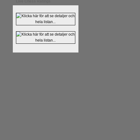
Live Chess Ratings
Läs kommentaren
En av världens
hemsida
meddelat att han avslut
nu vill ägna sig åt att undervis
Vi som följt Kramniks schackkar
Spanskt, får vara tacksamma och 
framtida projekt.