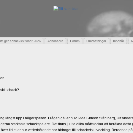
t ger schacklektioner 2026
Annonsera
Forum
Omröstningar
Innehåll
R
ten
skt schack?
g längst upp i högerspalten. Frågan gäller huvuvida Gideon Ståhlberg, Ulf Andersso
erna starkaste schackspelare. Det finns ju lite olika måttstockar att beräkna detta
d över tid eller hur vederbörande har bidraget till schackets utveckling. Beroende på