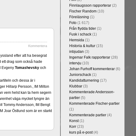
Finnlaugsson rapporterar
(2)
Fischer Random
(10)
Föreläsning
(1)
Foto
(1 617)
Från flydda tider
(1)
Fusk i schack
(1)
Hemsida
(1)
Historia & kultur
(15)
Kommentera
inbjudan
(3)
yssland efter att ha besegrat
Ingemar Falk rapporterar
(28)
ed ett drag som också hade
intervju
(10)
GM Evgeny
Tomashevsky
och
Johan Furhoff kommenterar
(6)
Juniorschack
(1)
rtiteln och dessa är i
Kandidatturnering
(17)
Klubbar
(3)
er Hillarp Persson., IM Milton
Kommenterade Andersson-
an vem helst kan ta hem segern
partier
(5)
arenhet väga mycket tyngre än
Kommenterade Fischer-partier
n, IM Tommy Andersson, IM Bengt
(1)
M Joar Östlund som är en starkt
Kommenterade partier
(4)
Konst
(1)
Korr
(23)
kurs på e-post
(4)