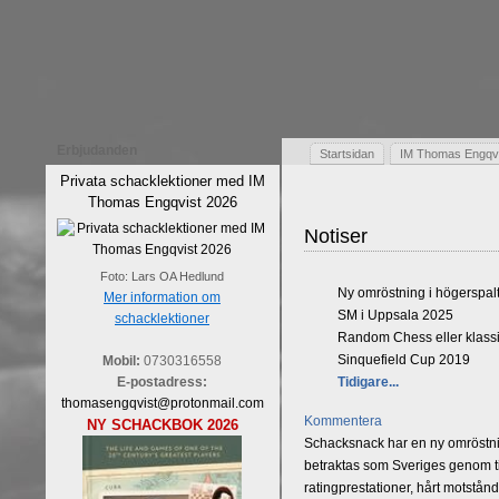
Erbjudanden
Startsidan
IM Thomas Engqvis
Privata schacklektioner med IM
Thomas Engqvist 2026
Notiser
Foto: Lars OA Hedlund
Ny omröstning i högerspal
Mer information om
SM i Uppsala 2025
schacklektioner
Random Chess eller klassi
Sinquefield Cup 2019
Mobil:
0730316558
E-postadress:
Tidigare...
thomasengqvist@protonmail.com
Kommentera
NY SCHACKBOK 2026
Schacksnack har en ny omröstnin
betraktas som Sveriges genom tid
ratingprestationer, hårt motstån