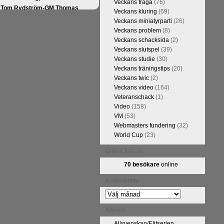
Veckans fråga
(76)
FM Tom Rydström-GM Thomas
Veckans kluring
(69)
Veckans miniatyrparti
(26)
Veckans problem
(8)
Veckans schacksida
(2)
Veckans slutspel
(39)
Veckans studie
(30)
Veckans träningstips
(20)
Veckans twic
(2)
Veckans video
(164)
Veteranschack
(1)
Video
(158)
VM
(53)
ivits om Ulf Anderssons makalösa
Webmasters fundering
(32)
attarna. Schack har de senaste
World Cup
(23)
acket. Andra populära kategorier
pråkläraren och IM Thomas
Online just nu
na 5 juli. På Schack.se finns
70 besökare
online
fotodel med fotografier som de
angreppspartier med moderna,
Artikelarkiv
raturen har alltså äntligen
Artikelarkiv
Ämnen
Allsvenskan/Elitserien