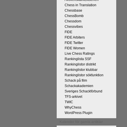
Chess in Translation
Chessbase
ChessBomb
Chessdom
Chessvibes
FIDE
FIDE Arbiters
på Tata Steel-turneringens
FIDE Twitter
kan uppnås som schackspelare och
FIDE Women
derliga mänskliga erfarenheter.
Live Chess Ratings
 med remivapnet Berlinvarianten i
Rankinglista SSF
Rankinglistor distrikt
cka till och all välgång med sina
Rankinglistor klubbar
Rankinglistor sökfunktion
Schack på film
Schackakademien
Sveriges Schackförbund
TFS-arkivet
TWIC
WhyChess
WordPress Plugin
Kalender för gamla artiklar