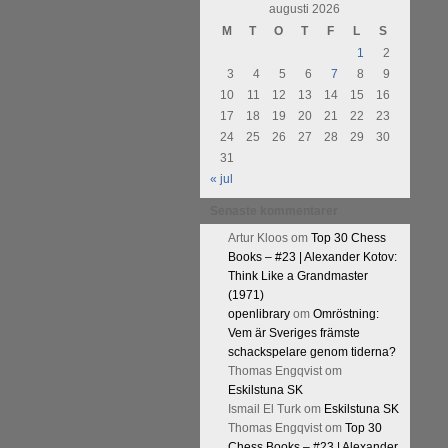
urnering i Alingsås 4-5 maj. Idag
augusti 2026
M
T
O
T
F
L
S
1
2
3
4
5
6
7
8
9
10
11
12
13
14
15
16
17
18
19
20
21
22
23
24
25
26
27
28
29
30
31
« jul
Senaste kommentarer
Artur Kloos
om
Top 30 Chess
Books – #23 | Alexander Kotov:
Think Like a Grandmaster
(1971)
openlibrary
om
Omröstning:
Vem är Sveriges främste
schackspelare genom tiderna?
Thomas Engqvist
om
Eskilstuna SK
Ismail El Turk
om
Eskilstuna SK
Thomas Engqvist
om
Top 30
Chess Books – #23 | Alexander