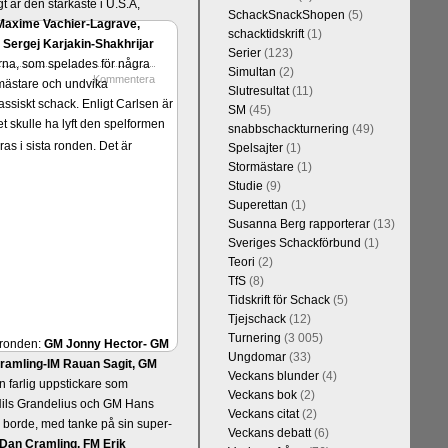
t är den starkaste i U.S.A,
SchackSnackShopen
(5)
Maxime Vachier-Lagrave,
schacktidskrift
(1)
h
Sergej Karjakin-Shakhrijar
Serier
(123)
ierna, som spelades för några
Simultan
(2)
Kommentera
smästare och undvika
Slutresultat
(11)
assiskt schack. Enligt Carlsen är
SM
(45)
 skulle ha lyft den spelformen
snabbschackturnering
(49)
s i sista ronden. Det är
Spelsajter
(1)
Stormästare
(1)
Studie
(9)
Superettan
(1)
Susanna Berg rapporterar
(13)
Sveriges Schackförbund
(1)
Teori
(2)
TfS
(8)
Tidskrift för Schack
(5)
Tjejschack
(12)
Turnering
(3 005)
a ronden:
GM Jonny Hector- GM
Ungdomar
(33)
ramling-IM Rauan Sagit, GM
Veckans blunder
(4)
 farlig uppstickare som
Veckans bok
(2)
 Nils Grandelius och GM Hans
Veckans citat
(2)
borde, med tanke på sin super-
Veckans debatt
(6)
Dan Cramling, FM Erik