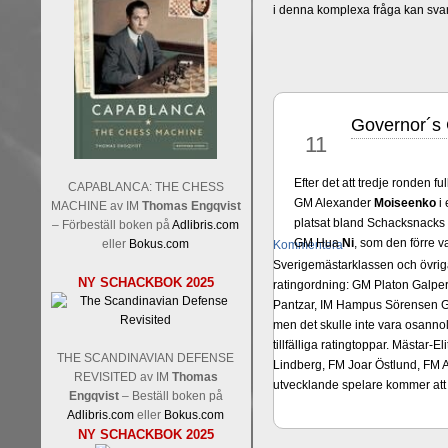
i denna komplexa fråga kan sva
Governor´s 
okt
11
Efter det att tredje ronden fu
CAPABLANCA: THE CHESS
GM Alexander
Moiseenko
i
MACHINE av IM
Thomas Engqvist
platsat bland Schacksnacks p
– Förbeställ boken på
Adlibris.com
GM Hua
Ni
, som den förre v
eller
Bokus.com
Kommentera
Sverigemästarklassen och övriga 
NY SCHACKBOK 2025
ratingordning: GM Platon Galper
Pantzar, IM Hampus Sörensen GM
men det skulle inte vara osann
tillfälliga ratingtoppar. Mästar
THE SCANDINAVIAN DEFENSE
Lindberg, FM Joar Östlund, FM A
REVISITED av IM
Thomas
utvecklande spelare kommer att 
Engqvist
– Beställ boken på
Adlibris.com
eller
Bokus.com
NY SCHACKBOK 2025