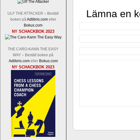
Lämna en 
ULF THE ATTACKER – Beställ
boken på
Adlibris.com
eller
Bokus.com
NY SCHACKBOK 2023
THE CARO-KANN THE EASY
WAY – Beställ boken på
Adlibris.com
eller
Bokus.com
NY SCHACKBOK 2023