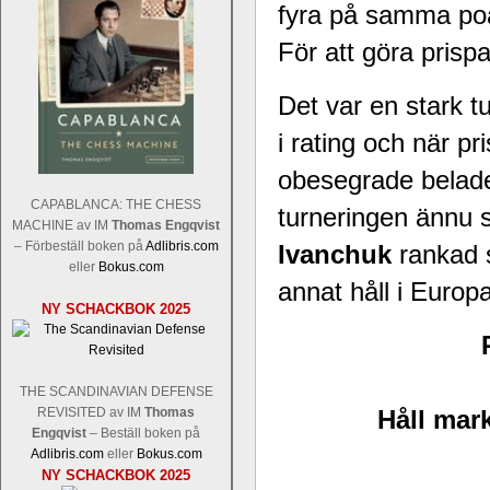
fyra på samma po
För att göra prisp
Det var en stark t
i rating och när pr
obesegrade belade
CAPABLANCA: THE CHESS
turneringen ännu s
MACHINE av IM
Thomas Engqvist
– Förbeställ boken på
Adlibris.com
Ivanchuk
rankad 
eller
Bokus.com
annat håll i Europ
NY SCHACKBOK 2025
THE SCANDINAVIAN DEFENSE
REVISITED av IM
Thomas
Håll mark
Engqvist
– Beställ boken på
Adlibris.com
eller
Bokus.com
NY SCHACKBOK 2025