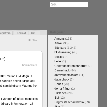
Kategorier
egistrera
Gästbok
Kontakt
Om…
Annons
(153)
Ulf 60 år
Artikel
(95)
Blänkare
(1 242)
blixtturnering
(45)
Boktips
(4)
tier)…
bullet
(1)
Kommentera
Chefredaktören har ordet
(2)
Damschack
(84)
damvärldsmästare
(11)
2011 mellan GM Magnus
dataschack
(7)
 Karjakin enkelt (utspelad i
Debatt
(70)
et, samtidigt som Magnus fick
domarfrågor
(1)
Elitserien
(20)
EM
(12)
i världen på nästa ratinglista
Engqvists schackskola
(59)
tidigare informerat om att
Film
(2)