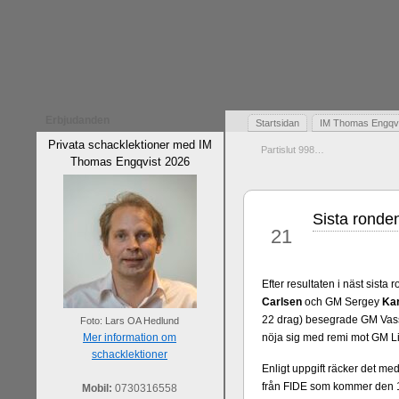
Erbjudanden
Startsidan
IM Thomas Engqvis
Privata schacklektioner med IM
Partislut 998…
Thomas Engqvist 2026
Sista ronden
jun
21
Efter resultaten i näst sista 
Carlsen
och GM Sergey
Kar
22 drag) besegrade GM Vas
Foto: Lars OA Hedlund
Mer information om
nöja sig med remi mot GM Li
schacklektioner
Enligt uppgift räcker det me
från FIDE som kommer den 1 j
Mobil:
0730316558