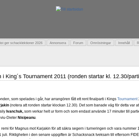
t ger schacklektioner 2026
Annonsera
Forum
Omröstningar
Innehåll
R
 i King´s Tournament 2011 (ronden startar kl. 12.30/par
ronden, som spelades i går, har arrangören fått ett rent finalparti i Kings
Tournament
jakin
(notera att ronden startar klockan 12.30). Det som banade väg för detta var att
sily
Ivanchuk,
som verkar helt ur form och som endast använde 17 minuter till parti
viu-Dieter
Nisipeanu
.
d remi för Magnus mot Karjakin för att säkra segern i turneringen och vara nummer 1 
uli. Riktigheten i den senare uppgiften är Schacksnack tveksam till eftersom FIDE 