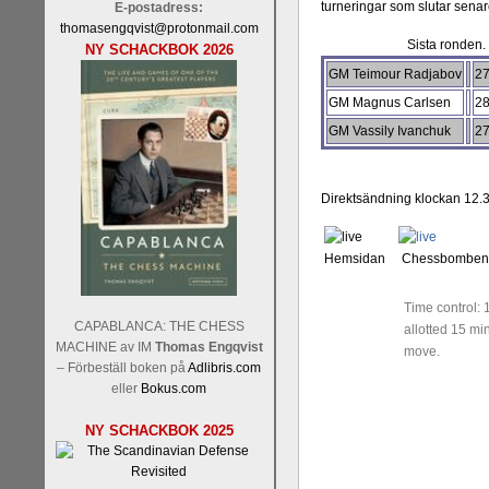
turneringar som slutar sen
E-postadress:
thomasengqvist@protonmail.com
Sista ronden. 
NY SCHACKBOK 2026
GM Teimour Radjabov
2
GM Magnus Carlsen
2
GM Vassily Ivanchuk
2
Direktsändning klockan 12.3
Hemsidan Chessbombe
Time control: 
CAPABLANCA: THE CHESS
allotted 15 mi
MACHINE av IM
Thomas Engqvist
move.
– Förbeställ boken på
Adlibris.com
eller
Bokus.com
NY SCHACKBOK 2025