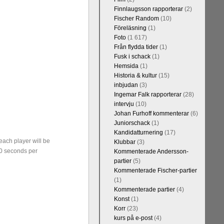
Finnlaugsson rapporterar
(2)
Fischer Random
(10)
Föreläsning
(1)
Foto
(1 617)
Från flydda tider
(1)
Fusk i schack
(1)
Hemsida
(1)
Historia & kultur
(15)
inbjudan
(3)
Ingemar Falk rapporterar
(28)
intervju
(10)
Johan Furhoff kommenterar
(6)
Juniorschack
(1)
Kandidatturnering
(17)
each player will be
Klubbar
(3)
30 seconds per
Kommenterade Andersson-
partier
(5)
Kommenterade Fischer-partier
(1)
Kommenterade partier
(4)
Konst
(1)
Korr
(23)
kurs på e-post
(4)