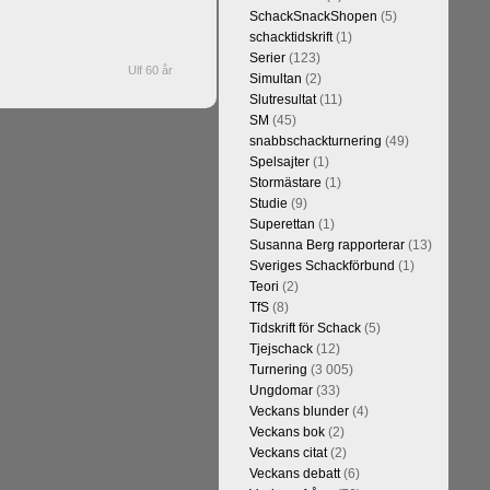
SchackSnackShopen
(5)
schacktidskrift
(1)
Serier
(123)
Ulf 60 år
Simultan
(2)
Slutresultat
(11)
SM
(45)
snabbschackturnering
(49)
Spelsajter
(1)
Stormästare
(1)
Studie
(9)
Superettan
(1)
Susanna Berg rapporterar
(13)
Sveriges Schackförbund
(1)
Teori
(2)
TfS
(8)
Tidskrift för Schack
(5)
Tjejschack
(12)
Turnering
(3 005)
Ungdomar
(33)
Veckans blunder
(4)
Veckans bok
(2)
Veckans citat
(2)
Veckans debatt
(6)