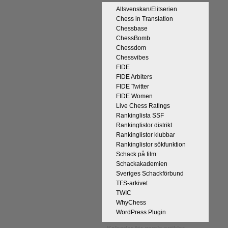
Allsvenskan/Elitserien
Chess in Translation
Chessbase
ChessBomb
Chessdom
Chessvibes
FIDE
FIDE Arbiters
FIDE Twitter
FIDE Women
Live Chess Ratings
Rankinglista SSF
Rankinglistor distrikt
Rankinglistor klubbar
Rankinglistor sökfunktion
Schack på film
Schackakademien
Sveriges Schackförbund
TFS-arkivet
TWIC
WhyChess
WordPress Plugin