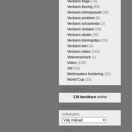
Veckans fråga
(76)
Veckans kluring
(69)
Veckans miniatyrparti
(26)
Veckans problem
(8)
Veckans schacksida
(2)
Veckans slutspel
(39)
Veckans studie
(30)
Veckans träningstips
(20)
Veckans twic
(2)
Veckans video
(164)
Veteranschack
(1)
Video
(158)
VM
(53)
Webmasters fundering
(32)
World Cup
(23)
Online just nu
138 besökare
online
Artikelarkiv
Artikelarkiv
Ämnen