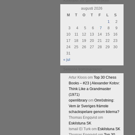
Kalender för gamla artiklar
augusti 2026
M
T
O
T
F
L
S
1
2
3
4
5
6
7
8
9
10
11
12
13
14
15
16
17
18
19
20
21
22
23
24
25
26
27
28
29
30
31
« jul
Senaste kommentarer
Artur Kloos
om
Top 30 Chess
Books – #23 | Alexander Kotov:
Think Like a Grandmaster
(1971)
openlibrary
om
Omröstning:
Vem är Sveriges främste
schackspelare genom tiderna?
Thomas Engqvist
om
Eskilstuna SK
Ismail El Turk
om
Eskilstuna SK
Thomas Engqvist
om
Top 30