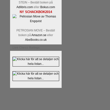
STEIN – Beställ boken på
Adlibris.com
eller
Bokus.com
NY SCHACKBOK2014
PETROSIAN MOVE – Beställ
boken på
Amazon.se
eller
AbeBooks.co.uk
Live Chess Ratings