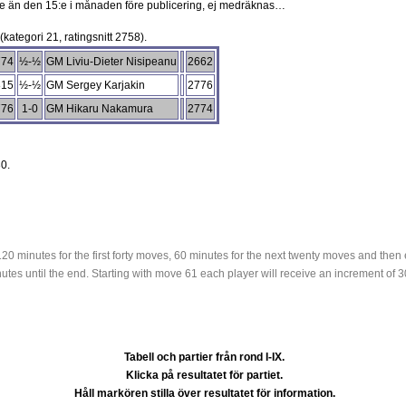
are än den 15:e i månaden före publicering, ej medräknas…
(kategori 21, ratingsnitt 2758).
774
½-½
GM Liviu-Dieter Nisipeanu
2662
815
½-½
GM Sergey Karjakin
2776
776
1-0
GM Hikaru Nakamura
2774
0.
n
120 minutes for the first forty moves, 60 minutes for the next twenty moves and then 
nutes until the end. Starting with move 61 each player will receive an increment of 
Tabell och partier från rond I-IX.
Klicka på resultatet för partiet.
Håll markören stilla över resultatet för information.