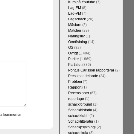
Kurs på Youtube
(7)
Lag-EM
(8)
Lag-VM
(7)
Lagschack
(20)
Mästare
(3)
Matcher
(29)
Näringsliv
(1)
Omröstning
(14)
OS
(32)
Övrigt
(1 404)
Partier
(1 869)
Partislut
(886)
Pontus Carlsson rapporterar
(2)
Pressmeddelande
(24)
Problem
(7)
Rapport
(1)
Recensioner
(67)
reportage
(1)
schackförbund
(1)
Schackhistoria
(4)
schackklubb
(2)
Schacklitteratur
(1)
Schackpsykologi
(2)
schackskola
(3)