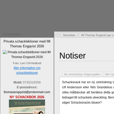
Erbjudanden
Startsidan
IM Thomas Engqvist ger s
Privata schacklektioner med IM
Thomas Engqvist 2026
Notiser
Foto: Lars OA Hedlund
Mer information om
schacklektioner
Ny omröstning i högerspalten
SM i U
Schacksnack har en ny omröstning lä
Mobil:
0730316558
E-postadress:
Ulf Andersson eller Nils Grandelius 
thomasengqvist@protonmail.com
olika måttstockar att beräkna detta g
NY SCHACKBOK 2026
bidraget till schackets utveckling. B
säger Schacksnacks läsare?