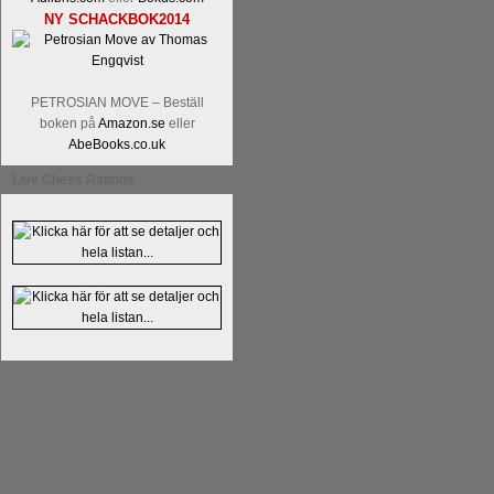
NY SCHACKBOK2014
PETROSIAN MOVE – Beställ
boken på
Amazon.se
eller
AbeBooks.co.uk
Live Chess Ratings
En av världens genom tiderna starka
Tata Steel-turneringens
hemsida
med
uppnått allt som kan uppnås som scha
varit med om som schackspelare varit
milstolpen i schackhistorien när h
tacksamma och nöjda över alla de par
sina framtida projekt.