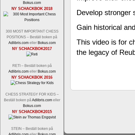
status, och Tikkanen är säkert mätt på 
Bokus.com
FM Erik Malmstig-IM Tommy Ander
NY SCHACKBOK 2018
Develop stronger 
Tom Rydström-GM Thomas Ernst.
Mi
Gain historical an
300 MOST IMPORTANT CHESS
POSITIONS – Beställ boken på
This video is for 
Adlibris.com
eller
Bokus.com
NY SCHACKBOK2017
the legacy of Reu
RETI – Beställ boken på
Adlibris.com
eller
Bokus.com
En svensk schackbok -
Schackets mä
NY SCHACKBOK 2016
om Ulf Anderssons makalösa bedrifter 
en förfrågan av författarna. Scha
betänketiden så schack bör klassifice
CHESS STRATEGY FOR KIDS –
Frilansjournalisten och schackälska
Beställ boken på
Adlibris.com
eller
boken i ur och skur och den har sänts
Bokus.com
djupintervjuer med
Okpu
och
Engqvis
NY SCHACKBOK2015
fotografier som de flesta aldrig har set
Uffes angreppspartier med moderna
saknats i den svenska schacklitteraturen
STEIN – Beställ boken på
Adlibris.com
eller
Bokus.com