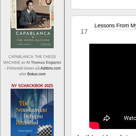
Lessons From My
maj
17
CAPABLANCA: THE CHESS
Sverigemästarklassen och övriga gru
MACHINE av IM
Thomas Engqvist
Sverigemästartiteln och dessa är i ra
– Förbeställ boken på
Adlibris.com
Martin Lokander, GM Tiger Hillarp Pe
eller
Bokus.com
SM-gruppen är i år stark och öppen s
Hector avgår med segern. I SM-samman
NY SCHACKBOK 2025
Elit: IM Michael Wiedenkeller, IM
Lindberg, FM Joar Östlund, FM Alexa
Östlund som är en starkt utvecklande