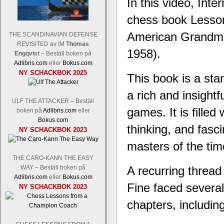
In this video, Int
chess book Lesso
American Grandmas
THE SCANDINAVIAN DEFENSE
REVISITED av IM
Thomas
1958).
Engqvist
– Beställ boken på
Schacksnack har inlett det nya året
Adlibris.com
eller
Bokus.com
Random, där pjäserna slumpas på den
NY SCHACKBOK 2025
This book is a st
talet och där det på förhand är bestämt
ökar i spelöppningsfasen, medan det 
a rich and insightf
att man måste kunna och förstå en
ULF THE ATTACKER – Beställ
högerspalten nedan.
games. It is filled
boken på
Adlibris.com
eller
Bokus.com
thinking, and fasci
NY SCHACKBOK 2023
masters of the tim
THE CARO-KANN THE EASY
WAY – Beställ boken på
A recurring threa
Adlibris.com
eller
Bokus.com
Fine faced severa
NY SCHACKBOK 2023
chapters, including
Den sjunde upplagan av Sinquefield Cu
den starkaste i U.S.A, spelas med 12