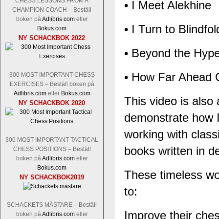
CHESS LESSONS FROM A
• I Meet Alekhine
Levon Aronian-Maxime Vachier-Lag
CHAMPION COACH – Beställ
Nakamura-Fabiano Caruana
och
S
boken på
Adlibris.com
eller
revanschera sig efter att inte ha tag
• I Turn to Blindfo
Bokus.com
han dock göra denna gång om han int
NY SCHACKBOK 2022
norsk massmedia som inte riktigt förs
• Beyond the Hyp
nämligen den sistnämnda spelformen so
den spelformen ett steg i rätt riktning.
• How Far Ahead 
300 MOST IMPORTANT CHESS
EXERCISES – Beställ boken på
Adlibris.com
eller
Bokus.com
This video is also 
NY SCHACKBOK 2020
demonstrate how I
working with classi
300 MOST IMPORTANT TACTICAL
books written in de
CHESS POSITIONS – Beställ
boken på
Adlibris.com
eller
Idag börjar Sverigemästarklassen si
Bokus.com
ronden:
GM Jonny Hector- GM Pon
These timeless wo
NY SCHACKBOK2019
Hillarp Persson, GM Pia Cramling-I
to:
och öppen så vem helst kan ta hem 
längesedan vi hade ett sådant jämnt
SCHACKETS MÄSTARE – Beställ
kämpar om Sverigemästartiteln. Den 
Improve their che
boken på
Adlibris.com
eller