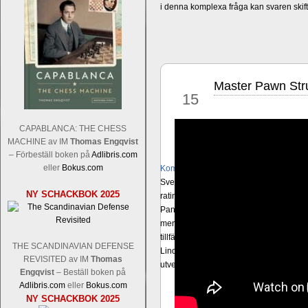
i denna komplexa fråga kan svaren ski
Master Pawn Str
sep
15
CAPABLANCA: THE CHESS
MACHINE av IM
Thomas Engqvist
– Förbeställ boken på
Adlibris.com
eller
Bokus.com
Kommentera
Sverigemästarklassen och övriga grupper
NY SCHACKBOK 2025
ratingordning: GM Platon Galperin, IM I
Pantzar, IM Hampus Sörensen GM Jonny 
men det skulle inte vara osannolikt o
tillfälliga ratingtoppar. Mästar-Elit: 
THE SCANDINAVIAN DEFENSE
Lindberg, FM Joar Östlund, FM Alexande
REVISITED av IM
Thomas
utvecklande spelare kommer att avancer
Engqvist
– Beställ boken på
Adlibris.com
eller
Bokus.com
NY SCHACKBOK 2025