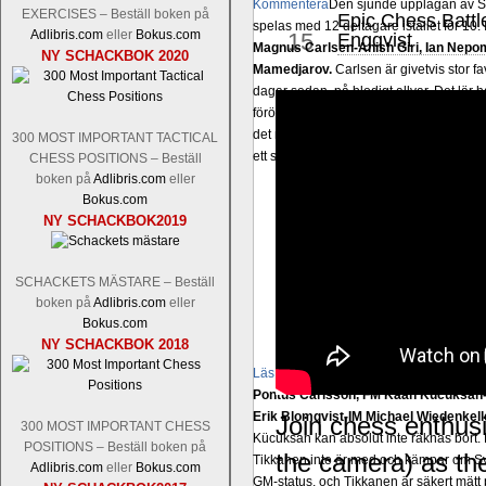
Kommentera
Den sjunde upplagan av Sinq
EXERCISES – Beställ boken på
Epic Chess Battl
sep
spelas med 12 deltagare istället för 10.
Adlibris.com
eller
Bokus.com
15
Engqvist
Magnus Carlsen-Anish Giri, Ian Nep
NY SCHACKBOK 2020
Mamedjarov.
Carlsen är givetvis stor f
dagar sedan, på blodigt allvar. Det lä
förödmjukande skriverier i norsk massme
det nämligen den sistnämnda spelformen 
300 MOST IMPORTANT TACTICAL
ett steg i rätt riktning. Chris Bird är tävl
CHESS POSITIONS – Beställ
boken på
Adlibris.com
eller
Bokus.com
NY SCHACKBOK2019
SCHACKETS MÄSTARE – Beställ
boken på
Adlibris.com
eller
Bokus.com
NY SCHACKBOK 2018
Läs de 3 kommentarerna
Idag börjar Sv
Pontus Carlsson, FM Kaan Kücüksan-G
Erik Blomqvist-IM Michael Wiedenkell
Join chess enthus
300 MOST IMPORTANT CHESS
Kücüksan kan absolut inte räknas bort.
POSITIONS – Beställ boken på
the camera) as the
Tikkanen inte är med och kämpar om Sv
Adlibris.com
eller
Bokus.com
GM-status, och Tikkanen är säkert mätt p