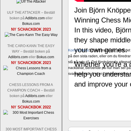
Join Björn Knöppel
ULF THE ATTACKER – Beställ
boken på
Adlibris.com
eller
Winning Chess Mid
Bokus.com
In this video, Bjö
NY SCHACKBOK 2023
they shape middleg
THE CARO-KANN THE EASY
your own games.
Kommentera
Schacksnack har inlett de
WAY – Beställ boken på
på den sista raden, eller om du föredra
Adlibris.com
eller
Bokus.com
stå på ruta d1. Det förstnämnda alternati
Whether you’re a c
NY SCHACKBOK 2023
nackdelar, beroende på hur man ser på
help you understan
svarsalternativ 1 eller 2 i högerspalten
and improve your o
CHESS LESSONS FROM A
CHAMPION COACH – Beställ
boken på
Adlibris.com
eller
Bokus.com
NY SCHACKBOK 2022
300 MOST IMPORTANT CHESS