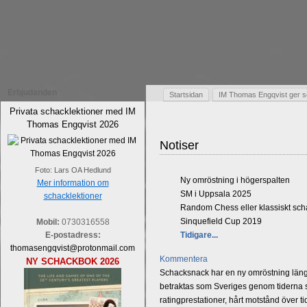
Erbjudanden
Startsidan
IM Thomas Engqvist ger s
Privata schacklektioner med IM
Thomas Engqvist 2026
Notiser
Foto: Lars OA Hedlund
Ny omröstning i högerspalten
Mer information om
SM i Uppsala 2025
schacklektioner
Random Chess eller klassiskt sc
Sinquefield Cup 2019
Mobil:
0730316558
E-postadress:
Tidigare...
thomasengqvist@protonmail.com
Kommentera
NY SCHACKBOK 2026
Schacksnack har en ny omröstning längst
betraktas som Sveriges genom tiderna st
ratingprestationer, hårt motstånd över t