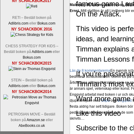
NY SCHACKBOK2017
famous game Lauti
Malmstig-IM Tommy Andersson, IM B
Ernst.
Mitt stalltips är att Lindberg blir 
On the Attack.
RETI – Beställ boken på
Adlibris.com
eller
Bokus.com
This video is perf
NY SCHACKBOK 2016
ideas, and learni
CHESS STRATEGY FOR KIDS –
Timman explains at
Beställ boken på
Adlibris.com
eller
Timman Lessons fo
Bokus.com
NY SCHACKBOK2015
Läs de 8 kommentarerna
En svensk sch
If you’re passiona
bedrifter i schackvärlden. Glenn Ek på S
STEIN – Beställ boken på
Timman’s most ex
årtiondena alltmer betraktats som en sp
Adlibris.com
eller
Bokus.com
är annars spel, vetenskap eller konst.
NY SCHACKBOK2014
Engqvist arbetat med boken i ur och skur
Want more game a
djupintervjuer med
Okpu
och
Engqvist
s
flesta aldrig har sett tidigare. Boken bör
Like this video
pedagogiska kommentarer och de som vil
PETROSIAN MOVE – Beställ
skrivits....
boken på
Amazon.se
eller
AbeBooks.co.uk
Subscribe to the 