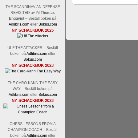
THE SCANDINAVIAN DEFENSE
REVISITED av IM
Thomas
Engqvist
– Beställ boken på
Adlibris.com
eller
Bokus.com
Schacksnack har inlett det nya året
NY SCHACKBOK 2025
Random, där pjäserna slumpas på den
talet och där det på förhand är bestämt
ökar i spelöppningsfasen, medan det 
ULF THE ATTACKER – Beställ
att man måste kunna och förstå en
boken på
Adlibris.com
eller
högerspalten nedan.
Bokus.com
NY SCHACKBOK 2023
THE CARO-KANN THE EASY
WAY – Beställ boken på
Adlibris.com
eller
Bokus.com
NY SCHACKBOK 2023
Den sjunde upplagan av Sinquefield Cu
CHESS LESSONS FROM A
den starkaste i U.S.A, spelas med 12
CHAMPION COACH – Beställ
Levon Aronian-Maxime Vachier-Lag
boken på
Adlibris.com
eller