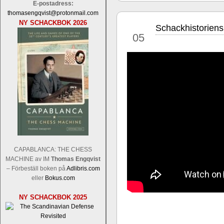
E-postadress:
thomasengqvist@protonmail.com
NY SCHACKBOK 2026
Schackhistoriens
jan
05
Sverigemästarklassen och övriga gru
Sverigemästartiteln och dessa är i ra
Martin Lokander, GM Tiger Hillarp Pe
SM-gruppen är i år stark och öppen s
Hector avgår med segern. I SM-samman
Elit: IM Michael Wiedenkeller, IM
Lindberg, FM Joar Östlund, FM Alexa
CAPABLANCA: THE CHESS
Östlund som är en starkt utvecklande
MACHINE av IM
Thomas Engqvist
– Förbeställ boken på
Adlibris.com
eller
Bokus.com
NY SCHACKBOK 2025