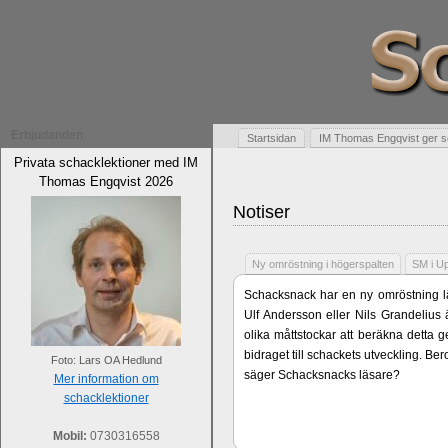
Erbjudanden
Startsidan
IM Thomas Engqvist ger s
Privata schacklektioner med IM
Thomas Engqvist 2026
Notiser
Ny omröstning i högerspalten
SM i U
Schacksnack har en ny omröstning lä
Ulf Andersson eller Nils Grandelius 
olika måttstockar att beräkna detta g
bidraget till schackets utveckling. B
Foto: Lars OA Hedlund
säger Schacksnacks läsare?
Mer information om
schacklektioner
Mobil:
0730316558