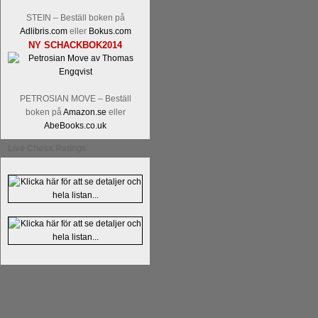
Alingsås Schacksällskap fyller 100
STEIN – Beställ boken på
parturnering i Alingsås 4-5 maj. Idag -
Adlibris.com
eller
Bokus.com
NY SCHACKBOK2014
PETROSIAN MOVE – Beställ
boken på
Amazon.se
eller
AbeBooks.co.uk
Live Chess Ratings