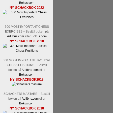
Nakamura-Fabiano Caruana
och
S
Bokus.com
revanschera sig efter att inte ha tag
NY SCHACKBOK 2022
han dock göra denna gång om han int
norsk massmedia som inte riktigt förs
nämligen den sistnämnda spelformen so
den spelformen ett steg i rätt riktning.
300 MOST IMPORTANT CHESS
EXERCISES – Beställ boken på
Adlibris.com
eller
Bokus.com
NY SCHACKBOK 2020
300 MOST IMPORTANT TACTICAL
CHESS POSITIONS – Beställ
boken på
Adlibris.com
eller
Bokus.com
Idag börjar Sverigemästarklassen si
NY SCHACKBOK2019
ronden:
GM Jonny Hector- GM Pon
Hillarp Persson, GM Pia Cramling-I
och öppen så vem helst kan ta hem 
SCHACKETS MÄSTARE – Beställ
längesedan vi hade ett sådant jämnt
boken på
Adlibris.com
eller
kämpar om Sverigemästartiteln. Den 
Bokus.com
status, och Tikkanen är säkert mätt på 
NY SCHACKBOK 2018
FM Erik Malmstig-IM Tommy Ander