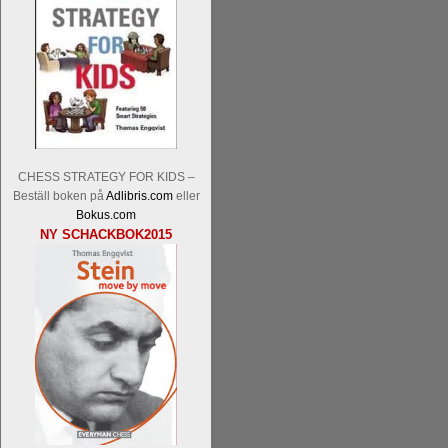
En av världens genom tiderna starka
Tata Steel-turneringens
hemsida
med
CHESS STRATEGY FOR KIDS –
uppnått allt som kan uppnås som scha
Beställ boken på
Adlibris.com
eller
varit med om som schackspelare varit
Bokus.com
milstolpen i schackhistorien när h
NY SCHACKBOK2015
tacksamma och nöjda över alla de par
sina framtida projekt.