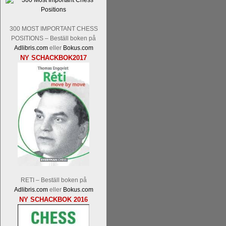
Tom Rydström-GM Thomas Ernst.
Mi
300 MOST IMPORTANT CHESS
POSITIONS – Beställ boken på
Adlibris.com
eller
Bokus.com
NY SCHACKBOK2017
En svensk schackbok -
Schackets mä
om Ulf Anderssons makalösa bedrifter 
en förfrågan av författarna. Scha
betänketiden så schack bör klassifice
Frilansjournalisten och schackälska
boken i ur och skur och den har sänts
djupintervjuer med
Okpu
och
Engqvis
fotografier som de flesta aldrig har set
RETI – Beställ boken på
Uffes angreppspartier med moderna
Adlibris.com
eller
Bokus.com
saknats i den svenska schacklitteraturen
NY SCHACKBOK 2016