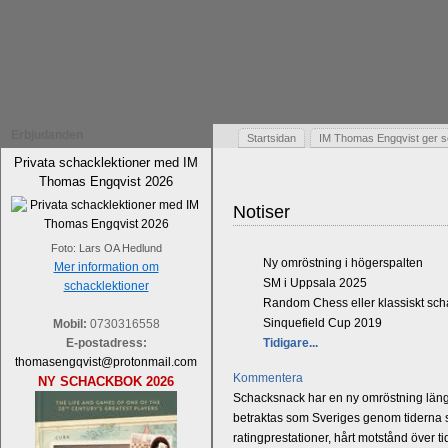
Erbjudanden
Startsidan
IM Thomas Engqvist ger s
Privata schacklektioner med IM
Thomas Engqvist 2026
Notiser
Foto: Lars OA Hedlund
Ny omröstning i högerspalten
Mer information om
SM i Uppsala 2025
schacklektioner
Random Chess eller klassiskt sc
Sinquefield Cup 2019
Mobil:
0730316558
E-postadress:
Tidigare...
thomasengqvist@protonmail.com
Kommentera
NY SCHACKBOK 2026
Schacksnack har en ny omröstning längst
betraktas som Sveriges genom tiderna st
ratingprestationer, hårt motstånd över t