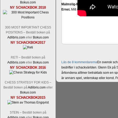
Bokus.com
Malmstig-IM Tommy Andersson, IM B
NY SCHACKBOK 2018
Ernst.
Mitt stalltips är att Lindberg blir 
300 MOST IMPORTANT CHESS
POSITIONS – Beställ boken på
Adlibris.com
eller
Bokus.com
NY SCHACKBOK2017
RETI – Beställ boken på
Läs de 8 kommentarerna
En svensk sch
Adlibris.com
eller
Bokus.com
NY SCHACKBOK 2016
bedrifter i schackvärlden. Glenn Ek på S
årtiondena alltmer betraktats som en sp
är annars spel, vetenskap eller konst.
CHESS STRATEGY FOR KIDS –
Engqvist arbetat med boken i ur och skur
Beställ boken på
Adlibris.com
eller
djupintervjuer med
Okpu
och
Engqvist
s
Bokus.com
flesta aldrig har sett tidigare. Boken bör
NY SCHACKBOK2015
pedagogiska kommentarer och de som vil
skrivits....
STEIN – Beställ boken på
Adlibris.com
eller
Bokus.com