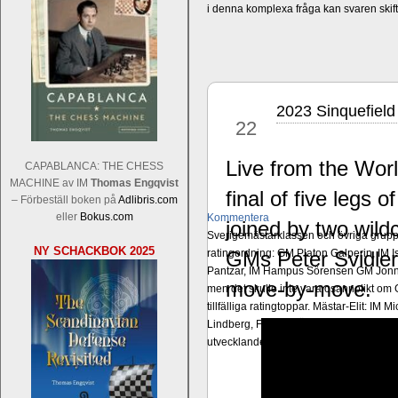
i denna komplexa fråga kan svaren ski
2023 Sinquefiel
nov
22
Live from the Worl
CAPABLANCA: THE CHESS
MACHINE av IM
Thomas Engqvist
final of five legs 
– Förbeställ boken på
Adlibris.com
eller
Bokus.com
Kommentera
joined by two wildc
Sverigemästarklassen och övriga grupper
NY SCHACKBOK 2025
ratingordning: GM Platon Galperin, IM I
GMs Peter Svidler
Pantzar, IM Hampus Sörensen GM Jonny 
move-by-move.
men det skulle inte vara osannolikt o
tillfälliga ratingtoppar. Mästar-Elit: 
Lindberg, FM Joar Östlund, FM Alexande
utvecklande spelare kommer att avancer