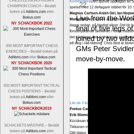
CHESS LESSONS FROM A
Kommentera
Den sjunde upplagan av Sinq
22
CHAMPION COACH – Beställ
spelas med 12 deltagare istället för 10.
boken på
Adlibris.com
eller
Magnus Carlsen-Anish Giri, Ian Nep
Live from the Worl
Bokus.com
Mamedjarov.
Carlsen är givetvis stor f
NY SCHACKBOK 2022
dagar sedan, på blodigt allvar. Det lä
final of five legs 
förödmjukande skriverier i norsk massme
joined by two wildc
det nämligen den sistnämnda spelformen 
ett steg i rätt riktning. Chris Bird är tävl
300 MOST IMPORTANT CHESS
GMs Peter Svidler
EXERCISES – Beställ boken på
move-by-move.
Adlibris.com
eller
Bokus.com
NY SCHACKBOK 2020
300 MOST IMPORTANT TACTICAL
CHESS POSITIONS – Beställ
boken på
Adlibris.com
eller
Bokus.com
Läs de 3 kommentarerna
Idag börjar Sv
NY SCHACKBOK2019
Pontus Carlsson, FM Kaan Kücüksan-G
Erik Blomqvist-IM Michael Wiedenkell
Kücüksan kan absolut inte räknas bort.
SCHACKETS MÄSTARE – Beställ
Tikkanen inte är med och kämpar om Sv
boken på
Adlibris.com
eller
GM-status, och Tikkanen är säkert mätt p