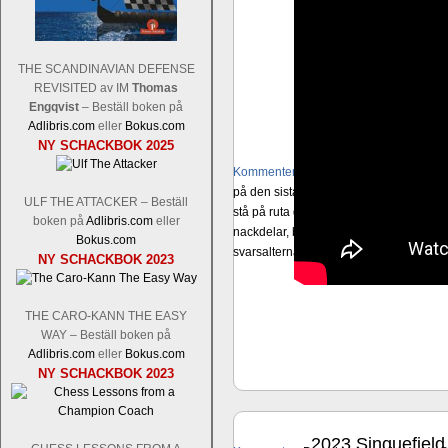
THE SCANDINAVIAN DEFENSE
REVISITED av IM
Thomas
Engqvist
– Beställ boken på
Adlibris.com
eller
Bokus.com
NY SCHACKBOK 2025
Kommentera
Schacksnack har inlett de
på den sista raden, eller om du föredra
ULF THE ATTACKER – Beställ
stå på ruta d1. Det förstnämnda alternati
boken på
Adlibris.com
eller
nackdelar, beroende på hur man ser på
Bokus.com
svarsalternativ 1 eller 2 i högerspalten
NY SCHACKBOK 2023
THE CARO-KANN THE EASY
WAY – Beställ boken på
Adlibris.com
eller
Bokus.com
NY SCHACKBOK 2023
2023 Sinquefiel
nov