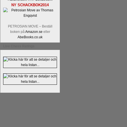
NY SCHACKBOK2014
PETROSIAN MOVE – Beställ
boken på
Amazon.se
eller
AbeBooks.co.uk
Läs kommentaren
En av världens genom 
Live Chess Ratings
hemsida
meddelat att han avslutat sin 
nu vill ägna sig åt att undervisa schac
Vi som följt Kramniks schackkarriär oc
Spanskt, får vara tacksamma och nöjda ö
framtida projekt.