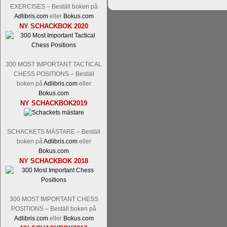
Nakamura-Fabiano Caruana
och
S
EXERCISES – Beställ boken på
revanschera sig efter att inte ha tag
Adlibris.com
eller
Bokus.com
han dock göra denna gång om han int
NY SCHACKBOK 2020
norsk massmedia som inte riktigt förs
nämligen den sistnämnda spelformen so
den spelformen ett steg i rätt riktning.
300 MOST IMPORTANT TACTICAL
CHESS POSITIONS – Beställ
boken på
Adlibris.com
eller
Bokus.com
NY SCHACKBOK2019
SCHACKETS MÄSTARE – Beställ
boken på
Adlibris.com
eller
Bokus.com
Idag börjar Sverigemästarklassen si
NY SCHACKBOK 2018
ronden:
GM Jonny Hector- GM Pon
Hillarp Persson, GM Pia Cramling-I
och öppen så vem helst kan ta hem 
längesedan vi hade ett sådant jämnt
300 MOST IMPORTANT CHESS
kämpar om Sverigemästartiteln. Den 
POSITIONS – Beställ boken på
status, och Tikkanen är säkert mätt på 
Adlibris.com
eller
Bokus.com
FM Erik Malmstig-IM Tommy Ander