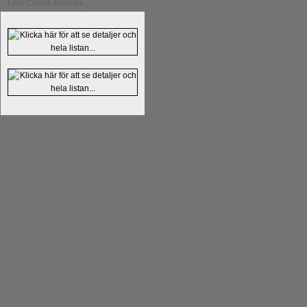
Live Chess Ratings
En av världens genom tiderna starka
Tata Steel-turneringens
hemsida
med
uppnått allt som kan uppnås som scha
varit med om som schackspelare varit
milstolpen i schackhistorien när h
tacksamma och nöjda över alla de par
sina framtida projekt.