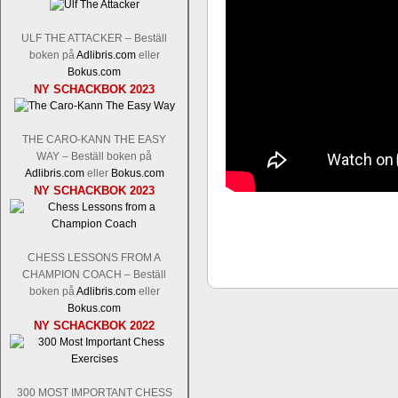
ULF THE ATTACKER – Beställ
boken på
Adlibris.com
eller
Bokus.com
Schacksnack har inlett det nya året
NY SCHACKBOK 2023
Random, där pjäserna slumpas på den
talet och där det på förhand är bestämt
ökar i spelöppningsfasen, medan det 
THE CARO-KANN THE EASY
att man måste kunna och förstå en
WAY – Beställ boken på
högerspalten nedan.
Adlibris.com
eller
Bokus.com
NY SCHACKBOK 2023
CHESS LESSONS FROM A
CHAMPION COACH – Beställ
boken på
Adlibris.com
eller
Bokus.com
NY SCHACKBOK 2022
Den sjunde upplagan av Sinquefield Cu
den starkaste i U.S.A, spelas med 12
Levon Aronian-Maxime Vachier-Lag
300 MOST IMPORTANT CHESS