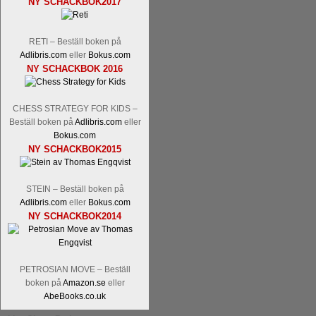
NY SCHACKBOK2017
Tom Rydström-GM Thomas Ernst.
Mi
RETI – Beställ boken på
Adlibris.com
eller
Bokus.com
NY SCHACKBOK 2016
CHESS STRATEGY FOR KIDS –
Beställ boken på
Adlibris.com
eller
Bokus.com
NY SCHACKBOK2015
En svensk schackbok -
Schackets mä
om Ulf Anderssons makalösa bedrifter 
en förfrågan av författarna. Scha
STEIN – Beställ boken på
betänketiden så schack bör klassifice
Adlibris.com
eller
Bokus.com
Frilansjournalisten och schackälska
NY SCHACKBOK2014
boken i ur och skur och den har sänts
djupintervjuer med
Okpu
och
Engqvis
fotografier som de flesta aldrig har set
Uffes angreppspartier med moderna
PETROSIAN MOVE – Beställ
saknats i den svenska schacklitteraturen
boken på
Amazon.se
eller
AbeBooks.co.uk