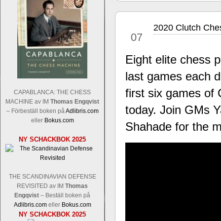
2020 Clutch Ches
jun
07
Eight elite chess 
last games each d
Sverigemästarklassen och övriga gru
Sverigemästartiteln och dessa är i ra
first six games o
CAPABLANCA: THE CHESS
Martin Lokander, GM Tiger Hillarp Pe
MACHINE av IM
Thomas Engqvist
today. Join GMs 
SM-gruppen är i år stark och öppen s
– Förbeställ boken på
Adlibris.com
Hector avgår med segern. I SM-samman
eller
Bokus.com
Shahade for the 
Elit: IM Michael Wiedenkeller, IM
NY SCHACKBOK 2025
Lindberg, FM Joar Östlund, FM Alexa
Östlund som är en starkt utvecklande
THE SCANDINAVIAN DEFENSE
REVISITED av IM
Thomas
Engqvist
– Beställ boken på
Adlibris.com
eller
Bokus.com
NY SCHACKBOK 2025