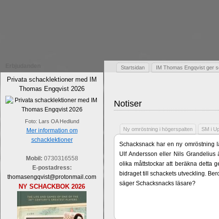
Erbjudanden
Startsidan
IM Thomas Engqvist ger s
Privata schacklektioner med IM
Thomas Engqvist 2026
Notiser
Foto: Lars OA Hedlund
Ny omröstning i högerspalten
SM i U
Mer information om
schacklektioner
Schacksnack har en ny omröstning lä
Ulf Andersson eller Nils Grandelius 
Mobil:
0730316558
olika måttstockar att beräkna detta g
E-postadress:
bidraget till schackets utveckling. B
thomasengqvist@protonmail.com
säger Schacksnacks läsare?
NY SCHACKBOK 2026