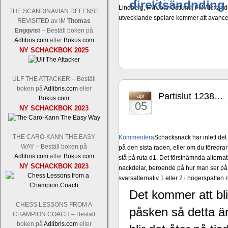
direktsändnding
Lindberg, FM Joar Östlund, FM Alexande
THE SCANDINAVIAN DEFENSE
utvecklande spelare kommer att avancer
REVISITED av IM
Thomas
Engqvist
– Beställ boken på
Adlibris.com
eller
Bokus.com
NY SCHACKBOK 2025
ULF THE ATTACKER – Beställ
boken på
Adlibris.com
eller
Partislut 1238…
apr
Bokus.com
05
NY SCHACKBOK 2023
THE CARO-KANN THE EASY
Kommentera
Schacksnack har inlett de
WAY – Beställ boken på
på den sista raden, eller om du föredra
Adlibris.com
eller
Bokus.com
stå på ruta d1. Det förstnämnda alternati
NY SCHACKBOK 2023
nackdelar, beroende på hur man ser på
svarsalternativ 1 eller 2 i högerspalten
Det kommer att bl
CHESS LESSONS FROM A
påsken så detta är s
CHAMPION COACH – Beställ
boken på
Adlibris.com
eller