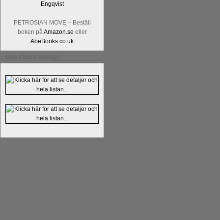
flesta aldrig har sett tidigare. Boken bör
pedagogiska kommentarer och de som vil
PETROSIAN MOVE – Beställ
skrivits....
boken på
Amazon.se
eller
AbeBooks.co.uk
Live Chess Ratings
Läs kommentaren
En av världens genom 
hemsida
meddelat att han avslutat sin 
nu vill ägna sig åt att undervisa schac
Vi som följt Kramniks schackkarriär oc
Spanskt, får vara tacksamma och nöjda ö
framtida projekt.