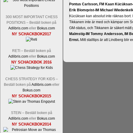
Pontus Carlsson, FM Kaan Kücüksan-G
Erik Blomqvist-IM Michael Wiedenkell
Kücüksan kan absolut inte räknas bort.
300 MOST IMPORTANT CHESS
Tikkanen inte är med och kämpar om Sv
POSITIONS – Beställ boken på
GM-status, och Tikkanen är säkert mätt p
Adlibris.com
eller
Bokus.com
NY SCHACKBOK2017
Malmstig-IM Tommy Andersson, IM B
Ernst.
Mitt stalltips är att Lindberg blir 
RETI – Beställ boken på
Adlibris.com
eller
Bokus.com
NY SCHACKBOK 2016
CHESS STRATEGY FOR KIDS –
Beställ boken på
Adlibris.com
eller
Bokus.com
NY SCHACKBOK2015
Läs de 8 kommentarerna
En svensk sch
bedrifter i schackvärlden. Glenn Ek på S
årtiondena alltmer betraktats som en sp
STEIN – Beställ boken på
är annars spel, vetenskap eller konst.
Adlibris.com
eller
Bokus.com
Engqvist arbetat med boken i ur och skur
NY SCHACKBOK2014
djupintervjuer med
Okpu
och
Engqvist
s