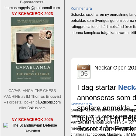
E-postadress:
thomasengqvist@protonmail.com
Kommentera
NY SCHACKBOK 2026
Schacksnack har en ny omröstning längst
betraktas som Sveriges genom tiderna st
ratingprestationer, hårt motstånd över t
i denna komplexa fråga kan svaren ski
Neckar Open 20
apr
05
I dag startar
Neck
CAPABLANCA: THE CHESS
annonseras som de
MACHINE av IM
Thomas Engqvist
– Förbeställ boken på
Adlibris.com
Kommentera
spelare anmälda. 
eller
Bokus.com
Sverigemästarklassen och övriga grupper
ratingordning: GM Platon Galperin, IM I
(foto) och FM Pet
NY SCHACKBOK 2025
Pantzar, IM Hampus Sörensen GM Jonny 
Bacrot från Frankr
men det skulle inte vara osannolikt o
tillfälliga ratingtoppar. Mästar-Elit: 