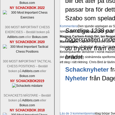
blir det åter på ti
Bokus.com
NY SCHACKBOK 2022
passar bra för dett
Szabo som spelad
Kommentera
Den sjunde upplagan av Sinq
300 MOST IMPORTANT CHESS
Samtliga 1238 part
spelas med 12 deltagare istället för 10.
EXERCISES – Beställ boken på
Magnus Carlsen-Anish Giri, Ian Nep
Adlibris.com
eller
Bokus.com
högerspalten unde
Mamedjarov.
Carlsen är givetvis stor f
NY SCHACKBOK 2020
du trycker fram ett
dagar sedan, på blodigt allvar. Det lä
förödmjukande skriverier i norsk massme
brädet.
det nämligen den sistnämnda spelformen 
300 MOST IMPORTANT TACTICAL
ett steg i rätt riktning. Chris Bird är tävl
CHESS POSITIONS – Beställ
Schacknyheter
fr
boken på
Adlibris.com
eller
Bokus.com
Nyheter
från Dage
NY SCHACKBOK2019
SCHACKETS MÄSTARE – Beställ
boken på
Adlibris.com
eller
Bokus.com
NY SCHACKBOK 2018
Läs de 3 kommentarerna
Idag börjar Sv