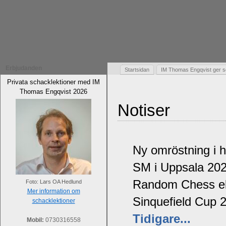
Erbjudanden
Startsidan
IM Thomas Engqvist ger s
Privata schacklektioner med IM
Thomas Engqvist 2026
Notiser
Ny omröstning i 
SM i Uppsala 20
Random Chess ell
Foto: Lars OA Hedlund
Mer information om
Sinquefield Cup 
schacklektioner
Tidigare...
Mobil:
0730316558