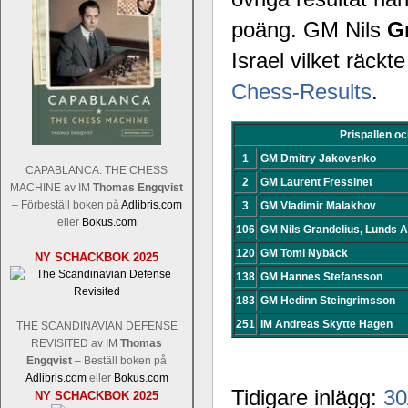
poäng. GM Nils
G
Israel vilket räckte
Chess-Results
.
Prispallen oc
1
GM Dmitry Jakovenko
CAPABLANCA: THE CHESS
2
GM Laurent Fressinet
MACHINE av IM
Thomas Engqvist
– Förbeställ boken på
Adlibris.com
3
GM Vladimir Malakhov
eller
Bokus.com
106
GM Nils Grandelius, Lunds 
120
GM Tomi Nybäck
NY SCHACKBOK 2025
138
GM Hannes Stefansson
183
GM Hedinn Steingrimsson
251
IM Andreas Skytte Hagen
THE SCANDINAVIAN DEFENSE
REVISITED av IM
Thomas
Engqvist
– Beställ boken på
Adlibris.com
eller
Bokus.com
Tidigare inlägg:
30
NY SCHACKBOK 2025