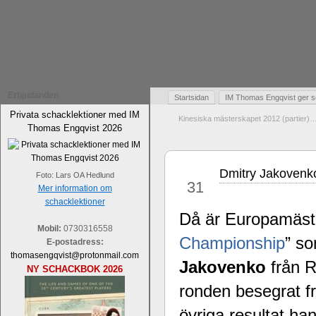
Erbjudanden
Startsidan
IM Thomas Engqvist ger s
Privata schacklektioner med IM
Kinesiska mästerskapet 2012 (partier)
Thomas Engqvist 2026
Dmitry Jakovenk
mar
Foto: Lars OA Hedlund
31
Mer information om
schacklektioner
Då är Europamästa
Mobil:
0730316558
Championship
” so
E-postadress:
thomasengqvist@protonmail.com
Jakovenko
från R
NY SCHACKBOK 2026
ronden besegrat 
övriga resultat ha