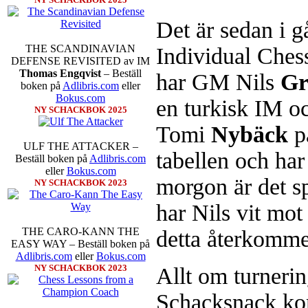
Det är sedan i 
THE SCANDINAVIAN
Individual Che
DEFENSE REVISITED av IM
Thomas Engqvist
– Beställ
har GM Nils
Gr
boken på
Adlibris.com
eller
Bokus.com
en turkisk IM o
NY SCHACKBOK 2025
Tomi
Nybäck
på
ULF THE ATTACKER –
tabellen och har 
Beställ boken på
Adlibris.com
eller
Bokus.com
morgon är det sp
NY SCHACKBOK 2023
har Nils vit m
THE CARO-KANN THE
detta återkomme
EASY WAY – Beställ boken på
Adlibris.com
eller
Bokus.com
NY SCHACKBOK 2023
Allt om turneri
Schacksnack kom