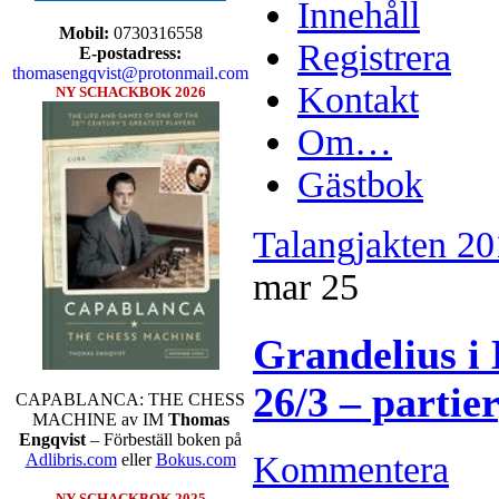
Innehåll
Mobil:
0730316558
Registrera
E-postadress:
thomasengqvist@protonmail.com
Kontakt
NY SCHACKBOK 2026
Om…
Gästbok
Talangjakten 
mar
25
Grandelius i 
26/3 – parti
CAPABLANCA: THE CHESS
MACHINE av IM
Thomas
Engqvist
– Förbeställ boken på
Kommentera
Adlibris.com
eller
Bokus.com
NY SCHACKBOK 2025