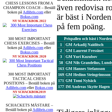
CHESS LESSONS FROM A
även redovisa ro
CHAMPION COACH – Beställ
boken på
Adlibris.com
eller
är bäst i Norden
Bokus.com
NY SCHACKBOK 2022
på fem poäng.
Prispallen och bäst i Norden 
300 MOST IMPORTANT
CHESS EXERCISES – Beställ
1
GM Arkadij Naiditsch
boken på
Adlibris.com
eller
2
GM Laurent Fressinet
Bokus.com
3
GM Yuri Kuzubov
NY SCHACKBOK 2020
58
GM Nils Grandelius, Lund
163
GM Hannes Stefansson
300 MOST IMPORTANT
169
GM Hedinn Steingrimsson
TACTICAL CHESS
171
GM Tomi Nybäck
POSITIONS – Beställ boken på
177
IM Andreas Skytte Hagen
Adlibris.com
eller
Bokus.com
NY SCHACKBOK2019
SCHACKETS MÄSTARE –
Beställ boken på
Adlibris.com