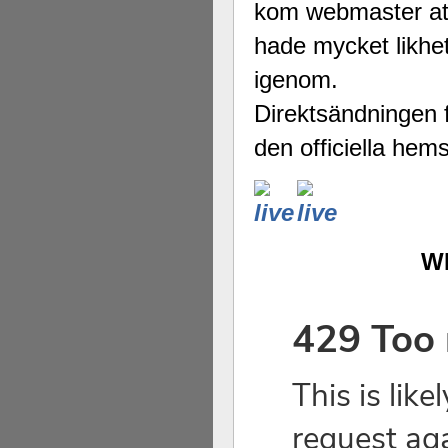
kom webmaster att 
hade mycket likhet
igenom.
Direktsändningen f
den officiella hem
WI