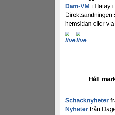
Dam-VM
i Hatay i
Direktsändningen s
hemsidan eller v
Håll mark
Schacknyheter
fr
Nyheter
från Dage