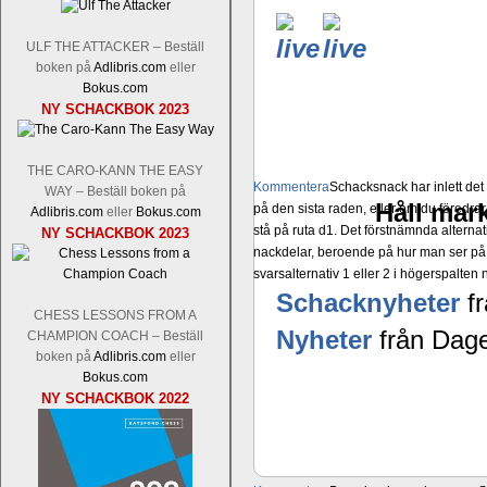
ULF THE ATTACKER – Beställ
boken på
Adlibris.com
eller
Bokus.com
NY SCHACKBOK 2023
THE CARO-KANN THE EASY
Kommentera
Schacksnack har inlett de
WAY – Beställ boken på
Håll mark
på den sista raden, eller om du föredra
Adlibris.com
eller
Bokus.com
stå på ruta d1. Det förstnämnda alternati
NY SCHACKBOK 2023
nackdelar, beroende på hur man ser på
svarsalternativ 1 eller 2 i högerspalten
Schacknyheter
fr
CHESS LESSONS FROM A
Nyheter
från Dage
CHAMPION COACH – Beställ
boken på
Adlibris.com
eller
Bokus.com
NY SCHACKBOK 2022