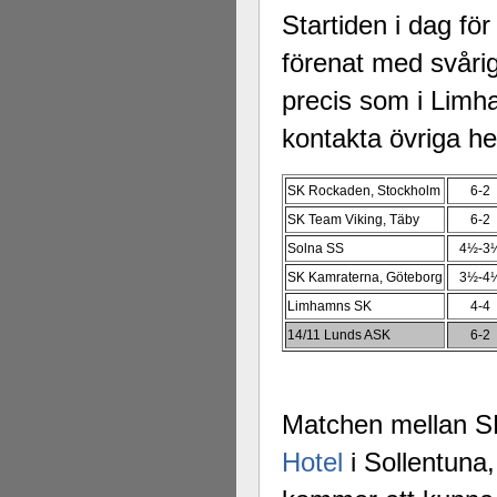
Startiden i dag för
förenat med svårig
precis som i Lim
kontakta övriga h
SK Rockaden, Stockholm
6-2
SK Team Viking, Täby
6-2
Solna SS
4½-3
SK Kamraterna, Göteborg
3½-4
Limhamns SK
4-4
14/11 Lunds ASK
6-2
Matchen mellan SK
Hotel
i Sollentuna