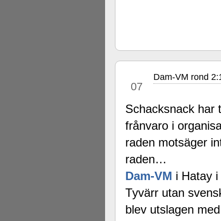
Dam-VM rond 2:1 
dec
07
Schacksnack har t
frånvaro i organi
raden motsäger in
raden…
Dam-VM
i Hatay i
Tyvärr utan sven
blev utslagen me