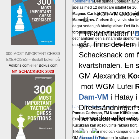
Kommentera
Den sjunde upplagan av Sinq
spelas med 12 deltagare istället för 10.
Dam-VM 2010 (di
Magnus Carlsen-Anish Giri, Ian Nep
dec
11
Mamedjarov.
Carlsen är givetvis stor f
dagar sedan, på blodigt allvar. Det lä
I 16-delsfinalen i
förödmjukande skriverier i norsk massme
det nämligen den sistnämnda spelformen 
går, finns det fem
ett steg i rätt riktning. Chris Bird är tävl
Schacksnack om fyr
300 MOST IMPORTANT CHESS
EXERCISES – Beställ boken på
kvartsfinalen. En 
Adlibris.com
eller
Bokus.com
NY SCHACKBOK 2020
GM Alexandra
Ko
mot WGM Lufei
Dam-VM
i Hatay i
Direktsändningen s
Läs de 3 kommentarerna
Idag börjar Sv
Pontus Carlsson, FM Kaan Kücüksan-G
hemsidan eller v
Erik Blomqvist-IM Michael Wiedenkell
Kücüksan kan absolut inte räknas bort.
Tikkanen inte är med och kämpar om Sv
GM-status, och Tikkanen är säkert mätt p