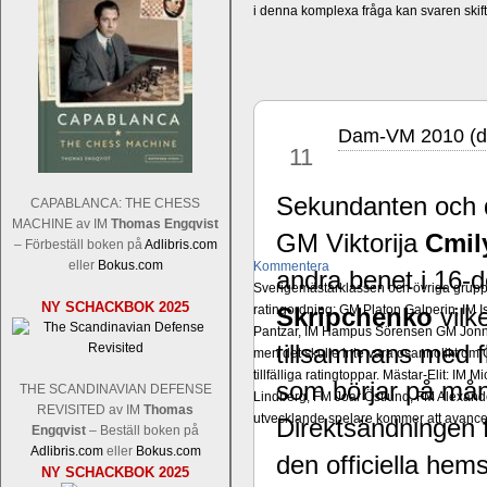
i denna komplexa fråga kan svaren ski
Dam-VM 2010 (di
dec
11
Sekundanten och 
CAPABLANCA: THE CHESS
MACHINE av IM
Thomas Engqvist
GM Viktorija
Cmil
– Förbeställ boken på
Adlibris.com
eller
Bokus.com
Kommentera
andra benet i 16-d
Sverigemästarklassen och övriga grupper
NY SCHACKBOK 2025
ratingordning: GM Platon Galperin, IM I
Skripchenko
vilk
Pantzar, IM Hampus Sörensen GM Jonny 
tillsammans med fl
men det skulle inte vara osannolikt o
tillfälliga ratingtoppar. Mästar-Elit: 
som börjar på må
THE SCANDINAVIAN DEFENSE
Lindberg, FM Joar Östlund, FM Alexande
REVISITED av IM
Thomas
utvecklande spelare kommer att avancer
Direktsändningen f
Engqvist
– Beställ boken på
Adlibris.com
eller
Bokus.com
den officiella hem
NY SCHACKBOK 2025