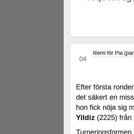
Remi för Pia (par
dec
04
Efter första ronde
det säkert en mis
hon fick nöja sig
Yildiz
(2225)
från 
Turneringsformen ä