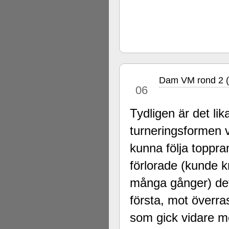
Dam VM rond 2 (
dec
06
Tydligen är det lik
turneringsformen v
kunna följa topp
förlorade (kunde k
många gånger) det 
första, mot över
som gick vidare m