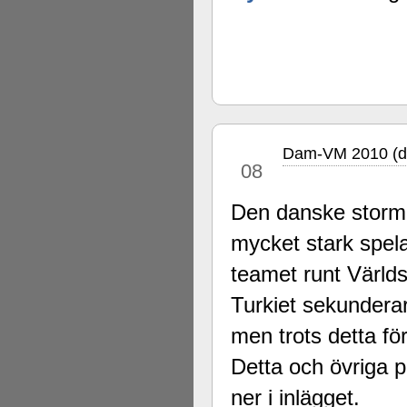
Dam-VM 2010 (di
dec
08
Den danske storm
mycket stark spel
teamet runt Värld
Turkiet sekundera
men trots detta fö
Detta och övriga p
ner i inlägget.