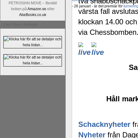
två snabbschackpar
Kommentera
Alingsås Schacksällskap fyl
PETROSIAN MOVE – Beställ
- 26 januari - är det premiär för
turneri
boken på
Amazon.se
eller
värsta fall avslut
AbeBooks.co.uk
klockan 14.00 och 
Live Chess Ratings
via Chessbomben
Sa
Håll mark
Schacknyheter
fr
Nyheter
från Dage