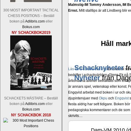
Malmstig-IM Tommy Andersson, IM B
300 MOST IMPORTANT TACTICAL
Ernst.
Mitt stalltips är att Lindberg blir 
CHESS POSITIONS – Beställ
boken på
Adlibris.com
eller
Bokus.com
NY SCHACKBOK2019
Håll mark
Schacknyheter
fr
Läs de 8 kommentarerna
En svensk sch
bedrifter i schackvärlden. Glenn Ek på S
Nyheter
från Dage
årtiondena alltmer betraktats som en sp
är annars spel, vetenskap eller konst.
Engqvist arbetat med boken i ur och skur
djupintervjuer med
Okpu
och
Engqvist
s
SCHACKETS MÄSTARE – Beställ
boken på
Adlibris.com
eller
flesta aldrig har sett tidigare. Boken bör
Bokus.com
pedagogiska kommentarer och de som vil
NY SCHACKBOK 2018
skrivits....
Dam-VM 2010 (di
dec