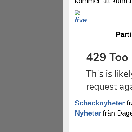
kommer att kunna f
Part
Schacknyheter
fr
Nyheter
från Dage