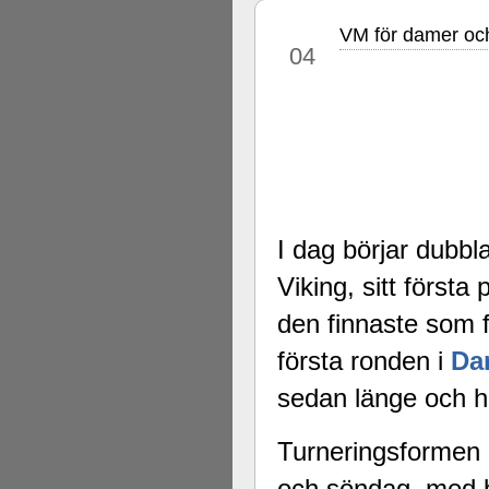
VM för damer och
dec
04
I dag börjar dub
Viking, sitt första
den finnaste som f
första ronden i
Da
sedan länge och 
Turneringsformen ä
och söndag, med b