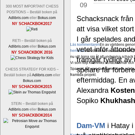
09
300 MOST IMPORTANT CHESS
POSITIONS – Beställ boken på
Schacksnack från
Adlibris.com
eller
Bokus.com
NY SCHACKBOK2017
att visa vilket sto
I går spelades andr
RETI – Beställ boken på
Läs kommentaren
En av världens genom 
Adlibris.com
eller
Bokus.com
vetet inför åttonde
hemsida
meddelat att han avslutat sin 
NY SCHACKBOK 2016
nu vill ägna sig åt att undervisa schac
framgår tydligt av
Vi som följt Kramniks schackkarriär oc
spelare får förbere
Spanskt, får vara tacksamma och nöjda ö
CHESS STRATEGY FOR KIDS –
framtida projekt.
Beställ boken på
Adlibris.com
eller
eftermiddag. En 
Bokus.com
NY SCHACKBOK2015
Alexandra
Kosten
Sopiko
Khukhashv
STEIN – Beställ boken på
Adlibris.com
eller
Bokus.com
NY SCHACKBOK2014
Dam-VM
i Hatay i