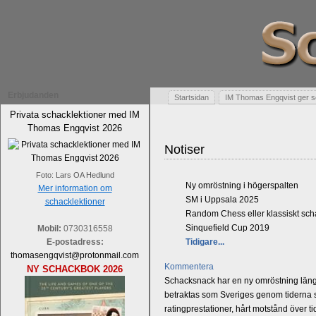
Erbjudanden
Startsidan
IM Thomas Engqvist ger s
Privata schacklektioner med IM
Thomas Engqvist 2026
Notiser
Foto: Lars OA Hedlund
Ny omröstning i högerspalten
Mer information om
SM i Uppsala 2025
schacklektioner
Random Chess eller klassiskt sc
Sinquefield Cup 2019
Mobil:
0730316558
E-postadress:
Tidigare...
thomasengqvist@protonmail.com
Kommentera
NY SCHACKBOK 2026
Schacksnack har en ny omröstning längst
betraktas som Sveriges genom tiderna st
ratingprestationer, hårt motstånd över t