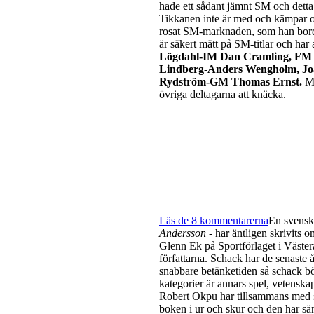
hade ett sådant jämnt SM och dett
Tikkanen inte är med och kämpar o
rosat SM-marknaden, som han bord
är säkert mätt på SM-titlar och har 
Lögdahl-IM Dan Cramling, FM 
Lindberg-Anders Wengholm, J
Rydström-GM Thomas Ernst.
Mi
övriga deltagarna att knäcka.
Läs de 8 kommentarerna
En svensk
Andersson
- har äntligen skrivits 
Glenn Ek på Sportförlaget i Västerå
författarna. Schack har de senaste 
snabbare betänketiden så schack bör
kategorier är annars spel, vetenska
Robert Okpu har tillsammans med 
boken i ur och skur och den har sänt