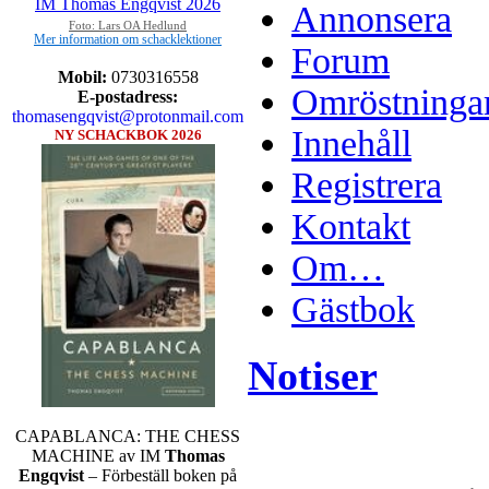
Annonsera
Foto: Lars OA Hedlund
Mer information om schacklektioner
Forum
Mobil:
0730316558
Omröstninga
E-postadress:
thomasengqvist@protonmail.com
Innehåll
NY SCHACKBOK 2026
Registrera
Kontakt
Om…
Gästbok
Notiser
CAPABLANCA: THE CHESS
MACHINE av IM
Thomas
Engqvist
– Förbeställ boken på