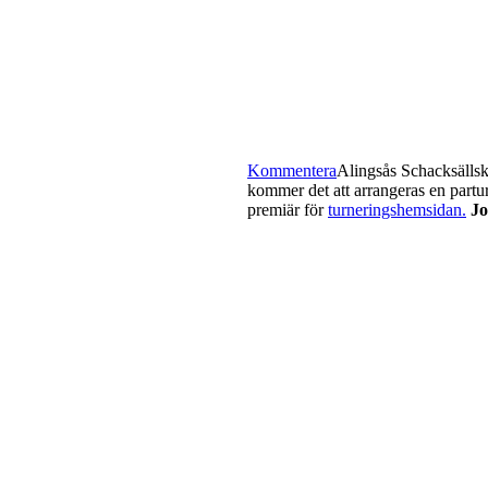
Kommentera
Alingsås Schacksällska
kommer det att arrangeras en partur
premiär för
turneringshemsidan.
Jo