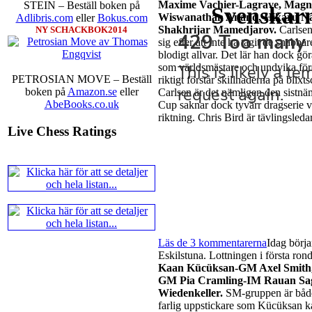
Maxime Vachier-Lagrave, Magnu
STEIN – Beställ boken på
Svenskarn
Wiswanathan Anand, Hikaru N
Adlibris.com
eller
Bokus.com
Shakhrijar Mamedjarov.
Carlsen
NY SCHACKBOK2014
sig efter att inte ha tagit de snabb
blodigt allvar. Det lär han dock gö
som världsmästare och undvika för
PETROSIAN MOVE – Beställ
riktigt förstår skillnaderna på blix
boken på
Amazon.se
eller
Carlsen är det nämligen den sistnä
AbeBooks.co.uk
Cup saknar dock tyvärr dragserie vil
riktning. Chris Bird är tävlingsleda
Live Chess Ratings
Läs de 3 kommentarerna
Idag börja
Eskilstuna. Lottningen i första ron
Kaan Kücüksan-GM Axel Smith, 
GM Pia Cramling-IM Rauan Sag
Wiedenkeller.
SM-gruppen är både 
farlig uppstickare som Kücüksan ka