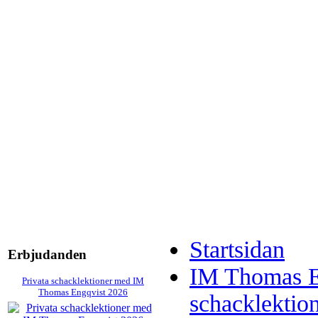
Startsidan
Erbjudanden
IM Thomas E
Privata schacklektioner med IM
Thomas Engqvist 2026
schacklektio