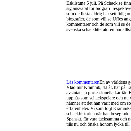
Eskilstuna 5 juli. På Schack.se fi
sig ansvarat för biografi- respektiv
som de flesta aldrig har sett tidigare
biografier, de som vill se Uffes a
kommentarer och de som vill se de
svenska schacklitteraturen har alltså 
Läs kommentaren
En av världens g
Vladimir Kramnik, 43 år, har på Ta
avslutat sin professionella karriär
uppnås som schackspelare och nu vi
nämner att det han varit med om so
erfarenheter. Vi som följt Kramniks
schackhistorien när han besegrade
Spanskt, får vara tacksamma och nö
tills nu och önska honom lycka till