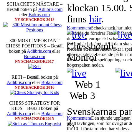
SCHACKETS MÄSTARE –
klockan 15.00. 
Beställ boken på
Adlibris.com
eller
Bokus.com
finns
här
.
NY SCHACKBOK 2018
Kommentera
Schacksnack har inlet
huruvida du föredrar Fischer Rando
du föredrar europeiskt schack som d
300 MOST IMPORTANT
Chessbom
förhand är bestämt att vit dam ska 
CHESS POSITIONS – Beställ
fördelen att kreativiteten ökar i sp
boken på
Adlibris.com
eller
Monroi
eller nackdelar, beroende på hur m
Bokus.com
förstå en mängd spelöppningar och v
NY SCHACKBOK2017
högerspalten nedan.
RETI – Beställ boken på
Web 
Adlibris.com
eller
Bokus.com
NY SCHACKBOK 2016
Web 3
CHESS STRATEGY FOR
KIDS – Beställ boken på
Svenskarnas par
Adlibris.com
eller
Bokus.com
Kommentera
Den sjunde upplagan a
NY SCHACKBOK2015
3,
är att tävlingen, som för övrigt är 
för 10. I första ronden har vi dess