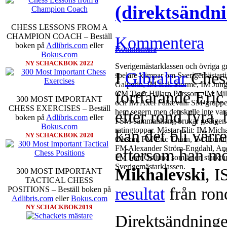
(direktsändn
CHESS LESSONS FROM A
CHAMPION COACH – Beställ
Kommentera
boken på
Adlibris.com
eller
Kommentera
Bokus.com
NY SCHACKBOK 2022
Sverigemästarklassen och övriga gru
I
Gibraltar
Chess
spelare kämpar om Sverigemästartit
Galperin, IM Isak Storme, IM Jun
fortfarande Eri
GM Tiger Hillarp Persson., IM M
300 MOST IMPORTANT
och IM Axel Falkevall. SM-gruppen 
CHESS EXERCISES – Beställ
efter rond fyra,
hem segern men det skulle inte v
boken på
Adlibris.com
eller
I SM-sammanhang brukar gedigen er
Bokus.com
ratingtoppar. Mästar-Elit: IM Mic
kan det bli värr
NY SCHACKBOK 2020
Olsson, FM Eric Thörn, IM Tommy
FM Alexander Ström-Engdahl, Andre
eftersom han m
FM Joar Östlund som är en starkt u
Sverigemästarklassen.
Mikhalevski
, 
300 MOST IMPORTANT
TACTICAL CHESS
resultat
från ron
POSITIONS – Beställ boken på
Adlibris.com
eller
Bokus.com
NY SCHACKBOK2019
Direktsändningen