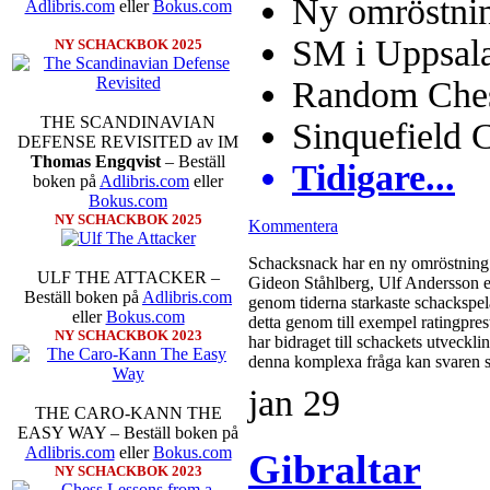
Ny omröstnin
Adlibris.com
eller
Bokus.com
SM i Uppsal
NY SCHACKBOK 2025
Random Chess
THE SCANDINAVIAN
Sinquefield 
DEFENSE REVISITED av IM
Thomas Engqvist
– Beställ
Tidigare...
boken på
Adlibris.com
eller
Bokus.com
NY SCHACKBOK 2025
Kommentera
Schacksnack har en ny omröstning 
ULF THE ATTACKER –
Gideon Ståhlberg, Ulf Andersson el
Beställ boken på
Adlibris.com
genom tiderna starkaste schackspela
eller
Bokus.com
detta genom till exempel ratingpres
NY SCHACKBOK 2023
har bidraget till schackets utveckl
denna komplexa fråga kan svaren s
jan
29
THE CARO-KANN THE
EASY WAY – Beställ boken på
Adlibris.com
eller
Bokus.com
Gibraltar
NY SCHACKBOK 2023