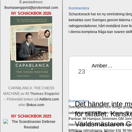
E-postadress:
thomasengqvist@protonmail.com
Kommentera
NY SCHACKBOK 2026
Schacksnack har en ny omröstning längst
betraktas som Sveriges genom tiderna st
ratingprestationer, hårt motstånd över t
i denna komplexa fråga kan svaren ski
Amber…
mar
23
CAPABLANCA: THE CHESS
MACHINE av IM
Thomas Engqvist
– Förbeställ boken på
Adlibris.com
Kommentera
Det händer inte my
eller
Bokus.com
Sverigemästarklassen och övriga grupper
för tillfället. Ka
ratingordning: GM Platon Galperin, IM I
NY SCHACKBOK 2025
Pantzar, IM Hampus Sörensen GM Jonny 
Världsmästaren 
men det skulle inte vara osannolikt o
tillfälliga ratingtoppar. Mästar-Elit: 