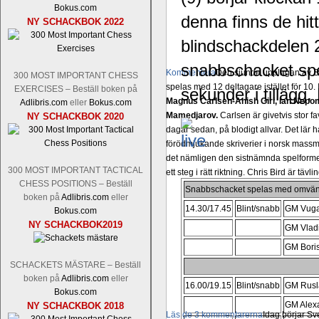
Bokus.com
denna finns de hitt
NY SCHACKBOK 2022
blindschackdelen 
snabbschacket spe
Kommentera
Den sjunde upplagan av Sinq
300 MOST IMPORTANT CHESS
spelas med 12 deltagare istället för 10.
EXERCISES – Beställ boken på
sekunder i tillägg.
Magnus Carlsen-Anish Giri, Ian Nep
Adlibris.com
eller
Bokus.com
Mamedjarov.
Carlsen är givetvis stor f
NY SCHACKBOK 2020
dagar sedan, på blodigt allvar. Det lä
förödmjukande skriverier i norsk massme
det nämligen den sistnämnda spelformen 
300 MOST IMPORTANT TACTICAL
ett steg i rätt riktning. Chris Bird är tävl
CHESS POSITIONS – Beställ
Snabbschacket spelas med omvänd
boken på
Adlibris.com
eller
14.30/17.45
Blint/snabb
GM Vuga
Bokus.com
NY SCHACKBOK2019
GM Vladi
GM Boris
SCHACKETS MÄSTARE – Beställ
boken på
Adlibris.com
eller
16.00/19.15
Blint/snabb
GM Rusl
Bokus.com
GM Alex
NY SCHACKBOK 2018
Läs de 3 kommentarerna
Idag börjar Sv