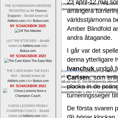
23 april-12 maj so
Lindberg, FM Joar Östlund, FM Alexande
THE SCANDINAVIAN DEFENSE
arrangera turnerin
utvecklande spelare kommer att avancer
REVISITED av IM
Thomas
Engqvist
– Beställ boken på
världsstjärnorna be
Adlibris.com
eller
Bokus.com
NY SCHACKBOK 2025
Amber Blindfold 
andra åtagande.
ULF THE ATTACKER – Beställ
boken på
Adlibris.com
eller
I går var det spell
Bokus.com
NY SCHACKBOK 2023
denna ytterligare 
Ivanchuk
undgå fö
THE CARO-KANN THE EASY
Kommentera
Schacksnack har inlett de
Carlsen
, som enli
WAY – Beställ boken på
på den sista raden, eller om du föredra
Adlibris.com
eller
Bokus.com
stå på ruta d1. Det förstnämnda alternati
plocka in de poän
NY SCHACKBOK 2023
nackdelar, beroende på hur man ser på
svarsalternativ 1 eller 2 i högerspalten
turneringsseger til
CHESS LESSONS FROM A
De första svaren 
CHAMPION COACH – Beställ
(9) börjar klockan
boken på
Adlibris.com
eller