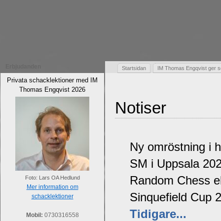
Erbjudanden
Startsidan
IM Thomas Engqvist ger s
Privata schacklektioner med IM
Thomas Engqvist 2026
Notiser
Ny omröstning i 
SM i Uppsala 20
Random Chess ell
Foto: Lars OA Hedlund
Mer information om
Sinquefield Cup 
schacklektioner
Tidigare...
Mobil:
0730316558