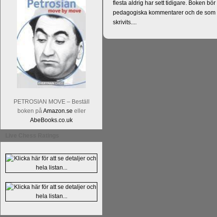
flesta aldrig har sett tidigare. Boken bör
pedagogiska kommentarer och de som vil
skrivits....
PETROSIAN MOVE – Beställ
boken på
Amazon.se
eller
Läs kommentaren
En av världens genom 
AbeBooks.co.uk
hemsida
meddelat att han avslutat sin 
Live Chess Ratings
nu vill ägna sig åt att undervisa schac
Vi som följt Kramniks schackkarriär oc
Spanskt, får vara tacksamma och nöjda ö
framtida projekt.