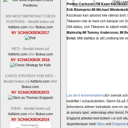
GM Lein
Pontus Carlsson, FM Kaan Kücüksan-G
Erik Blomqvist-IM Michael Wiedenkell
Kücüksan kan absolut inte räknas bort.
300 MOST IMPORTANT CHESS
Tikkanen inte är med och kämpar om Sv
POSITIONS – Beställ boken på
GM-status, och Tikkanen är säkert mätt p
Adlibris.com
eller
Bokus.com
NY SCHACKBOK2017
Malmstig-IM Tommy Andersson, IM B
Ernst.
Mitt stalltips är att Lindberg blir 
RETI – Beställ boken på
Adlibris.com
eller
Bokus.com
NY SCHACKBOK 2016
CHESS STRATEGY FOR KIDS –
Beställ boken på
Adlibris.com
eller
Bokus.com
NY SCHACKBOK2015
Läs de 8 kommentarerna
En svensk sch
bedrifter i schackvärlden. Glenn Ek på S
årtiondena alltmer betraktats som en sp
STEIN – Beställ boken på
är annars spel, vetenskap eller konst.
Adlibris.com
eller
Bokus.com
Engqvist arbetat med boken i ur och skur
NY SCHACKBOK2014
djupintervjuer med
Okpu
och
Engqvist
s