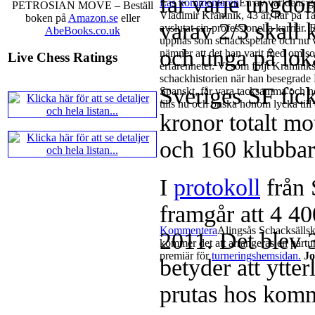
får varje ungdo
Läs kommentaren
En av världens g
PETROSIAN MOVE – Beställ
Vladimir Kramnik, 43 år, har på Ta
boken på
Amazon.se
eller
varav 2/3 skall
avslutat sin professionella karriär
AbeBooks.co.uk
uppnås som schackspelare och nu vi
och unga på lokal
nämner att det han varit med om so
Live Chess Ratings
erfarenheter. Vi som följt Kramniks
schackhistorien när han besegrade
Sveriges SF fick
Spanskt, får vara tacksamma och nö
tills nu och önska honom lycka till
kronor totalt m
och 160 klubbar
I
protokoll
från 
framgår att 4 40
Kommentera
Alingsås Schacksällska
2011. Det blev 
kommer det att arrangeras en partur
premiär för
turneringshemsidan.
Jo
betyder att ytte
prutas hos komm