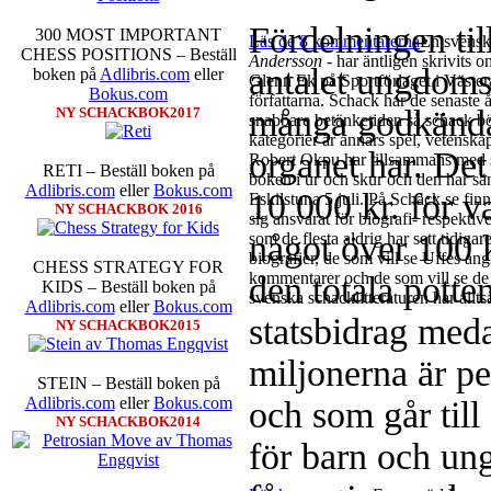
Fördelningen til
300 MOST IMPORTANT
Läs de 8 kommentarerna
En svensk
CHESS POSITIONS – Beställ
Andersson
- har äntligen skrivits 
antalet ungdom
boken på
Adlibris.com
eller
Glenn Ek på Sportförlaget i Västerå
Bokus.com
författarna. Schack har de senaste 
många godkända
NY SCHACKBOK2017
snabbare betänketiden så schack bör
kategorier är annars spel, vetenska
organet har. Det
Robert Okpu har tillsammans med 
RETI – Beställ boken på
boken i ur och skur och den har sänt
Adlibris.com
eller
Bokus.com
10 000 kr. för v
Eskilstuna 5 juli. På Schack.se fi
NY SCHACKBOK 2016
sig ansvarat för biografi- respektiv
något över 100 
som de flesta aldrig har sett tidigare
biografier, de som vill se Uffes a
CHESS STRATEGY FOR
kommentarer och de som vill se de
den totala potte
KIDS – Beställ boken på
svenska schacklitteraturen har alltså 
Adlibris.com
eller
Bokus.com
statsbidrag med
NY SCHACKBOK2015
miljonerna är p
STEIN – Beställ boken på
Adlibris.com
eller
Bokus.com
och som går till
NY SCHACKBOK2014
för barn och unga