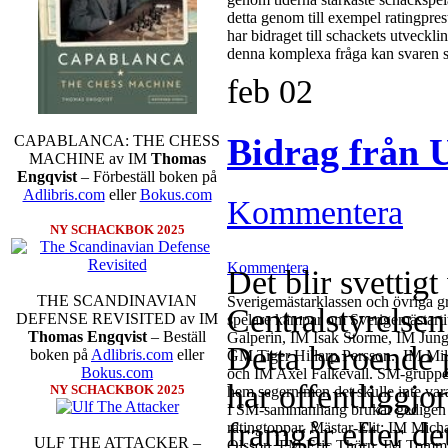
detta genom till exempel ratingpres
har bidraget till schackets utveckl
denna komplexa fråga kan svaren s
feb
02
Bidrag från
CAPABLANCA: THE CHESS
MACHINE av IM
Thomas
Engqvist
– Förbeställ boken på
Adlibris.com
eller
Bokus.com
Kommentera
NY SCHACKBOK 2025
Kommentera
Det blir svettig
THE SCANDINAVIAN
Sverigemästarklassen och övriga gru
Centralstyrelsen
DEFENSE REVISITED av IM
spelare kämpar om Sverigemästartit
Thomas Engqvist
– Beställ
Galperin, IM Isak Storme, IM Jun
Detta beroende 
boken på
Adlibris.com
eller
GM Tiger Hillarp Persson., IM M
Bokus.com
och IM Axel Falkevall. SM-gruppen 
har offentliggjo
NY SCHACKBOK 2025
hem segern men det skulle inte v
I SM-sammanhang brukar gedigen er
framgår efter det
ratingtoppar. Mästar-Elit: IM Mic
ULF THE ATTACKER –
Olsson, FM Eric Thörn, IM Tommy