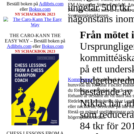
Beställ boken på
Adlibris.com
ungefär 500 tkr.
FM Alexander Ström-Engdahl, Andre
eller
Bokus.com
FM Joar Östlund som är en starkt u
NY SCHACKBOK 2023
Sverigemästarklassen.
någonstans inom
Från mötet 
THE CARO-KANN THE
EASY WAY – Beställ boken på
Ursprungligen
Adlibris.com
eller
Bokus.com
NY SCHACKBOK 2023
kommittéäska
på ett unders
budgetbered
Kommentera
Schacksnack har inlet
huruvida du föredrar Fischer Rando
bestående av 
du föredrar europeiskt schack som d
förhand är bestämt att vit dam ska 
Niklas har ar
fördelen att kreativiteten ökar i sp
eller nackdelar, beroende på hur m
som reducerat
förstå en mängd spelöppningar och v
högerspalten nedan.
84 tkr för 20
CHESS LESSONS FROM A