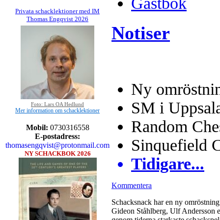
Gästbok
Privata schacklektioner med IM
Thomas Engqvist 2026
Notiser
Ny omröstnin
SM i Uppsal
Foto: Lars OA Hedlund
Mer information om schacklektioner
Random Chess
Mobil:
0730316558
E-postadress:
Sinquefield 
thomasengqvist@protonmail.com
NY SCHACKBOK 2026
Tidigare...
Kommentera
Schacksnack har en ny omröstning 
Gideon Ståhlberg, Ulf Andersson el
genom tiderna starkaste schackspela