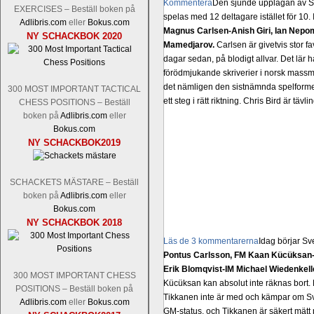
Kommentera
Den sjunde upplagan av Sinq
EXERCISES – Beställ boken på
spelas med 12 deltagare istället för 10.
Adlibris.com
eller
Bokus.com
Magnus Carlsen-Anish Giri, Ian Nep
NY SCHACKBOK 2020
Mamedjarov.
Carlsen är givetvis stor f
dagar sedan, på blodigt allvar. Det lä
förödmjukande skriverier i norsk massme
det nämligen den sistnämnda spelformen 
300 MOST IMPORTANT TACTICAL
ett steg i rätt riktning. Chris Bird är tävl
CHESS POSITIONS – Beställ
boken på
Adlibris.com
eller
Bokus.com
NY SCHACKBOK2019
SCHACKETS MÄSTARE – Beställ
boken på
Adlibris.com
eller
Bokus.com
NY SCHACKBOK 2018
Läs de 3 kommentarerna
Idag börjar Sv
Pontus Carlsson, FM Kaan Kücüksan-G
Erik Blomqvist-IM Michael Wiedenkell
300 MOST IMPORTANT CHESS
Kücüksan kan absolut inte räknas bort.
POSITIONS – Beställ boken på
Tikkanen inte är med och kämpar om Sv
Adlibris.com
eller
Bokus.com
GM-status, och Tikkanen är säkert mätt p