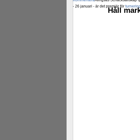
Kommentera
Alingsås Schacksällskap fyl
- 26 januari - är det premiär för
turneri
Håll mark