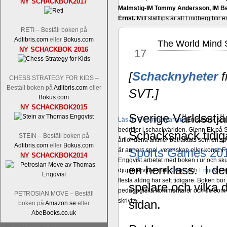
NY SCHACKBOK2017
Malmstig-IM Tommy Andersson, IM B
Ernst.
Mitt stalltips är att Lindberg blir 
RETI – Beställ boken på
Adlibris.com
eller
Bokus.com
The World Mind 
dec
NY SCHACKBOK 2016
17
[
Schacknyheter
f
CHESS STRATEGY FOR KIDS –
Beställ boken på
Adlibris.com
eller
SVT.]
Bokus.com
NY SCHACKBOK2015
Sverige Världsstj
Läs de 8 kommentarerna
En svensk sch
bedrifter i schackvärlden. Glenn Ek på S
Schacksnack tidiga
STEIN – Beställ boken på
årtiondena alltmer betraktats som en sp
Adlibris.com
eller
Bokus.com
Sports Games 20
är annars spel, vetenskap eller konst.
NY SCHACKBOK2014
Engqvist arbetat med boken i ur och skur
en herrklass. I de
djupintervjuer med
Okpu
och
Engqvist
s
flesta aldrig har sett tidigare. Boken bör
spelare och vilka 
pedagogiska kommentarer och de som vil
PETROSIAN MOVE – Beställ
skrivits....
sidan.
boken på
Amazon.se
eller
AbeBooks.co.uk