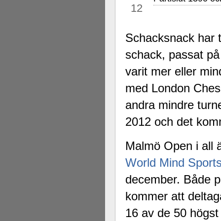
12
Schacksnack har tag
schack, passat på 
varit mer eller min
med London Chess 
andra mindre turn
2012 och det komme
Malmö Open i all 
World Mind Sport
december. Både på
kommer att delta
16 av de 50 högst 