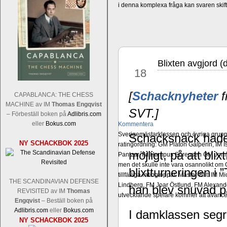
i denna komplexa fråga kan svaren ski
Blixten avgjord (
dec
18
[
Schacknyheter
f
CAPABLANCA: THE CHESS
MACHINE av IM
Thomas Engqvist
SVT.]
– Förbeställ boken på
Adlibris.com
eller
Bokus.com
Kommentera
Sverigemästarklassen och övriga grupper
Schacksnack hade 
NY SCHACKBOK 2025
ratingordning: GM Platon Galperin, IM I
möjligt, på att bl
Pantzar, IM Hampus Sörensen GM Jonny 
men det skulle inte vara osannolikt o
blixtturneringen i
tillfälliga ratingtoppar. Mästar-Elit: 
THE SCANDINAVIAN DEFENSE
Lindberg, FM Joar Östlund, FM Alexande
han blev snuvad 
REVISITED av IM
Thomas
utvecklande spelare kommer att avancer
Engqvist
– Beställ boken på
Adlibris.com
eller
Bokus.com
I damklassen se
NY SCHACKBOK 2025