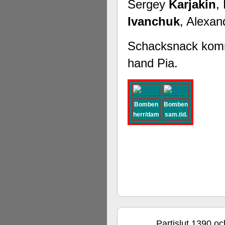
Sergey
Karjakin
,
Ivanchuk
, Alexa
Schacksnack kommer
hand Pia.
Bomben
Bomben
herr/dam
sam.tid.
Partislut 1390 oc
dec