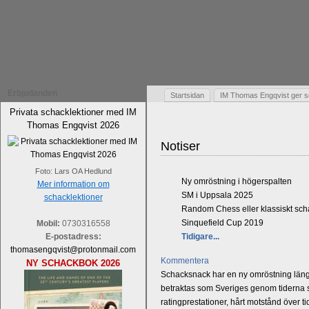
Erbjudanden
Startsidan
IM Thomas Engqvist ger s
Privata schacklektioner med IM
Thomas Engqvist 2026
Notiser
Foto: Lars OA Hedlund
Ny omröstning i högerspalten
Mer information om
SM i Uppsala 2025
schacklektioner
Random Chess eller klassiskt sc
Sinquefield Cup 2019
Mobil:
0730316558
E-postadress:
Tidigare...
thomasengqvist@protonmail.com
Kommentera
NY SCHACKBOK 2026
Schacksnack har en ny omröstning längst
betraktas som Sveriges genom tiderna st
ratingprestationer, hårt motstånd över t