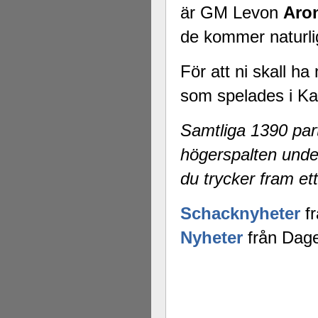
är GM Levon
Aro
de kommer naturli
För att ni skall ha
som spelades i Ka
Samtliga 1390 part
högerspalten unde
du trycker fram ett
Schacknyheter
fr
Nyheter
från Dage