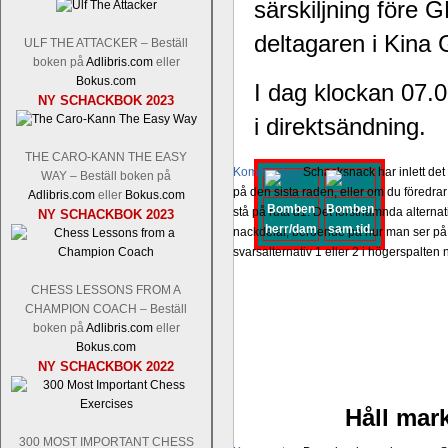
särskiljning före
deltagaren i Kina
ULF THE ATTACKER – Beställ
boken på
Adlibris.com
eller
Bokus.com
I dag klockan 07.0
NY SCHACKBOK 2023
i direktsändning.
THE CARO-KANN THE EASY
Kommentera
Schacksnack har inlett de
WAY – Beställ boken på
på den sista raden, eller om du föredra
Adlibris.com
eller
Bokus.com
Bomben
Bomben
stå på ruta d1. Det förstnämnda alternati
NY SCHACKBOK 2023
herr/dam
sam.tid.
nackdelar, beroende på hur man ser på
svarsalternativ 1 eller 2 i högerspalten
CHESS LESSONS FROM A
CHAMPION COACH – Beställ
boken på
Adlibris.com
eller
Bokus.com
NY SCHACKBOK 2022
Håll mark
300 MOST IMPORTANT CHESS