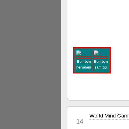
Bomben
Bomben
herr/dam
sam.tid.
World Mind Game
dec
14