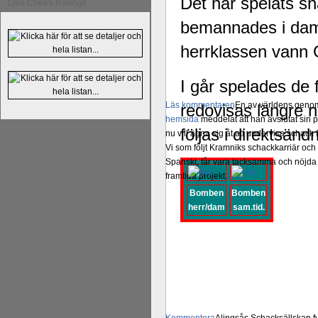
Det har spelats sn
Live Chess Ratings
bemannades i damkl
herrklassen vann
I går spelades de 
Läs kommentaren
En av världens genom 
redovisas längre n
hemsida
meddelat att han avslutat sin 
följas i direktsänd
nu vill ägna sig åt att undervisa schac
Vi som följt Kramniks schackkarriär oc
Spanskt, får vara tacksamma och nöjda ö
framtida projekt.
Bomben
Bomben
herr/dam
sam.tid.