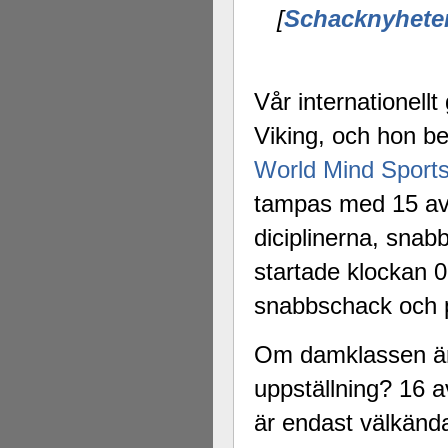
[
Schacknyhete
Vår internationel
Viking, och hon bef
World Mind Sport
tampas med 15 av 
diciplinerna, snab
startade klockan
snabbschack och pa
Om damklassen är 
uppställning? 16 a
är endast välkänd