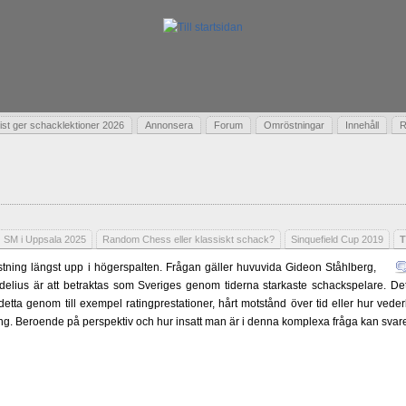
t ger schacklektioner 2026
Annonsera
Forum
Omröstningar
Innehåll
R
SM i Uppsala 2025
Random Chess eller klassiskt schack?
Sinquefield Cup 2019
T
ning längst upp i högerspalten. Frågan gäller huvuvida Gideon Ståhlberg,
delius är att betraktas som Sveriges genom tiderna starkaste schackspelare. Det 
 detta genom till exempel ratingprestationer, hårt motstånd över tid eller hur ved
ling. Beroende på perspektiv och hur insatt man är i denna komplexa fråga kan svare