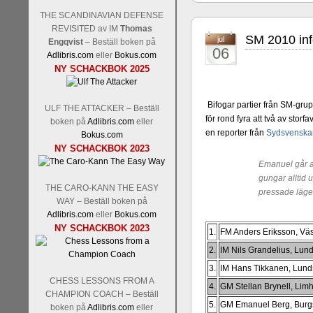
THE SCANDINAVIAN DEFENSE
REVISITED av IM
Thomas
SM 2010 infö
jul
Engqvist
– Beställ boken på
06
Adlibris.com
eller
Bokus.com
Schacksnack har inlett det n
NY SCHACKBOK 2025
Random, där pjäserna slumpas
talet och där det på förhand är
ökar i spelöppningsfasen, med
Bifogar partier från SM-grup
ULF THE ATTACKER – Beställ
att man måste kunna och för
för rond fyra att två av stor
boken på
Adlibris.com
eller
högerspalten nedan.
en reporter från
Sydsvenska
Bokus.com
NY SCHACKBOK 2023
Emanuel går al
gungar alltid 
THE CARO-KANN THE EASY
pressade lägen.
WAY – Beställ boken på
Adlibris.com
eller
Bokus.com
NY SCHACKBOK 2023
1.
FM Anders Eriksson, Vä
2.
IM Nils Grandelius, Lun
3.
IM Hans Tikkanen, Lun
Den sjunde upplagan av Sinquef
CHESS LESSONS FROM A
den starkaste i U.S.A, spelas
4.
GM Stellan Brynell, Li
CHAMPION COACH – Beställ
Levon Aronian-Maxime Vachi
5.
GM Emanuel Berg, Burgs
boken på
Adlibris.com
eller