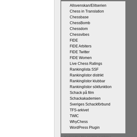
Allsvenskan/Elitserien
Chess in Translation
Chessbase
ChessBomb
Chessdom
Chessvibes
FIDE
 kommentaren
FIDE Arbiters
n tycker han
FIDE Twitter
r att det han
FIDE Women
 och upplevt
Live Chess Ratings
kt, får vara
Rankinglista SSF
l välgång med
Rankinglistor distrikt
Rankinglistor klubbar
Rankinglistor sökfunktion
Schack på film
Schackakademien
Sveriges Schackförbund
TFS-arkivet
TWIC
WhyChess
WordPress Plugin