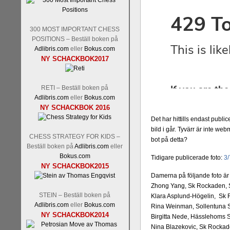
Tom Rydström-GM Thomas E
300 MOST IMPORTANT CHESS
POSITIONS – Beställ boken på
Adlibris.com
eller
Bokus.com
NY SCHACKBOK2017
RETI – Beställ boken på
Adlibris.com
eller
Bokus.com
NY SCHACKBOK 2016
En svensk schackbok -
Schac
Det har hittills endast publi
om Ulf Anderssons makalösa be
bild i går. Tyvärr är inte 
en förfrågan av författarn
CHESS STRATEGY FOR KIDS –
bot på detta?
betänketiden så schack bör kl
Beställ boken på
Adlibris.com
eller
Frilansjournalisten och scha
Bokus.com
Tidigare publicerade foto:
3/
boken i ur och skur och den ha
NY SCHACKBOK2015
djupintervjuer med
Okpu
och
Damerna på följande foto är
fotografier som de flesta aldrig
Zhong Yang, Sk Rockaden, St
Uffes angreppspartier med m
STEIN – Beställ boken på
Klara Asplund-Högelin, Sk R
saknats i den svenska schacklitt
Adlibris.com
eller
Bokus.com
Rina Weinman, Sollentuna S
NY SCHACKBOK2014
Birgitta Nede, Hässlehoms S
Nina Blazekovic, Sk Rockaden