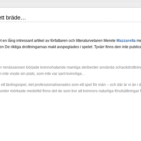
 ett bräde…
 en lång intressant artikel av författaren och litteraturvetaren Merete
Mazzarella
med
 De riktiga drottningarnas makt avspeglades i spelet. Tyvärr finns den inte publi
iga grupper arrangeras i Uppsala 27 juni - 6 juli. Tio spelare kämpar om
 är i ratingordning: GM Platon Galperin, IM Isak Storme, IM Jung Min Seo, GM Erik 
larp Persson., IM Milton Pantzar, IM Hampus Sörensen GM Jonny Hector och IM Axe
renässansen började kvinnohatande manliga skribenter använda schackdrottni
öppen så nästan vem helst kan ta hem segern men det skulle inte vara osannolikt
 inte visste sin plats, som inte var sant kvinnliga…
-sammanhang brukar gedigen erfarenhet väga mycket tyngre än tillfälliga ratingto
er, IM Ludvig Carlsson, IM William Olsson, FM Eric Thörn, IM Tommy Anderss
t tävlingsspel, det professionaliserades som ett spel för män – och där är vi än i da
M Alexander Ström-Engdahl, Andreas Landgren och Harald Ljung. Mitt stalltips är
 under mörkaste medeltid finns det de som tror att kvinnors naturliga förutsättningar
cklande spelare kommer att avancera till Sverigemästarklassen.