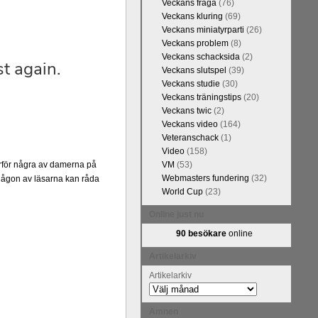
Veckans fråga
(76)
Veckans kluring
(69)
Veckans miniatyrparti
(26)
Veckans problem
(8)
Veckans schacksida
(2)
Veckans slutspel
(39)
Veckans studie
(30)
Veckans träningstips
(20)
Veckans twic
(2)
Veckans video
(164)
Veteranschack
(1)
Video
(158)
kommentarerna
för några av damerna på
VM
(53)
ntresse efter
Webmasters fundering
(32)
 någon av läsarna kan råda
en snabbare
World Cup
(23)
 eller konst.
 arbetat med
Online just nu
hack.se finns
90 besökare
online
n fotodel med
de som vill se
Artikelarkiv
en boken som
Artikelarkiv
Ämnen