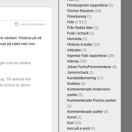
Finnlaugsson rapporterar
(2)
Fischer Random
(10)
Föreläsning
(1)
Foto
(1 617)
Läs kommentaren
Från flydda tider
(1)
Fusk i schack
(1)
 rubriken ”Historia på ett
Hemsida
(1)
cerad på nätet men hon
Historia & kultur
(15)
Kommentera
inbjudan
(3)
Blomqvist, IM
Ingemar Falk rapporterar
(28)
l Falkevall.
intervju
(10)
ngen som en symbol
 om GM Jonny
Johan Furhoff kommenterar
(6)
ppar. Mästar-
Juniorschack
(1)
on, IM Bengt
Kandidatturnering
(17)
g. Till skillnad från
 att FM Joar
Klubbar
(3)
 för schack är sämre
Kommenterade Andersson-
partier
(5)
Kommenterade Fischer-partier
(1)
Kommenterade partier
(4)
Konst
(1)
Korr
(23)
kurs på e-post
(4)