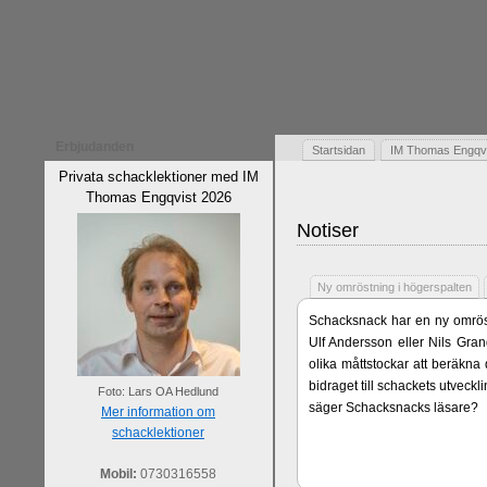
Erbjudanden
Startsidan
IM Thomas Engqvis
Privata schacklektioner med IM
Thomas Engqvist 2026
Notiser
Ny omröstning i högerspalten
Schacksnack har en ny omröst
Ulf Andersson eller Nils Gran
olika måttstockar att beräkna
bidraget till schackets utveck
Foto: Lars OA Hedlund
säger Schacksnacks läsare?
Mer information om
schacklektioner
Mobil:
0730316558