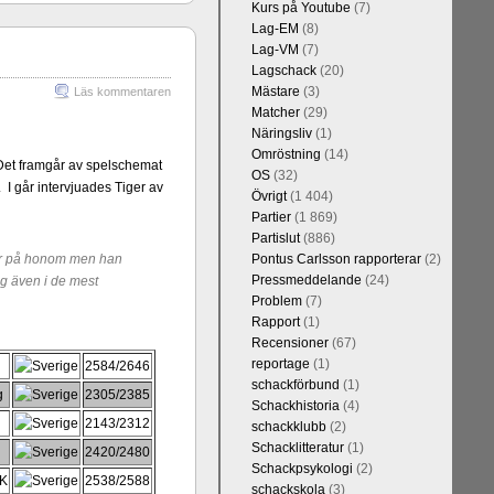
Kurs på Youtube
(7)
Lag-EM
(8)
Lag-VM
(7)
Lagschack
(20)
Mästare
(3)
Läs kommentaren
Kommentera
Matcher
(29)
 sedan 1500-
Näringsliv
(1)
 kreativiteten
Omröstning
(14)
et, i och med
. Det framgår av spelschemat
OS
(32)
 1 eller 2 i
 I går intervjuades Tiger av
Övrigt
(1 404)
Partier
(1 869)
Partislut
(886)
ffar på honom men han
Pontus Carlsson rapporterar
(2)
Pressmeddelande
(24)
ag även i de mest
Problem
(7)
Rapport
(1)
Recensioner
(67)
reportage
(1)
2584/2646
schackförbund
(1)
g
2305/2385
Schackhistoria
(4)
2143/2312
schackklubb
(2)
Kommentera
Schacklitteratur
(1)
n-Wesley So,
2420/2480
Schackpsykologi
(2)
and, Hikaru
SK
2538/2588
schackskola
(3)