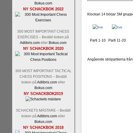
Nakamura-Fabiano Caruan
Bokus.com
revanschera sig efter att inte
NY SCHACKBOK 2022
han dock göra denna gång om 
Klockan 14 börjar SM gruppen
norsk massmedia som inte rikti
nämligen den sistnämnda spelf
den spelformen ett steg i rätt r
300 MOST IMPORTANT CHESS
EXERCISES – Beställ boken på
Parti 1-10
Parti 11-20
Adlibris.com
eller
Bokus.com
NY SCHACKBOK 2020
Angående ströpartierna från
300 MOST IMPORTANT TACTICAL
CHESS POSITIONS – Beställ
boken på
Adlibris.com
eller
Bokus.com
Idag börjar Sverigemästarkla
NY SCHACKBOK2019
ronden:
GM Jonny Hector- 
Hillarp Persson, GM Pia Cram
och öppen så vem helst kan 
SCHACKETS MÄSTARE – Beställ
längesedan vi hade ett sådan
boken på
Adlibris.com
eller
kämpar om Sverigemästartitel
Bokus.com
status, och Tikkanen är säkert 
NY SCHACKBOK 2018
FM Erik Malmstig-IM Tommy