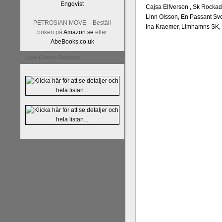
Cajsa Elfverson , Sk Rockade
Linn Olsson, En Passant Sved
PETROSIAN MOVE – Beställ
Ina Kraemer, Limhamns SK, M
boken på
Amazon.se
eller
AbeBooks.co.uk
Live Chess Ratings
En av världens genom tiderna
Tata Steel-turneringens
hems
uppnått allt som kan uppnås s
varit med om som schackspelar
milstolpen i schackhistorie
tacksamma och nöjda över alla
sina framtida projekt.