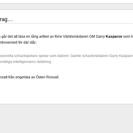
ler 100 år 2019 och som ett led i firandet kommer det att arrangeras en
. Idag - 26 januari - är det premiär för
turneringshemsidan.
Jonas Dahlgren
drag…
år det att läsa en lång artikel av förre Världsmästaren GM Garry
Kasparov
som he
roversiell för där står:
sionella schackspelare spelar som datorer. Gamle schackmästaren Garry Kasparo
nskliga intelligensens räddning.
satt från engelska av Östen Rosvall.