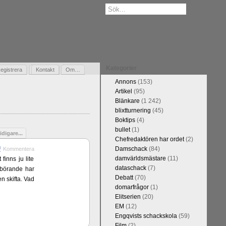
Kategorier
egistrera
Gästbok
Kontakt
Om…
Annons
(153)
Artikel
(95)
Blänkare
(1 242)
blixtturnering
(45)
Boktips
(4)
bullet
(1)
idigare...
Chefredaktören har ordet
(2)
Damschack
(84)
Kommentera
damvärldsmästare
(11)
finns ju lite
dataschack
(7)
erbörande har
Debatt
(70)
n skifta. Vad
domarfrågor
(1)
Elitserien
(20)
EM
(12)
Engqvists schackskola
(59)
Film
(2)