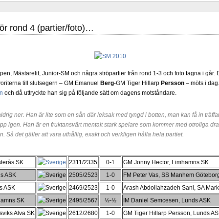
r rond 4 (partier/foto)…
ya året med en ny omröstning. Frågan gäller huruvida du föredrar Fischer
 på den sista raden, eller om du föredrar europeiskt schack som det har spelats
 bestämt att vit dam ska stå på ruta d1. Det förstnämnda alternativet har fördelen att
an det senare alternativet har för- eller nackdelar, beroende på hur man ser på d
pen, Mästarelit, Junior-SM och några ströpartier från rond 1-3 och foto tagna i går
stå en mängd spelöppningar och varianter. Rösta en gång på svarsalternativ
favoriterna till slutsegern – GM Emanuel
Berg
-GM Tiger Hillarp
Persson
– möts i dag.
n
och då uttryckte han sig på följande sätt om dagens motståndare.
drig ner. Han är lite som en sån där leksak med tyngd i botten, man kan få in trä
upp igen. Han är en fruktansvärt mentalt stark spelare som kommer med otroliga dr
 Så det gäller att vara uthållig, exakt och verkligen hålla hela partiet.
sterås SK
2311/2335
0-1
GM Jonny Hector, Limhamns SK
ds ASK
2505/2523
1-0
FM Peter Vas, SS Manhem Götebor
ds ASK
2469/2523
1-0
Arash Abdollahzadeh Sani, SA Mark
ield Cup börjar idag och nyheten för året är att tävlingen, som för övrigt är
 med 12 deltagare istället för 10. I första ronden har vi dessa möten:
Ding Lire
mhamns SK
2495/2567
½-½
IM Daniel Semcesen, Lunds ASK
er-Lagrave, Magnus Carlsen-Anish Giri, Ian Nepomniachtchi-Wiswanathan An
viks Alva SK
2612/2680
1-0
GM Tiger Hillarp Persson, Lunds A