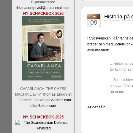
E-postadress:
thomasengqvist@protonmail.com
NY SCHACKBOK 2026
Historia på
jan
09
I Sydsvenskan i går fanns det
bräde” och med underrubriken
Sverigemästarklassen och övr
avslutar med:
Sverigemästartiteln och dessa
Martin Lokander, GM Tiger Hil
…Redan under 
SM-gruppen är i år stark och 
för kvinnor som
Hector avgår med segern. I SM
Elit: IM Michael Wiedenkell
…Schack blev et
Lindberg, FM Joar Östlund, F
som var fallet
CAPABLANCA: THE CHESS
Östlund som är en starkt utve
än mäns.
MACHINE av IM
Thomas Engqvist
– Förbeställ boken på
Adlibris.com
eller
Bokus.com
Är det så?
NY SCHACKBOK 2025