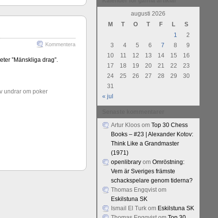
Kalender för gamla artiklar
Kommentera
augusti 2026
M
T
O
T
F
L
S
1
2
Kommentera
3
4
5
6
7
8
9
10
11
12
13
14
15
16
ter ”Mänskliga drag”.
17
18
19
20
21
22
23
24
25
26
27
28
29
30
31
v undrar om poker
« jul
Senaste kommentarer
Artur Kloos
om
Top 30 Chess
Books – #23 | Alexander Kotov:
Think Like a Grandmaster
(1971)
openlibrary
om
Omröstning:
Vem är Sveriges främste
schackspelare genom tiderna?
Thomas Engqvist
om
Eskilstuna SK
Ismail El Turk
om
Eskilstuna SK
Thomas Engqvist
om
Top 30