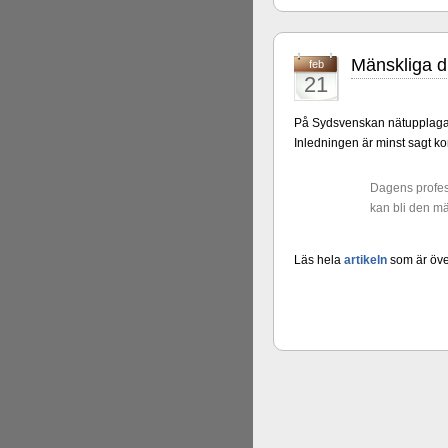
Alingsås Schacksällskap fyl
parturnering i Alingsås 4-5 maj
Mänskliga 
feb
21
På Sydsvenskan nätupplaga g
Inledningen är minst sagt kont
Dagens profes
kan bli den mä
Läs hela
artikeln
som är över