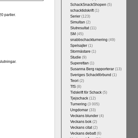
h vill förstås
SchackSnackShopen
(5)
lvar. Det lär
schacktidskrift
(1)
skriverier i
0 partier.
Serier
(123)
arlsen är det
Simultan
(2)
kulle ha lyft
Slutresultat
(11)
SM
(45)
snabbschackturnering
(49)
Spelsajter
(1)
Stormästare
(1)
Studie
(9)
lutningar.
Superettan
(1)
Susanna Berg rapporterar
(13)
Sveriges Schackförbund
(1)
Teori
(2)
TfS
(8)
Tidskrift för Schack
(5)
kommentarerna
Tjejschack
(12)
on-GM Tiger
Turnering
(3 005)
r både stark
Ungdomar
(33)
ort. Det var
Veckans blunder
(4)
e är med och
Veckans bok
(2)
in super-GM-
Veckans citat
(2)
an Cramling,
Veckans debatt
(6)
Min Seo, FM