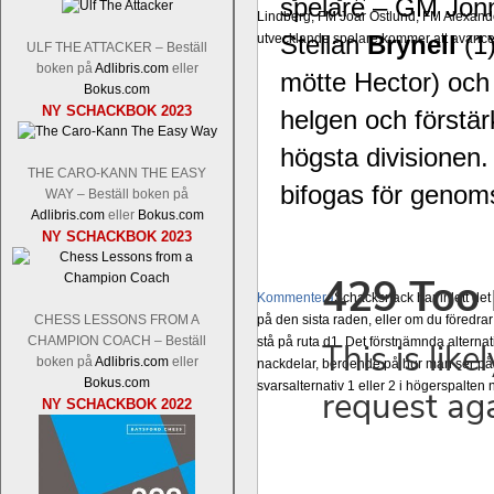
spelare – GM Jo
Lindberg, FM Joar Östlund, FM Alexande
Stellan
Brynell
(1
utvecklande spelare kommer att avancer
ULF THE ATTACKER – Beställ
boken på
Adlibris.com
eller
mötte Hector) oc
Bokus.com
NY SCHACKBOK 2023
helgen och förstä
högsta divisionen.
THE CARO-KANN THE EASY
bifogas för genom
WAY – Beställ boken på
Adlibris.com
eller
Bokus.com
NY SCHACKBOK 2023
Kommentera
Schacksnack har inlett de
CHESS LESSONS FROM A
på den sista raden, eller om du föredra
CHAMPION COACH – Beställ
stå på ruta d1. Det förstnämnda alternati
boken på
Adlibris.com
eller
nackdelar, beroende på hur man ser på
Bokus.com
svarsalternativ 1 eller 2 i högerspalten
NY SCHACKBOK 2022