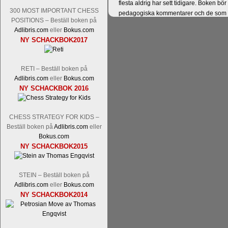
flesta aldrig har sett tidigare. Boken bör
300 MOST IMPORTANT CHESS
pedagogiska kommentarer och de som vil
POSITIONS – Beställ boken på
skrivits....
Adlibris.com
eller
Bokus.com
NY SCHACKBOK2017
RETI – Beställ boken på
Adlibris.com
eller
Bokus.com
NY SCHACKBOK 2016
CHESS STRATEGY FOR KIDS –
Läs kommentaren
En av världens genom 
Beställ boken på
Adlibris.com
eller
hemsida
meddelat att han avslutat sin 
Bokus.com
nu vill ägna sig åt att undervisa schac
NY SCHACKBOK2015
Vi som följt Kramniks schackkarriär oc
Spanskt, får vara tacksamma och nöjda ö
STEIN – Beställ boken på
framtida projekt.
Adlibris.com
eller
Bokus.com
NY SCHACKBOK2014