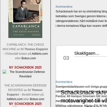
Kommentera
Schacksnack har en ny omröstning längst
betraktas som Sveriges genom tiderna st
ratingprestationer, hårt motstånd över t
i denna komplexa fråga kan svaren ski
CAPABLANCA: THE CHESS
MACHINE av IM
Thomas Engqvist
Skakligaen…
feb
– Förbeställ boken på
Adlibris.com
03
eller
Bokus.com
NY SCHACKBOK 2025
Kommentera
THE SCANDINAVIAN DEFENSE
Sverigemästarklassen och övriga grupper
REVISITED av IM
Thomas
Schacksnack skrev
ratingordning: GM Platon Galperin, IM I
Engqvist
– Beställ boken på
Pantzar, IM Hampus Sörensen GM Jonny 
motsvarighet till 
Adlibris.com
eller
Bokus.com
men det skulle inte vara osannolikt o
NY SCHACKBOK 2025
tillfälliga ratingtoppar. Mästar-Elit: 