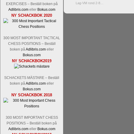
Lag-VM rond 2-8…
EXERCISES – Beställ boken på
Adlibris.com
eller
Bokus.com
NY SCHACKBOK 2020
300 MOST IMPORTANT TACTICAL
CHESS POSITIONS – Beställ
boken på
Adlibris.com
eller
Bokus.com
NY SCHACKBOK2019
SCHACKETS MÄSTARE – Beställ
boken på
Adlibris.com
eller
Bokus.com
NY SCHACKBOK 2018
300 MOST IMPORTANT CHESS
POSITIONS – Beställ boken på
Adlibris.com
eller
Bokus.com