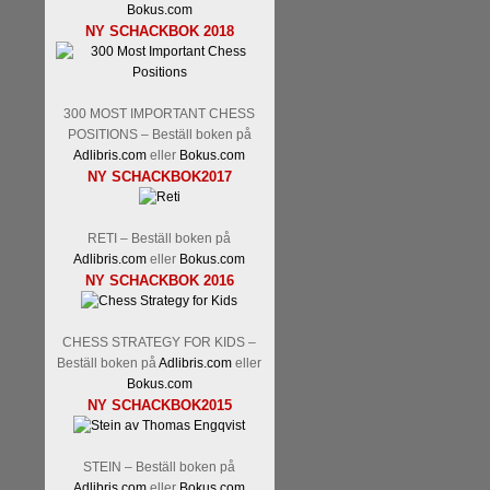
Bokus.com
Malmstig-IM Tommy Andersson
NY SCHACKBOK 2018
Ernst.
Mitt stalltips är att Lindbe
300 MOST IMPORTANT CHESS
POSITIONS – Beställ boken på
Adlibris.com
eller
Bokus.com
NY SCHACKBOK2017
RETI – Beställ boken på
Läs de 8 kommentarerna
En sve
Adlibris.com
eller
Bokus.com
NY SCHACKBOK 2016
bedrifter i schackvärlden. Glenn 
årtiondena alltmer betraktats so
är annars spel, vetenskap eller
CHESS STRATEGY FOR KIDS –
Engqvist arbetat med boken i ur o
Beställ boken på
Adlibris.com
eller
djupintervjuer med
Okpu
och
En
Bokus.com
flesta aldrig har sett tidigare. B
NY SCHACKBOK2015
pedagogiska kommentarer och de 
skrivits....
STEIN – Beställ boken på
Adlibris.com
eller
Bokus.com