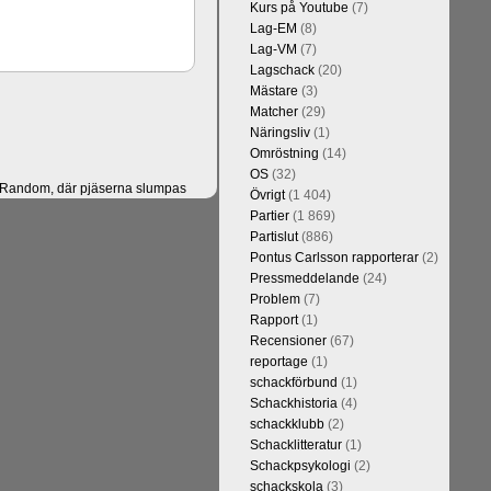
Kurs på Youtube
(7)
Lag-EM
(8)
Lag-VM
(7)
Lagschack
(20)
Mästare
(3)
Matcher
(29)
Näringsliv
(1)
Omröstning
(14)
OS
(32)
er Random, där pjäserna slumpas
Övrigt
(1 404)
and är bestämt att vit dam ska
Partier
(1 869)
alternativet har för- eller
Partislut
(886)
 varianter. Rösta en gång på
Pontus Carlsson rapporterar
(2)
Pressmeddelande
(24)
Problem
(7)
Rapport
(1)
Recensioner
(67)
reportage
(1)
schackförbund
(1)
Schackhistoria
(4)
schackklubb
(2)
Schacklitteratur
(1)
Schackpsykologi
(2)
schackskola
(3)