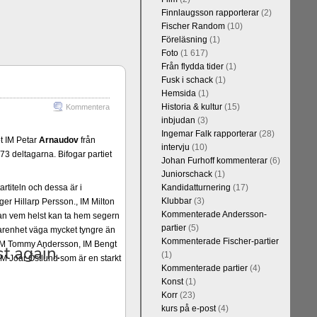
Finnlaugsson rapporterar
(2)
Fischer Random
(10)
Föreläsning
(1)
Foto
(1 617)
Från flydda tider
(1)
Fusk i schack
(1)
Hemsida
(1)
Historia & kultur
(15)
Kommentera
inbjudan
(3)
Ingemar Falk rapporterar
(28)
t IM Petar
Arnaudov
från
intervju
(10)
3 deltagarna. Bifogar partiet
Johan Furhoff kommenterar
(6)
Juniorschack
(1)
rtiteln och dessa är i
Kandidatturnering
(17)
Klubbar
(3)
er Hillarp Persson., IM Milton
Kommenterade Andersson-
an vem helst kan ta hem segern
partier
(5)
arenhet väga mycket tyngre än
Kommenterade Fischer-partier
n, IM Tommy Andersson, IM Bengt
(1)
M Joar Östlund som är en starkt
Kommenterade partier
(4)
Konst
(1)
Korr
(23)
kurs på e-post
(4)