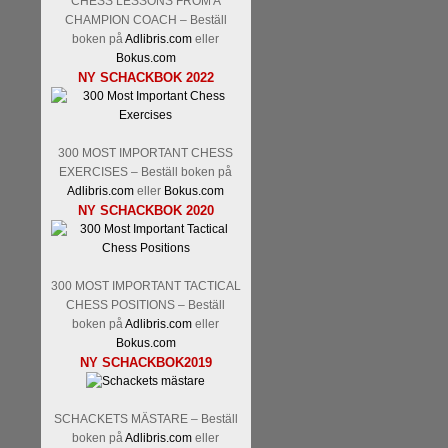
CHESS LESSONS FROM A
Kommentera
Den sjunde upplagan
CHAMPION COACH – Beställ
spelas med 12 deltagare istället 
boken på
Adlibris.com
eller
Magnus Carlsen-Anish Giri, 
Bokus.com
Mamedjarov.
Carlsen är givetvis
NY SCHACKBOK 2022
dagar sedan, på blodigt allvar.
förödmjukande skriverier i norsk
det nämligen den sistnämnda spe
ett steg i rätt riktning. Chris Bird
300 MOST IMPORTANT CHESS
EXERCISES – Beställ boken på
Adlibris.com
eller
Bokus.com
NY SCHACKBOK 2020
300 MOST IMPORTANT TACTICAL
CHESS POSITIONS – Beställ
boken på
Adlibris.com
eller
Bokus.com
Läs de 3 kommentarerna
Idag bö
NY SCHACKBOK2019
Pontus Carlsson, FM Kaan Küc
Erik Blomqvist-IM Michael Wied
Kücüksan kan absolut inte räkna
SCHACKETS MÄSTARE – Beställ
Tikkanen inte är med och kämpa
boken på
Adlibris.com
eller
GM-status, och Tikkanen är säkert