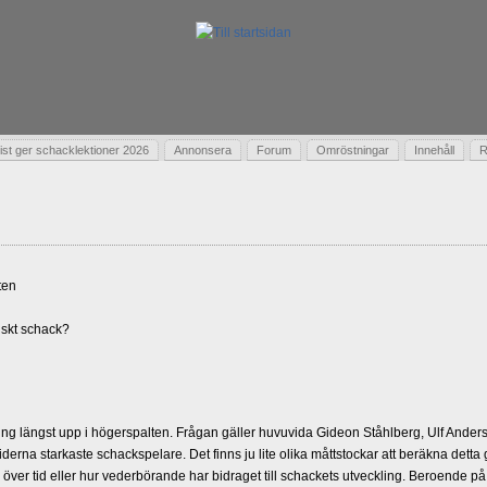
t ger schacklektioner 2026
Annonsera
Forum
Omröstningar
Innehåll
R
ten
skt schack?
g längst upp i högerspalten. Frågan gäller huvuvida Gideon Ståhlberg, Ulf Andersso
erna starkaste schackspelare. Det finns ju lite olika måttstockar att beräkna detta
d över tid eller hur vederbörande har bidraget till schackets utveckling. Beroende på