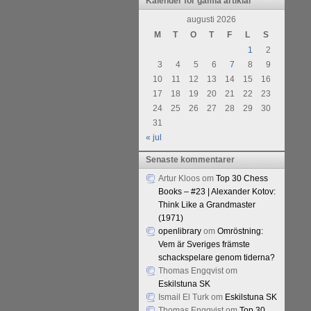
urnering i Alingsås 4-5 maj. Idag
Kalender för gamla artiklar
augusti 2026
M
T
O
T
F
L
S
1
2
3
4
5
6
7
8
9
10
11
12
13
14
15
16
17
18
19
20
21
22
23
24
25
26
27
28
29
30
31
« jul
Senaste kommentarer
Artur Kloos
om
Top 30 Chess
Books – #23 | Alexander Kotov:
Think Like a Grandmaster
(1971)
openlibrary
om
Omröstning:
Vem är Sveriges främste
schackspelare genom tiderna?
Thomas Engqvist
om
Eskilstuna SK
Ismail El Turk
om
Eskilstuna SK
Thomas Engqvist
om
Top 30