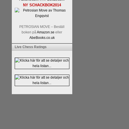
NY SCHACKBOK2014
PETROSIAN MOVE – Beställ
boken på
Amazon.se
eller
AbeBooks.co.uk
Läs kommentaren
En av världens
Live Chess Ratings
hemsida
meddelat att han avslut
nu vill ägna sig åt att undervis
Vi som följt Kramniks schackkar
Spanskt, får vara tacksamma och 
framtida projekt.