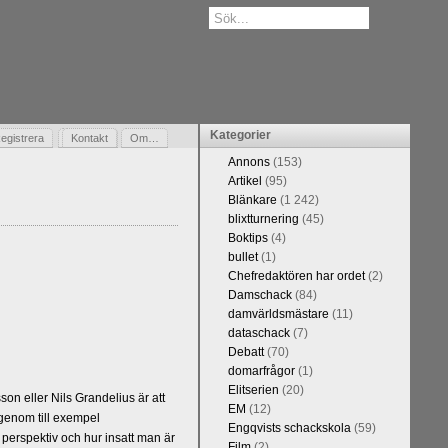
Kategorier
egistrera
Gästbok
Kontakt
Om…
Annons
(153)
Artikel
(95)
Blänkare
(1 242)
blixtturnering
(45)
Boktips
(4)
bullet
(1)
Chefredaktören har ordet
(2)
Damschack
(84)
damvärldsmästare
(11)
dataschack
(7)
Debatt
(70)
domarfrågor
(1)
Elitserien
(20)
n eller Nils Grandelius är att
EM
(12)
 genom till exempel
Engqvists schackskola
(59)
 perspektiv och hur insatt man är
Film
(2)