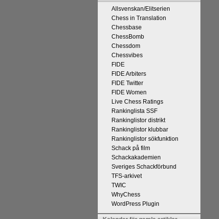
Allsvenskan/Elitserien
Chess in Translation
Chessbase
ChessBomb
Chessdom
Chessvibes
FIDE
på Tata Steel-turneringens
FIDE Arbiters
kan uppnås som schackspelare och
FIDE Twitter
derliga mänskliga erfarenheter.
FIDE Women
 med remivapnet Berlinvarianten i
Live Chess Ratings
Rankinglista SSF
cka till och all välgång med sina
Rankinglistor distrikt
Rankinglistor klubbar
Rankinglistor sökfunktion
Schack på film
Schackakademien
Sveriges Schackförbund
TFS-arkivet
TWIC
WhyChess
WordPress Plugin