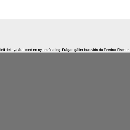
lett det nya året med en ny omröstning. Frågan gäller huruvida du föredrar Fisch
föredrar europeiskt schack som det har spelats sedan 1500-talet och där det på förh
lternativet har fördelen att kreativiteten ökar i spelöppningsfasen, medan det senare 
ser på det, i och med att man måste kunna och förstå en mängd spelöppningar och
spalten nedan.