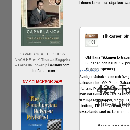
i denna komplexa fråga kan sva
Tikkanen är
mar
03
CAPABLANCA: THE CHESS
GM Hans
Tikkanen
fortsätte
MACHINE av IM
Thomas Engqvist
Bulgarien och har nu 5½ poä
– Förbeställ boken på
Adlibris.com
för genomspelning.
eller
Bokus.com
Kommentera
Sverigemästarklassen och övriga 
NY SCHACKBOK 2025
ratingordning: GM Platon Galper
Pantzar, IM Hampus Sörensen GM
men det skulle inte vara osann
tillfälliga ratingtoppar. Mästar
Lindberg, FM Joar Östlund, FM A
utvecklande spelare kommer att 