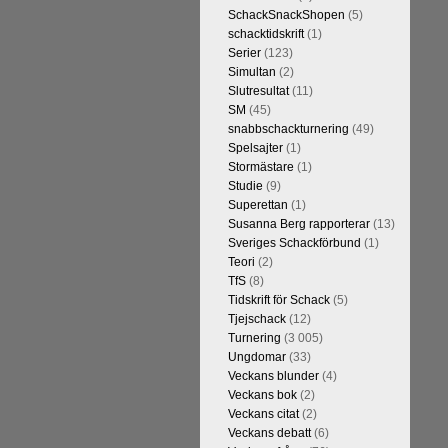
t är den starkaste i U.S.A,
SchackSnackShopen
(5)
Maxime Vachier-Lagrave,
schacktidskrift
(1)
h
Sergej Karjakin-Shakhrijar
Serier
(123)
ierna, som spelades för några
Simultan
(2)
smästare och undvika
Slutresultat
(11)
assiskt schack. Enligt Carlsen är
SM
(45)
 skulle ha lyft den spelformen
snabbschackturnering
(49)
Spelsajter
(1)
Stormästare
(1)
Studie
(9)
Superettan
(1)
Susanna Berg rapporterar
(13)
Sveriges Schackförbund
(1)
Teori
(2)
TfS
(8)
Tidskrift för Schack
(5)
Tjejschack
(12)
Turnering
(3 005)
a ronden:
GM Jonny Hector- GM
Ungdomar
(33)
ramling-IM Rauan Sagit, GM
Veckans blunder
(4)
 farlig uppstickare som
Veckans bok
(2)
 Nils Grandelius och GM Hans
Veckans citat
(2)
borde, med tanke på sin super-
Veckans debatt
(6)
Dan Cramling, FM Erik