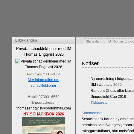
Erbjudanden
Startsidan
IM Thomas Engqvis
Privata schacklektioner med IM
Thomas Engqvist 2026
Notiser
Foto: Lars OA Hedlund
Ny omröstning i högerspal
Mer information om
SM i Uppsala 2025
schacklektioner
Random Chess eller klassi
Sinquefield Cup 2019
Mobil:
0730316558
E-postadress:
Tidigare...
thomasengqvist@protonmail.com
Kommentera
NY SCHACKBOK 2026
Schacksnack har en ny omröstnin
betraktas som Sveriges genom tid
ratingprestationer, hårt motstån