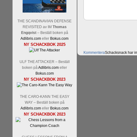
THE SCANDINAVIAN DEFENSE
REVISITED av IM
Thomas
Engqvist
– Beställ boken på
Adlibris.com
eller
Bokus.com
NY SCHACKBOK 2025
Kommentera
Schacksnack har in
på den sista raden, eller om du 
ULF THE ATTACKER – Beställ
stå på ruta d1. Det förstnämnda a
boken på
Adlibris.com
eller
nackdelar, beroende på hur man 
Bokus.com
svarsalternativ 1 eller 2 i höger
NY SCHACKBOK 2023
THE CARO-KANN THE EASY
WAY – Beställ boken på
Adlibris.com
eller
Bokus.com
NY SCHACKBOK 2023