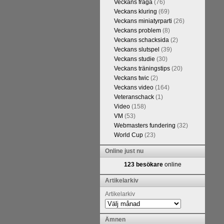
Veckans fråga
(76)
FM Tom Rydström-GM Thomas
Veckans kluring
(69)
Veckans miniatyrparti
(26)
Veckans problem
(8)
Veckans schacksida
(2)
Veckans slutspel
(39)
Veckans studie
(30)
Veckans träningstips
(20)
Veckans twic
(2)
Veckans video
(164)
Veteranschack
(1)
Video
(158)
VM
(53)
ivits om Ulf Anderssons makalösa
Webmasters fundering
(32)
attarna. Schack har de senaste
World Cup
(23)
acket. Andra populära kategorier
pråkläraren och IM Thomas
Online just nu
na 5 juli. På Schack.se finns
123 besökare
online
fotodel med fotografier som de
angreppspartier med moderna,
Artikelarkiv
raturen har alltså äntligen
Artikelarkiv
Ämnen