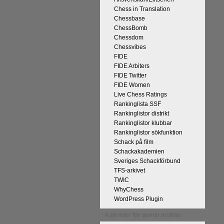
Chess in Translation
Chessbase
ChessBomb
Chessdom
Chessvibes
FIDE
FIDE Arbiters
FIDE Twitter
FIDE Women
Live Chess Ratings
Rankinglista SSF
Rankinglistor distrikt
Rankinglistor klubbar
Rankinglistor sökfunktion
Schack på film
Schackakademien
Sveriges Schackförbund
TFS-arkivet
TWIC
WhyChess
WordPress Plugin
Kalender för gamla artiklar