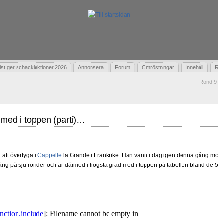
t ger schacklektioner 2026
Annonsera
Forum
Omröstningar
Innehåll
R
Rond 9 
 med i toppen (parti)…
r att övertyga i
Cappelle
la Grande i Frankrike. Han vann i dag igen denna gång mo
ng på sju ronder och är därmed i högsta grad med i toppen på tabellen bland de 57