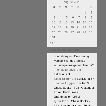
augusti 2026
M
T
O
T
F
L
S
1
2
3
4
5
6
7
8
9
10
11
12
13
14
15
16
17
18
19
20
21
22
23
24
25
26
27
28
29
30
31
« jul
Senaste kommentarer
openlibrary
om
Omröstning:
Vem är Sveriges främste
schackspelare genom tiderna?
Thomas Engqvist
om
Eskilstuna SK
Ismail El Turk
om
Eskilstuna SK
Thomas Engqvist
om
Top 30
Chess Books – #23 | Alexander
Kotov: Think Like a
Grandmaster (1971)
f.j
om
Top 30 Chess Books –
#23 | Alexander Kotov: Think