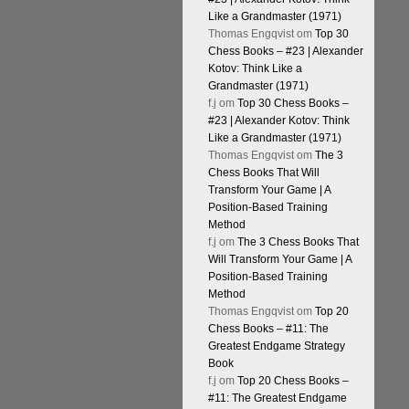
Like a Grandmaster (1971)
Thomas Engqvist
om
Top 30
Chess Books – #23 | Alexander
Kotov: Think Like a
Grandmaster (1971)
f.j
om
Top 30 Chess Books –
#23 | Alexander Kotov: Think
Like a Grandmaster (1971)
Thomas Engqvist
om
The 3
Chess Books That Will
Transform Your Game | A
Position-Based Training
Method
f.j
om
The 3 Chess Books That
Will Transform Your Game | A
Position-Based Training
Method
Thomas Engqvist
om
Top 20
Chess Books – #11: The
Greatest Endgame Strategy
Book
f.j
om
Top 20 Chess Books –
#11: The Greatest Endgame