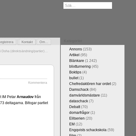
Kategorier
egistrera
Gästbok
Kontakt
Om…
Annons
(153)
i Doha (direktsändning/partier)…
Artikel
(95)
Blänkare
(1 242)
blixtturnering
(45)
Boktips
(4)
bullet
(1)
Kommentera
Chefredaktören har ordet
(2)
Damschack
(84)
damvärldsmästare
(11)
t IM Petar
Arnaudov
från
dataschack
(7)
3 deltagarna. Bifogar partiet
Debatt
(70)
domarfrågor
(1)
Elitserien
(20)
EM
(12)
Engqvists schackskola
(59)
Film
(2)