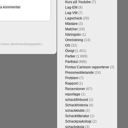
Kurs på Youtube
(7)
Lag-EM
(8)
Lag-VM
(7)
Lagschack
(20)
Mästare
(3)
Matcher
(29)
Näringsliv
(1)
Omröstning
(14)
i Doha (direktsändning/partier)…
OS
(32)
Övrigt
(1 401)
Partier
(1 869)
Partislut
(886)
Pontus Carlsson rapporterar
(2)
Pressmeddelande
(24)
Problem
(7)
Rapport
(1)
Recensioner
(67)
reportage
(1)
schackförbund
(1)
Schackhistoria
(4)
schackklubb
(2)
Schacklitteratur
(1)
Schackpsykologi
(2)
schackskola
(3)