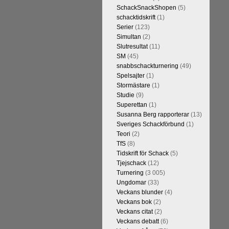
SchackSnackShopen
(5)
schacktidskrift
(1)
Serier
(123)
Simultan
(2)
Slutresultat
(11)
SM
(45)
snabbschackturnering
(49)
Spelsajter
(1)
Stormästare
(1)
Studie
(9)
Superettan
(1)
Susanna Berg rapporterar
(13)
Sveriges Schackförbund
(1)
Teori
(2)
TfS
(8)
Tidskrift för Schack
(5)
Tjejschack
(12)
Turnering
(3 005)
Ungdomar
(33)
Veckans blunder
(4)
Veckans bok
(2)
Veckans citat
(2)
Veckans debatt
(6)