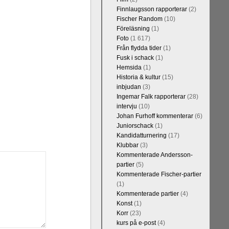
Finnlaugsson rapporterar
(2)
Fischer Random
(10)
Föreläsning
(1)
Foto
(1 617)
Från flydda tider
(1)
Fusk i schack
(1)
Hemsida
(1)
Historia & kultur
(15)
inbjudan
(3)
Ingemar Falk rapporterar
(28)
intervju
(10)
Johan Furhoff kommenterar
(6)
Juniorschack
(1)
Kandidatturnering
(17)
Klubbar
(3)
Kommenterade Andersson-
partier
(5)
Kommenterade Fischer-partier
(1)
Kommenterade partier
(4)
Konst
(1)
Korr
(23)
kurs på e-post
(4)