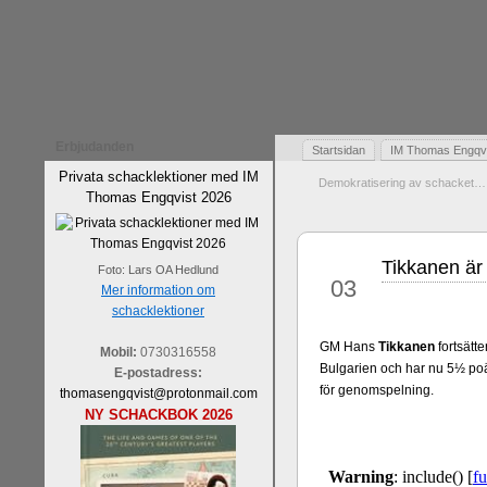
Erbjudanden
Startsidan
IM Thomas Engqvis
Privata schacklektioner med IM
Demokratisering av schacket…
Thomas Engqvist 2026
Tikkanen är
mar
Foto: Lars OA Hedlund
03
Mer information om
schacklektioner
GM Hans
Tikkanen
fortsätte
Mobil:
0730316558
Bulgarien och har nu 5½ poä
E-postadress:
för genomspelning.
thomasengqvist@protonmail.com
NY SCHACKBOK 2026