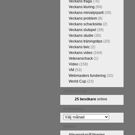
Veckans fråga
(76)
Veckans kluring
(69)
Veckans miniatyrparti
(26)
Veckans problem
(8)
Veckans schacksida
(2)
Veckans slutspel
(39)
Veckans studie
(30)
Veckans träningstips
(20)
Veckans twic
(2)
Veckans video
(164)
Veteranschack
(1)
Video
(158)
VM
(53)
Webmasters fundering
(32)
World Cup
(23)
Online just nu
25 besökare
online
Artikelarkiv
Artikelarkiv
Ämnen
Allsvenskan/Elitserien