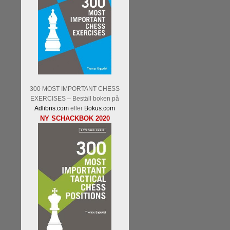
300 MOST IMPORTANT CHESS
EXERCISES – Beställ boken på
Adlibris.com
eller
Bokus.com
NY SCHACKBOK 2020