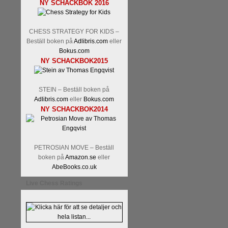
NY SCHACKBOK 2016
CHESS STRATEGY FOR KIDS –
Beställ boken på
Adlibris.com
eller
Bokus.com
NY SCHACKBOK2015
STEIN – Beställ boken på
Adlibris.com
eller
Bokus.com
NY SCHACKBOK2014
PETROSIAN MOVE – Beställ
boken på
Amazon.se
eller
AbeBooks.co.uk
Live Chess Ratings