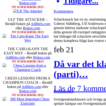
Tidigare...
Bokus.com
NY SCHACKBOK 2025
Kommentera
Schacksnack har en ny omröstning 
ULF THE ATTACKER –
Gideon Ståhlberg, Ulf Andersson el
Beställ boken på
Adlibris.com
genom tiderna starkaste schackspela
eller
Bokus.com
detta genom till exempel ratingpres
NY SCHACKBOK 2023
har bidraget till schackets utveckl
denna komplexa fråga kan svaren s
feb
21
THE CARO-KANN THE
EASY WAY – Beställ boken på
Adlibris.com
eller
Bokus.com
Då var det kla
NY SCHACKBOK 2023
(parti)…
CHESS LESSONS FROM A
CHAMPION COACH – Beställ
Läs de 7 komme
boken på
Adlibris.com
eller
Bokus.com
Kommentera
NY SCHACKBOK 2022
Sverigemästarklassen och övriga gru
spelare kämpar om Sverigemästartit