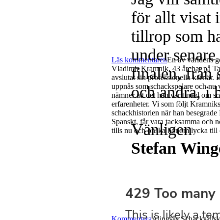
för allt visat
tillrop som h
under senare
Läs kommentaren
En av världens g
finalen, från
Vladimir Kramnik, 43 år, har på Ta
avslutat sin professionella karriär
uppnås som schackspelare och nu vi
och andra, i 
nämner att det han varit med om so
erfarenheter. Vi som följt Kramniks
schackhistorien när han besegrade
Spanskt, får vara tacksamma och nö
Vänligen
tills nu och önska honom lycka till
Stefan Wing
Kommentera
Alingsås Schacksällska