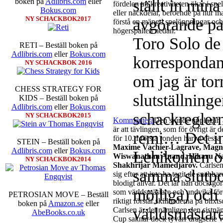
ställt in mina
boken på
Adlibris.com
eller
fördelen att kreativiteten ökar i sp
Bokus.com
eller nackdelar, beroende på hur m
NY SCHACKBOK2017
avgörande pa
förstå en mängd spelöppningar och v
högerspalten nedan.
Toro Solo de
RETI – Beställ boken på
Adlibris.com
eller
Bokus.com
korrespondan
NY SCHACKBOK 2016
om jag är tor
CHESS STRATEGY FOR
slutställninge
KIDS – Beställ boken på
Adlibris.com
eller
Bokus.com
schackreglerna
NY SCHACKBOK2015
Kommentera
Den sjunde upplagan a
är att tävlingen, som för övrigt är 
remi… Det inn
för 10. I första ronden har vi dess
STEIN – Beställ boken på
Maxime Vachier-Lagrave, Magnu
Adlibris.com
eller
Bokus.com
Lehikoinen o
Wiswanathan Anand, Hikaru N
NY SCHACKBOK2014
Shakhrijar Mamedjarov.
Carlsen
samma slutpo
sig efter att inte ha tagit de snabb
blodigt allvar. Det lär han dock gö
möjliga) och 
som världsmästare och undvika för
PETROSIAN MOVE – Beställ
riktigt förstår skillnaderna på blix
boken på
Amazon.se
eller
världsmästar
Carlsen är det nämligen den sistnä
AbeBooks.co.uk
Cup saknar dock tyvärr dragserie vil