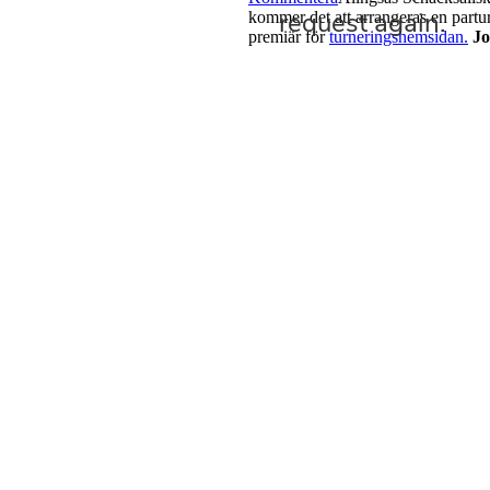
kommer det att arrangeras en partur
premiär för
turneringshemsidan.
Jo