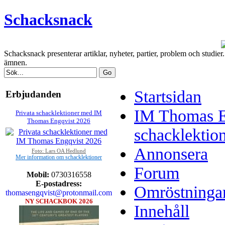
Schacksnack
Schacksnack presenterar artiklar, nyheter, partier, problem och studi
ämnen.
Startsidan
Erbjudanden
IM Thomas E
Privata schacklektioner med IM
Thomas Engqvist 2026
schacklektio
Annonsera
Foto: Lars OA Hedlund
Mer information om schacklektioner
Forum
Mobil:
0730316558
E-postadress:
Omröstninga
thomasengqvist@protonmail.com
NY SCHACKBOK 2026
Innehåll