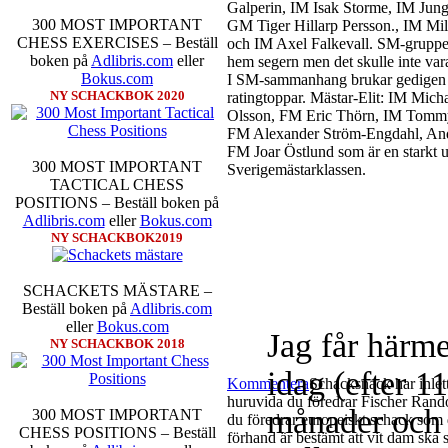
Galperin, IM Isak Storme, IM Jun
300 MOST IMPORTANT
GM Tiger Hillarp Persson., IM M
CHESS EXERCISES – Beställ
och IM Axel Falkevall. SM-gruppen 
boken på
Adlibris.com
eller
hem segern men det skulle inte v
Bokus.com
I SM-sammanhang brukar gedigen er
NY SCHACKBOK 2020
ratingtoppar. Mästar-Elit: IM Mic
Olsson, FM Eric Thörn, IM Tommy
FM Alexander Ström-Engdahl, Andre
FM Joar Östlund som är en starkt u
300 MOST IMPORTANT
Sverigemästarklassen.
TACTICAL CHESS
POSITIONS – Beställ boken på
Adlibris.com
eller
Bokus.com
NY SCHACKBOK2019
SCHACKETS MÄSTARE –
Beställ boken på
Adlibris.com
eller
Bokus.com
Jag får härme
NY SCHACKBOK 2018
idag (efter 11
Kommentera
Schacksnack har inlet
huruvida du föredrar Fischer Rando
månader och 
300 MOST IMPORTANT
du föredrar europeiskt schack som d
CHESS POSITIONS – Beställ
förhand är bestämt att vit dam ska 