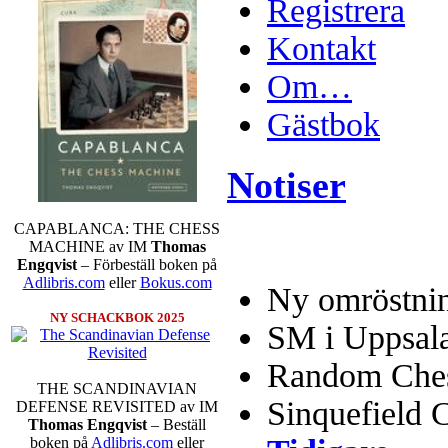
Registrera
Kontakt
Om…
Gästbok
Notiser
CAPABLANCA: THE CHESS
MACHINE av IM
Thomas
Engqvist
– Förbeställ boken på
Adlibris.com
eller
Bokus.com
Ny omröstnin
NY SCHACKBOK 2025
SM i Uppsal
Random Chess
THE SCANDINAVIAN
Sinquefield 
DEFENSE REVISITED av IM
Thomas Engqvist
– Beställ
boken på
Adlibris.com
eller