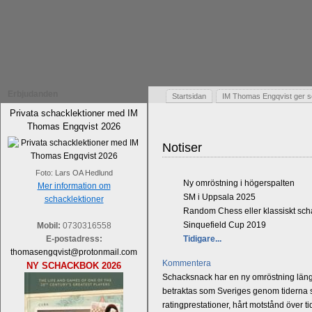
Erbjudanden
Startsidan
IM Thomas Engqvist ger s
Privata schacklektioner med IM
Thomas Engqvist 2026
Notiser
Foto: Lars OA Hedlund
Ny omröstning i högerspalten
Mer information om
SM i Uppsala 2025
schacklektioner
Random Chess eller klassiskt sc
Sinquefield Cup 2019
Mobil:
0730316558
E-postadress:
Tidigare...
thomasengqvist@protonmail.com
Kommentera
NY SCHACKBOK 2026
Schacksnack har en ny omröstning längst
betraktas som Sveriges genom tiderna st
ratingprestationer, hårt motstånd över t