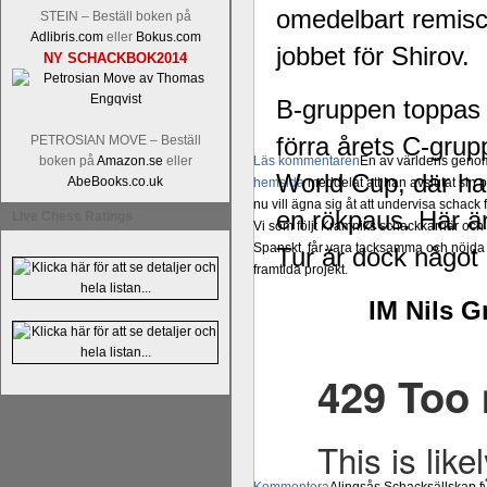
omedelbart remisc
STEIN – Beställ boken på
Adlibris.com
eller
Bokus.com
jobbet för Shirov.
NY SCHACKBOK2014
B-gruppen toppas
förra årets C-gru
PETROSIAN MOVE – Beställ
boken på
Amazon.se
eller
Läs kommentaren
En av världens genom 
World Cup, där han 
AbeBooks.co.uk
hemsida
meddelat att han avslutat sin 
nu vill ägna sig åt att undervisa schac
en rökpaus. Här är
Live Chess Ratings
Vi som följt Kramniks schackkarriär oc
Spanskt, får vara tacksamma och nöjda ö
Tur är dock något 
framtida projekt.
IM Nils G