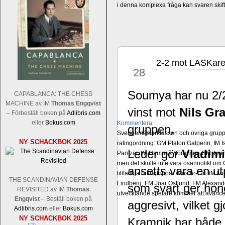
i denna komplexa fråga kan svaren ski
2-2 mot LASKar
jan
28
Soumya har nu 2/2
CAPABLANCA: THE CHESS
MACHINE av IM
Thomas Engqvist
vinst mot
Nils Gr
– Förbeställ boken på
Adlibris.com
eller
Bokus.com
Kommentera
gruppen.
Sverigemästarklassen och övriga grupper
NY SCHACKBOK 2025
ratingordning: GM Platon Galperin, IM I
Leder gör
Vladim
Pantzar, IM Hampus Sörensen GM Jonny 
men det skulle inte vara osannolikt o
ansetts vara en u
tillfälliga ratingtoppar. Mästar-Elit: 
THE SCANDINAVIAN DEFENSE
Lindberg, FM Joar Östlund, FM Alexande
som svart ger hono
REVISITED av IM
Thomas
utvecklande spelare kommer att avancer
Engqvist
– Beställ boken på
aggresivt, vilket g
Adlibris.com
eller
Bokus.com
NY SCHACKBOK 2025
Kramnik har både 