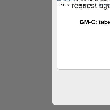
Kommentera
Alingsås Schacksällskap fyl
- 26 januari - är det premiär för
turneri
GM-C: tabel