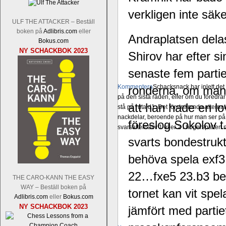
verkligen inte säke
ULF THE ATTACKER – Beställ
boken på
Adlibris.com
eller
Andraplatsen del
Bokus.com
NY SCHACKBOK 2023
Shirov har efter s
senaste fem partier
Kommentera
Schacksnack har inlett de
ronderna, om man 
på den sista raden, eller om du föredra
att han hade en l
stå på ruta d1. Det förstnämnda alternati
nackdelar, beroende på hur man ser på
föreslog Sokolov t
svarsalternativ 1 eller 2 i högerspalten
svarts bondestrukt
behöva spela exf3 
22…fxe5 23.b3 behå
THE CARO-KANN THE EASY
WAY – Beställ boken på
tornet kan vit spe
Adlibris.com
eller
Bokus.com
NY SCHACKBOK 2023
jämfört med partie