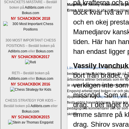
på krafterna och p
SCHACKETS MÄSTARE – Beställ
Malmstig-IM Tommy Andersson, IM B
boken på
Adlibris.com
eller
Ernst.
dock kvar två av h
Mitt stalltips är att Lindberg blir 
Bokus.com
NY SCHACKBOK 2018
och en okej presta
Mamedjarov kanske
tiden. Här han han 
300 MOST IMPORTANT CHESS
POSITIONS – Beställ boken på
han endast ligger 
Adlibris.com
eller
Bokus.com
NY SCHACKBOK2017
Vassily Ivanchu
Läs de 8 kommentarerna
En svensk sch
RETI – Beställ boken på
bort från brädet, 
bedrifter i schackvärlden. Glenn Ek på S
Adlibris.com
eller
Bokus.com
årtiondena alltmer betraktats som en sp
verkligen inte som
NY SCHACKBOK 2016
är annars spel, vetenskap eller konst.
Engqvist arbetat med boken i ur och skur
missnöjd. Som vit 
djupintervjuer med
Okpu
och
Engqvist
s
CHESS STRATEGY FOR KIDS –
flesta aldrig har sett tidigare. Boken bör
drag. I det läget 
Beställ boken på
Adlibris.com
eller
pedagogiska kommentarer och de som vil
Bokus.com
timme sämre på klo
skrivits....
NY SCHACKBOK2015
drag. Shirov svara