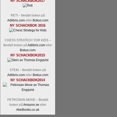
NY SCHACKBOK2017
RETI – Beställ boken på
Adlibris.com
eller
Bokus.com
NY SCHACKBOK 2016
CHESS STRATEGY FOR KIDS –
Beställ boken på
Adlibris.com
eller
Bokus.com
NY SCHACKBOK2015
STEIN – Beställ boken på
Adlibris.com
eller
Bokus.com
NY SCHACKBOK2014
PETROSIAN MOVE – Beställ
boken på
Amazon.se
eller
AbeBooks.co.uk