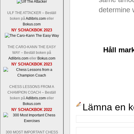
determine w
ULF THE ATTACKER – Beställ
boken på
Adlibris.com
eller
Bokus.com
NY SCHACKBOK 2023
THE CARO-KANN THE EASY
Håll mark
WAY – Beställ boken på
Adlibris.com
eller
Bokus.com
NY SCHACKBOK 2023
CHESS LESSONS FROM A
CHAMPION COACH – Beställ
boken på
Adlibris.com
eller
Bokus.com
Lämna en 
NY SCHACKBOK 2022
300 MOST IMPORTANT CHESS