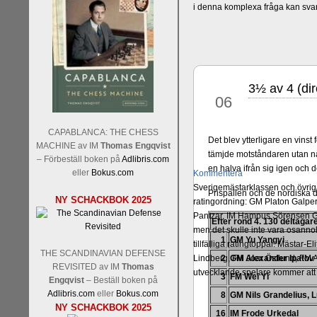
i denna komplexa fråga kan sva
3½ av 4 (di
aug
06
CAPABLANCA: THE CHESS
Det blev ytterligare en vinst 
MACHINE av IM
Thomas Engqvist
tämjde motståndaren utan någ
– Förbeställ boken på
Adlibris.com
en halva ifrån sig igen och
eller
Bokus.com
Kommentera
Sverigemästarklassen och övriga 
Prispallen och de nordiska de
NY SCHACKBOK 2025
ratingordning: GM Platon Galper
Pantzar, IM Hampus Sörensen GM
Efter rond 4. 130 deltagare
men det skulle inte vara osann
1
GM Yu Yangyi
tillfälliga ratingtoppar. Mästar
THE SCANDINAVIAN DEFENSE
Lindberg, FM Joar Östlund, FM A
2
GM Alexander Ipatov
REVISITED av IM
Thomas
utvecklande spelare kommer att 
3
FM Wei Yi
Engqvist
– Beställ boken på
Adlibris.com
eller
Bokus.com
8
GM Nils Grandelius, 
NY SCHACKBOK 2025
16
IM Frode Urkedal