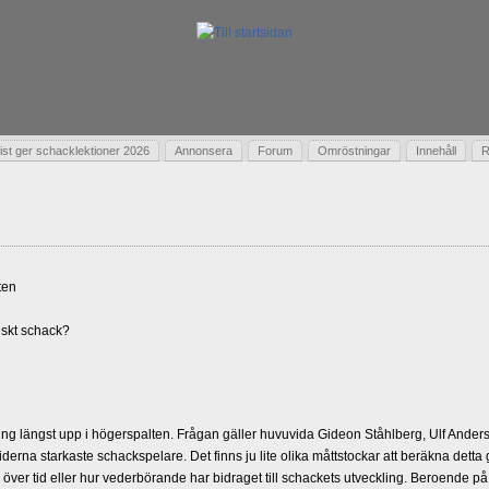
t ger schacklektioner 2026
Annonsera
Forum
Omröstningar
Innehåll
R
ten
skt schack?
g längst upp i högerspalten. Frågan gäller huvuvida Gideon Ståhlberg, Ulf Andersso
erna starkaste schackspelare. Det finns ju lite olika måttstockar att beräkna detta
d över tid eller hur vederbörande har bidraget till schackets utveckling. Beroende på