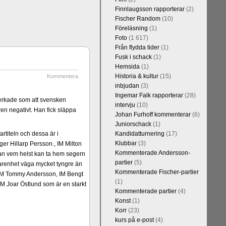
Finnlaugsson rapporterar
(2)
Fischer Random
(10)
Föreläsning
(1)
Foto
(1 617)
Från flydda tider
(1)
Fusk i schack
(1)
Hemsida
(1)
Historia & kultur
(15)
Kommentera
inbjudan
(3)
Ingemar Falk rapporterar
(28)
erkade som att svensken
intervju
(10)
en negativt. Han fick släppa
Johan Furhoff kommenterar
(6)
Juniorschack
(1)
rtiteln och dessa är i
Kandidatturnering
(17)
Klubbar
(3)
er Hillarp Persson., IM Milton
Kommenterade Andersson-
an vem helst kan ta hem segern
partier
(5)
arenhet väga mycket tyngre än
Kommenterade Fischer-partier
n, IM Tommy Andersson, IM Bengt
(1)
M Joar Östlund som är en starkt
Kommenterade partier
(4)
Konst
(1)
Korr
(23)
kurs på e-post
(4)