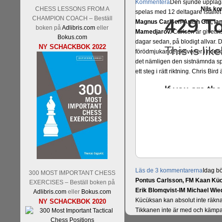
Kommentera
Den sjunde upplagan
CHESS LESSONS FROM A
Nils ko
spelas med 12 deltagare istället 
CHAMPION COACH – Beställ
Magnus Carlsen-Anish Giri, 
boken på
Adlibris.com
eller
Mamedjarov.
Carlsen är givetvis
Bokus.com
dagar sedan, på blodigt allvar.
NY SCHACKBOK 2022
förödmjukande skriverier i norsk
det nämligen den sistnämnda spe
ett steg i rätt riktning. Chris Bird
Läs de 3 kommentarerna
Idag bö
300 MOST IMPORTANT CHESS
Pontus Carlsson, FM Kaan Küc
EXERCISES – Beställ boken på
Erik Blomqvist-IM Michael Wied
Adlibris.com
eller
Bokus.com
Kücüksan kan absolut inte räkna
NY SCHACKBOK 2020
Tikkanen inte är med och kämpa
GM-status, och Tikkanen är säkert