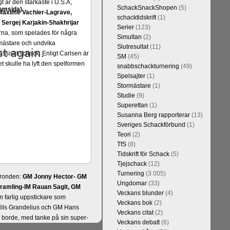
t är den starkaste i U.S.A,
SchackSnackShopen
(5)
emsida).
Maxime Vachier-Lagrave,
schacktidskrift
(1)
h
Sergej Karjakin-Shakhrijar
Serier
(123)
ierna, som spelades för några
Simultan
(2)
smästare och undvika
Slutresultat
(11)
assiskt schack. Enligt Carlsen är
SM
(45)
 skulle ha lyft den spelformen
snabbschackturnering
(49)
Spelsajter
(1)
Stormästare
(1)
Studie
(9)
Superettan
(1)
Susanna Berg rapporterar
(13)
Sveriges Schackförbund
(1)
Teori
(2)
TfS
(8)
Tidskrift för Schack
(5)
Tjejschack
(12)
Turnering
(3 005)
a ronden:
GM Jonny Hector- GM
Ungdomar
(33)
ramling-IM Rauan Sagit, GM
Veckans blunder
(4)
 farlig uppstickare som
Veckans bok
(2)
 Nils Grandelius och GM Hans
Veckans citat
(2)
borde, med tanke på sin super-
Veckans debatt
(6)
Dan Cramling, FM Erik