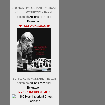
Malmstig-IM Tommy Andersson
300 MOST IMPORTANT TACTICAL
Ernst.
Mitt stalltips är att Lindbe
CHESS POSITIONS – Beställ
boken på
Adlibris.com
eller
Bokus.com
NY SCHACKBOK2019
Läs de 8 kommentarerna
En sve
bedrifter i schackvärlden. Glenn 
årtiondena alltmer betraktats so
är annars spel, vetenskap eller
Engqvist arbetat med boken i ur o
SCHACKETS MÄSTARE – Beställ
djupintervjuer med
Okpu
och
En
boken på
Adlibris.com
eller
flesta aldrig har sett tidigare. B
Bokus.com
pedagogiska kommentarer och de 
NY SCHACKBOK 2018
skrivits....