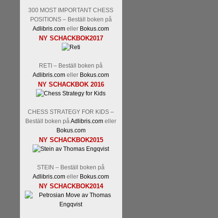
300 MOST IMPORTANT CHESS
POSITIONS – Beställ boken på
Adlibris.com
eller
Bokus.com
NY SCHACKBOK2017
RETI – Beställ boken på
Läs kommentaren
En av världens
Adlibris.com
eller
Bokus.com
hemsida
meddelat att han avslut
NY SCHACKBOK 2016
nu vill ägna sig åt att undervis
Vi som följt Kramniks schackkar
Spanskt, får vara tacksamma och 
CHESS STRATEGY FOR KIDS –
framtida projekt.
Beställ boken på
Adlibris.com
eller
Bokus.com
NY SCHACKBOK2015
STEIN – Beställ boken på
Adlibris.com
eller
Bokus.com
NY SCHACKBOK2014