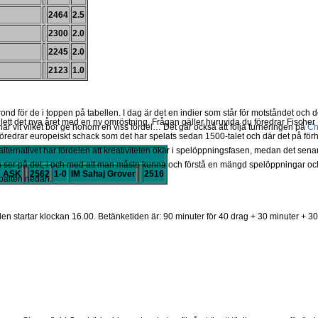
2464
2.5
2300
2.0
2245
2.0
2123
1.0
ond för de i toppen på tabellen. I dag är det en indier som står för motståndet och 
lett det nya året med en ny omröstning. Frågan gäller huruvida du föredrar Fisch
har vit vilket bör ge honom en viss fördel… Det går också att följa turneringen på
Ch
föredrar europeiskt schack som det har spelats sedan 1500-talet och där det på förh
lternativet har fördelen att kreativiteten ökar i spelöppningsfasen, medan det senare 
ser på det, i och med att man måste kunna och förstå en mängd spelöppningar och
s ASK
2562
1-0
IM Sahaj Grover
2516
spalten nedan.
den startar klockan 16.00. Betänketiden är: 90 minuter för 40 drag + 30 minuter + 30