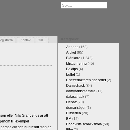
Kategorier
egistrera
Gästbok
Kontakt
Om…
Annons
(153)
Artikel
(95)
Blänkare
(1 242)
blixtturnering
(45)
Boktips
(4)
bullet
(1)
Chefredaktören har ordet
(2)
Damschack
(84)
damvärldsmästare
(11)
dataschack
(7)
Debatt
(70)
domarfrågor
(1)
Elitserien
(20)
n eller Nils Grandelius är att
EM
(12)
 genom till exempel
Engqvists schackskola
(59)
 perspektiv och hur insatt man är
Film
(2)