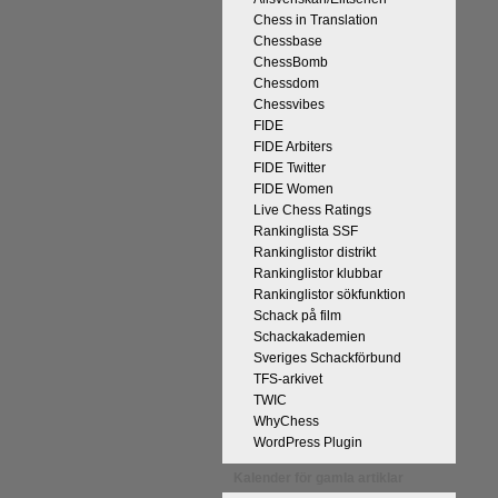
Chess in Translation
Chessbase
ChessBomb
Chessdom
Chessvibes
FIDE
FIDE Arbiters
på Tata Steel-turneringens
FIDE Twitter
kan uppnås som schackspelare och
FIDE Women
derliga mänskliga erfarenheter.
Live Chess Ratings
 med remivapnet Berlinvarianten i
Rankinglista SSF
Rankinglistor distrikt
cka till och all välgång med sina
Rankinglistor klubbar
Rankinglistor sökfunktion
Schack på film
Schackakademien
Sveriges Schackförbund
TFS-arkivet
TWIC
WhyChess
WordPress Plugin
Kalender för gamla artiklar