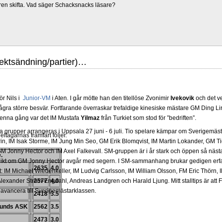
ren skifta. Vad säger Schacksnacks läsare?
rektsändning/partier)…
för Nils i
Junior-VM
i Aten. I går mötte han den titellöse Zvonimir
Ivekovik
och det v
ra större besvär. Fortfarande överraskar trefaldige kinesiske mästare GM Ding Lir
 denna gång var det IM Mustafa
Yilmaz
från Turkiet som stod för ”bedriften”.
grupper arrangeras i Uppsala 27 juni - 6 juli. Tio spelare kämpar om Sverigemästa
ltagarnas framfart följer.
in, IM Isak Storme, IM Jung Min Seo, GM Erik Blomqvist, IM Martin Lokander, GM Tig
 Jonny Hector och IM Axel Falkevall. SM-gruppen är i år stark och öppen så näst
.
olikt om GM Jonny Hector avgår med segern. I SM-sammanhang brukar gedigen erf
2635
4.0
-Elit: IM Michael Wiedenkeller, IM Ludvig Carlsson, IM William Olsson, FM Eric Thör
lexander Ström-Engdahl, Andreas Landgren och Harald Ljung. Mitt stalltips är att F
2577
4.0
avancera till Sverigemästarklassen.
2418
3.5
Lunds ASK
2562
3.5
2473
3.0