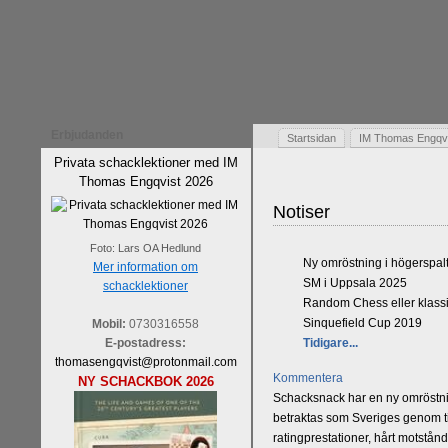
Erbjudanden
Startsidan
IM Thomas Engqvis
Privata schacklektioner med IM
Thomas Engqvist 2026
Notiser
Foto: Lars OA Hedlund
Ny omröstning i högerspal
Mer information om
SM i Uppsala 2025
schacklektioner
Random Chess eller klassi
Sinquefield Cup 2019
Mobil:
0730316558
E-postadress:
Tidigare...
thomasengqvist@protonmail.com
Kommentera
NY SCHACKBOK 2026
Schacksnack har en ny omröstnin
betraktas som Sveriges genom tid
ratingprestationer, hårt motstån