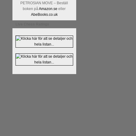
Kommentera
Alingsås Schacksäll
PETROSIAN MOVE – Beställ
- 26 januari - är det premiär för
t
boken på
Amazon.se
eller
AbeBooks.co.uk
Live Chess Ratings