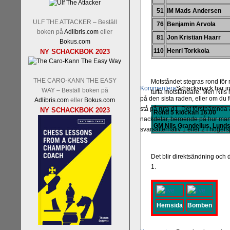
51
IM Mads Andersen
ULF THE ATTACKER – Beställ
76
Benjamin Arvola
boken på
Adlibris.com
eller
81
Jon Kristian Haarr
Bokus.com
110
Henri Torkkola
NY SCHACKBOK 2023
THE CARO-KANN THE EASY
Motståndet stegras rond för r
Kommentera
Schacksnack har in
WAY – Beställ boken på
tuffa motståndare. Men Nils 
på den sista raden, eller om du 
Adlibris.com
eller
Bokus.com
stå på ruta d1. Det förstnämnda a
NY SCHACKBOK 2023
Rond 5 klockan 16.00
nackdelar, beroende på hur man 
GM Nils Grandelius, Lund
svarsalternativ 1 eller 2 i höger
Det blir direktsändning och 
1.
Hemsida
Bomben