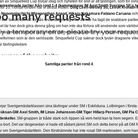
 av Sinquefield Cup börjar idag och nyheten för året är att tävlingen, som för övrig
mmenterade partier från rond 1-4 (kommentarer IM Axel Smith Sveriges SF:s h
för 10. I första ronden har vi dessa möten:
Ding Liren-Wesley So, Levon Aronian-
Ian Nepomniachtchi-Wiswanathan Anand, Hikaru Nakamura-Fabiano Caruana
oc
 stor favorit och vill förstås revanschera sig efter att inte ha tagit de snabbare part
 Det lär han dock göra denna gång om han inte ska förlora sitt anséende som värld
 massmedia som inte riktigt förstår skillnaderna på blixtschack, snabbschack och kl
lformen som är den seriösaste. Sinquefield Cup saknar dock tyvärr dragserie vilket
 är tävlingsledare
Samtliga partier från rond 4
.
rjar Sverigemästarklassen sina tävlingar under SM i Eskilstuna. Lottningen i först
üksan-GM Axel Smith, IM Linus Johansson-GM Tiger Hillarp Persson, GM Pia C
enkeller.
SM-gruppen är både stark och öppen så vem helst kan ta hem segern. En
s bort. Det var längesedan vi hade ett sådant jämnt SM och detta beror på att GM
r om Sverigemästartiteln. Den förstnämnde har inte rosat SM-marknaden, som han 
 mätt på SM-titlar och har andra prioriteringar. Mästar-Elit:
FM Harald Lögdahl-IM 