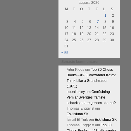
urnering i Alingsås 4-5 maj. Idag
augusti 2026
M
T
O
T
F
L
S
1
2
3
4
5
6
7
8
9
10
11
12
13
14
15
16
17
18
19
20
21
22
23
24
25
26
27
28
29
30
31
« jul
Senaste kommentarer
Artur Kloos
om
Top 30 Chess
Books – #23 | Alexander Kotov:
Think Like a Grandmaster
(1971)
openlibrary
om
Omröstning:
Vem är Sveriges främste
schackspelare genom tiderna?
Thomas Engqvist
om
Eskilstuna SK
Ismail El Turk
om
Eskilstuna SK
Thomas Engqvist
om
Top 30
Chess Books – #23 | Alexander