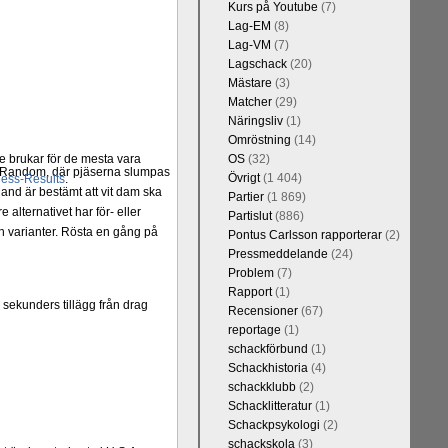
Kurs på Youtube
(7)
Lag-EM
(8)
Lag-VM
(7)
Lagschack
(20)
Mästare
(3)
Matcher
(29)
Näringsliv
(1)
Omröstning
(14)
de brukar för de mesta vara
OS
(32)
er Random, där pjäserna slumpas
Övrigt
(1 404)
ess-Results
.
and är bestämt att vit dam ska
Partier
(1 869)
alternativet har för- eller
Partislut
(886)
 varianter. Rösta en gång på
Pontus Carlsson rapporterar
(2)
Pressmeddelande
(24)
Problem
(7)
Rapport
(1)
 sekunders tillägg från drag
Recensioner
(67)
reportage
(1)
schackförbund
(1)
Schackhistoria
(4)
schackklubb
(2)
Schacklitteratur
(1)
Schackpsykologi
(2)
schackskola
(3)