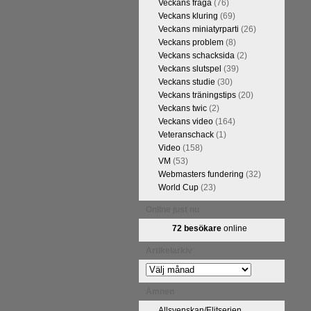
Veckans fråga
(76)
FM Tom Rydström-GM Thomas
Veckans kluring
(69)
Veckans miniatyrparti
(26)
Veckans problem
(8)
Veckans schacksida
(2)
Veckans slutspel
(39)
Veckans studie
(30)
Veckans träningstips
(20)
Veckans twic
(2)
Veckans video
(164)
Veteranschack
(1)
Video
(158)
VM
(53)
ivits om Ulf Anderssons makalösa
Webmasters fundering
(32)
attarna. Schack har de senaste
World Cup
(23)
acket. Andra populära kategorier
pråkläraren och IM Thomas
Online just nu
na 5 juli. På Schack.se finns
72 besökare
online
fotodel med fotografier som de
angreppspartier med moderna,
Artikelarkiv
raturen har alltså äntligen
Artikelarkiv
Ämnen
Allsvenskan/Elitserien