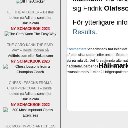
sig Fridrik
Olafss
ULF THE ATTACKER – Beställ
boken på
Adlibris.com
eller
För ytterligare i
Bokus.com
NY SCHACKBOK 2023
Results
.
THE CARO-KANN THE EASY
Kommentera
Schacksnack har inlett de
WAY – Beställ boken på
på den sista raden, eller om du föredra
Adlibris.com
eller
Bokus.com
stå på ruta d1. Det förstnämnda alternati
NY SCHACKBOK 2023
Håll mark
nackdelar, beroende på hur man ser på
svarsalternativ 1 eller 2 i högerspalten
CHESS LESSONS FROM A
CHAMPION COACH – Beställ
boken på
Adlibris.com
eller
Bokus.com
NY SCHACKBOK 2022
300 MOST IMPORTANT CHESS