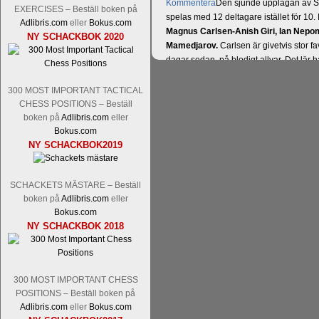
Kommentera
Den sjunde upplagan av Sinq
EXERCISES – Beställ boken på
spelas med 12 deltagare istället för 10.
Adlibris.com
eller
Bokus.com
Magnus Carlsen-Anish Giri, Ian Nep
NY SCHACKBOK 2020
Mamedjarov.
Carlsen är givetvis stor f
dagar sedan, på blodigt allvar. Det lä
förödmjukande skriverier i norsk massme
det nämligen den sistnämnda spelformen 
300 MOST IMPORTANT TACTICAL
ett steg i rätt riktning. Chris Bird är tävl
CHESS POSITIONS – Beställ
boken på
Adlibris.com
eller
Bokus.com
NY SCHACKBOK2019
SCHACKETS MÄSTARE – Beställ
boken på
Adlibris.com
eller
Bokus.com
NY SCHACKBOK 2018
Läs de 3 kommentarerna
Idag börjar Sv
Pontus Carlsson, FM Kaan Kücüksan-G
Erik Blomqvist-IM Michael Wiedenkell
300 MOST IMPORTANT CHESS
Kücüksan kan absolut inte räknas bort.
POSITIONS – Beställ boken på
Tikkanen inte är med och kämpar om Sv
Adlibris.com
eller
Bokus.com
GM-status, och Tikkanen är säkert mätt p