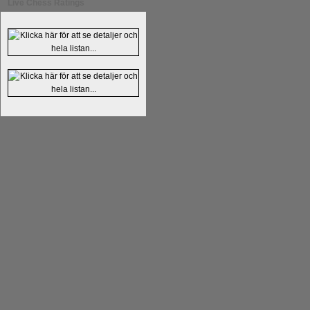
Live Chess Ratings
Läs kommentaren
En av världens genom 
hemsida
meddelat att han avslutat sin 
nu vill ägna sig åt att undervisa schac
Vi som följt Kramniks schackkarriär oc
Spanskt, får vara tacksamma och nöjda ö
framtida projekt.