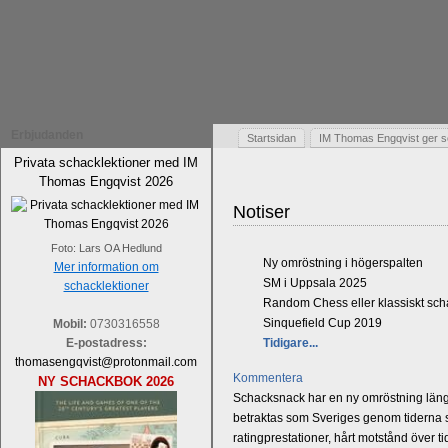
Erbjudanden
Startsidan
IM Thomas Engqvist ger s
Privata schacklektioner med IM
Thomas Engqvist 2026
Notiser
Foto: Lars OA Hedlund
Ny omröstning i högerspalten
Mer information om
SM i Uppsala 2025
schacklektioner
Random Chess eller klassiskt sc
Sinquefield Cup 2019
Mobil:
0730316558
E-postadress:
Tidigare...
thomasengqvist@protonmail.com
Kommentera
NY SCHACKBOK 2026
Schacksnack har en ny omröstning längst
betraktas som Sveriges genom tiderna st
ratingprestationer, hårt motstånd över t