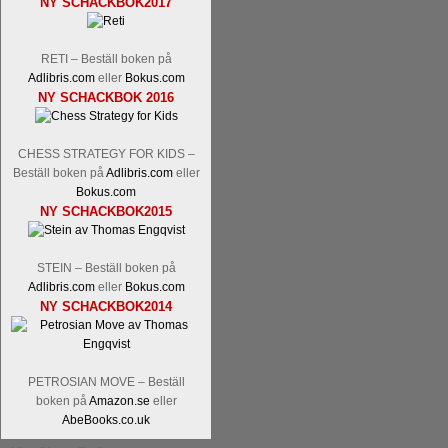
NY SCHACKBOK2017
Malmstig-IM Tommy Andersson, IM B
Ernst.
Mitt stalltips är att Lindberg blir 
RETI – Beställ boken på
Adlibris.com
eller
Bokus.com
NY SCHACKBOK 2016
CHESS STRATEGY FOR KIDS –
Beställ boken på
Adlibris.com
eller
Bokus.com
NY SCHACKBOK2015
Läs de 8 kommentarerna
En svensk sch
bedrifter i schackvärlden. Glenn Ek på S
STEIN – Beställ boken på
årtiondena alltmer betraktats som en sp
Adlibris.com
eller
Bokus.com
är annars spel, vetenskap eller konst.
NY SCHACKBOK2014
Engqvist arbetat med boken i ur och skur
djupintervjuer med
Okpu
och
Engqvist
s
flesta aldrig har sett tidigare. Boken bör
pedagogiska kommentarer och de som vil
PETROSIAN MOVE – Beställ
skrivits....
boken på
Amazon.se
eller
AbeBooks.co.uk