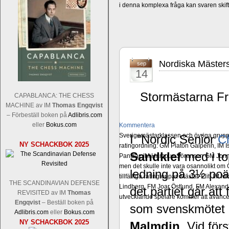
i denna komplexa fråga kan svaren ski
Nordiska Mästers
sep
14
Stormästarna Fr
CAPABLANCA: THE CHESS
MACHINE av IM
Thomas Engqvist
– Förbeställ boken på
Adlibris.com
eller
Bokus.com
Kommentera
Sverigemästarklassen och övriga grupper
I ”Nordic Senior
C
NY SCHACKBOK 2025
ratingordning: GM Platon Galperin, IM I
Sandklef
med i to
Pantzar, IM Hampus Sörensen GM Jonny 
men det skulle inte vara osannolikt o
ledning på 3½ poä
tillfälliga ratingtoppar. Mästar-Elit: 
THE SCANDINAVIAN DEFENSE
Lindberg, FM Joar Östlund, FM Alexande
det partiet går att
REVISITED av IM
Thomas
utvecklande spelare kommer att avancer
Engqvist
– Beställ boken på
som svenskmötet 
Adlibris.com
eller
Bokus.com
NY SCHACKBOK 2025
Malmdin
. Vid för