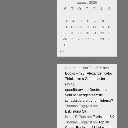
urnering i Alingsås 4-5 maj. Idag
augusti 2026
M
T
O
T
F
L
S
1
2
3
4
5
6
7
8
9
10
11
12
13
14
15
16
17
18
19
20
21
22
23
24
25
26
27
28
29
30
31
« jul
Senaste kommentarer
Artur Kloos
om
Top 30 Chess
Books – #23 | Alexander Kotov:
Think Like a Grandmaster
(1971)
openlibrary
om
Omröstning:
Vem är Sveriges främste
schackspelare genom tiderna?
Thomas Engqvist
om
Eskilstuna SK
Ismail El Turk
om
Eskilstuna SK
Thomas Engqvist
om
Top 30
Chess Books – #23 | Alexander