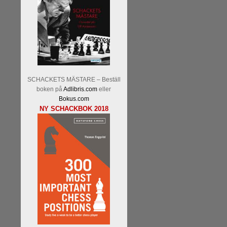
Malmstig-IM Tommy Andersson
Ernst.
Mitt stalltips är att Lindbe
SCHACKETS MÄSTARE – Beställ
boken på
Adlibris.com
eller
Bokus.com
NY SCHACKBOK 2018
Läs de 8 kommentarerna
En sve
bedrifter i schackvärlden. Glenn 
årtiondena alltmer betraktats so
är annars spel, vetenskap eller
Engqvist arbetat med boken i ur o
djupintervjuer med
Okpu
och
En
flesta aldrig har sett tidigare. B
pedagogiska kommentarer och de 
skrivits....