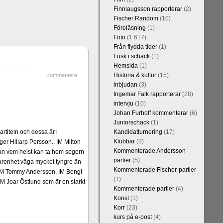
Finnlaugsson rapporterar
(2)
Fischer Random
(10)
Föreläsning
(1)
Foto
(1 617)
Från flydda tider
(1)
Fusk i schack
(1)
Hemsida
(1)
Historia & kultur
(15)
Kommentera
inbjudan
(3)
Ingemar Falk rapporterar
(28)
intervju
(10)
Johan Furhoff kommenterar
(6)
Juniorschack
(1)
rtiteln och dessa är i
Kandidatturnering
(17)
Klubbar
(3)
er Hillarp Persson., IM Milton
Kommenterade Andersson-
an vem helst kan ta hem segern
partier
(5)
arenhet väga mycket tyngre än
Kommenterade Fischer-partier
n, IM Tommy Andersson, IM Bengt
(1)
M Joar Östlund som är en starkt
Kommenterade partier
(4)
Konst
(1)
Korr
(23)
kurs på e-post
(4)