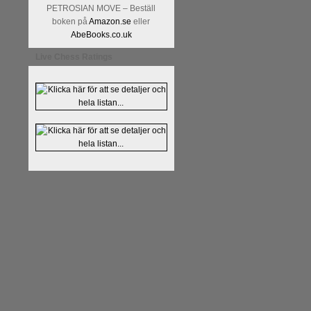
Kommentera
Alingsås Schacksäll
PETROSIAN MOVE – Beställ
- 26 januari - är det premiär för
t
boken på
Amazon.se
eller
AbeBooks.co.uk
Live Chess Ratings