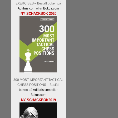
Kommentera
Den sjunde upplagan
EXERCISES – Beställ boken på
spelas med 12 deltagare istället 
Adlibris.com
eller
Bokus.com
Magnus Carlsen-Anish Giri, 
NY SCHACKBOK 2020
Mamedjarov.
Carlsen är givetvis
dagar sedan, på blodigt allvar.
förödmjukande skriverier i norsk
det nämligen den sistnämnda spe
ett steg i rätt riktning. Chris Bird
300 MOST IMPORTANT TACTICAL
CHESS POSITIONS – Beställ
boken på
Adlibris.com
eller
Läs de 3 kommentarerna
Idag bö
Bokus.com
Pontus Carlsson, FM Kaan Küc
NY SCHACKBOK2019
Erik Blomqvist-IM Michael Wied
Kücüksan kan absolut inte räkna
Tikkanen inte är med och kämpa
GM-status, och Tikkanen är säkert