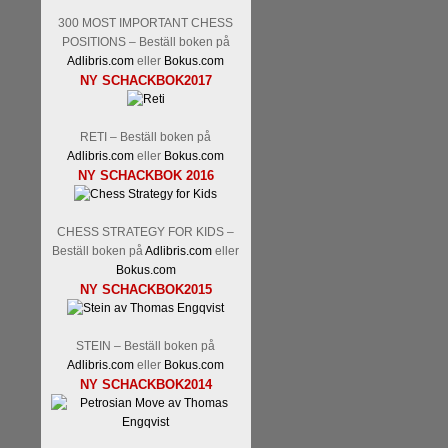
300 MOST IMPORTANT CHESS
POSITIONS – Beställ boken på
Adlibris.com
eller
Bokus.com
NY SCHACKBOK2017
RETI – Beställ boken på
Läs kommentaren
En av världens
Adlibris.com
eller
Bokus.com
hemsida
meddelat att han avslut
NY SCHACKBOK 2016
nu vill ägna sig åt att undervis
Vi som följt Kramniks schackkar
Spanskt, får vara tacksamma och 
CHESS STRATEGY FOR KIDS –
framtida projekt.
Beställ boken på
Adlibris.com
eller
Bokus.com
NY SCHACKBOK2015
STEIN – Beställ boken på
Adlibris.com
eller
Bokus.com
NY SCHACKBOK2014