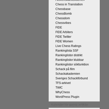
Chess in Translation
Chessbase
ChessBomb
Chessdom
Chessvibes
FIDE
FIDE Arbiters
på Tata Steel-turneringens
FIDE Twitter
kan uppnås som schackspelare och
FIDE Women
derliga mänskliga erfarenheter.
Live Chess Ratings
 med remivapnet Berlinvarianten i
Rankinglista SSF
Rankinglistor distrikt
cka till och all välgång med sina
Rankinglistor klubbar
Rankinglistor sökfunktion
Schack på film
Schackakademien
Sveriges Schackförbund
TFS-arkivet
TWIC
WhyChess
WordPress Plugin
Kalender för gamla artiklar