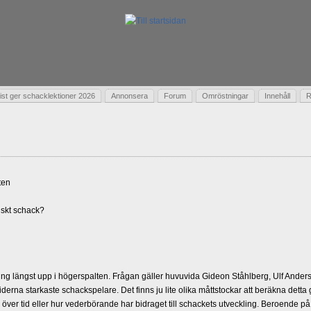
t ger schacklektioner 2026
Annonsera
Forum
Omröstningar
Innehåll
R
ten
skt schack?
g längst upp i högerspalten. Frågan gäller huvuvida Gideon Ståhlberg, Ulf Andersso
erna starkaste schackspelare. Det finns ju lite olika måttstockar att beräkna detta
d över tid eller hur vederbörande har bidraget till schackets utveckling. Beroende på