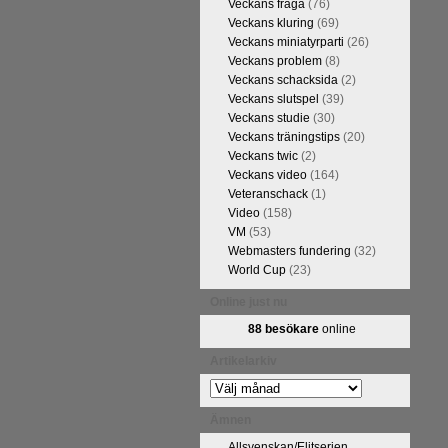
Veckans fråga
(76)
FM Tom Rydström-GM Thomas
Veckans kluring
(69)
Veckans miniatyrparti
(26)
Veckans problem
(8)
Veckans schacksida
(2)
Veckans slutspel
(39)
Veckans studie
(30)
Veckans träningstips
(20)
Veckans twic
(2)
Veckans video
(164)
Veteranschack
(1)
Video
(158)
VM
(53)
ivits om Ulf Anderssons makalösa
Webmasters fundering
(32)
attarna. Schack har de senaste
World Cup
(23)
acket. Andra populära kategorier
pråkläraren och IM Thomas
Online just nu
na 5 juli. På Schack.se finns
88 besökare
online
fotodel med fotografier som de
angreppspartier med moderna,
Artikelarkiv
raturen har alltså äntligen
Artikelarkiv
Ämnen
Allsvenskan/Elitserien