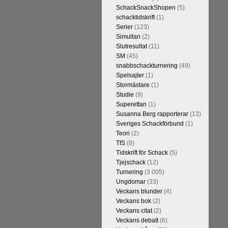
t är den starkaste i U.S.A,
SchackSnackShopen
(5)
Maxime Vachier-Lagrave,
schacktidskrift
(1)
h
Sergej Karjakin-Shakhrijar
Serier
(123)
ierna, som spelades för några
Simultan
(2)
smästare och undvika
Slutresultat
(11)
assiskt schack. Enligt Carlsen är
SM
(45)
 skulle ha lyft den spelformen
snabbschackturnering
(49)
Spelsajter
(1)
Stormästare
(1)
Studie
(9)
Superettan
(1)
Susanna Berg rapporterar
(13)
Sveriges Schackförbund
(1)
Teori
(2)
TfS
(8)
Tidskrift för Schack
(5)
Tjejschack
(12)
Turnering
(3 005)
a ronden:
GM Jonny Hector- GM
Ungdomar
(33)
ramling-IM Rauan Sagit, GM
Veckans blunder
(4)
 farlig uppstickare som
Veckans bok
(2)
 Nils Grandelius och GM Hans
Veckans citat
(2)
borde, med tanke på sin super-
Veckans debatt
(6)
Dan Cramling, FM Erik