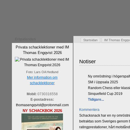
Erbjudanden
Startsidan
IM Thomas Engqvis
Privata schacklektioner med IM
Thomas Engqvist 2026
Notiser
Foto: Lars OA Hedlund
Ny omröstning i högerspal
Mer information om
SM i Uppsala 2025
schacklektioner
Random Chess eller klassi
Sinquefield Cup 2019
Mobil:
0730316558
E-postadress:
Tidigare...
thomasengqvist@protonmail.com
Kommentera
NY SCHACKBOK 2026
Schacksnack har en ny omröstnin
betraktas som Sveriges genom tid
ratingprestationer, hårt motstån