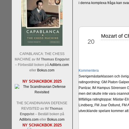
i denna komplexa fråga kan sva
Mozart of 
feb
20
CAPABLANCA: THE CHESS
MACHINE av IM
Thomas Engqvist
– Förbeställ boken på
Adlibris.com
eller
Bokus.com
Kommentera
Sverigemästarklassen och övriga 
NY SCHACKBOK 2025
ratingordning: GM Platon Galper
Pantzar, IM Hampus Sörensen GM
men det skulle inte vara osann
tillfälliga ratingtoppar. Mästar
THE SCANDINAVIAN DEFENSE
Lindberg, FM Joar Östlund, FM A
REVISITED av IM
Thomas
utvecklande spelare kommer att 
Engqvist
– Beställ boken på
Adlibris.com
eller
Bokus.com
NY SCHACKBOK 2025