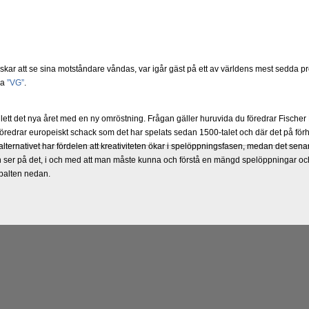
ar att se sina motståndare våndas, var igår gäst på ett av världens mest sedda 
ka
”VG”
.
lett det nya året med en ny omröstning. Frågan gäller huruvida du föredrar Fisch
föredrar europeiskt schack som det har spelats sedan 1500-talet och där det på förh
lternativet har fördelen att kreativiteten ökar i spelöppningsfasen, medan det senare 
ser på det, i och med att man måste kunna och förstå en mängd spelöppningar och
spalten nedan.