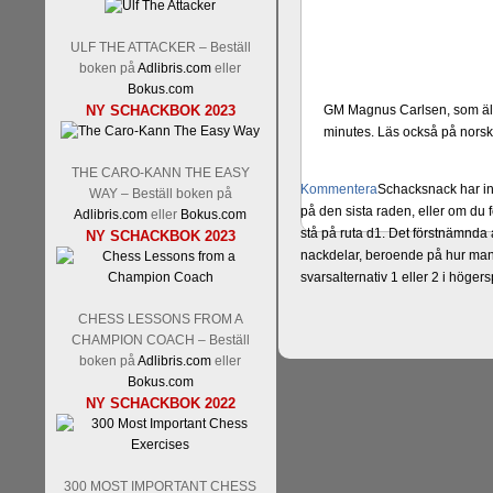
ULF THE ATTACKER – Beställ
boken på
Adlibris.com
eller
Bokus.com
NY SCHACKBOK 2023
GM Magnus Carlsen, som älsk
minutes. Läs också på nors
THE CARO-KANN THE EASY
Kommentera
Schacksnack har in
WAY – Beställ boken på
på den sista raden, eller om du 
Adlibris.com
eller
Bokus.com
stå på ruta d1. Det förstnämnda a
NY SCHACKBOK 2023
nackdelar, beroende på hur man 
svarsalternativ 1 eller 2 i höger
CHESS LESSONS FROM A
CHAMPION COACH – Beställ
boken på
Adlibris.com
eller
Bokus.com
NY SCHACKBOK 2022
300 MOST IMPORTANT CHESS