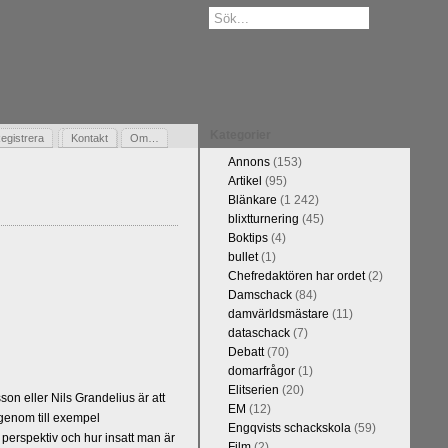
Kategorier
egistrera
Gästbok
Kontakt
Om…
Annons
(153)
Artikel
(95)
Blänkare
(1 242)
blixtturnering
(45)
Boktips
(4)
bullet
(1)
Chefredaktören har ordet
(2)
Damschack
(84)
damvärldsmästare
(11)
dataschack
(7)
Debatt
(70)
domarfrågor
(1)
Elitserien
(20)
n eller Nils Grandelius är att
EM
(12)
 genom till exempel
Engqvists schackskola
(59)
 perspektiv och hur insatt man är
Film
(2)