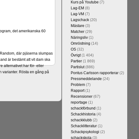
Kurs på Youtube
(7)
Lag-EM
(8)
Lag-VM
(7)
Lagschack
(20)
Mästare
(3)
program, det amerikanska 60
Matcher
(29)
Näringsliv
(1)
Omröstning
(14)
OS
(32)
er Random, där pjäserna slumpas
Övrigt
(1 404)
and är bestämt att vit dam ska
Partier
(1 869)
alternativet har för- eller
Partislut
(886)
 varianter. Rösta en gång på
Pontus Carlsson rapporterar
(2)
Pressmeddelande
(24)
Problem
(7)
Rapport
(1)
Recensioner
(67)
reportage
(1)
schackförbund
(1)
Schackhistoria
(4)
schackklubb
(2)
Schacklitteratur
(1)
Schackpsykologi
(2)
schackskola
(3)