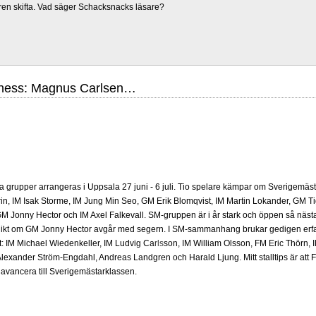
ren skifta. Vad säger Schacksnacks läsare?
Chess: Magnus Carlsen…
grupper arrangeras i Uppsala 27 juni - 6 juli. Tio spelare kämpar om Sverigemästa
in, IM Isak Storme, IM Jung Min Seo, GM Erik Blomqvist, IM Martin Lokander, GM Tig
 Jonny Hector och IM Axel Falkevall. SM-gruppen är i år stark och öppen så näst
olikt om GM Jonny Hector avgår med segern. I SM-sammanhang brukar gedigen erf
-Elit: IM Michael Wiedenkeller, IM Ludvig Carlsson, IM William Olsson, FM Eric Thör
lexander Ström-Engdahl, Andreas Landgren och Harald Ljung. Mitt stalltips är att F
avancera till Sverigemästarklassen.