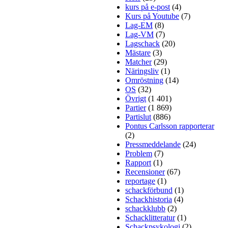
kurs på e-post
(4)
Kurs på Youtube
(7)
Lag-EM
(8)
Lag-VM
(7)
Lagschack
(20)
Mästare
(3)
Matcher
(29)
Näringsliv
(1)
Omröstning
(14)
OS
(32)
Övrigt
(1 401)
Partier
(1 869)
Partislut
(886)
Pontus Carlsson rapporterar
(2)
Pressmeddelande
(24)
Problem
(7)
Rapport
(1)
Recensioner
(67)
reportage
(1)
schackförbund
(1)
Schackhistoria
(4)
schackklubb
(2)
Schacklitteratur
(1)
Schackpsykologi
(2)