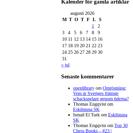
Kalender för gamla artiklar
augusti 2026
M
T
O
T
F
L
S
1
2
3
4
5
6
7
8
9
10
11
12
13
14
15
16
17
18
19
20
21
22
23
24
25
26
27
28
29
30
31
« jul
Senaste kommentarer
openlibrary
om
Omröstning:
Vem är Sveriges främste
schackspelare genom tiderna?
Thomas Engqvist
om
Eskilstuna SK
Ismail El Turk
om
Eskilstuna
SK
Thomas Engqvist
om
Top 30
Chess Books – #23 |