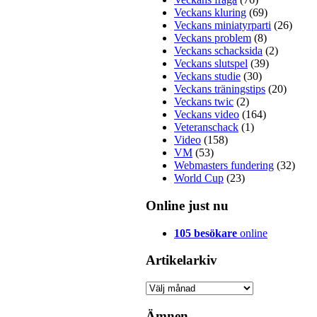
Veckans kluring
(69)
Veckans miniatyrparti
(26)
Veckans problem
(8)
Veckans schacksida
(2)
Veckans slutspel
(39)
Veckans studie
(30)
Veckans träningstips
(20)
Veckans twic
(2)
Veckans video
(164)
Veteranschack
(1)
Video
(158)
VM
(53)
Webmasters fundering
(32)
World Cup
(23)
Online just nu
105 besökare
online
Artikelarkiv
Artikelarkiv
Ämnen