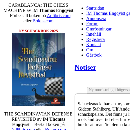
CAPABLANCA: THE CHESS
Startsidan
MACHINE av IM
Thomas Engqvist
IM Thomas Engqvist ge
– Förbeställ boken på
Adlibris.com
Annonsera
eller
Bokus.com
Forum
Omröstningar
NY SCHACKBOK 2025
Innehåll
Registrera
Kontakt
Om…
Gästbok
Notiser
Ny omröstning i högersp
Schacksnack har en ny omr
Gideon Ståhlberg, Ulf Anders
THE SCANDINAVIAN DEFENSE
schackspelare. Det finns ju l
REVISITED av IM
Thomas
motstånd över tid eller hur 
Engqvist
– Beställ boken på
hur insatt man är i denna ko
Adlibris.com
eller
Bokus.com