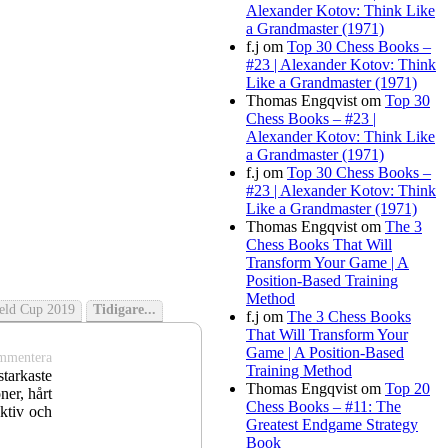
Alexander Kotov: Think Like
a Grandmaster (1971)
f.j
om
Top 30 Chess Books –
#23 | Alexander Kotov: Think
Like a Grandmaster (1971)
Thomas Engqvist
om
Top 30
Chess Books – #23 |
Alexander Kotov: Think Like
a Grandmaster (1971)
f.j
om
Top 30 Chess Books –
#23 | Alexander Kotov: Think
Like a Grandmaster (1971)
Thomas Engqvist
om
The 3
Chess Books That Will
Transform Your Game | A
Position-Based Training
Method
ield Cup 2019
Tidigare...
f.j
om
The 3 Chess Books
That Will Transform Your
Game | A Position-Based
mmentera
Training Method
starkaste
Thomas Engqvist
om
Top 20
ner, hårt
Chess Books – #11: The
ektiv och
Greatest Endgame Strategy
Book