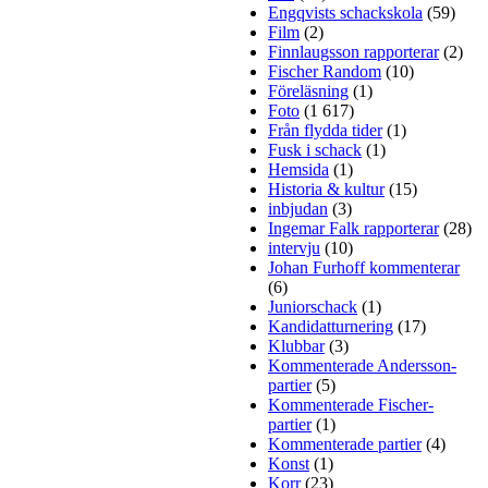
Engqvists schackskola
(59)
Film
(2)
Finnlaugsson rapporterar
(2)
Fischer Random
(10)
Föreläsning
(1)
Foto
(1 617)
Från flydda tider
(1)
Fusk i schack
(1)
Hemsida
(1)
Historia & kultur
(15)
inbjudan
(3)
Ingemar Falk rapporterar
(28)
intervju
(10)
Johan Furhoff kommenterar
(6)
Juniorschack
(1)
Kandidatturnering
(17)
Klubbar
(3)
Kommenterade Andersson-
partier
(5)
Kommenterade Fischer-
partier
(1)
Kommenterade partier
(4)
Konst
(1)
Korr
(23)