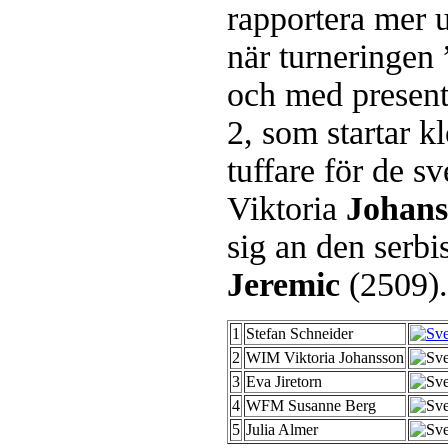
rapportera mer u
när turneringen ”
och med presente
2, som startar k
tuffare för de 
Viktoria
Johans
sig an den serbi
Jeremic
(2509).
1
Stefan Schneider
2
WIM Viktoria Johansson
3
Eva Jiretorn
4
WFM Susanne Berg
5
Julia Almer