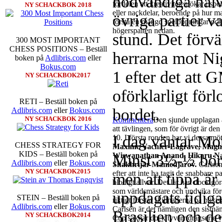
nödvändiga halv
fördelen att kreativiteten ökar i sp
NY SCHACKBOK 2018
eller nackdelar, beroende på hur m
övriga partier v
förstå en mängd spelöppningar och v
högerspalten nedan.
stund. Det förvä
300 MOST IMPORTANT
CHESS POSITIONS – Beställ
herrarna mot Nige
boken på
Adlibris.com
eller
Bokus.com
1 efter det att
NY SCHACKBOK2017
oförklarligt förlo
RETI – Beställ boken på
bordet.
Adlibris.com
eller
Bokus.com
NY SCHACKBOK 2016
Kommentera
Den sjunde upplagan a
att tävlingen, som för övrigt är den
I dag väntar Mon
10. I första ronden har vi dessa mö
CHESS STRATEGY FOR
Maxime Vachier-Lagrave, Magnu
KIDS – Beställ boken på
Minst 3½-½ bör v
Wiswanathan Anand, Hikaru N
Adlibris.com
eller
Bokus.com
Shakhrijar Mamedjarov.
Carlsen
NY SCHACKBOK2015
efter att inte ha tagit de snabbare 
men att tippa är 
blodigt allvar. Det lär han dock gö
som världsmästare och undvika för
uppdagats tidig
STEIN – Beställ boken på
riktigt förstår skillnaderna på blix
Adlibris.com
eller
Bokus.com
Carlsen är det nämligen den sistnä
Brasilien och de
NY SCHACKBOK2014
Cup saknar dock tyvärr dragserie vil