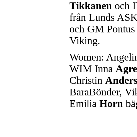
Tikkanen
och 
från Lunds AS
och GM Pontu
Viking.
Women: Angeli
WIM Inna
Agre
Christin
Anders
BaraBönder, Vi
Emilia
Horn
bäg