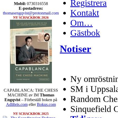
Registrera
Mobil:
0730316558
E-postadress:
Kontakt
thomasengqvist@protonmail.com
NY SCHACKBOK 2026
Om…
Gästbok
Notiser
Ny omröstnin
SM i Uppsal
CAPABLANCA: THE CHESS
MACHINE av IM
Thomas
Random Chess
Engqvist
– Förbeställ boken på
Adlibris.com
eller
Bokus.com
Sinquefield 
NY SCHACKBOK 2025