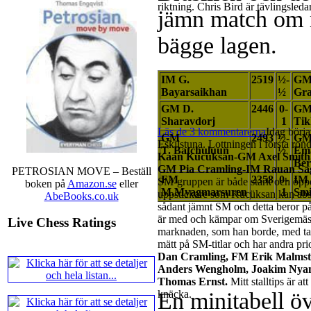
riktning. Chris Bird är tävlingsleda
jämn match om m
bägge lagen.
IM G.
2519
½-
GM 
Bayarsaikhan
½
Gra
GM D.
2446
0-
GM
Sharavdorj
1
Tik
Läs de 3 kommentarerna
Idag börja
GM
2493
½-
G
Eskilstuna. Lottningen i första ron
T. Batchuluun
½
Em
Kaan Kücüksan-GM Axel Smith, 
Ber
GM Pia Cramling-IM Rauan Sagi
PETROSIAN MOVE – Beställ
FM
2358
0-
IM 
SM-gruppen är både stark och öppe
boken på
Amazon.se
eller
M.Myagmarsuren
1
Smi
uppstickare som Kücüksan kan absol
AbeBooks.co.uk
sådant jämnt SM och detta beror 
är med och kämpar om Sverigemästa
Live Chess Ratings
marknaden, som han borde, med tan
mätt på SM-titlar och har andra prio
Dan Cramling, FM Erik Malmst
Anders Wengholm, Joakim Nya
Thomas Ernst.
Mitt stalltips är at
En minitabell öv
knäcka.