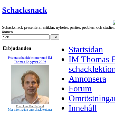
Schacksnack
Schacksnack presenterar artiklar, nyheter, partier, problem och studi
ämnen.
Startsidan
Erbjudanden
IM Thomas E
Privata schacklektioner med IM
Thomas Engqvist 2026
schacklektio
Annonsera
Forum
Omröstninga
Innehåll
Foto: Lars OA Hedlund
Mer information om schacklektioner