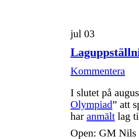
jul
03
Laguppställn
Kommentera
I slutet på augu
Olympiad
” att 
har
anmält
lag t
Open: GM Nils