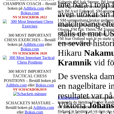
inte bara i topp 
Galperin, IM Isak Storme, IM Jun
CHAMPION COACH – Beställ
GM Tiger Hillarp Persson., IM M
boken på
Adlibris.com
eller
och IM Axel Falkevall. SM-gruppen 
även utökat sin l
Bokus.com
hem segern men det skulle inte v
NY SCHACKBOK 2022
I SM-sammanhang brukar gedigen er
matchpoäng efte
ratingtoppar. Mästar-Elit: IM Mic
Olsson, FM Eric Thörn, IM Tommy
ställs de mot U
FM Alexander Ström-Engdahl, Andre
300 MOST IMPORTANT
FM Joar Östlund som är en starkt u
CHESS EXERCISES – Beställ
en sevärd histo
Sverigemästarklassen.
boken på
Adlibris.com
eller
Bokus.com
Hikaru
Nakamu
NY SCHACKBOK 2020
Kramnik
vid fö
300 MOST IMPORTANT
De svenska dam
TACTICAL CHESS
POSITIONS – Beställ boken på
en nagelbitare i
Adlibris.com
eller
Bokus.com
NY SCHACKBOK2019
resultatet var p
Kommentera
Schacksnack har inlet
huruvida du föredrar Fischer Rando
Viktoria
Johans
SCHACKETS MÄSTARE –
du föredrar europeiskt schack som d
Beställ boken på
Adlibris.com
förhand är bestämt att vit dam ska 
eller
Bokus.com