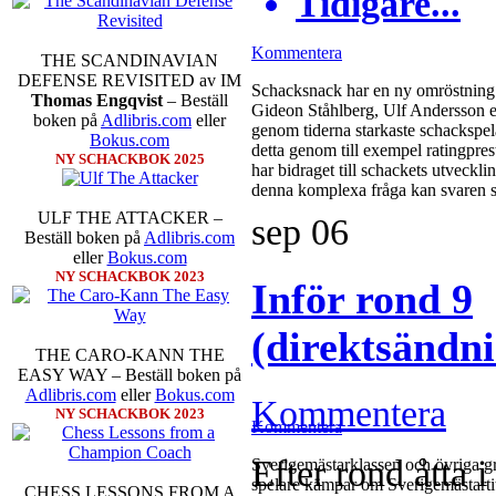
Tidigare...
Kommentera
THE SCANDINAVIAN
DEFENSE REVISITED av IM
Schacksnack har en ny omröstning 
Thomas Engqvist
– Beställ
Gideon Ståhlberg, Ulf Andersson el
boken på
Adlibris.com
eller
genom tiderna starkaste schackspela
Bokus.com
detta genom till exempel ratingpres
NY SCHACKBOK 2025
har bidraget till schackets utveckl
denna komplexa fråga kan svaren s
ULF THE ATTACKER –
sep
06
Beställ boken på
Adlibris.com
eller
Bokus.com
NY SCHACKBOK 2023
Inför rond 9
(direktsändn
THE CARO-KANN THE
EASY WAY – Beställ boken på
Adlibris.com
eller
Bokus.com
Kommentera
NY SCHACKBOK 2023
Kommentera
Efter rond åtta 
Sverigemästarklassen och övriga gru
spelare kämpar om Sverigemästartit
CHESS LESSONS FROM A