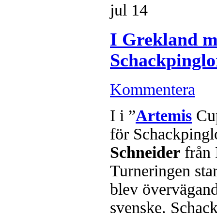
jul
14
I Grekland 
Schackpingl
Kommentera
I i ”
Artemis
Cup
för Schackpingl
Schneider
från
Turneringen star
blev övervägand
svenske. Schac